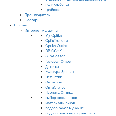
поликарбонат
трайвекс
Производители
Словарь
Шопинг
Интернет-магазины
My Optika
OpticTrend.ru
Optika Outlet
RB OCHKI
Sun-Season
Галерея Очков
Деточки
Культура Зрения
НетОптик
ОптикБокс
ОптиСтатус
Черника Оптика
выбор цвета очков
материалы очков
подбор очков мужчине
подбор очков по форме лица