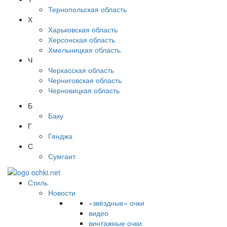
Тернопольская область
Х
Харьковская область
Херсонская область
Хмельницкая область
Ч
Черкасская область
Черниговская область
Черновицкая область
Б
Баку
Г
Гянджа
С
Сумгаит
Стиль
Новости
«звёздные» очки
видео
винтажные очки