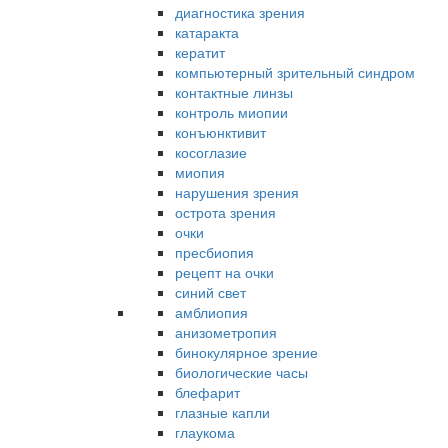
диагностика зрения
катаракта
кератит
компьютерный зрительный синдром
контактные линзы
контроль миопии
конъюнктивит
косоглазие
миопия
нарушения зрения
острота зрения
очки
пресбиопия
рецепт на очки
синий свет
амблиопия
анизометропия
бинокулярное зрение
биологические часы
блефарит
глазные капли
глаукома