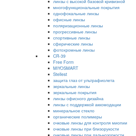
линзы с высокой базовой кривизной
многофункциональные покрытия
однофокальные линзы
офисные линзы
поляризационные линзы
прогрессивные линзы
спортивные линзы
сферические линзы
фотохромные линзы
CR-39
Free Form
MiYOSMART
Stellest
защита глаз от ультрафиолета
зеркальные линзы
зеркальные покрытия
линзы офисного дизайна
линзы с поддержкой аккомодации
минеральное стекло
органические полимеры
очковые линзы для контроля миопии
очковые линзы при близорукости
очковые линзы при дальнозоркости