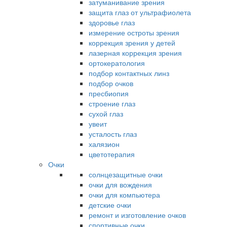
затуманивание зрения
защита глаз от ультрафиолета
здоровье глаз
измерение остроты зрения
коррекция зрения у детей
лазерная коррекция зрения
ортокератология
подбор контактных линз
подбор очков
пресбиопия
строение глаз
сухой глаз
увеит
усталость глаз
халязион
цветотерапия
Очки
солнцезащитные очки
очки для вождения
очки для компьютера
детские очки
ремонт и изготовление очков
спортивные очки