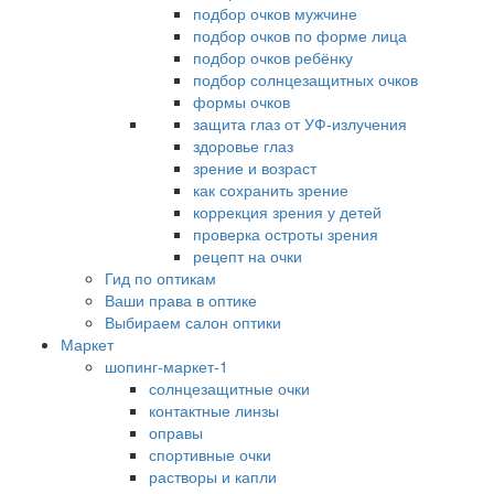
подбор очков мужчине
подбор очков по форме лица
подбор очков ребёнку
подбор солнцезащитных очков
формы очков
защита глаз от УФ-излучения
здоровье глаз
зрение и возраст
как сохранить зрение
коррекция зрения у детей
проверка остроты зрения
рецепт на очки
Гид по оптикам
Ваши права в оптике
Выбираем салон оптики
Маркет
шопинг-маркет-1
солнцезащитные очки
контактные линзы
оправы
спортивные очки
растворы и капли