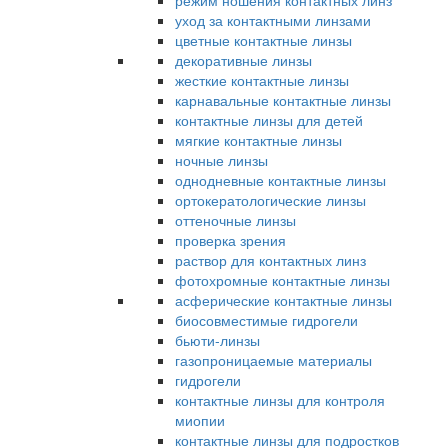
режим ношения контактных линз
уход за контактными линзами
цветные контактные линзы
декоративные линзы
жесткие контактные линзы
карнавальные контактные линзы
контактные линзы для детей
мягкие контактные линзы
ночные линзы
однодневные контактные линзы
ортокератологические линзы
оттеночные линзы
проверка зрения
раствор для контактных линз
фотохромные контактные линзы
асферические контактные линзы
биосовместимые гидрогели
бьюти-линзы
газопроницаемые материалы
гидрогели
контактные линзы для контроля
миопии
контактные линзы для подростков