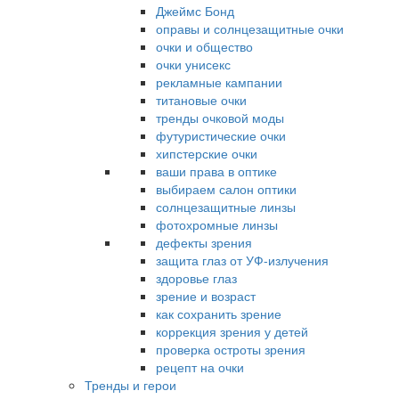
Джеймс Бонд
оправы и солнцезащитные очки
очки и общество
очки унисекс
рекламные кампании
титановые очки
тренды очковой моды
футуристические очки
хипстерские очки
ваши права в оптике
выбираем салон оптики
солнцезащитные линзы
фотохромные линзы
дефекты зрения
защита глаз от УФ-излучения
здоровье глаз
зрение и возраст
как сохранить зрение
коррекция зрения у детей
проверка остроты зрения
рецепт на очки
Тренды и герои