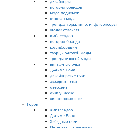
дизайнеры
истории брендов
мода подиумов
очковая мода
трендсеттеры, кино, инфлюенсеры
уголок стилиста
амбассадор
история бренда
коллаборации
творцы очковой моды
тренды очковой моды
винтажные очки
Джеймс Бонд
дизайнерские очки
звездные очки
оверсайз
очки унисекс
хипстерские очки
Герои
амбассадор
Джеймс Бонд
Звёздные очки
Интервью со звёздами