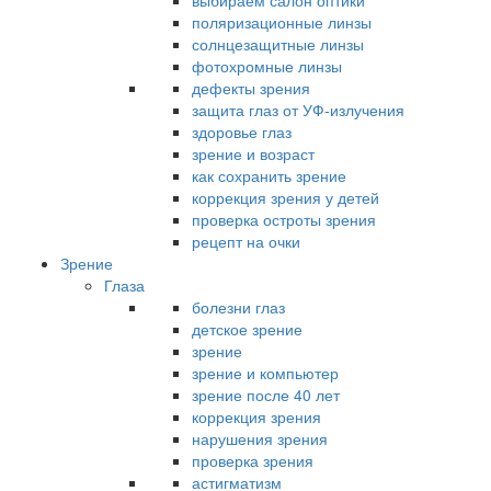
выбираем салон оптики
поляризационные линзы
солнцезащитные линзы
фотохромные линзы
дефекты зрения
защита глаз от УФ-излучения
здоровье глаз
зрение и возраст
как сохранить зрение
коррекция зрения у детей
проверка остроты зрения
рецепт на очки
Зрение
Глаза
болезни глаз
детское зрение
зрение
зрение и компьютер
зрение после 40 лет
коррекция зрения
нарушения зрения
проверка зрения
астигматизм