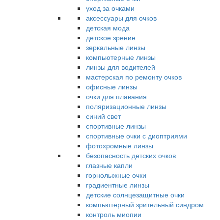
уход за очками
аксессуары для очков
детская мода
детское зрение
зеркальные линзы
компьютерные линзы
линзы для водителей
мастерская по ремонту очков
офисные линзы
очки для плавания
поляризационные линзы
синий свет
спортивные линзы
спортивные очки с диоптриями
фотохромные линзы
безопасность детских очков
глазные капли
горнолыжные очки
градиентные линзы
детские солнцезащитные очки
компьютерный зрительный синдром
контроль миопии