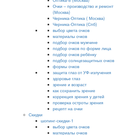
Оптика-8 (Москва)
Очки – производство и ремонт
(Москва)
Черника-Оптика ( Москва)
Черника-Оптика (Спб)
выбор цвета очков
материалы очков
подбор очков мужчине
подбор очков по форме лица
подбор очков ребёнку
подбор солнцезащитных очков
формы очков
защита глаз от УФ-излучения
здоровье глаз
зрение и возраст
как сохранить зрение
коррекция зрения у детей
проверка остроты зрения
рецепт на очки
Скидки
шопинг-скидки-1
выбор цвета очков
материалы очков