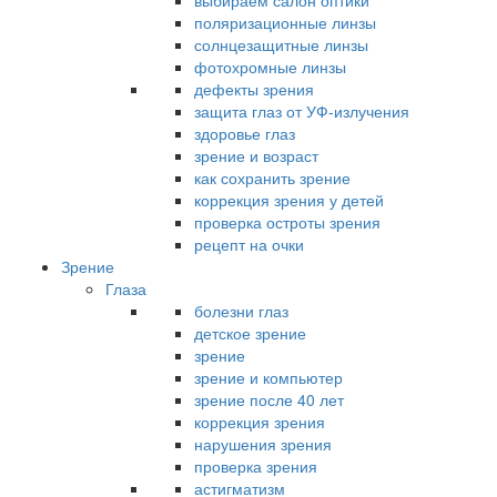
выбираем салон оптики
поляризационные линзы
солнцезащитные линзы
фотохромные линзы
дефекты зрения
защита глаз от УФ-излучения
здоровье глаз
зрение и возраст
как сохранить зрение
коррекция зрения у детей
проверка остроты зрения
рецепт на очки
Зрение
Глаза
болезни глаз
детское зрение
зрение
зрение и компьютер
зрение после 40 лет
коррекция зрения
нарушения зрения
проверка зрения
астигматизм