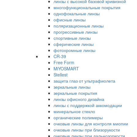
линзы с высокой базовой кривизной
многофункциональные покрытия
однофокальные линзы
офисные линзы
поляризационные линзы
прогрессивные линзы
спортивные линзы
сферические линзы
фотохромные линзы
CR-39
Free Form
MiYOSMART
Stellest
защита глаз от ультрафиолета
зеркальные линзы
зеркальные покрытия
линзы офисного дизайна
линзы с поддержкой аккомодации
минеральное стекло
органические полимеры
очковые линзы для контроля миопии
очковые линзы при близорукости
очковые линзы при дальнозоркости