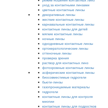
режим ношения контактных линз
уход за контактными линзами
цветные контактные линзы
декоративные линзы
жесткие контактные линзы
карнавальные контактные линзы
контактные линзы для детей
мягкие контактные линзы
ночные линзы
однодневные контактные линзы
ортокератологические линзы
оттеночные линзы
проверка зрения
раствор для контактных линз
фотохромные контактные линзы
асферические контактные линзы
биосовместимые гидрогели
бьюти-линзы
газопроницаемые материалы
гидрогели
контактные линзы для контроля
миопии
контактные линзы для подростков