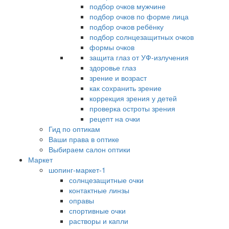
подбор очков мужчине
подбор очков по форме лица
подбор очков ребёнку
подбор солнцезащитных очков
формы очков
защита глаз от УФ-излучения
здоровье глаз
зрение и возраст
как сохранить зрение
коррекция зрения у детей
проверка остроты зрения
рецепт на очки
Гид по оптикам
Ваши права в оптике
Выбираем салон оптики
Маркет
шопинг-маркет-1
солнцезащитные очки
контактные линзы
оправы
спортивные очки
растворы и капли