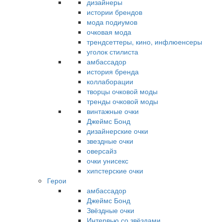
дизайнеры
истории брендов
мода подиумов
очковая мода
трендсеттеры, кино, инфлюенсеры
уголок стилиста
амбассадор
история бренда
коллаборации
творцы очковой моды
тренды очковой моды
винтажные очки
Джеймс Бонд
дизайнерские очки
звездные очки
оверсайз
очки унисекс
хипстерские очки
Герои
амбассадор
Джеймс Бонд
Звёздные очки
Интервью со звёздами