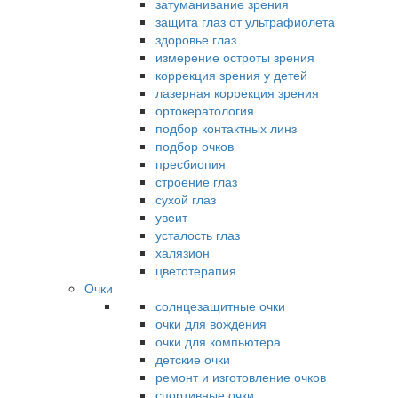
затуманивание зрения
защита глаз от ультрафиолета
здоровье глаз
измерение остроты зрения
коррекция зрения у детей
лазерная коррекция зрения
ортокератология
подбор контактных линз
подбор очков
пресбиопия
строение глаз
сухой глаз
увеит
усталость глаз
халязион
цветотерапия
Очки
солнцезащитные очки
очки для вождения
очки для компьютера
детские очки
ремонт и изготовление очков
спортивные очки