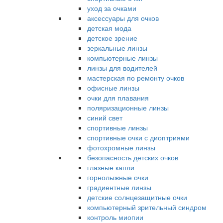
уход за очками
аксессуары для очков
детская мода
детское зрение
зеркальные линзы
компьютерные линзы
линзы для водителей
мастерская по ремонту очков
офисные линзы
очки для плавания
поляризационные линзы
синий свет
спортивные линзы
спортивные очки с диоптриями
фотохромные линзы
безопасность детских очков
глазные капли
горнолыжные очки
градиентные линзы
детские солнцезащитные очки
компьютерный зрительный синдром
контроль миопии