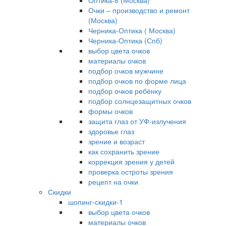
Оптика-8 (Москва)
Очки – производство и ремонт
(Москва)
Черника-Оптика ( Москва)
Черника-Оптика (Спб)
выбор цвета очков
материалы очков
подбор очков мужчине
подбор очков по форме лица
подбор очков ребёнку
подбор солнцезащитных очков
формы очков
защита глаз от УФ-излучения
здоровье глаз
зрение и возраст
как сохранить зрение
коррекция зрения у детей
проверка остроты зрения
рецепт на очки
Скидки
шопинг-скидки-1
выбор цвета очков
материалы очков