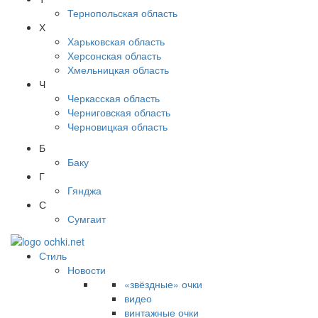
Тернопольская область
Х
Харьковская область
Херсонская область
Хмельницкая область
Ч
Черкасская область
Черниговская область
Черновицкая область
Б
Баку
Г
Гянджа
С
Сумгаит
Стиль
Новости
«звёздные» очки
видео
винтажные очки