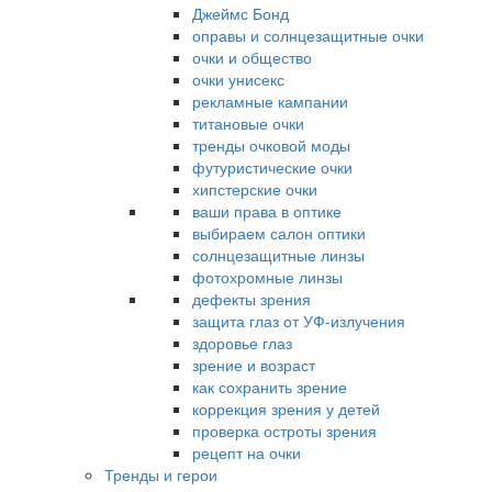
Джеймс Бонд
оправы и солнцезащитные очки
очки и общество
очки унисекс
рекламные кампании
титановые очки
тренды очковой моды
футуристические очки
хипстерские очки
ваши права в оптике
выбираем салон оптики
солнцезащитные линзы
фотохромные линзы
дефекты зрения
защита глаз от УФ-излучения
здоровье глаз
зрение и возраст
как сохранить зрение
коррекция зрения у детей
проверка остроты зрения
рецепт на очки
Тренды и герои