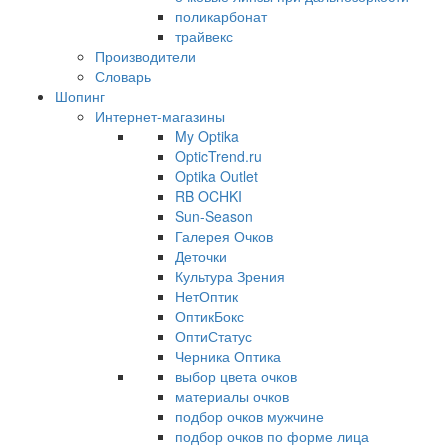
поликарбонат
трайвекс
Производители
Словарь
Шопинг
Интернет-магазины
My Optika
OpticTrend.ru
Optika Outlet
RB OCHKI
Sun-Season
Галерея Очков
Деточки
Культура Зрения
НетОптик
ОптикБокс
ОптиСтатус
Черника Оптика
выбор цвета очков
материалы очков
подбор очков мужчине
подбор очков по форме лица