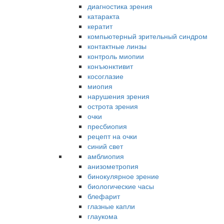
диагностика зрения
катаракта
кератит
компьютерный зрительный синдром
контактные линзы
контроль миопии
конъюнктивит
косоглазие
миопия
нарушения зрения
острота зрения
очки
пресбиопия
рецепт на очки
синий свет
амблиопия
анизометропия
бинокулярное зрение
биологические часы
блефарит
глазные капли
глаукома