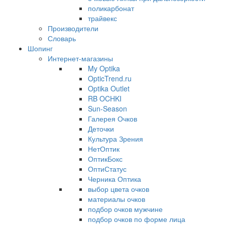
поликарбонат
трайвекс
Производители
Словарь
Шопинг
Интернет-магазины
My Optika
OpticTrend.ru
Optika Outlet
RB OCHKI
Sun-Season
Галерея Очков
Деточки
Культура Зрения
НетОптик
ОптикБокс
ОптиСтатус
Черника Оптика
выбор цвета очков
материалы очков
подбор очков мужчине
подбор очков по форме лица