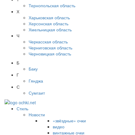
Тернопольская область
Х
Харьковская область
Херсонская область
Хмельницкая область
Ч
Черкасская область
Черниговская область
Черновицкая область
Б
Баку
Г
Гянджа
С
Сумгаит
Стиль
Новости
«звёздные» очки
видео
винтажные очки