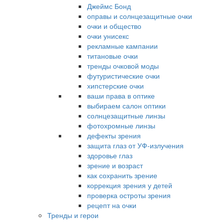
Джеймс Бонд
оправы и солнцезащитные очки
очки и общество
очки унисекс
рекламные кампании
титановые очки
тренды очковой моды
футуристические очки
хипстерские очки
ваши права в оптике
выбираем салон оптики
солнцезащитные линзы
фотохромные линзы
дефекты зрения
защита глаз от УФ-излучения
здоровье глаз
зрение и возраст
как сохранить зрение
коррекция зрения у детей
проверка остроты зрения
рецепт на очки
Тренды и герои