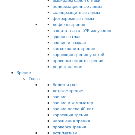
выбираем салон оптики
поляризационные линзы
солнцезащитные линзы
фотохромные линзы
дефекты зрения
защита глаз от УФ-излучения
здоровье глаз
зрение и возраст
как сохранить зрение
коррекция зрения у детей
проверка остроты зрения
рецепт на очки
Зрение
Глаза
болезни глаз
детское зрение
зрение
зрение и компьютер
зрение после 40 лет
коррекция зрения
нарушения зрения
проверка зрения
астигматизм