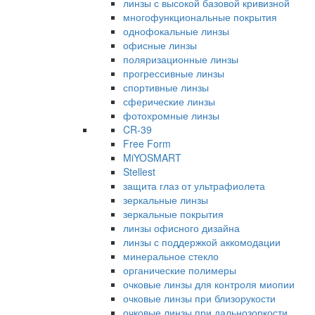
линзы с высокой базовой кривизной
многофункциональные покрытия
однофокальные линзы
офисные линзы
поляризационные линзы
прогрессивные линзы
спортивные линзы
сферические линзы
фотохромные линзы
CR-39
Free Form
MiYOSMART
Stellest
защита глаз от ультрафиолета
зеркальные линзы
зеркальные покрытия
линзы офисного дизайна
линзы с поддержкой аккомодации
минеральное стекло
органические полимеры
очковые линзы для контроля миопии
очковые линзы при близорукости
очковые линзы при дальнозоркости