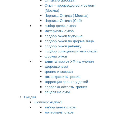
Оптика-8 (Москва)
Очки – производство и ремонт
(Москва)
Черника-Оптика ( Москва)
Черника-Оптика (Спб)
выбор цвета очков
материалы очков
подбор очков мужчине
подбор очков по форме лица
подбор очков ребёнку
подбор солнцезащитных очков
формы очков
защита глаз от УФ-излучения
здоровье глаз
зрение и возраст
как сохранить зрение
коррекция зрения у детей
проверка остроты зрения
рецепт на очки
Скидки
шопинг-скидки-1
выбор цвета очков
материалы очков