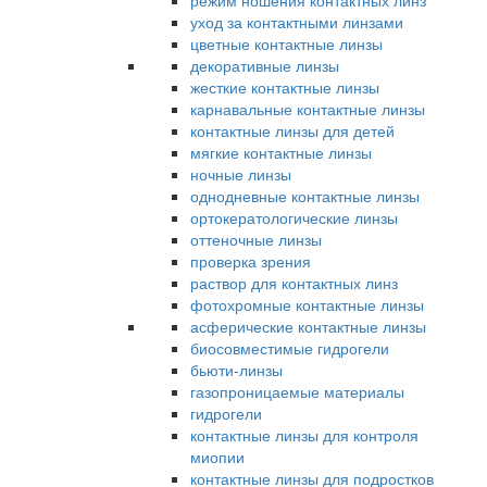
режим ношения контактных линз
уход за контактными линзами
цветные контактные линзы
декоративные линзы
жесткие контактные линзы
карнавальные контактные линзы
контактные линзы для детей
мягкие контактные линзы
ночные линзы
однодневные контактные линзы
ортокератологические линзы
оттеночные линзы
проверка зрения
раствор для контактных линз
фотохромные контактные линзы
асферические контактные линзы
биосовместимые гидрогели
бьюти-линзы
газопроницаемые материалы
гидрогели
контактные линзы для контроля
миопии
контактные линзы для подростков