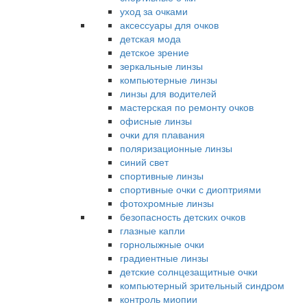
уход за очками
аксессуары для очков
детская мода
детское зрение
зеркальные линзы
компьютерные линзы
линзы для водителей
мастерская по ремонту очков
офисные линзы
очки для плавания
поляризационные линзы
синий свет
спортивные линзы
спортивные очки с диоптриями
фотохромные линзы
безопасность детских очков
глазные капли
горнолыжные очки
градиентные линзы
детские солнцезащитные очки
компьютерный зрительный синдром
контроль миопии