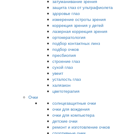
затуманивание зрения
защита глаз от ультрафиолета
здоровье глаз
измерение остроты зрения
коррекция зрения у детей
лазерная коррекция зрения
ортокератология
подбор контактных линз
подбор очков
пресбиопия
строение глаз
сухой глаз
увеит
усталость глаз
халязион
цветотерапия
Очки
солнцезащитные очки
очки для вождения
очки для компьютера
детские очки
ремонт и изготовление очков
спортивные очки