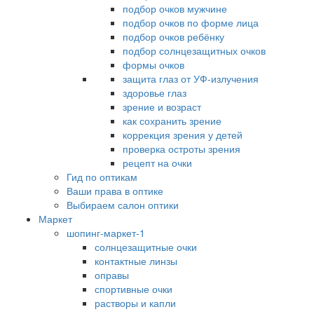
подбор очков мужчине
подбор очков по форме лица
подбор очков ребёнку
подбор солнцезащитных очков
формы очков
защита глаз от УФ-излучения
здоровье глаз
зрение и возраст
как сохранить зрение
коррекция зрения у детей
проверка остроты зрения
рецепт на очки
Гид по оптикам
Ваши права в оптике
Выбираем салон оптики
Маркет
шопинг-маркет-1
солнцезащитные очки
контактные линзы
оправы
спортивные очки
растворы и капли