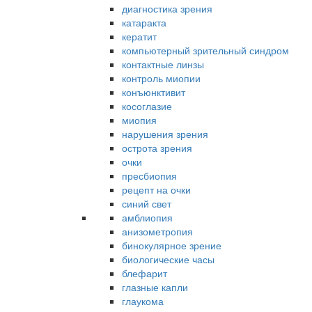
диагностика зрения
катаракта
кератит
компьютерный зрительный синдром
контактные линзы
контроль миопии
конъюнктивит
косоглазие
миопия
нарушения зрения
острота зрения
очки
пресбиопия
рецепт на очки
синий свет
амблиопия
анизометропия
бинокулярное зрение
биологические часы
блефарит
глазные капли
глаукома