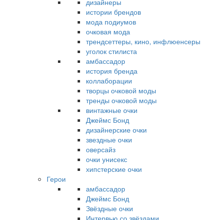
дизайнеры
истории брендов
мода подиумов
очковая мода
трендсеттеры, кино, инфлюенсеры
уголок стилиста
амбассадор
история бренда
коллаборации
творцы очковой моды
тренды очковой моды
винтажные очки
Джеймс Бонд
дизайнерские очки
звездные очки
оверсайз
очки унисекс
хипстерские очки
Герои
амбассадор
Джеймс Бонд
Звёздные очки
Интервью со звёздами