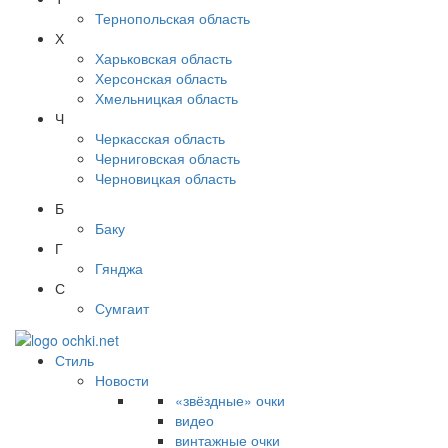
Тернопольская область
Х
Харьковская область
Херсонская область
Хмельницкая область
Ч
Черкасская область
Черниговская область
Черновицкая область
Б
Баку
Г
Гянджа
С
Сумгаит
Стиль
Новости
«звёздные» очки
видео
винтажные очки