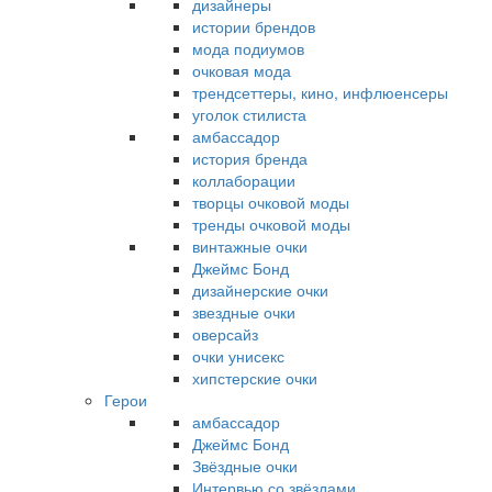
дизайнеры
истории брендов
мода подиумов
очковая мода
трендсеттеры, кино, инфлюенсеры
уголок стилиста
амбассадор
история бренда
коллаборации
творцы очковой моды
тренды очковой моды
винтажные очки
Джеймс Бонд
дизайнерские очки
звездные очки
оверсайз
очки унисекс
хипстерские очки
Герои
амбассадор
Джеймс Бонд
Звёздные очки
Интервью со звёздами