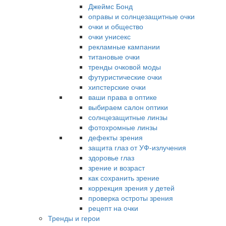
Джеймс Бонд
оправы и солнцезащитные очки
очки и общество
очки унисекс
рекламные кампании
титановые очки
тренды очковой моды
футуристические очки
хипстерские очки
ваши права в оптике
выбираем салон оптики
солнцезащитные линзы
фотохромные линзы
дефекты зрения
защита глаз от УФ-излучения
здоровье глаз
зрение и возраст
как сохранить зрение
коррекция зрения у детей
проверка остроты зрения
рецепт на очки
Тренды и герои