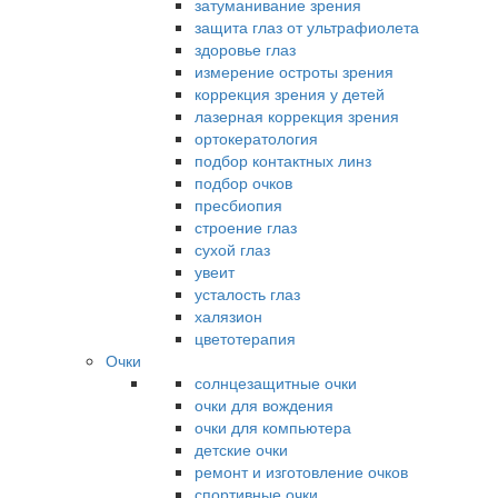
затуманивание зрения
защита глаз от ультрафиолета
здоровье глаз
измерение остроты зрения
коррекция зрения у детей
лазерная коррекция зрения
ортокератология
подбор контактных линз
подбор очков
пресбиопия
строение глаз
сухой глаз
увеит
усталость глаз
халязион
цветотерапия
Очки
солнцезащитные очки
очки для вождения
очки для компьютера
детские очки
ремонт и изготовление очков
спортивные очки