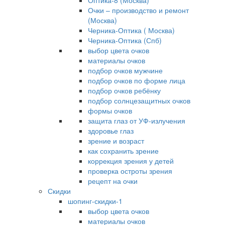
Оптика-8 (Москва)
Очки – производство и ремонт
(Москва)
Черника-Оптика ( Москва)
Черника-Оптика (Спб)
выбор цвета очков
материалы очков
подбор очков мужчине
подбор очков по форме лица
подбор очков ребёнку
подбор солнцезащитных очков
формы очков
защита глаз от УФ-излучения
здоровье глаз
зрение и возраст
как сохранить зрение
коррекция зрения у детей
проверка остроты зрения
рецепт на очки
Скидки
шопинг-скидки-1
выбор цвета очков
материалы очков