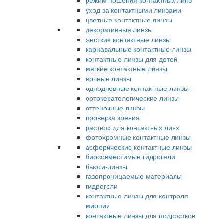
режим ношения контактных линз
уход за контактными линзами
цветные контактные линзы
декоративные линзы
жесткие контактные линзы
карнавальные контактные линзы
контактные линзы для детей
мягкие контактные линзы
ночные линзы
однодневные контактные линзы
ортокератологические линзы
оттеночные линзы
проверка зрения
раствор для контактных линз
фотохромные контактные линзы
асферические контактные линзы
биосовместимые гидрогели
бьюти-линзы
газопроницаемые материалы
гидрогели
контактные линзы для контроля
миопии
контактные линзы для подростков