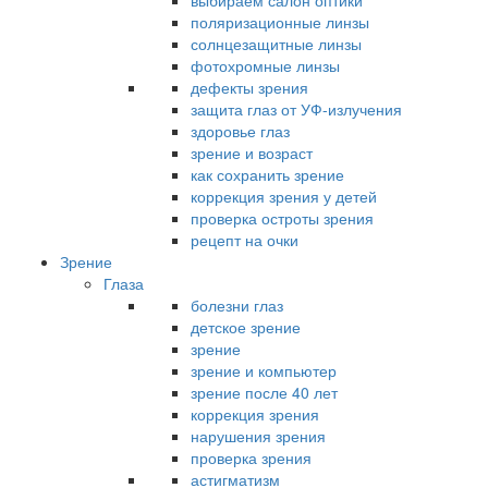
выбираем салон оптики
поляризационные линзы
солнцезащитные линзы
фотохромные линзы
дефекты зрения
защита глаз от УФ-излучения
здоровье глаз
зрение и возраст
как сохранить зрение
коррекция зрения у детей
проверка остроты зрения
рецепт на очки
Зрение
Глаза
болезни глаз
детское зрение
зрение
зрение и компьютер
зрение после 40 лет
коррекция зрения
нарушения зрения
проверка зрения
астигматизм