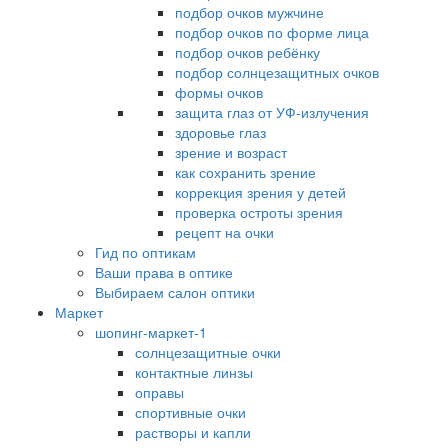
подбор очков мужчине
подбор очков по форме лица
подбор очков ребёнку
подбор солнцезащитных очков
формы очков
защита глаз от УФ-излучения
здоровье глаз
зрение и возраст
как сохранить зрение
коррекция зрения у детей
проверка остроты зрения
рецепт на очки
Гид по оптикам
Ваши права в оптике
Выбираем салон оптики
Маркет
шопинг-маркет-1
солнцезащитные очки
контактные линзы
оправы
спортивные очки
растворы и капли