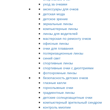
уход за очками
аксессуары для очков
детская мода
детское зрение
зеркальные линзы
компьютерные линзы
линзы для водителей
мастерская по ремонту очков
офисные линзы
очки для плавания
поляризационные линзы
синий свет
спортивные линзы
спортивные очки с диоптриями
фотохромные линзы
безопасность детских очков
глазные капли
горнолыжные очки
градиентные линзы
детские солнцезащитные очки
компьютерный зрительный синдром
контроль миопии