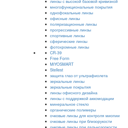
линзы с высокой базовой кривизной
многофункциональные покрытия
однофокальные линзы
офисные линзы
поляризационные линзы
прогрессивные линзы
спортивные линзы
сферические линзы
фотохромные линзы
CR-39
Free Form
MiYOSMART
Stellest
защита глаз от ультрафиолета
зеркальные линзы
зеркальные покрытия
линзы офисного дизайна
линзы с поддержкой аккомодации
минеральное стекло
органические полимеры
очковые линзы для контроля миопии
очковые линзы при близорукости
очковые линзы при дальнозоркости