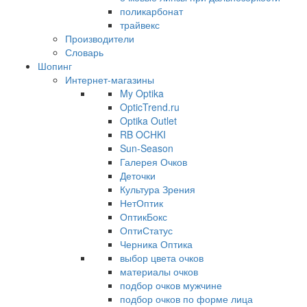
поликарбонат
трайвекс
Производители
Словарь
Шопинг
Интернет-магазины
My Optika
OpticTrend.ru
Optika Outlet
RB OCHKI
Sun-Season
Галерея Очков
Деточки
Культура Зрения
НетОптик
ОптикБокс
ОптиСтатус
Черника Оптика
выбор цвета очков
материалы очков
подбор очков мужчине
подбор очков по форме лица