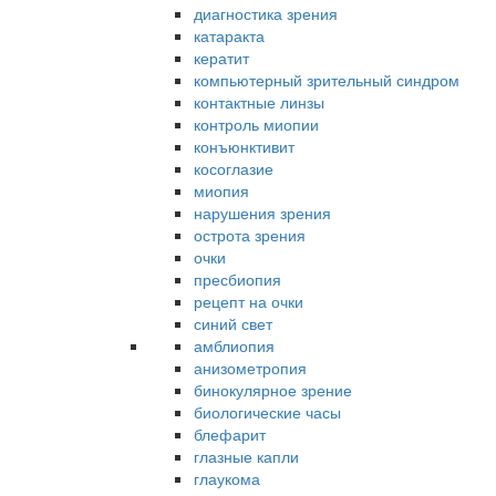
диагностика зрения
катаракта
кератит
компьютерный зрительный синдром
контактные линзы
контроль миопии
конъюнктивит
косоглазие
миопия
нарушения зрения
острота зрения
очки
пресбиопия
рецепт на очки
синий свет
амблиопия
анизометропия
бинокулярное зрение
биологические часы
блефарит
глазные капли
глаукома