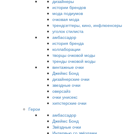
дизайнеры
истории брендов
мода подиумов
очковая мода
трендсеттеры, кино, инфлюенсеры
уголок стилиста
амбассадор
история бренда
коллаборации
творцы очковой моды
тренды очковой моды
винтажные очки
Джеймс Бонд
дизайнерские очки
звездные очки
оверсайз
очки унисекс
хипстерские очки
Герои
амбассадор
Джеймс Бонд
Звёздные очки
Интервью со звёздами