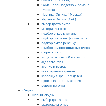
Оптика-8 (Москва)
Очки – производство и ремонт
(Москва)
Черника-Оптика ( Москва)
Черника-Оптика (Спб)
выбор цвета очков
материалы очков
подбор очков мужчине
подбор очков по форме лица
подбор очков ребёнку
подбор солнцезащитных очков
формы очков
защита глаз от УФ-излучения
здоровье глаз
зрение и возраст
как сохранить зрение
коррекция зрения у детей
проверка остроты зрения
рецепт на очки
Скидки
шопинг-скидки-1
выбор цвета очков
материалы очков