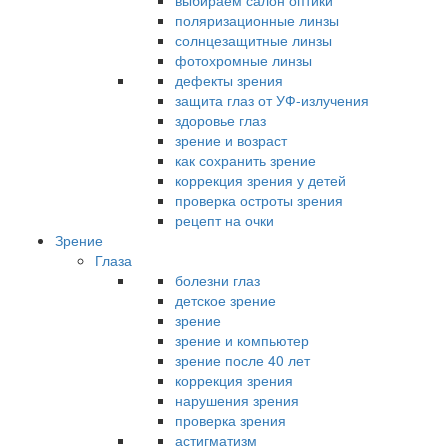
выбираем салон оптики
поляризационные линзы
солнцезащитные линзы
фотохромные линзы
дефекты зрения
защита глаз от УФ-излучения
здоровье глаз
зрение и возраст
как сохранить зрение
коррекция зрения у детей
проверка остроты зрения
рецепт на очки
Зрение
Глаза
болезни глаз
детское зрение
зрение
зрение и компьютер
зрение после 40 лет
коррекция зрения
нарушения зрения
проверка зрения
астигматизм