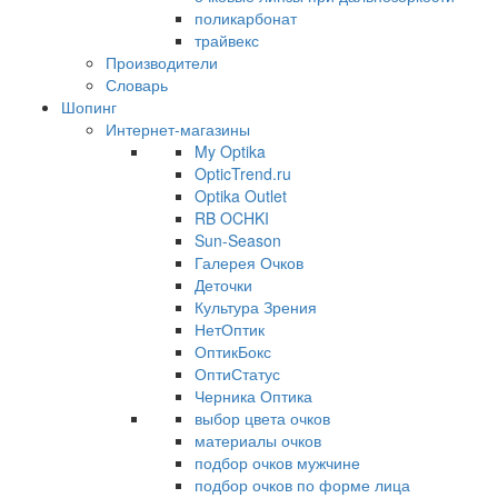
поликарбонат
трайвекс
Производители
Словарь
Шопинг
Интернет-магазины
My Optika
OpticTrend.ru
Optika Outlet
RB OCHKI
Sun-Season
Галерея Очков
Деточки
Культура Зрения
НетОптик
ОптикБокс
ОптиСтатус
Черника Оптика
выбор цвета очков
материалы очков
подбор очков мужчине
подбор очков по форме лица