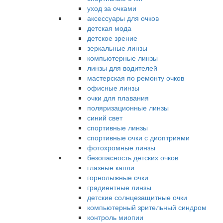
уход за очками
аксессуары для очков
детская мода
детское зрение
зеркальные линзы
компьютерные линзы
линзы для водителей
мастерская по ремонту очков
офисные линзы
очки для плавания
поляризационные линзы
синий свет
спортивные линзы
спортивные очки с диоптриями
фотохромные линзы
безопасность детских очков
глазные капли
горнолыжные очки
градиентные линзы
детские солнцезащитные очки
компьютерный зрительный синдром
контроль миопии