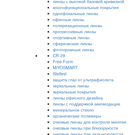
линзы с высокой базовой кривизной
многофункциональные покрытия
однофокальные линзы
офисные линзы
поляризационные линзы
прогрессивные линзы
спортивные линзы
сферические линзы
фотохромные линзы
CR-39
Free Form
MiYOSMART
Stellest
защита глаз от ультрафиолета
зеркальные линзы
зеркальные покрытия
линзы офисного дизайна
линзы с поддержкой аккомодации
минеральное стекло
органические полимеры
очковые линзы для контроля миопии
очковые линзы при близорукости
очковые линзы при дальнозоркости