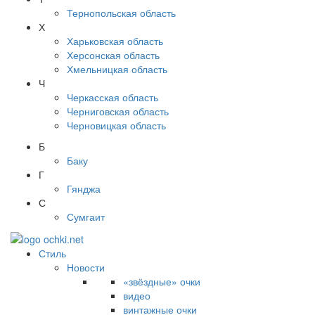
Тернопольская область
Х
Харьковская область
Херсонская область
Хмельницкая область
Ч
Черкасская область
Черниговская область
Черновицкая область
Б
Баку
Г
Гянджа
С
Сумгаит
Стиль
Новости
«звёздные» очки
видео
винтажные очки