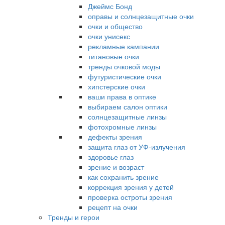
Джеймс Бонд
оправы и солнцезащитные очки
очки и общество
очки унисекс
рекламные кампании
титановые очки
тренды очковой моды
футуристические очки
хипстерские очки
ваши права в оптике
выбираем салон оптики
солнцезащитные линзы
фотохромные линзы
дефекты зрения
защита глаз от УФ-излучения
здоровье глаз
зрение и возраст
как сохранить зрение
коррекция зрения у детей
проверка остроты зрения
рецепт на очки
Тренды и герои