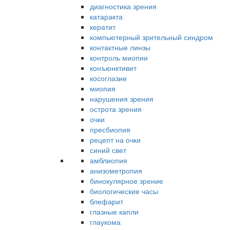
диагностика зрения
катаракта
кератит
компьютерный зрительный синдром
контактные линзы
контроль миопии
конъюнктивит
косоглазие
миопия
нарушения зрения
острота зрения
очки
пресбиопия
рецепт на очки
синий свет
амблиопия
анизометропия
бинокулярное зрение
биологические часы
блефарит
глазные капли
глаукома