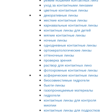
режим ношения контактных линз
уход за контактными линзами
цветные контактные линзы
декоративные линзы
жесткие контактные линзы
карнавальные контактные линзы
контактные линзы для детей
мягкие контактные линзы
ночные линзы
однодневные контактные линзы
ортокератологические линзы
оттеночные линзы
проверка зрения
раствор для контактных линз
фотохромные контактные линзы
асферические контактные линзы
биосовместимые гидрогели
бьюти-линзы
газопроницаемые материалы
гидрогели
контактные линзы для контроля
миопии
контактные линзы для подростков