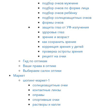
подбор очков мужчине
подбор очков по форме лица
подбор очков ребёнку
подбор солнцезащитных очков
формы очков
защита глаз от УФ-излучения
здоровье глаз
зрение и возраст
как сохранить зрение
коррекция зрения у детей
проверка остроты зрения
рецепт на очки
Гид по оптикам
Ваши права в оптике
Выбираем салон оптики
Маркет
шопинг-маркет-1
солнцезащитные очки
контактные линзы
оправы
спортивные очки
растворы и капли