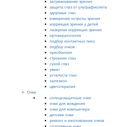
затуманивание зрения
защита глаз от ультрафиолета
здоровье глаз
измерение остроты зрения
коррекция зрения у детей
лазерная коррекция зрения
ортокератология
подбор контактных линз
подбор очков
пресбиопия
строение глаз
сухой глаз
увеит
усталость глаз
халязион
цветотерапия
Очки
солнцезащитные очки
очки для вождения
очки для компьютера
детские очки
ремонт и изготовление очков
спортивные очки