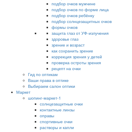
подбор очков мужчине
подбор очков по форме лица
подбор очков ребёнку
подбор солнцезащитных очков
формы очков
защита глаз от УФ-излучения
здоровье глаз
зрение и возраст
как сохранить зрение
коррекция зрения у детей
проверка остроты зрения
рецепт на очки
Гид по оптикам
Ваши права в оптике
Выбираем салон оптики
Маркет
шопинг-маркет-1
солнцезащитные очки
контактные линзы
оправы
спортивные очки
растворы и капли