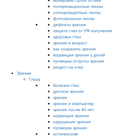
выбираем салон оптики
поляризационные линзы
солнцезащитные линзы
фотохромные линзы
дефекты зрения
защита глаз от УФ-излучения
здоровье глаз
зрение и возраст
как сохранить зрение
коррекция зрения у детей
проверка остроты зрения
рецепт на очки
Зрение
Глаза
болезни глаз
детское зрение
зрение
зрение и компьютер
зрение после 40 лет
коррекция зрения
нарушения зрения
проверка зрения
астигматизм