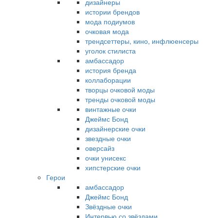
дизайнеры
истории брендов
мода подиумов
очковая мода
трендсеттеры, кино, инфлюенсеры
уголок стилиста
амбассадор
история бренда
коллаборации
творцы очковой моды
тренды очковой моды
винтажные очки
Джеймс Бонд
дизайнерские очки
звездные очки
оверсайз
очки унисекс
хипстерские очки
Герои
амбассадор
Джеймс Бонд
Звёздные очки
Интервью со звёздами