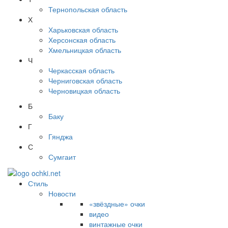
Тернопольская область
Х
Харьковская область
Херсонская область
Хмельницкая область
Ч
Черкасская область
Черниговская область
Черновицкая область
Б
Баку
Г
Гянджа
С
Сумгаит
Стиль
Новости
«звёздные» очки
видео
винтажные очки