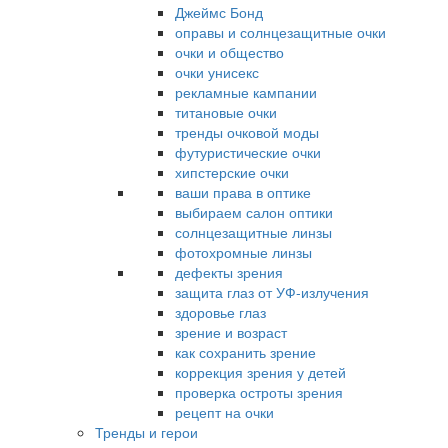
Джеймс Бонд
оправы и солнцезащитные очки
очки и общество
очки унисекс
рекламные кампании
титановые очки
тренды очковой моды
футуристические очки
хипстерские очки
ваши права в оптике
выбираем салон оптики
солнцезащитные линзы
фотохромные линзы
дефекты зрения
защита глаз от УФ-излучения
здоровье глаз
зрение и возраст
как сохранить зрение
коррекция зрения у детей
проверка остроты зрения
рецепт на очки
Тренды и герои