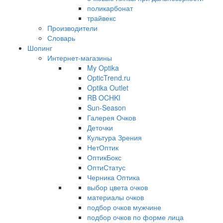
поликарбонат
трайвекс
Производители
Словарь
Шопинг
Интернет-магазины
My Optika
OpticTrend.ru
Optika Outlet
RB OCHKI
Sun-Season
Галерея Очков
Деточки
Культура Зрения
НетОптик
ОптикБокс
ОптиСтатус
Черника Оптика
выбор цвета очков
материалы очков
подбор очков мужчине
подбор очков по форме лица