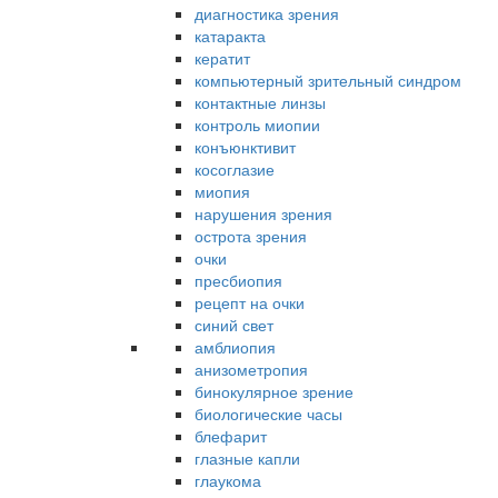
диагностика зрения
катаракта
кератит
компьютерный зрительный синдром
контактные линзы
контроль миопии
конъюнктивит
косоглазие
миопия
нарушения зрения
острота зрения
очки
пресбиопия
рецепт на очки
синий свет
амблиопия
анизометропия
бинокулярное зрение
биологические часы
блефарит
глазные капли
глаукома