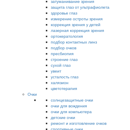
затуманивание зрения
защита глаз от ультрафиолета
здоровье глаз
измерение остроты зрения
коррекция зрения у детей
лазерная коррекция зрения
ортокератология
подбор контактных линз
подбор очков
пресбиопия
строение глаз
сухой глаз
увеит
усталость глаз
халязион
цветотерапия
Очки
солнцезащитные очки
очки для вождения
очки для компьютера
детские очки
ремонт и изготовление очков
спортивные очки