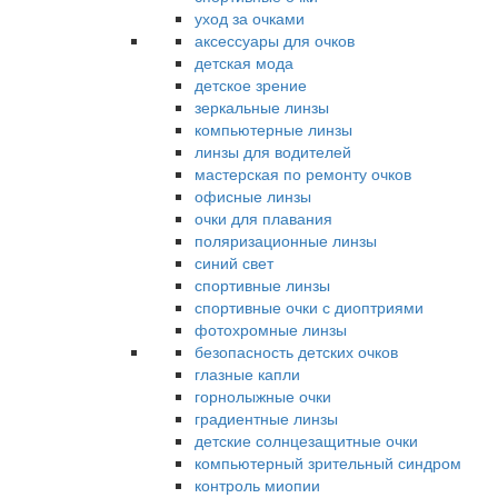
уход за очками
аксессуары для очков
детская мода
детское зрение
зеркальные линзы
компьютерные линзы
линзы для водителей
мастерская по ремонту очков
офисные линзы
очки для плавания
поляризационные линзы
синий свет
спортивные линзы
спортивные очки с диоптриями
фотохромные линзы
безопасность детских очков
глазные капли
горнолыжные очки
градиентные линзы
детские солнцезащитные очки
компьютерный зрительный синдром
контроль миопии