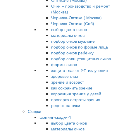
Оптика-8 (Москва)
Очки – производство и ремонт
(Москва)
Черника-Оптика ( Москва)
Черника-Оптика (Спб)
выбор цвета очков
материалы очков
подбор очков мужчине
подбор очков по форме лица
подбор очков ребёнку
подбор солнцезащитных очков
формы очков
защита глаз от УФ-излучения
здоровье глаз
зрение и возраст
как сохранить зрение
коррекция зрения у детей
проверка остроты зрения
рецепт на очки
Скидки
шопинг-скидки-1
выбор цвета очков
материалы очков