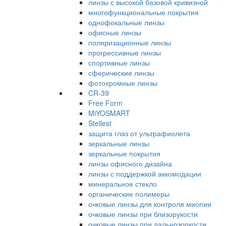
линзы с высокой базовой кривизной
многофункциональные покрытия
однофокальные линзы
офисные линзы
поляризационные линзы
прогрессивные линзы
спортивные линзы
сферические линзы
фотохромные линзы
CR-39
Free Form
MiYOSMART
Stellest
защита глаз от ультрафиолета
зеркальные линзы
зеркальные покрытия
линзы офисного дизайна
линзы с поддержкой аккомодации
минеральное стекло
органические полимеры
очковые линзы для контроля миопии
очковые линзы при близорукости
очковые линзы при дальнозоркости