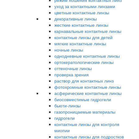
режим ношения контактных линз
уход за контактными линзами
цветные контактные линзы
декоративные линзы
жесткие контактные линзы
карнавальные контактные линзы
контактные линзы для детей
мягкие контактные линзы
ночные линзы
однодневные контактные линзы
ортокератологические линзы
оттеночные линзы
проверка зрения
раствор для контактных линз
фотохромные контактные линзы
асферические контактные линзы
биосовместимые гидрогели
бьюти-линзы
газопроницаемые материалы
гидрогели
контактные линзы для контроля
миопии
контактные линзы для подростков