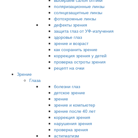
выбираем салон оптики
поляризационные линзы
солнцезащитные линзы
фотохромные линзы
дефекты зрения
защита глаз от УФ-излучения
здоровье глаз
зрение и возраст
как сохранить зрение
коррекция зрения у детей
проверка остроты зрения
рецепт на очки
Зрение
Глаза
болезни глаз
детское зрение
зрение
зрение и компьютер
зрение после 40 лет
коррекция зрения
нарушения зрения
проверка зрения
астигматизм