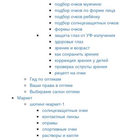
подбор очков мужчине
подбор очков по форме лица
подбор очков ребёнку
подбор солнцезащитных очков
формы очков
защита глаз от УФ-излучения
здоровье глаз
зрение и возраст
как сохранить зрение
коррекция зрения у детей
проверка остроты зрения
рецепт на очки
Гид по оптикам
Ваши права в оптике
Выбираем салон оптики
Маркет
шопинг-маркет-1
солнцезащитные очки
контактные линзы
оправы
спортивные очки
растворы и капли