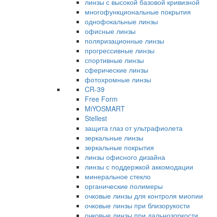
линзы с высокой базовой кривизной
многофункциональные покрытия
однофокальные линзы
офисные линзы
поляризационные линзы
прогрессивные линзы
спортивные линзы
сферические линзы
фотохромные линзы
CR-39
Free Form
MiYOSMART
Stellest
защита глаз от ультрафиолета
зеркальные линзы
зеркальные покрытия
линзы офисного дизайна
линзы с поддержкой аккомодации
минеральное стекло
органические полимеры
очковые линзы для контроля миопии
очковые линзы при близорукости
очковые линзы при дальнозоркости