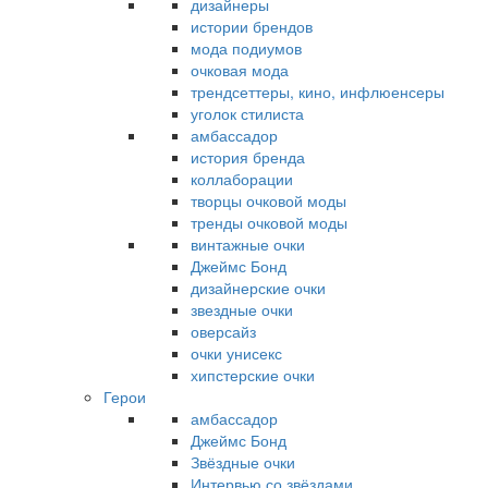
дизайнеры
истории брендов
мода подиумов
очковая мода
трендсеттеры, кино, инфлюенсеры
уголок стилиста
амбассадор
история бренда
коллаборации
творцы очковой моды
тренды очковой моды
винтажные очки
Джеймс Бонд
дизайнерские очки
звездные очки
оверсайз
очки унисекс
хипстерские очки
Герои
амбассадор
Джеймс Бонд
Звёздные очки
Интервью со звёздами