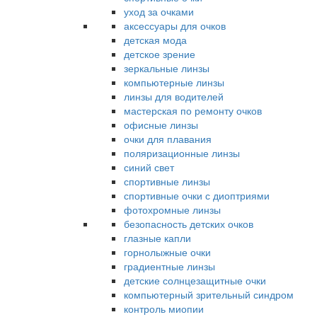
уход за очками
аксессуары для очков
детская мода
детское зрение
зеркальные линзы
компьютерные линзы
линзы для водителей
мастерская по ремонту очков
офисные линзы
очки для плавания
поляризационные линзы
синий свет
спортивные линзы
спортивные очки с диоптриями
фотохромные линзы
безопасность детских очков
глазные капли
горнолыжные очки
градиентные линзы
детские солнцезащитные очки
компьютерный зрительный синдром
контроль миопии