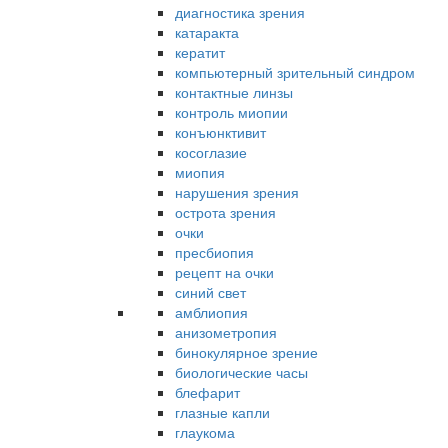
диагностика зрения
катаракта
кератит
компьютерный зрительный синдром
контактные линзы
контроль миопии
конъюнктивит
косоглазие
миопия
нарушения зрения
острота зрения
очки
пресбиопия
рецепт на очки
синий свет
амблиопия
анизометропия
бинокулярное зрение
биологические часы
блефарит
глазные капли
глаукома