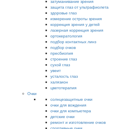
затуманивание зрения
защита глаз от ультрафиолета
здоровье глаз
измерение остроты зрения
коррекция зрения у детей
лазерная коррекция зрения
ортокератология
подбор контактных линз
подбор очков
пресбиопия
строение глаз
сухой глаз
увеит
усталость глаз
халязион
цветотерапия
Очки
солнцезащитные очки
очки для вождения
очки для компьютера
детские очки
ремонт и изготовление очков
спортивные очки