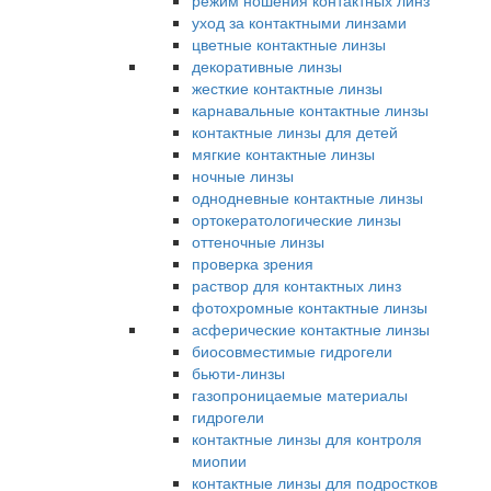
режим ношения контактных линз
уход за контактными линзами
цветные контактные линзы
декоративные линзы
жесткие контактные линзы
карнавальные контактные линзы
контактные линзы для детей
мягкие контактные линзы
ночные линзы
однодневные контактные линзы
ортокератологические линзы
оттеночные линзы
проверка зрения
раствор для контактных линз
фотохромные контактные линзы
асферические контактные линзы
биосовместимые гидрогели
бьюти-линзы
газопроницаемые материалы
гидрогели
контактные линзы для контроля
миопии
контактные линзы для подростков