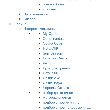
поликарбонат
трайвекс
Производители
Словарь
Шопинг
Интернет-магазины
My Optika
OpticTrend.ru
Optika Outlet
RB OCHKI
Sun-Season
Галерея Очков
Деточки
Культура Зрения
НетОптик
ОптикБокс
ОптиСтатус
Черника Оптика
выбор цвета очков
материалы очков
подбор очков мужчине
подбор очков по форме лица