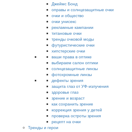
Джеймс Бонд
оправы и солнцезащитные очки
очки и общество
очки унисекс
рекламные кампании
титановые очки
тренды очковой моды
футуристические очки
хипстерские очки
ваши права в оптике
выбираем салон оптики
солнцезащитные линзы
фотохромные линзы
дефекты зрения
защита глаз от УФ-излучения
здоровье глаз
зрение и возраст
как сохранить зрение
коррекция зрения у детей
проверка остроты зрения
рецепт на очки
Тренды и герои