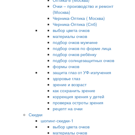
Оптика-8 (Москва)
Очки – производство и ремонт
(Москва)
Черника-Оптика ( Москва)
Черника-Оптика (Спб)
выбор цвета очков
материалы очков
подбор очков мужчине
подбор очков по форме лица
подбор очков ребёнку
подбор солнцезащитных очков
формы очков
защита глаз от УФ-излучения
здоровье глаз
зрение и возраст
как сохранить зрение
коррекция зрения у детей
проверка остроты зрения
рецепт на очки
Скидки
шопинг-скидки-1
выбор цвета очков
материалы очков