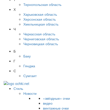
Тернопольская область
Х
Харьковская область
Херсонская область
Хмельницкая область
Ч
Черкасская область
Черниговская область
Черновицкая область
Б
Баку
Г
Гянджа
С
Сумгаит
Стиль
Новости
«звёздные» очки
видео
винтажные очки