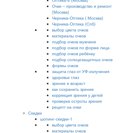
Оптика-8 (Москва)
Очки – производство и ремонт
(Москва)
Черника-Оптика ( Москва)
Черника-Оптика (Спб)
выбор цвета очков
материалы очков
подбор очков мужчине
подбор очков по форме лица
подбор очков ребёнку
подбор солнцезащитных очков
формы очков
защита глаз от УФ-излучения
здоровье глаз
зрение и возраст
как сохранить зрение
коррекция зрения у детей
проверка остроты зрения
рецепт на очки
Скидки
шопинг-скидки-1
выбор цвета очков
материалы очков