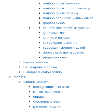
подбор очков мужчине
подбор очков по форме лица
подбор очков ребёнку
подбор солнцезащитных очков
формы очков
защита глаз от УФ-излучения
здоровье глаз
зрение и возраст
как сохранить зрение
коррекция зрения у детей
проверка остроты зрения
рецепт на очки
Гид по оптикам
Ваши права в оптике
Выбираем салон оптики
Маркет
шопинг-маркет-1
солнцезащитные очки
контактные линзы
оправы
спортивные очки
растворы и капли