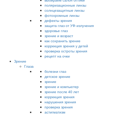
выбираем салон оптики
поляризационные линзы
солнцезащитные линзы
фотохромные линзы
дефекты зрения
защита глаз от УФ-излучения
здоровье глаз
зрение и возраст
как сохранить зрение
коррекция зрения у детей
проверка остроты зрения
рецепт на очки
Зрение
Глаза
болезни глаз
детское зрение
зрение
зрение и компьютер
зрение после 40 лет
коррекция зрения
нарушения зрения
проверка зрения
астигматизм