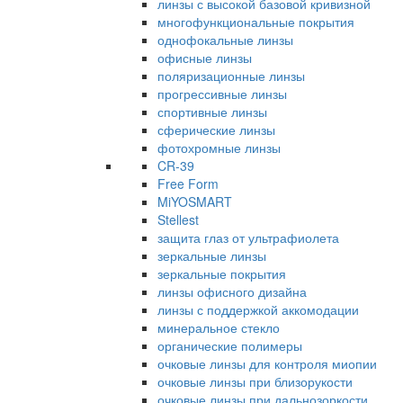
линзы с высокой базовой кривизной
многофункциональные покрытия
однофокальные линзы
офисные линзы
поляризационные линзы
прогрессивные линзы
спортивные линзы
сферические линзы
фотохромные линзы
CR-39
Free Form
MiYOSMART
Stellest
защита глаз от ультрафиолета
зеркальные линзы
зеркальные покрытия
линзы офисного дизайна
линзы с поддержкой аккомодации
минеральное стекло
органические полимеры
очковые линзы для контроля миопии
очковые линзы при близорукости
очковые линзы при дальнозоркости