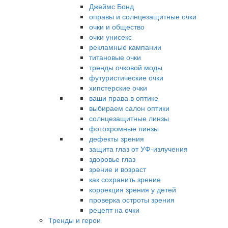
Джеймс Бонд
оправы и солнцезащитные очки
очки и общество
очки унисекс
рекламные кампании
титановые очки
тренды очковой моды
футуристические очки
хипстерские очки
ваши права в оптике
выбираем салон оптики
солнцезащитные линзы
фотохромные линзы
дефекты зрения
защита глаз от УФ-излучения
здоровье глаз
зрение и возраст
как сохранить зрение
коррекция зрения у детей
проверка остроты зрения
рецепт на очки
Тренды и герои