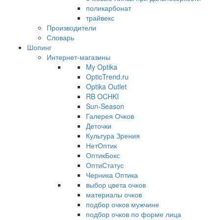
поликарбонат
трайвекс
Производители
Словарь
Шопинг
Интернет-магазины
My Optika
OpticTrend.ru
Optika Outlet
RB OCHKI
Sun-Season
Галерея Очков
Деточки
Культура Зрения
НетОптик
ОптикБокс
ОптиСтатус
Черника Оптика
выбор цвета очков
материалы очков
подбор очков мужчине
подбор очков по форме лица