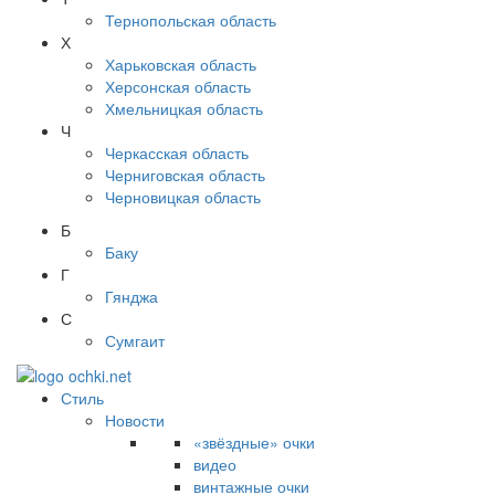
Тернопольская область
Х
Харьковская область
Херсонская область
Хмельницкая область
Ч
Черкасская область
Черниговская область
Черновицкая область
Б
Баку
Г
Гянджа
С
Сумгаит
Стиль
Новости
«звёздные» очки
видео
винтажные очки