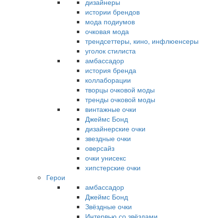
дизайнеры
истории брендов
мода подиумов
очковая мода
трендсеттеры, кино, инфлюенсеры
уголок стилиста
амбассадор
история бренда
коллаборации
творцы очковой моды
тренды очковой моды
винтажные очки
Джеймс Бонд
дизайнерские очки
звездные очки
оверсайз
очки унисекс
хипстерские очки
Герои
амбассадор
Джеймс Бонд
Звёздные очки
Интервью со звёздами