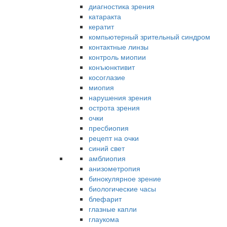
диагностика зрения
катаракта
кератит
компьютерный зрительный синдром
контактные линзы
контроль миопии
конъюнктивит
косоглазие
миопия
нарушения зрения
острота зрения
очки
пресбиопия
рецепт на очки
синий свет
амблиопия
анизометропия
бинокулярное зрение
биологические часы
блефарит
глазные капли
глаукома