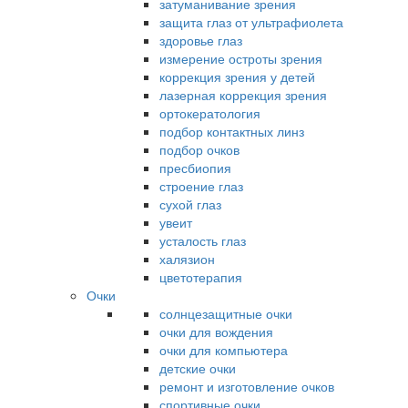
затуманивание зрения
защита глаз от ультрафиолета
здоровье глаз
измерение остроты зрения
коррекция зрения у детей
лазерная коррекция зрения
ортокератология
подбор контактных линз
подбор очков
пресбиопия
строение глаз
сухой глаз
увеит
усталость глаз
халязион
цветотерапия
Очки
солнцезащитные очки
очки для вождения
очки для компьютера
детские очки
ремонт и изготовление очков
спортивные очки