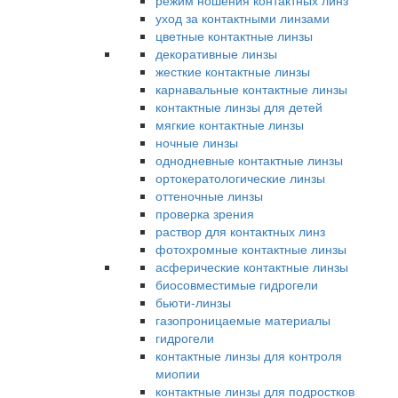
режим ношения контактных линз
уход за контактными линзами
цветные контактные линзы
декоративные линзы
жесткие контактные линзы
карнавальные контактные линзы
контактные линзы для детей
мягкие контактные линзы
ночные линзы
однодневные контактные линзы
ортокератологические линзы
оттеночные линзы
проверка зрения
раствор для контактных линз
фотохромные контактные линзы
асферические контактные линзы
биосовместимые гидрогели
бьюти-линзы
газопроницаемые материалы
гидрогели
контактные линзы для контроля
миопии
контактные линзы для подростков