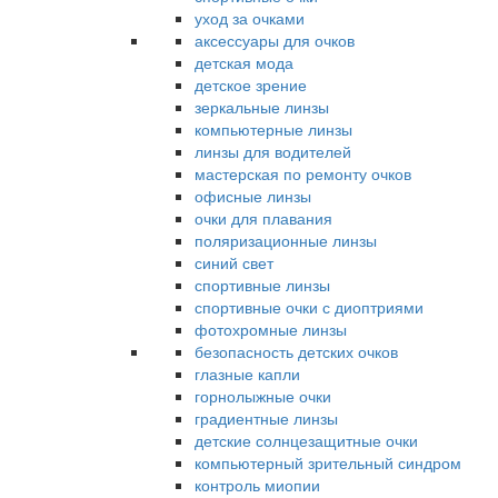
уход за очками
аксессуары для очков
детская мода
детское зрение
зеркальные линзы
компьютерные линзы
линзы для водителей
мастерская по ремонту очков
офисные линзы
очки для плавания
поляризационные линзы
синий свет
спортивные линзы
спортивные очки с диоптриями
фотохромные линзы
безопасность детских очков
глазные капли
горнолыжные очки
градиентные линзы
детские солнцезащитные очки
компьютерный зрительный синдром
контроль миопии