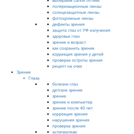
выбираем салон оптики
поляризационные линзы
солнцезащитные линзы
фотохромные линзы
дефекты зрения
защита глаз от УФ-излучения
здоровье глаз
зрение и возраст
как сохранить зрение
коррекция зрения у детей
проверка остроты зрения
рецепт на очки
Зрение
Глаза
болезни глаз
детское зрение
зрение
зрение и компьютер
зрение после 40 лет
коррекция зрения
нарушения зрения
проверка зрения
астигматизм