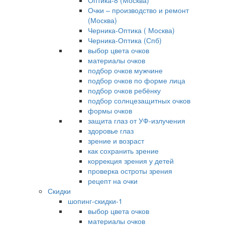
Оптика-8 (Москва)
Очки – производство и ремонт
(Москва)
Черника-Оптика ( Москва)
Черника-Оптика (Спб)
выбор цвета очков
материалы очков
подбор очков мужчине
подбор очков по форме лица
подбор очков ребёнку
подбор солнцезащитных очков
формы очков
защита глаз от УФ-излучения
здоровье глаз
зрение и возраст
как сохранить зрение
коррекция зрения у детей
проверка остроты зрения
рецепт на очки
Скидки
шопинг-скидки-1
выбор цвета очков
материалы очков