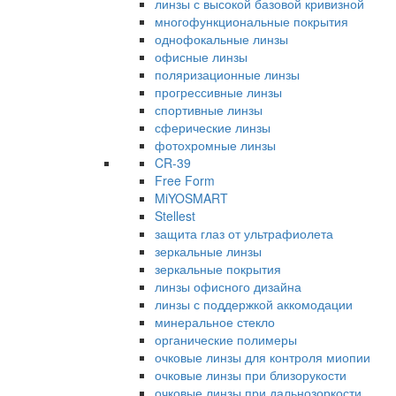
линзы с высокой базовой кривизной
многофункциональные покрытия
однофокальные линзы
офисные линзы
поляризационные линзы
прогрессивные линзы
спортивные линзы
сферические линзы
фотохромные линзы
CR-39
Free Form
MiYOSMART
Stellest
защита глаз от ультрафиолета
зеркальные линзы
зеркальные покрытия
линзы офисного дизайна
линзы с поддержкой аккомодации
минеральное стекло
органические полимеры
очковые линзы для контроля миопии
очковые линзы при близорукости
очковые линзы при дальнозоркости