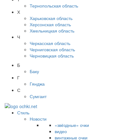
Тернопольская область
Х
Харьковская область
Херсонская область
Хмельницкая область
Ч
Черкасская область
Черниговская область
Черновицкая область
Б
Баку
Г
Гянджа
С
Сумгаит
Стиль
Новости
«звёздные» очки
видео
винтажные очки