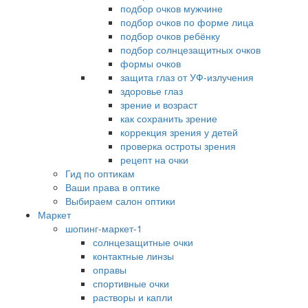
подбор очков мужчине
подбор очков по форме лица
подбор очков ребёнку
подбор солнцезащитных очков
формы очков
защита глаз от УФ-излучения
здоровье глаз
зрение и возраст
как сохранить зрение
коррекция зрения у детей
проверка остроты зрения
рецепт на очки
Гид по оптикам
Ваши права в оптике
Выбираем салон оптики
Маркет
шопинг-маркет-1
солнцезащитные очки
контактные линзы
оправы
спортивные очки
растворы и капли