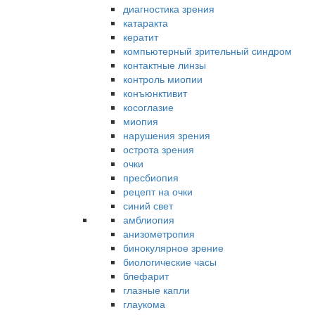
диагностика зрения
катаракта
кератит
компьютерный зрительный синдром
контактные линзы
контроль миопии
конъюнктивит
косоглазие
миопия
нарушения зрения
острота зрения
очки
пресбиопия
рецепт на очки
синий свет
амблиопия
анизометропия
бинокулярное зрение
биологические часы
блефарит
глазные капли
глаукома