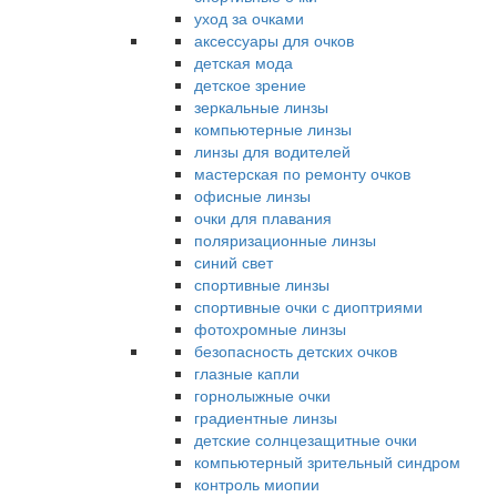
уход за очками
аксессуары для очков
детская мода
детское зрение
зеркальные линзы
компьютерные линзы
линзы для водителей
мастерская по ремонту очков
офисные линзы
очки для плавания
поляризационные линзы
синий свет
спортивные линзы
спортивные очки с диоптриями
фотохромные линзы
безопасность детских очков
глазные капли
горнолыжные очки
градиентные линзы
детские солнцезащитные очки
компьютерный зрительный синдром
контроль миопии