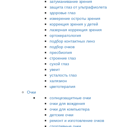
затуманивание зрения
защита глаз от ультрафиолета
здоровье глаз
измерение остроты зрения
коррекция зрения у детей
лазерная коррекция зрения
ортокератология
подбор контактных линз
подбор очков
пресбиопия
строение глаз
сухой глаз
увеит
усталость глаз
халязион
цветотерапия
Очки
солнцезащитные очки
очки для вождения
очки для компьютера
детские очки
ремонт и изготовление очков
спортивные очки