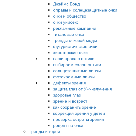
Джеймс Бонд
оправы и солнцезащитные очки
очки и общество
очки унисекс
рекламные кампании
титановые очки
тренды очковой моды
футуристические очки
хипстерские очки
ваши права в оптике
выбираем салон оптики
солнцезащитные линзы
фотохромные линзы
дефекты зрения
защита глаз от УФ-излучения
здоровье глаз
зрение и возраст
как сохранить зрение
коррекция зрения у детей
проверка остроты зрения
рецепт на очки
Тренды и герои