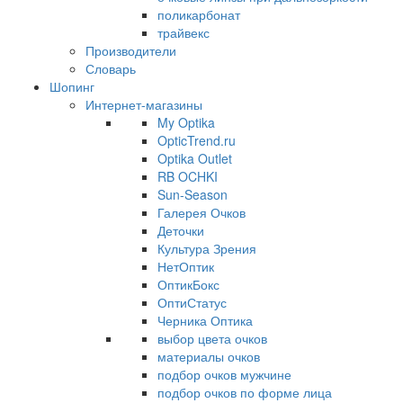
поликарбонат
трайвекс
Производители
Словарь
Шопинг
Интернет-магазины
My Optika
OpticTrend.ru
Optika Outlet
RB OCHKI
Sun-Season
Галерея Очков
Деточки
Культура Зрения
НетОптик
ОптикБокс
ОптиСтатус
Черника Оптика
выбор цвета очков
материалы очков
подбор очков мужчине
подбор очков по форме лица