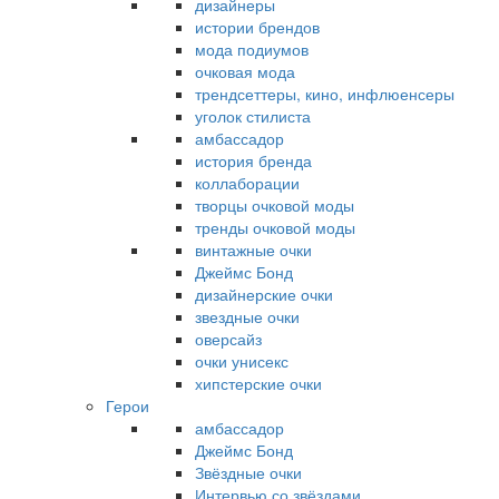
дизайнеры
истории брендов
мода подиумов
очковая мода
трендсеттеры, кино, инфлюенсеры
уголок стилиста
амбассадор
история бренда
коллаборации
творцы очковой моды
тренды очковой моды
винтажные очки
Джеймс Бонд
дизайнерские очки
звездные очки
оверсайз
очки унисекс
хипстерские очки
Герои
амбассадор
Джеймс Бонд
Звёздные очки
Интервью со звёздами