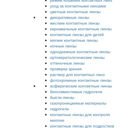
режим ношения контактных линз
уход за контактными линзами
цветные контактные линзы
декоративные линзы
жесткие контактные линзы
карнавальные контактные линзы
контактные линзы для детей
мягкие контактные линзы
ночные линзы
однодневные контактные линзы
ортокератологические линзы
оттеночные линзы
проверка зрения
раствор для контактных линз
фотохромные контактные линзы
асферические контактные линзы
биосовместимые гидрогели
бьюти-линзы
газопроницаемые материалы
гидрогели
контактные линзы для контроля
миопии
контактные линзы для подростков