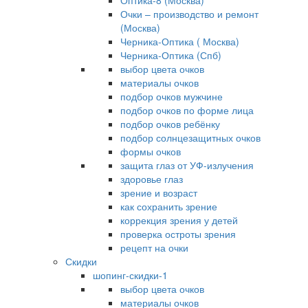
Оптика-8 (Москва)
Очки – производство и ремонт
(Москва)
Черника-Оптика ( Москва)
Черника-Оптика (Спб)
выбор цвета очков
материалы очков
подбор очков мужчине
подбор очков по форме лица
подбор очков ребёнку
подбор солнцезащитных очков
формы очков
защита глаз от УФ-излучения
здоровье глаз
зрение и возраст
как сохранить зрение
коррекция зрения у детей
проверка остроты зрения
рецепт на очки
Скидки
шопинг-скидки-1
выбор цвета очков
материалы очков