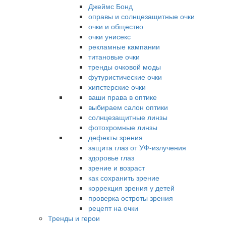
Джеймс Бонд
оправы и солнцезащитные очки
очки и общество
очки унисекс
рекламные кампании
титановые очки
тренды очковой моды
футуристические очки
хипстерские очки
ваши права в оптике
выбираем салон оптики
солнцезащитные линзы
фотохромные линзы
дефекты зрения
защита глаз от УФ-излучения
здоровье глаз
зрение и возраст
как сохранить зрение
коррекция зрения у детей
проверка остроты зрения
рецепт на очки
Тренды и герои