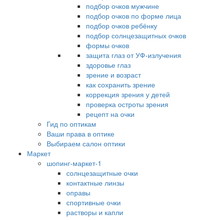
подбор очков мужчине
подбор очков по форме лица
подбор очков ребёнку
подбор солнцезащитных очков
формы очков
защита глаз от УФ-излучения
здоровье глаз
зрение и возраст
как сохранить зрение
коррекция зрения у детей
проверка остроты зрения
рецепт на очки
Гид по оптикам
Ваши права в оптике
Выбираем салон оптики
Маркет
шопинг-маркет-1
солнцезащитные очки
контактные линзы
оправы
спортивные очки
растворы и капли