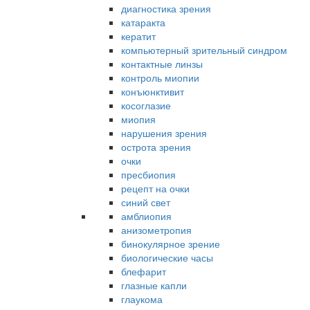
диагностика зрения
катаракта
кератит
компьютерный зрительный синдром
контактные линзы
контроль миопии
конъюнктивит
косоглазие
миопия
нарушения зрения
острота зрения
очки
пресбиопия
рецепт на очки
синий свет
амблиопия
анизометропия
бинокулярное зрение
биологические часы
блефарит
глазные капли
глаукома