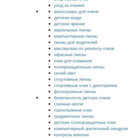
уход за очками
аксессуары для очков
детская мода
детское зрение
зеркальные линзы
компьютерные линзы
линзы для водителей
мастерская по ремонту очков
офисные линзы
очки для плавания
поляризационные линзы
синий свет
спортивные линзы
спортивные очки с диоптриями
фотохромные линзы
безопасность детских очков
глазные капли
горнолыжные очки
градиентные линзы
детские солнцезащитные очки
компьютерный зрительный синдром
контроль миопии