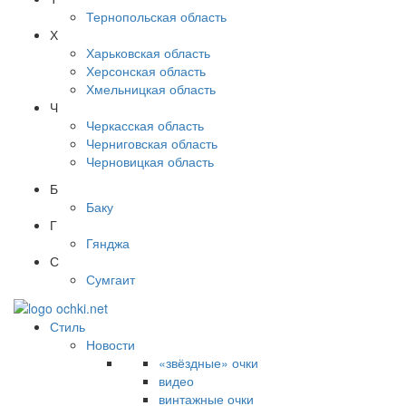
Тернопольская область
Х
Харьковская область
Херсонская область
Хмельницкая область
Ч
Черкасская область
Черниговская область
Черновицкая область
Б
Баку
Г
Гянджа
С
Сумгаит
Стиль
Новости
«звёздные» очки
видео
винтажные очки