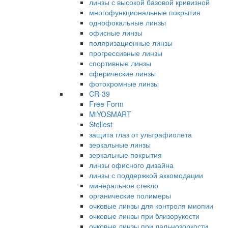
линзы с высокой базовой кривизной
многофункциональные покрытия
однофокальные линзы
офисные линзы
поляризационные линзы
прогрессивные линзы
спортивные линзы
сферические линзы
фотохромные линзы
CR-39
Free Form
MiYOSMART
Stellest
защита глаз от ультрафиолета
зеркальные линзы
зеркальные покрытия
линзы офисного дизайна
линзы с поддержкой аккомодации
минеральное стекло
органические полимеры
очковые линзы для контроля миопии
очковые линзы при близорукости
очковые линзы при дальнозоркости