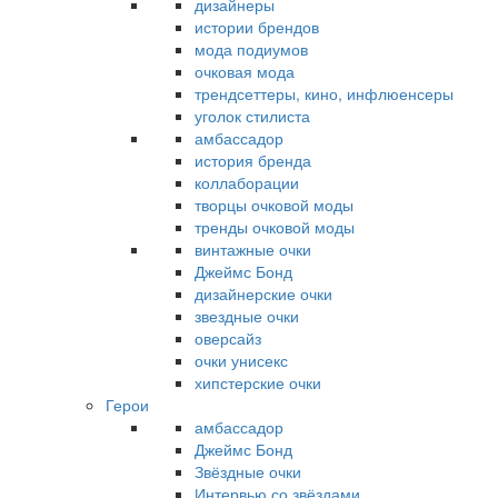
дизайнеры
истории брендов
мода подиумов
очковая мода
трендсеттеры, кино, инфлюенсеры
уголок стилиста
амбассадор
история бренда
коллаборации
творцы очковой моды
тренды очковой моды
винтажные очки
Джеймс Бонд
дизайнерские очки
звездные очки
оверсайз
очки унисекс
хипстерские очки
Герои
амбассадор
Джеймс Бонд
Звёздные очки
Интервью со звёздами