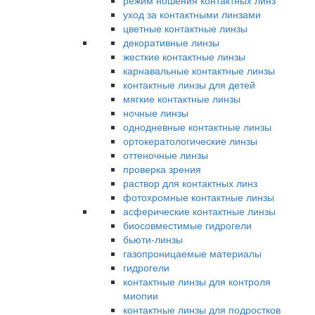
режим ношения контактных линз
уход за контактными линзами
цветные контактные линзы
декоративные линзы
жесткие контактные линзы
карнавальные контактные линзы
контактные линзы для детей
мягкие контактные линзы
ночные линзы
однодневные контактные линзы
ортокератологические линзы
оттеночные линзы
проверка зрения
раствор для контактных линз
фотохромные контактные линзы
асферические контактные линзы
биосовместимые гидрогели
бьюти-линзы
газопроницаемые материалы
гидрогели
контактные линзы для контроля
миопии
контактные линзы для подростков