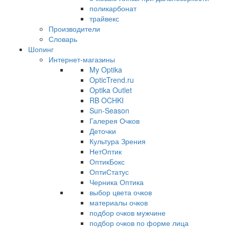
поликарбонат
трайвекс
Производители
Словарь
Шопинг
Интернет-магазины
My Optika
OpticTrend.ru
Optika Outlet
RB OCHKI
Sun-Season
Галерея Очков
Деточки
Культура Зрения
НетОптик
ОптикБокс
ОптиСтатус
Черника Оптика
выбор цвета очков
материалы очков
подбор очков мужчине
подбор очков по форме лица