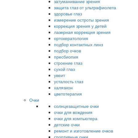
затуманивание зрения
защита глаз от ультрафиолета
здоровье глаз
измерение остроты зрения
коррекция зрения у детей
лазерная коррекция зрения
ортокератология
подбор контактных линз
подбор очков
пресбиопия
строение глаз
сухой глаз
увеит
усталость глаз
халязион
цветотерапия
Очки
солнцезащитные очки
очки для вождения
очки для компьютера
детские очки
ремонт и изготовление очков
спортивные очки