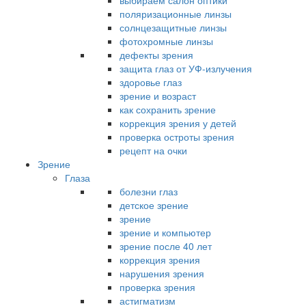
выбираем салон оптики
поляризационные линзы
солнцезащитные линзы
фотохромные линзы
дефекты зрения
защита глаз от УФ-излучения
здоровье глаз
зрение и возраст
как сохранить зрение
коррекция зрения у детей
проверка остроты зрения
рецепт на очки
Зрение
Глаза
болезни глаз
детское зрение
зрение
зрение и компьютер
зрение после 40 лет
коррекция зрения
нарушения зрения
проверка зрения
астигматизм