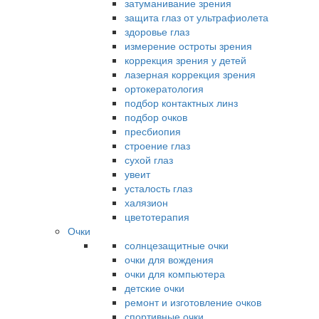
затуманивание зрения
защита глаз от ультрафиолета
здоровье глаз
измерение остроты зрения
коррекция зрения у детей
лазерная коррекция зрения
ортокератология
подбор контактных линз
подбор очков
пресбиопия
строение глаз
сухой глаз
увеит
усталость глаз
халязион
цветотерапия
Очки
солнцезащитные очки
очки для вождения
очки для компьютера
детские очки
ремонт и изготовление очков
спортивные очки