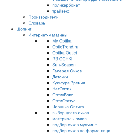
поликарбонат
трайвекс
Производители
Словарь
Шопинг
Интернет-магазины
My Optika
OpticTrend.ru
Optika Outlet
RB OCHKI
Sun-Season
Галерея Очков
Деточки
Культура Зрения
НетОптик
ОптикБокс
ОптиСтатус
Черника Оптика
выбор цвета очков
материалы очков
подбор очков мужчине
подбор очков по форме лица