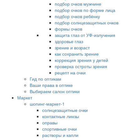
подбор очков мужчине
подбор очков по форме лица
подбор очков ребёнку
подбор солнцезащитных очков
формы очков
защита глаз от УФ-излучения
здоровье глаз
зрение и возраст
как сохранить зрение
коррекция зрения у детей
проверка остроты зрения
рецепт на очки
Гид по оптикам
Ваши права в оптике
Выбираем салон оптики
Маркет
шопинг-маркет-1
солнцезащитные очки
контактные линзы
оправы
спортивные очки
растворы и капли