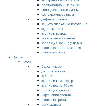
выбираем салон оптики
поляризационные линзы
солнцезащитные линзы
фотохромные линзы
дефекты зрения
защита глаз от УФ-излучения
здоровье глаз
зрение и возраст
как сохранить зрение
коррекция зрения у детей
проверка остроты зрения
рецепт на очки
Зрение
Глаза
болезни глаз
детское зрение
зрение
зрение и компьютер
зрение после 40 лет
коррекция зрения
нарушения зрения
проверка зрения
астигматизм