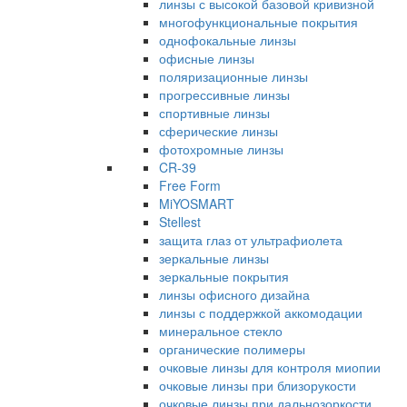
линзы с высокой базовой кривизной
многофункциональные покрытия
однофокальные линзы
офисные линзы
поляризационные линзы
прогрессивные линзы
спортивные линзы
сферические линзы
фотохромные линзы
CR-39
Free Form
MiYOSMART
Stellest
защита глаз от ультрафиолета
зеркальные линзы
зеркальные покрытия
линзы офисного дизайна
линзы с поддержкой аккомодации
минеральное стекло
органические полимеры
очковые линзы для контроля миопии
очковые линзы при близорукости
очковые линзы при дальнозоркости