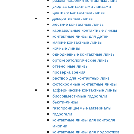
режим ношения контактных линз
уход за контактными линзами
цветные контактные линзы
декоративные линзы
жесткие контактные линзы
карнавальные контактные линзы
контактные линзы для детей
мягкие контактные линзы
ночные линзы
однодневные контактные линзы
ортокератологические линзы
оттеночные линзы
проверка зрения
раствор для контактных линз
фотохромные контактные линзы
асферические контактные линзы
биосовместимые гидрогели
бьюти-линзы
газопроницаемые материалы
гидрогели
контактные линзы для контроля
миопии
контактные линзы для подростков