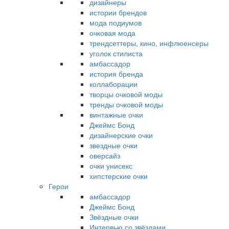
дизайнеры
истории брендов
мода подиумов
очковая мода
трендсеттеры, кино, инфлюенсеры
уголок стилиста
амбассадор
история бренда
коллаборации
творцы очковой моды
тренды очковой моды
винтажные очки
Джеймс Бонд
дизайнерские очки
звездные очки
оверсайз
очки унисекс
хипстерские очки
Герои
амбассадор
Джеймс Бонд
Звёздные очки
Интервью со звёздами