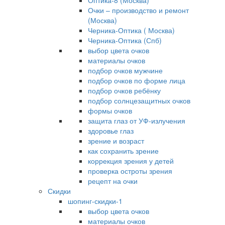
Оптика-8 (Москва)
Очки – производство и ремонт
(Москва)
Черника-Оптика ( Москва)
Черника-Оптика (Спб)
выбор цвета очков
материалы очков
подбор очков мужчине
подбор очков по форме лица
подбор очков ребёнку
подбор солнцезащитных очков
формы очков
защита глаз от УФ-излучения
здоровье глаз
зрение и возраст
как сохранить зрение
коррекция зрения у детей
проверка остроты зрения
рецепт на очки
Скидки
шопинг-скидки-1
выбор цвета очков
материалы очков