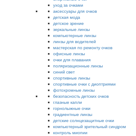
уход за очками
аксессуары для очков
детская мода
детское зрение
зеркальные линзы
компьютерные линзы
линзы для водителей
мастерская по ремонту очков
офисные линзы
очки для плавания
поляризационные линзы
синий свет
спортивные линзы
спортивные очки с диоптриями
фотохромные линзы
безопасность детских очков
глазные капли
горнолыжные очки
градиентные линзы
детские солнцезащитные очки
компьютерный зрительный синдром
контроль миопии