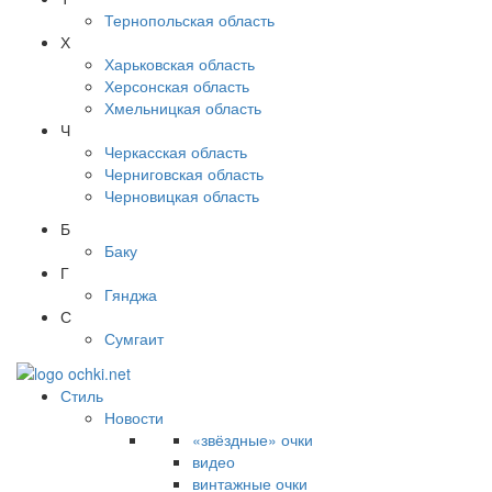
Тернопольская область
Х
Харьковская область
Херсонская область
Хмельницкая область
Ч
Черкасская область
Черниговская область
Черновицкая область
Б
Баку
Г
Гянджа
С
Сумгаит
Стиль
Новости
«звёздные» очки
видео
винтажные очки