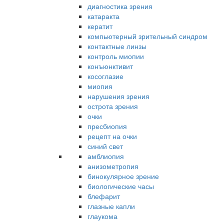
диагностика зрения
катаракта
кератит
компьютерный зрительный синдром
контактные линзы
контроль миопии
конъюнктивит
косоглазие
миопия
нарушения зрения
острота зрения
очки
пресбиопия
рецепт на очки
синий свет
амблиопия
анизометропия
бинокулярное зрение
биологические часы
блефарит
глазные капли
глаукома