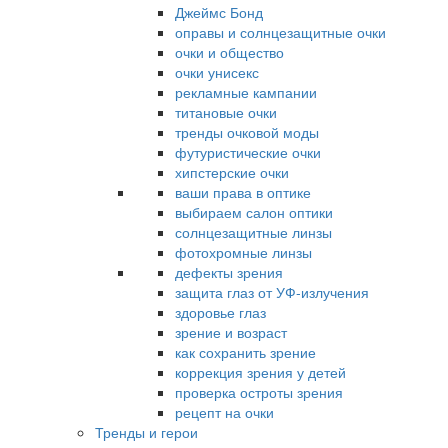
Джеймс Бонд
оправы и солнцезащитные очки
очки и общество
очки унисекс
рекламные кампании
титановые очки
тренды очковой моды
футуристические очки
хипстерские очки
ваши права в оптике
выбираем салон оптики
солнцезащитные линзы
фотохромные линзы
дефекты зрения
защита глаз от УФ-излучения
здоровье глаз
зрение и возраст
как сохранить зрение
коррекция зрения у детей
проверка остроты зрения
рецепт на очки
Тренды и герои