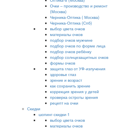
Оптика-8 (Москва)
Очки – производство и ремонт
(Москва)
Черника-Оптика ( Москва)
Черника-Оптика (Спб)
выбор цвета очков
материалы очков
подбор очков мужчине
подбор очков по форме лица
подбор очков ребёнку
подбор солнцезащитных очков
формы очков
защита глаз от УФ-излучения
здоровье глаз
зрение и возраст
как сохранить зрение
коррекция зрения у детей
проверка остроты зрения
рецепт на очки
Скидки
шопинг-скидки-1
выбор цвета очков
материалы очков