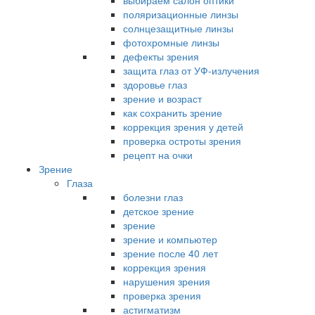
выбираем салон оптики
поляризационные линзы
солнцезащитные линзы
фотохромные линзы
дефекты зрения
защита глаз от УФ-излучения
здоровье глаз
зрение и возраст
как сохранить зрение
коррекция зрения у детей
проверка остроты зрения
рецепт на очки
Зрение
Глаза
болезни глаз
детское зрение
зрение
зрение и компьютер
зрение после 40 лет
коррекция зрения
нарушения зрения
проверка зрения
астигматизм