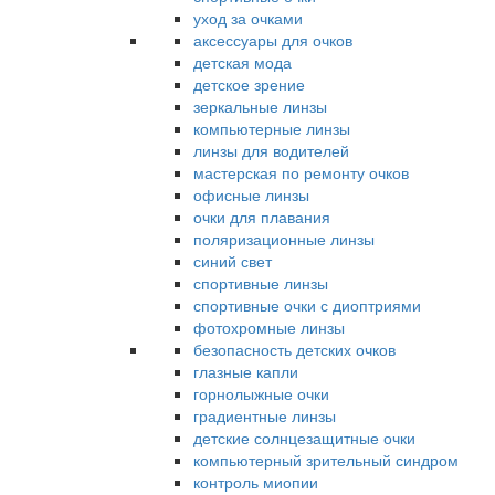
уход за очками
аксессуары для очков
детская мода
детское зрение
зеркальные линзы
компьютерные линзы
линзы для водителей
мастерская по ремонту очков
офисные линзы
очки для плавания
поляризационные линзы
синий свет
спортивные линзы
спортивные очки с диоптриями
фотохромные линзы
безопасность детских очков
глазные капли
горнолыжные очки
градиентные линзы
детские солнцезащитные очки
компьютерный зрительный синдром
контроль миопии