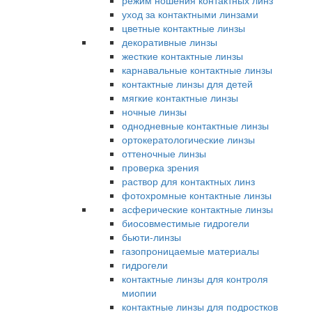
режим ношения контактных линз
уход за контактными линзами
цветные контактные линзы
декоративные линзы
жесткие контактные линзы
карнавальные контактные линзы
контактные линзы для детей
мягкие контактные линзы
ночные линзы
однодневные контактные линзы
ортокератологические линзы
оттеночные линзы
проверка зрения
раствор для контактных линз
фотохромные контактные линзы
асферические контактные линзы
биосовместимые гидрогели
бьюти-линзы
газопроницаемые материалы
гидрогели
контактные линзы для контроля
миопии
контактные линзы для подростков