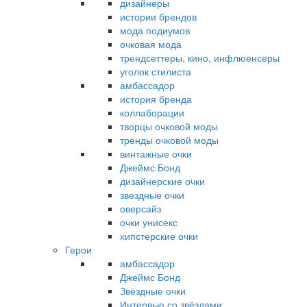
дизайнеры
истории брендов
мода подиумов
очковая мода
трендсеттеры, кино, инфлюенсеры
уголок стилиста
амбассадор
история бренда
коллаборации
творцы очковой моды
тренды очковой моды
винтажные очки
Джеймс Бонд
дизайнерские очки
звездные очки
оверсайз
очки унисекс
хипстерские очки
Герои
амбассадор
Джеймс Бонд
Звёздные очки
Интервью со звёздами