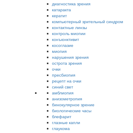
диагностика зрения
катаракта
кератит
компьютерный зрительный синдром
контактные линзы
контроль миопии
конъюнктивит
косоглазие
миопия
нарушения зрения
острота зрения
очки
пресбиопия
рецепт на очки
синий свет
амблиопия
анизометропия
бинокулярное зрение
биологические часы
блефарит
глазные капли
глаукома