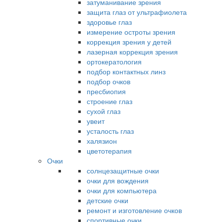
затуманивание зрения
защита глаз от ультрафиолета
здоровье глаз
измерение остроты зрения
коррекция зрения у детей
лазерная коррекция зрения
ортокератология
подбор контактных линз
подбор очков
пресбиопия
строение глаз
сухой глаз
увеит
усталость глаз
халязион
цветотерапия
Очки
солнцезащитные очки
очки для вождения
очки для компьютера
детские очки
ремонт и изготовление очков
спортивные очки