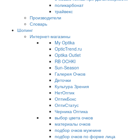
поликарбонат
трайвекс
Производители
Словарь
Шопинг
Интернет-магазины
My Optika
OpticTrend.ru
Optika Outlet
RB OCHKI
Sun-Season
Галерея Очков
Деточки
Культура Зрения
НетОптик
ОптикБокс
ОптиСтатус
Черника Оптика
выбор цвета очков
материалы очков
подбор очков мужчине
подбор очков по форме лица