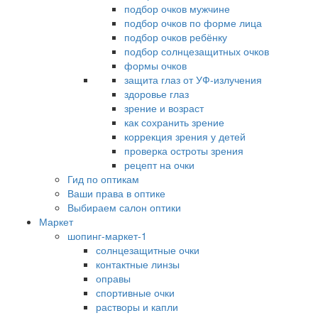
подбор очков мужчине
подбор очков по форме лица
подбор очков ребёнку
подбор солнцезащитных очков
формы очков
защита глаз от УФ-излучения
здоровье глаз
зрение и возраст
как сохранить зрение
коррекция зрения у детей
проверка остроты зрения
рецепт на очки
Гид по оптикам
Ваши права в оптике
Выбираем салон оптики
Маркет
шопинг-маркет-1
солнцезащитные очки
контактные линзы
оправы
спортивные очки
растворы и капли