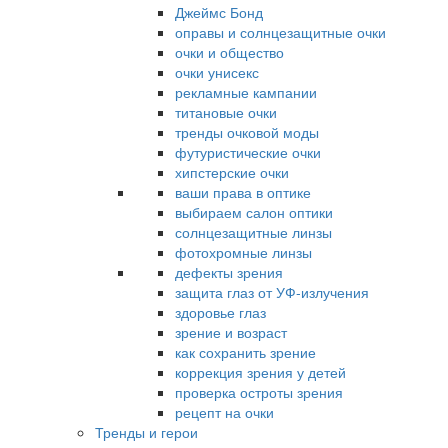
Джеймс Бонд
оправы и солнцезащитные очки
очки и общество
очки унисекс
рекламные кампании
титановые очки
тренды очковой моды
футуристические очки
хипстерские очки
ваши права в оптике
выбираем салон оптики
солнцезащитные линзы
фотохромные линзы
дефекты зрения
защита глаз от УФ-излучения
здоровье глаз
зрение и возраст
как сохранить зрение
коррекция зрения у детей
проверка остроты зрения
рецепт на очки
Тренды и герои