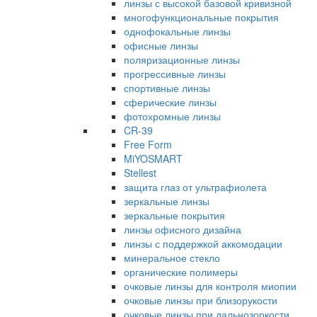
линзы с высокой базовой кривизной
многофункциональные покрытия
однофокальные линзы
офисные линзы
поляризационные линзы
прогрессивные линзы
спортивные линзы
сферические линзы
фотохромные линзы
CR-39
Free Form
MiYOSMART
Stellest
защита глаз от ультрафиолета
зеркальные линзы
зеркальные покрытия
линзы офисного дизайна
линзы с поддержкой аккомодации
минеральное стекло
органические полимеры
очковые линзы для контроля миопии
очковые линзы при близорукости
очковые линзы при дальнозоркости