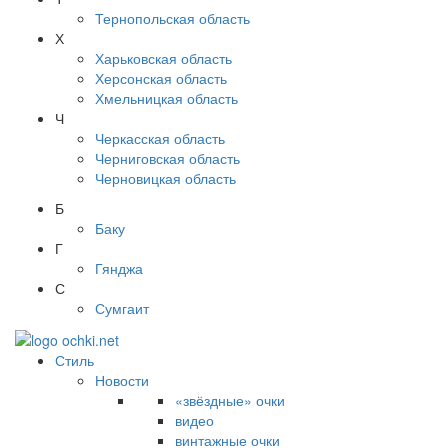
Тернопольская область
Х
Харьковская область
Херсонская область
Хмельницкая область
Ч
Черкасская область
Черниговская область
Черновицкая область
Б
Баку
Г
Гянджа
С
Сумгаит
Стиль
Новости
«звёздные» очки
видео
винтажные очки