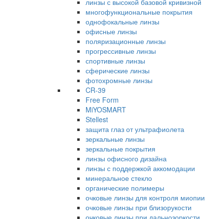
линзы с высокой базовой кривизной
многофункциональные покрытия
однофокальные линзы
офисные линзы
поляризационные линзы
прогрессивные линзы
спортивные линзы
сферические линзы
фотохромные линзы
CR-39
Free Form
MiYOSMART
Stellest
защита глаз от ультрафиолета
зеркальные линзы
зеркальные покрытия
линзы офисного дизайна
линзы с поддержкой аккомодации
минеральное стекло
органические полимеры
очковые линзы для контроля миопии
очковые линзы при близорукости
очковые линзы при дальнозоркости