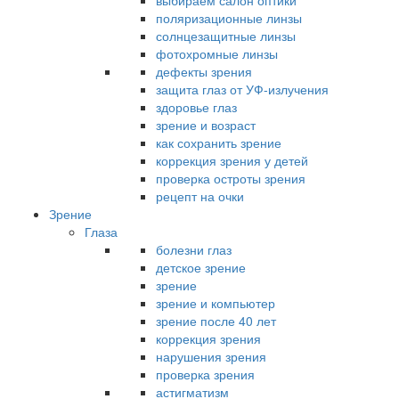
выбираем салон оптики
поляризационные линзы
солнцезащитные линзы
фотохромные линзы
дефекты зрения
защита глаз от УФ-излучения
здоровье глаз
зрение и возраст
как сохранить зрение
коррекция зрения у детей
проверка остроты зрения
рецепт на очки
Зрение
Глаза
болезни глаз
детское зрение
зрение
зрение и компьютер
зрение после 40 лет
коррекция зрения
нарушения зрения
проверка зрения
астигматизм