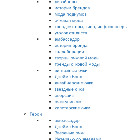
дизайнеры
истории брендов
мода подиумов
очковая мода
трендсеттеры, кино, инфлюенсеры
уголок стилиста
амбассадор
история бренда
коллаборации
творцы очковой моды
тренды очковой моды
винтажные очки
Джеймс Бонд
дизайнерские очки
звездные очки
оверсайз
очки унисекс
хипстерские очки
Герои
амбассадор
Джеймс Бонд
Звёздные очки
Интервью со звёздами