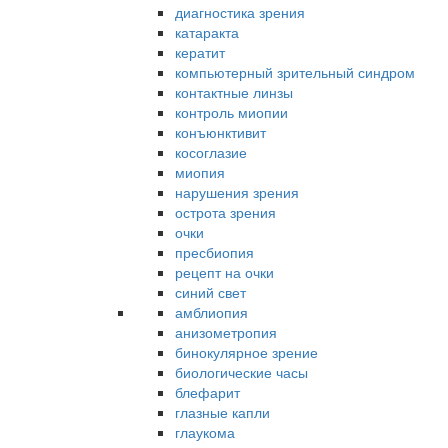
диагностика зрения
катаракта
кератит
компьютерный зрительный синдром
контактные линзы
контроль миопии
конъюнктивит
косоглазие
миопия
нарушения зрения
острота зрения
очки
пресбиопия
рецепт на очки
синий свет
амблиопия
анизометропия
бинокулярное зрение
биологические часы
блефарит
глазные капли
глаукома