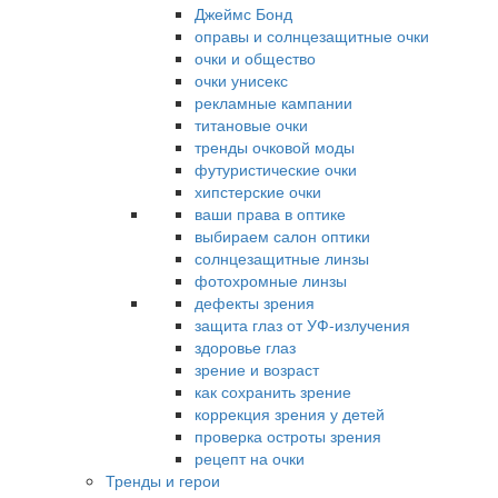
Джеймс Бонд
оправы и солнцезащитные очки
очки и общество
очки унисекс
рекламные кампании
титановые очки
тренды очковой моды
футуристические очки
хипстерские очки
ваши права в оптике
выбираем салон оптики
солнцезащитные линзы
фотохромные линзы
дефекты зрения
защита глаз от УФ-излучения
здоровье глаз
зрение и возраст
как сохранить зрение
коррекция зрения у детей
проверка остроты зрения
рецепт на очки
Тренды и герои