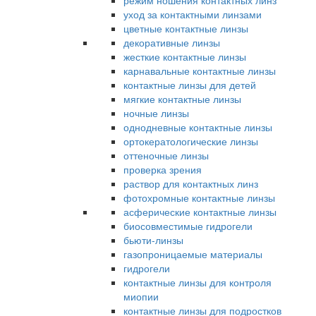
режим ношения контактных линз
уход за контактными линзами
цветные контактные линзы
декоративные линзы
жесткие контактные линзы
карнавальные контактные линзы
контактные линзы для детей
мягкие контактные линзы
ночные линзы
однодневные контактные линзы
ортокератологические линзы
оттеночные линзы
проверка зрения
раствор для контактных линз
фотохромные контактные линзы
асферические контактные линзы
биосовместимые гидрогели
бьюти-линзы
газопроницаемые материалы
гидрогели
контактные линзы для контроля
миопии
контактные линзы для подростков