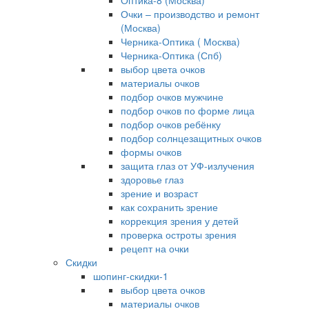
Оптика-8 (Москва)
Очки – производство и ремонт
(Москва)
Черника-Оптика ( Москва)
Черника-Оптика (Спб)
выбор цвета очков
материалы очков
подбор очков мужчине
подбор очков по форме лица
подбор очков ребёнку
подбор солнцезащитных очков
формы очков
защита глаз от УФ-излучения
здоровье глаз
зрение и возраст
как сохранить зрение
коррекция зрения у детей
проверка остроты зрения
рецепт на очки
Скидки
шопинг-скидки-1
выбор цвета очков
материалы очков