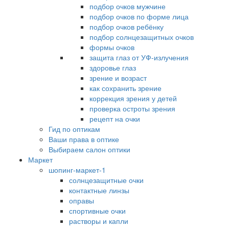
подбор очков мужчине
подбор очков по форме лица
подбор очков ребёнку
подбор солнцезащитных очков
формы очков
защита глаз от УФ-излучения
здоровье глаз
зрение и возраст
как сохранить зрение
коррекция зрения у детей
проверка остроты зрения
рецепт на очки
Гид по оптикам
Ваши права в оптике
Выбираем салон оптики
Маркет
шопинг-маркет-1
солнцезащитные очки
контактные линзы
оправы
спортивные очки
растворы и капли