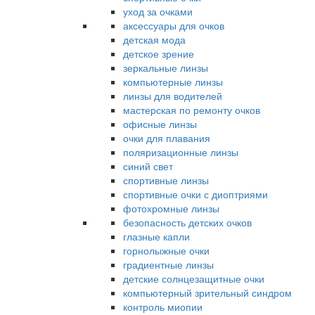
уход за очками
аксессуары для очков
детская мода
детское зрение
зеркальные линзы
компьютерные линзы
линзы для водителей
мастерская по ремонту очков
офисные линзы
очки для плавания
поляризационные линзы
синий свет
спортивные линзы
спортивные очки с диоптриями
фотохромные линзы
безопасность детских очков
глазные капли
горнолыжные очки
градиентные линзы
детские солнцезащитные очки
компьютерный зрительный синдром
контроль миопии