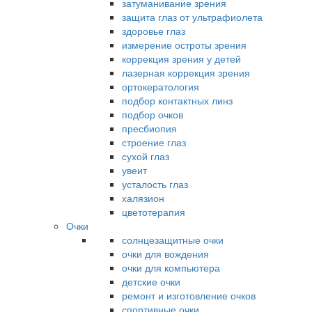
затуманивание зрения
защита глаз от ультрафиолета
здоровье глаз
измерение остроты зрения
коррекция зрения у детей
лазерная коррекция зрения
ортокератология
подбор контактных линз
подбор очков
пресбиопия
строение глаз
сухой глаз
увеит
усталость глаз
халязион
цветотерапия
Очки
солнцезащитные очки
очки для вождения
очки для компьютера
детские очки
ремонт и изготовление очков
спортивные очки