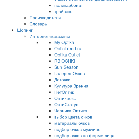
поликарбонат
трайвекс
Производители
Словарь
Шопинг
Интернет-магазины
My Optika
OpticTrend.ru
Optika Outlet
RB OCHKI
Sun-Season
Галерея Очков
Деточки
Культура Зрения
НетОптик
ОптикБокс
ОптиСтатус
Черника Оптика
выбор цвета очков
материалы очков
подбор очков мужчине
подбор очков по форме лица