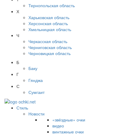
Тернопольская область
Х
Харьковская область
Херсонская область
Хмельницкая область
Ч
Черкасская область
Черниговская область
Черновицкая область
Б
Баку
Г
Гянджа
С
Сумгаит
Стиль
Новости
«звёздные» очки
видео
винтажные очки