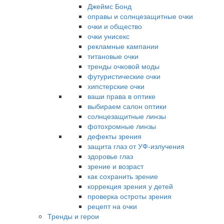
Джеймс Бонд
оправы и солнцезащитные очки
очки и общество
очки унисекс
рекламные кампании
титановые очки
тренды очковой моды
футуристические очки
хипстерские очки
ваши права в оптике
выбираем салон оптики
солнцезащитные линзы
фотохромные линзы
дефекты зрения
защита глаз от УФ-излучения
здоровье глаз
зрение и возраст
как сохранить зрение
коррекция зрения у детей
проверка остроты зрения
рецепт на очки
Тренды и герои