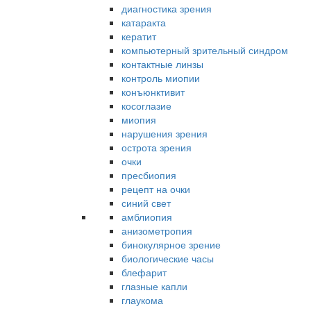
диагностика зрения
катаракта
кератит
компьютерный зрительный синдром
контактные линзы
контроль миопии
конъюнктивит
косоглазие
миопия
нарушения зрения
острота зрения
очки
пресбиопия
рецепт на очки
синий свет
амблиопия
анизометропия
бинокулярное зрение
биологические часы
блефарит
глазные капли
глаукома