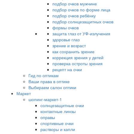
подбор очков мужчине
подбор очков по форме лица
подбор очков ребёнку
подбор солнцезащитных очков
формы очков
защита глаз от УФ-излучения
здоровье глаз
зрение и возраст
как сохранить зрение
коррекция зрения у детей
проверка остроты зрения
рецепт на очки
Гид по оптикам
Ваши права в оптике
Выбираем салон оптики
Маркет
шопинг-маркет-1
солнцезащитные очки
контактные линзы
оправы
спортивные очки
растворы и капли