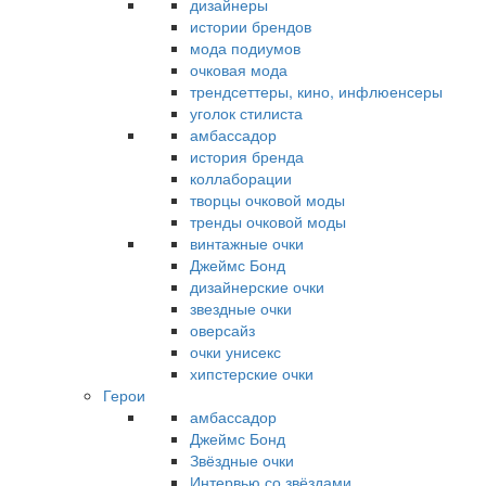
дизайнеры
истории брендов
мода подиумов
очковая мода
трендсеттеры, кино, инфлюенсеры
уголок стилиста
амбассадор
история бренда
коллаборации
творцы очковой моды
тренды очковой моды
винтажные очки
Джеймс Бонд
дизайнерские очки
звездные очки
оверсайз
очки унисекс
хипстерские очки
Герои
амбассадор
Джеймс Бонд
Звёздные очки
Интервью со звёздами