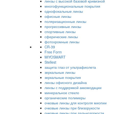
линзы с высокой базовой кривизной
многофункциональные покрытия
однофокальные линзы
офисные линзы
поляризационные линзы
прогрессивные линзы
спортивные линзы
сферические линзы
фотохромные линзы
CR-39
Free Form
MiYOSMART
Stellest
защита глаз от ультрафиолета
зеркальные линзы
зеркальные покрытия
линзы офисного дизайна
линзы с поддержкой аккомодации
минеральное стекло
органические полимеры
очковые линзы для контроля миопии
очковые линзы при близорукости
очковые линзы при дальнозоркости