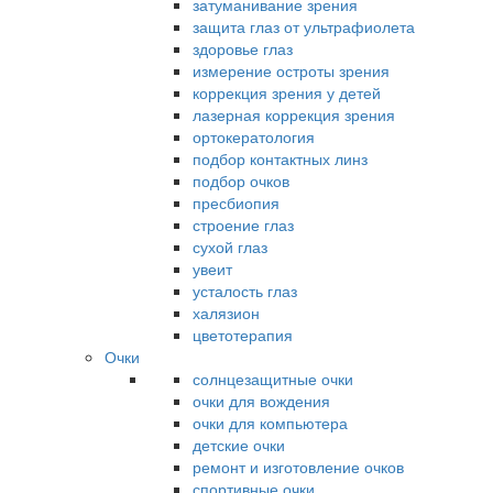
затуманивание зрения
защита глаз от ультрафиолета
здоровье глаз
измерение остроты зрения
коррекция зрения у детей
лазерная коррекция зрения
ортокератология
подбор контактных линз
подбор очков
пресбиопия
строение глаз
сухой глаз
увеит
усталость глаз
халязион
цветотерапия
Очки
солнцезащитные очки
очки для вождения
очки для компьютера
детские очки
ремонт и изготовление очков
спортивные очки