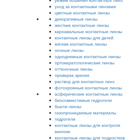
режим ношения контактных линз
уход за контактными линзами
цветные контактные линзы
декоративные линзы
жесткие контактные линзы
карнавальные контактные линзы
контактные линзы для детей
мягкие контактные линзы
ночные линзы
однодневные контактные линзы
ортокератологические линзы
оттеночные линзы
проверка зрения
раствор для контактных линз
фотохромные контактные линзы
асферические контактные линзы
биосовместимые гидрогели
бьюти-линзы
газопроницаемые материалы
гидрогели
контактные линзы для контроля
миопии
контактные линзы для подростков