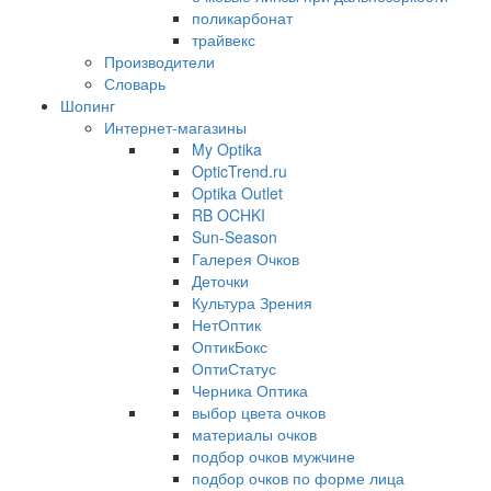
поликарбонат
трайвекс
Производители
Словарь
Шопинг
Интернет-магазины
My Optika
OpticTrend.ru
Optika Outlet
RB OCHKI
Sun-Season
Галерея Очков
Деточки
Культура Зрения
НетОптик
ОптикБокс
ОптиСтатус
Черника Оптика
выбор цвета очков
материалы очков
подбор очков мужчине
подбор очков по форме лица