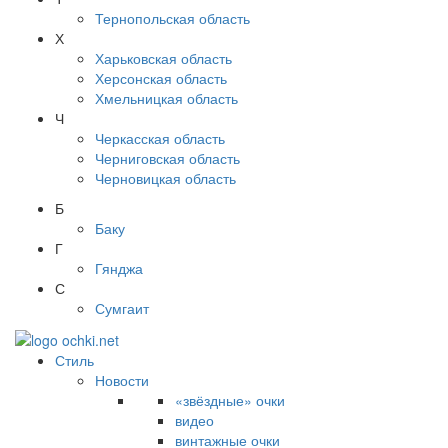
Тернопольская область
Х
Харьковская область
Херсонская область
Хмельницкая область
Ч
Черкасская область
Черниговская область
Черновицкая область
Б
Баку
Г
Гянджа
С
Сумгаит
Стиль
Новости
«звёздные» очки
видео
винтажные очки