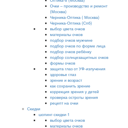
Оптика-8 (Москва)
Очки – производство и ремонт
(Москва)
Черника-Оптика ( Москва)
Черника-Оптика (Спб)
выбор цвета очков
материалы очков
подбор очков мужчине
подбор очков по форме лица
подбор очков ребёнку
подбор солнцезащитных очков
формы очков
защита глаз от УФ-излучения
здоровье глаз
зрение и возраст
как сохранить зрение
коррекция зрения у детей
проверка остроты зрения
рецепт на очки
Скидки
шопинг-скидки-1
выбор цвета очков
материалы очков