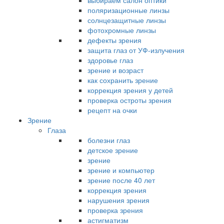
выбираем салон оптики
поляризационные линзы
солнцезащитные линзы
фотохромные линзы
дефекты зрения
защита глаз от УФ-излучения
здоровье глаз
зрение и возраст
как сохранить зрение
коррекция зрения у детей
проверка остроты зрения
рецепт на очки
Зрение
Глаза
болезни глаз
детское зрение
зрение
зрение и компьютер
зрение после 40 лет
коррекция зрения
нарушения зрения
проверка зрения
астигматизм