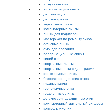
уход за очками
аксессуары для очков
детская мода
детское зрение
зеркальные линзы
компьютерные линзы
линзы для водителей
мастерская по ремонту очков
офисные линзы
очки для плавания
поляризационные линзы
синий свет
спортивные линзы
спортивные очки с диоптриями
фотохромные линзы
безопасность детских очков
глазные капли
горнолыжные очки
градиентные линзы
детские солнцезащитные очки
компьютерный зрительный синдром
контроль миопии