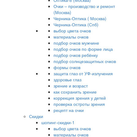
Оптика-8 (Москва)
Очки – производство и ремонт
(Москва)
Черника-Оптика ( Москва)
Черника-Оптика (Спб)
выбор цвета очков
материалы очков
подбор очков мужчине
подбор очков по форме лица
подбор очков ребёнку
подбор солнцезащитных очков
формы очков
защита глаз от УФ-излучения
здоровье глаз
зрение и возраст
как сохранить зрение
коррекция зрения у детей
проверка остроты зрения
рецепт на очки
Скидки
шопинг-скидки-1
выбор цвета очков
материалы очков