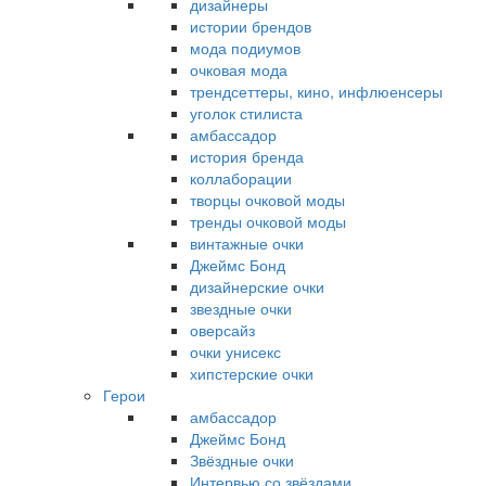
дизайнеры
истории брендов
мода подиумов
очковая мода
трендсеттеры, кино, инфлюенсеры
уголок стилиста
амбассадор
история бренда
коллаборации
творцы очковой моды
тренды очковой моды
винтажные очки
Джеймс Бонд
дизайнерские очки
звездные очки
оверсайз
очки унисекс
хипстерские очки
Герои
амбассадор
Джеймс Бонд
Звёздные очки
Интервью со звёздами