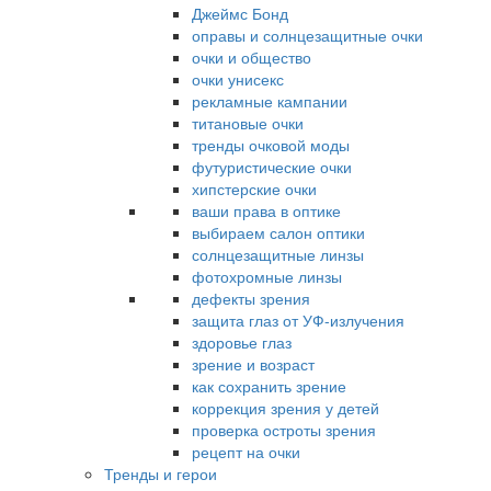
Джеймс Бонд
оправы и солнцезащитные очки
очки и общество
очки унисекс
рекламные кампании
титановые очки
тренды очковой моды
футуристические очки
хипстерские очки
ваши права в оптике
выбираем салон оптики
солнцезащитные линзы
фотохромные линзы
дефекты зрения
защита глаз от УФ-излучения
здоровье глаз
зрение и возраст
как сохранить зрение
коррекция зрения у детей
проверка остроты зрения
рецепт на очки
Тренды и герои