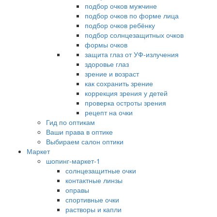
подбор очков мужчине
подбор очков по форме лица
подбор очков ребёнку
подбор солнцезащитных очков
формы очков
защита глаз от УФ-излучения
здоровье глаз
зрение и возраст
как сохранить зрение
коррекция зрения у детей
проверка остроты зрения
рецепт на очки
Гид по оптикам
Ваши права в оптике
Выбираем салон оптики
Маркет
шопинг-маркет-1
солнцезащитные очки
контактные линзы
оправы
спортивные очки
растворы и капли