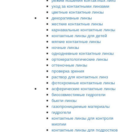
режим ношения контактных линз
уход за контактными линзами
цветные контактные линзы
декоративные линзы
жесткие контактные линзы
карнавальные контактные линзы
контактные линзы для детей
мягкие контактные линзы
ночные линзы
однодневные контактные линзы
ортокератологические линзы
оттеночные линзы
проверка зрения
раствор для контактных линз
фотохромные контактные линзы
асферические контактные линзы
биосовместимые гидрогели
бьюти-линзы
газопроницаемые материалы
гидрогели
контактные линзы для контроля
миопии
контактные линзы для подростков