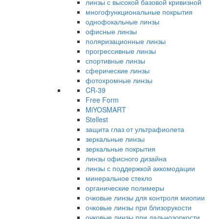
линзы с высокой базовой кривизной
многофункциональные покрытия
однофокальные линзы
офисные линзы
поляризационные линзы
прогрессивные линзы
спортивные линзы
сферические линзы
фотохромные линзы
CR-39
Free Form
MiYOSMART
Stellest
защита глаз от ультрафиолета
зеркальные линзы
зеркальные покрытия
линзы офисного дизайна
линзы с поддержкой аккомодации
минеральное стекло
органические полимеры
очковые линзы для контроля миопии
очковые линзы при близорукости
очковые линзы при дальнозоркости