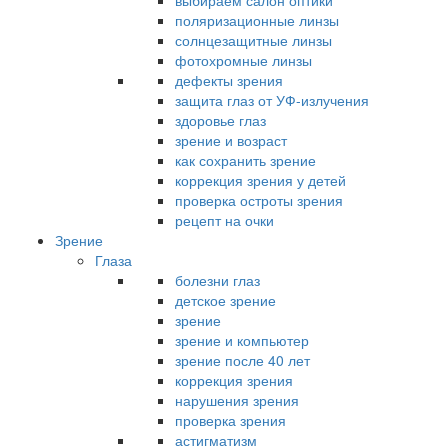
выбираем салон оптики
поляризационные линзы
солнцезащитные линзы
фотохромные линзы
дефекты зрения
защита глаз от УФ-излучения
здоровье глаз
зрение и возраст
как сохранить зрение
коррекция зрения у детей
проверка остроты зрения
рецепт на очки
Зрение
Глаза
болезни глаз
детское зрение
зрение
зрение и компьютер
зрение после 40 лет
коррекция зрения
нарушения зрения
проверка зрения
астигматизм