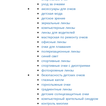
уход за очками
аксессуары для очков
детская мода
детское зрение
зеркальные линзы
компьютерные линзы
линзы для водителей
мастерская по ремонту очков
офисные линзы
очки для плавания
поляризационные линзы
синий свет
спортивные линзы
спортивные очки с диоптриями
фотохромные линзы
безопасность детских очков
глазные капли
горнолыжные очки
градиентные линзы
детские солнцезащитные очки
компьютерный зрительный синдром
контроль миопии