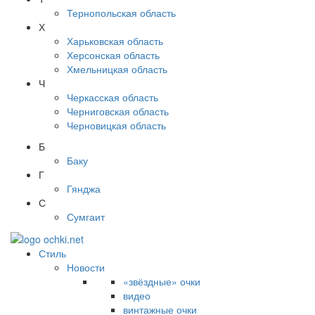
Тернопольская область
Х
Харьковская область
Херсонская область
Хмельницкая область
Ч
Черкасская область
Черниговская область
Черновицкая область
Б
Баку
Г
Гянджа
С
Сумгаит
Стиль
Новости
«звёздные» очки
видео
винтажные очки