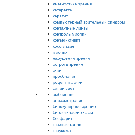
диагностика зрения
катаракта
кератит
компьютерный зрительный синдром
контактные линзы
контроль миопии
конъюнктивит
косоглазие
миопия
нарушения зрения
острота зрения
очки
пресбиопия
рецепт на очки
синий свет
амблиопия
анизометропия
бинокулярное зрение
биологические часы
блефарит
глазные капли
глаукома