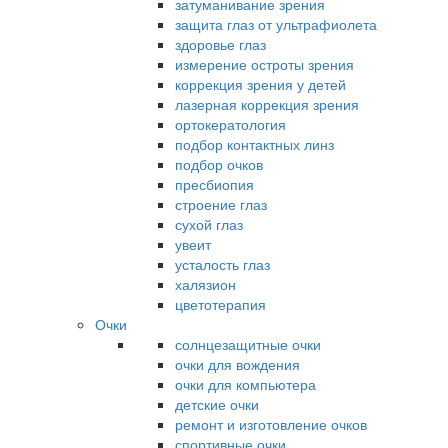
затуманивание зрения
защита глаз от ультрафиолета
здоровье глаз
измерение остроты зрения
коррекция зрения у детей
лазерная коррекция зрения
ортокератология
подбор контактных линз
подбор очков
пресбиопия
строение глаз
сухой глаз
увеит
усталость глаз
халязион
цветотерапия
Очки
солнцезащитные очки
очки для вождения
очки для компьютера
детские очки
ремонт и изготовление очков
спортивные очки