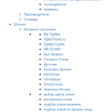
поликарбонат
трайвекс
Производители
Словарь
Шопинг
Интернет-магазины
My Optika
OpticTrend.ru
Optika Outlet
RB OCHKI
Sun-Season
Галерея Очков
Деточки
Культура Зрения
НетОптик
ОптикБокс
ОптиСтатус
Черника Оптика
выбор цвета очков
материалы очков
подбор очков мужчине
подбор очков по форме лица