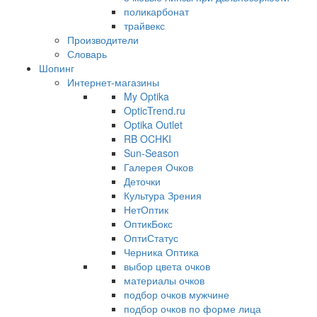
поликарбонат
трайвекс
Производители
Словарь
Шопинг
Интернет-магазины
My Optika
OpticTrend.ru
Optika Outlet
RB OCHKI
Sun-Season
Галерея Очков
Деточки
Культура Зрения
НетОптик
ОптикБокс
ОптиСтатус
Черника Оптика
выбор цвета очков
материалы очков
подбор очков мужчине
подбор очков по форме лица