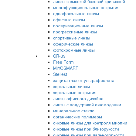
линзы с высокой базовой кривизной
многофункциональные покрытия
однофокальные линзы
офисные линзы
поляризационные линзы
прогрессивные линзы
спортивные линзы
сферические линзы
фотохромные линзы
CR-39
Free Form
MiYOSMART
Stellest
защита глаз от ультрафиолета
зеркальные линзы
зеркальные покрытия
линзы офисного дизайна
линзы с поддержкой аккомодации
минеральное стекло
органические полимеры
очковые линзы для контроля миопии
очковые линзы при близорукости
очковые линзы при дальнозоркости