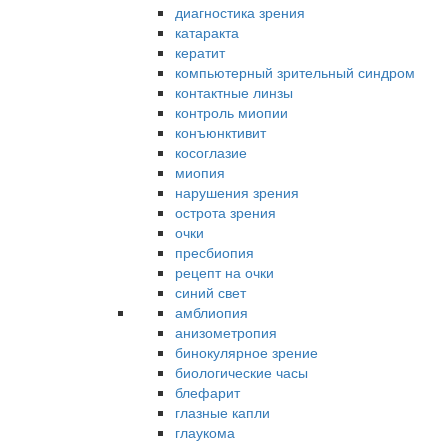
диагностика зрения
катаракта
кератит
компьютерный зрительный синдром
контактные линзы
контроль миопии
конъюнктивит
косоглазие
миопия
нарушения зрения
острота зрения
очки
пресбиопия
рецепт на очки
синий свет
амблиопия
анизометропия
бинокулярное зрение
биологические часы
блефарит
глазные капли
глаукома