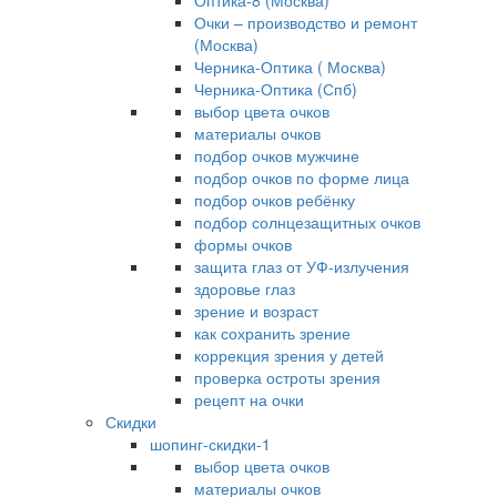
Оптика-8 (Москва)
Очки – производство и ремонт
(Москва)
Черника-Оптика ( Москва)
Черника-Оптика (Спб)
выбор цвета очков
материалы очков
подбор очков мужчине
подбор очков по форме лица
подбор очков ребёнку
подбор солнцезащитных очков
формы очков
защита глаз от УФ-излучения
здоровье глаз
зрение и возраст
как сохранить зрение
коррекция зрения у детей
проверка остроты зрения
рецепт на очки
Скидки
шопинг-скидки-1
выбор цвета очков
материалы очков