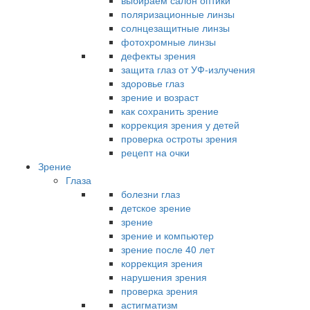
выбираем салон оптики
поляризационные линзы
солнцезащитные линзы
фотохромные линзы
дефекты зрения
защита глаз от УФ-излучения
здоровье глаз
зрение и возраст
как сохранить зрение
коррекция зрения у детей
проверка остроты зрения
рецепт на очки
Зрение
Глаза
болезни глаз
детское зрение
зрение
зрение и компьютер
зрение после 40 лет
коррекция зрения
нарушения зрения
проверка зрения
астигматизм