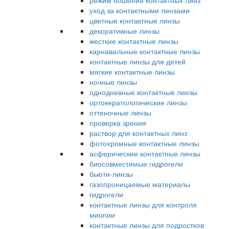
режим ношения контактных линз
уход за контактными линзами
цветные контактные линзы
декоративные линзы
жесткие контактные линзы
карнавальные контактные линзы
контактные линзы для детей
мягкие контактные линзы
ночные линзы
однодневные контактные линзы
ортокератологические линзы
оттеночные линзы
проверка зрения
раствор для контактных линз
фотохромные контактные линзы
асферические контактные линзы
биосовместимые гидрогели
бьюти-линзы
газопроницаемые материалы
гидрогели
контактные линзы для контроля
миопии
контактные линзы для подростков