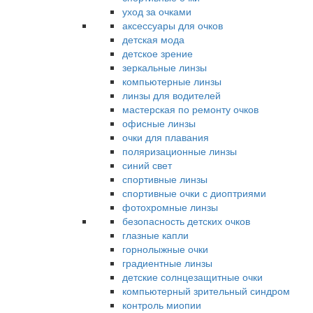
уход за очками
аксессуары для очков
детская мода
детское зрение
зеркальные линзы
компьютерные линзы
линзы для водителей
мастерская по ремонту очков
офисные линзы
очки для плавания
поляризационные линзы
синий свет
спортивные линзы
спортивные очки с диоптриями
фотохромные линзы
безопасность детских очков
глазные капли
горнолыжные очки
градиентные линзы
детские солнцезащитные очки
компьютерный зрительный синдром
контроль миопии