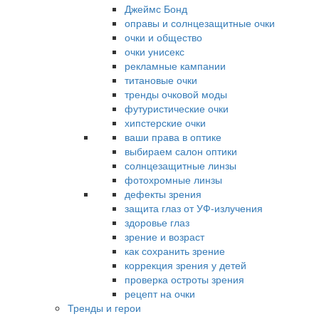
Джеймс Бонд
оправы и солнцезащитные очки
очки и общество
очки унисекс
рекламные кампании
титановые очки
тренды очковой моды
футуристические очки
хипстерские очки
ваши права в оптике
выбираем салон оптики
солнцезащитные линзы
фотохромные линзы
дефекты зрения
защита глаз от УФ-излучения
здоровье глаз
зрение и возраст
как сохранить зрение
коррекция зрения у детей
проверка остроты зрения
рецепт на очки
Тренды и герои