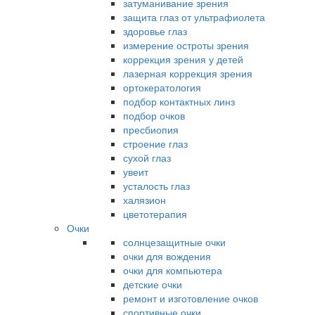
затуманивание зрения
защита глаз от ультрафиолета
здоровье глаз
измерение остроты зрения
коррекция зрения у детей
лазерная коррекция зрения
ортокератология
подбор контактных линз
подбор очков
пресбиопия
строение глаз
сухой глаз
увеит
усталость глаз
халязион
цветотерапия
Очки
солнцезащитные очки
очки для вождения
очки для компьютера
детские очки
ремонт и изготовление очков
спортивные очки