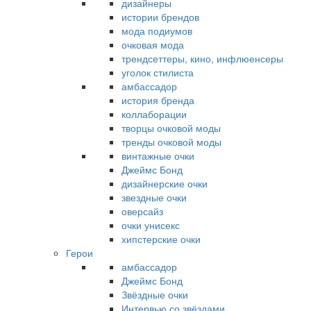
дизайнеры
истории брендов
мода подиумов
очковая мода
трендсеттеры, кино, инфлюенсеры
уголок стилиста
амбассадор
история бренда
коллаборации
творцы очковой моды
тренды очковой моды
винтажные очки
Джеймс Бонд
дизайнерские очки
звездные очки
оверсайз
очки унисекс
хипстерские очки
Герои
амбассадор
Джеймс Бонд
Звёздные очки
Интервью со звёздами