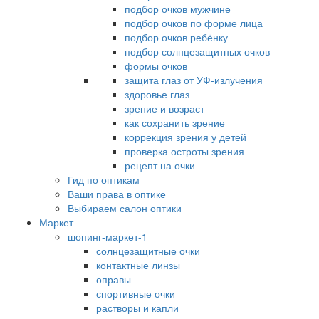
подбор очков мужчине
подбор очков по форме лица
подбор очков ребёнку
подбор солнцезащитных очков
формы очков
защита глаз от УФ-излучения
здоровье глаз
зрение и возраст
как сохранить зрение
коррекция зрения у детей
проверка остроты зрения
рецепт на очки
Гид по оптикам
Ваши права в оптике
Выбираем салон оптики
Маркет
шопинг-маркет-1
солнцезащитные очки
контактные линзы
оправы
спортивные очки
растворы и капли