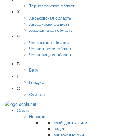
Тернопольская область
Х
Харьковская область
Херсонская область
Хмельницкая область
Ч
Черкасская область
Черниговская область
Черновицкая область
Б
Баку
Г
Гянджа
С
Сумгаит
Стиль
Новости
«звёздные» очки
видео
винтажные очки