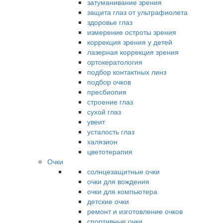
затуманивание зрения
защита глаз от ультрафиолета
здоровье глаз
измерение остроты зрения
коррекция зрения у детей
лазерная коррекция зрения
ортокератология
подбор контактных линз
подбор очков
пресбиопия
строение глаз
сухой глаз
увеит
усталость глаз
халязион
цветотерапия
Очки
солнцезащитные очки
очки для вождения
очки для компьютера
детские очки
ремонт и изготовление очков
спортивные очки