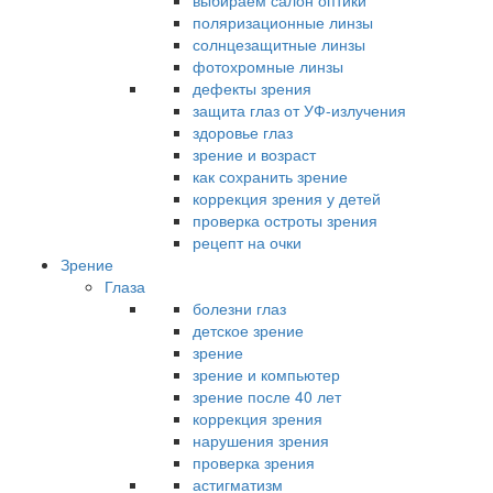
выбираем салон оптики
поляризационные линзы
солнцезащитные линзы
фотохромные линзы
дефекты зрения
защита глаз от УФ-излучения
здоровье глаз
зрение и возраст
как сохранить зрение
коррекция зрения у детей
проверка остроты зрения
рецепт на очки
Зрение
Глаза
болезни глаз
детское зрение
зрение
зрение и компьютер
зрение после 40 лет
коррекция зрения
нарушения зрения
проверка зрения
астигматизм