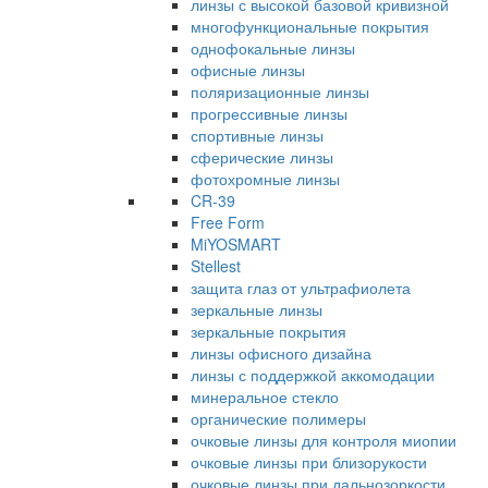
линзы с высокой базовой кривизной
многофункциональные покрытия
однофокальные линзы
офисные линзы
поляризационные линзы
прогрессивные линзы
спортивные линзы
сферические линзы
фотохромные линзы
CR-39
Free Form
MiYOSMART
Stellest
защита глаз от ультрафиолета
зеркальные линзы
зеркальные покрытия
линзы офисного дизайна
линзы с поддержкой аккомодации
минеральное стекло
органические полимеры
очковые линзы для контроля миопии
очковые линзы при близорукости
очковые линзы при дальнозоркости