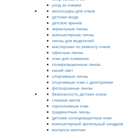
уход за очками
аксессуары для очков
детская мода
детское зрение
зеркальные линзы
компьютерные линзы
линзы для водителей
мастерская по ремонту очков
офисные линзы
очки для плавания
поляризационные линзы
синий свет
спортивные линзы
спортивные очки с диоптриями
фотохромные линзы
безопасность детских очков
глазные капли
горнолыжные очки
градиентные линзы
детские солнцезащитные очки
компьютерный зрительный синдром
контроль миопии