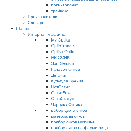
поликарбонат
трайвекс
Производители
Словарь
Шопинг
Интернет-магазины
My Optika
OpticTrend.ru
Optika Outlet
RB OCHKI
Sun-Season
Галерея Очков
Деточки
Культура Зрения
НетОптик
ОптикБокс
ОптиСтатус
Черника Оптика
выбор цвета очков
материалы очков
подбор очков мужчине
подбор очков по форме лица