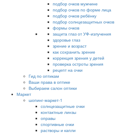
подбор очков мужчине
подбор очков по форме лица
подбор очков ребёнку
подбор солнцезащитных очков
формы очков
защита глаз от УФ-излучения
здоровье глаз
зрение и возраст
как сохранить зрение
коррекция зрения у детей
проверка остроты зрения
рецепт на очки
Гид по оптикам
Ваши права в оптике
Выбираем салон оптики
Маркет
шопинг-маркет-1
солнцезащитные очки
контактные линзы
оправы
спортивные очки
растворы и капли