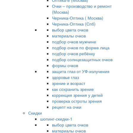
Оптика-8 (Москва)
Очки – производство и ремонт
(Москва)
Черника-Оптика ( Москва)
Черника-Оптика (Спб)
выбор цвета очков
материалы очков
подбор очков мужчине
подбор очков по форме лица
подбор очков ребёнку
подбор солнцезащитных очков
формы очков
защита глаз от УФ-излучения
здоровье глаз
зрение и возраст
как сохранить зрение
коррекция зрения у детей
проверка остроты зрения
рецепт на очки
Скидки
шопинг-скидки-1
выбор цвета очков
материалы очков