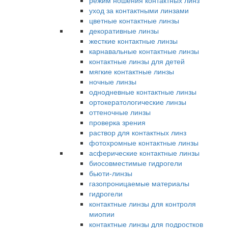
режим ношения контактных линз
уход за контактными линзами
цветные контактные линзы
декоративные линзы
жесткие контактные линзы
карнавальные контактные линзы
контактные линзы для детей
мягкие контактные линзы
ночные линзы
однодневные контактные линзы
ортокератологические линзы
оттеночные линзы
проверка зрения
раствор для контактных линз
фотохромные контактные линзы
асферические контактные линзы
биосовместимые гидрогели
бьюти-линзы
газопроницаемые материалы
гидрогели
контактные линзы для контроля
миопии
контактные линзы для подростков