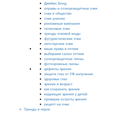
Джеймс Бонд
оправы и солнцезащитные очки
очки и общество
очки унисекс
рекламные кампании
титановые очки
тренды очковой моды
футуристические очки
хипстерские очки
ваши права в оптике
выбираем салон оптики
солнцезащитные линзы
фотохромные линзы
дефекты зрения
защита глаз от УФ-излучения
здоровье глаз
зрение и возраст
как сохранить зрение
коррекция зрения у детей
проверка остроты зрения
рецепт на очки
Тренды и герои