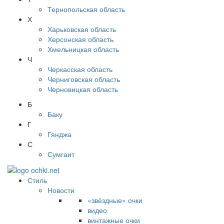
Тернопольская область
Х
Харьковская область
Херсонская область
Хмельницкая область
Ч
Черкасская область
Черниговская область
Черновицкая область
Б
Баку
Г
Гянджа
С
Сумгаит
Стиль
Новости
«звёздные» очки
видео
винтажные очки