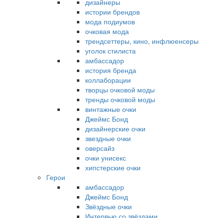
дизайнеры
истории брендов
мода подиумов
очковая мода
трендсеттеры, кино, инфлюенсеры
уголок стилиста
амбассадор
история бренда
коллаборации
творцы очковой моды
тренды очковой моды
винтажные очки
Джеймс Бонд
дизайнерские очки
звездные очки
оверсайз
очки унисекс
хипстерские очки
Герои
амбассадор
Джеймс Бонд
Звёздные очки
Интервью со звёздами