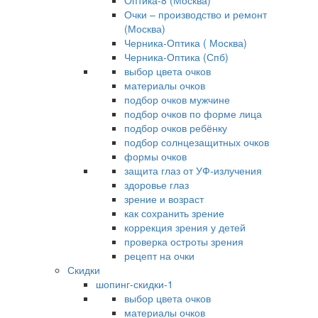
Оптика-8 (Москва)
Очки – производство и ремонт
(Москва)
Черника-Оптика ( Москва)
Черника-Оптика (Спб)
выбор цвета очков
материалы очков
подбор очков мужчине
подбор очков по форме лица
подбор очков ребёнку
подбор солнцезащитных очков
формы очков
защита глаз от УФ-излучения
здоровье глаз
зрение и возраст
как сохранить зрение
коррекция зрения у детей
проверка остроты зрения
рецепт на очки
Скидки
шопинг-скидки-1
выбор цвета очков
материалы очков