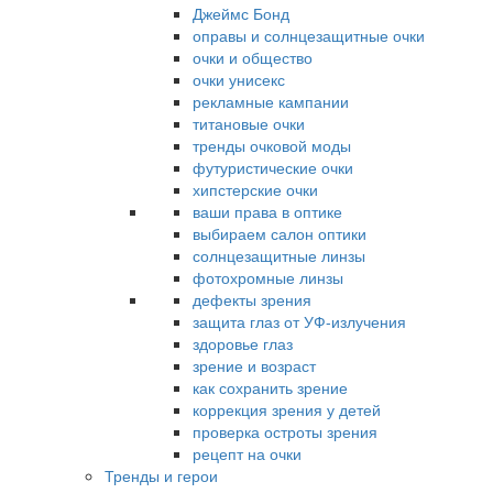
Джеймс Бонд
оправы и солнцезащитные очки
очки и общество
очки унисекс
рекламные кампании
титановые очки
тренды очковой моды
футуристические очки
хипстерские очки
ваши права в оптике
выбираем салон оптики
солнцезащитные линзы
фотохромные линзы
дефекты зрения
защита глаз от УФ-излучения
здоровье глаз
зрение и возраст
как сохранить зрение
коррекция зрения у детей
проверка остроты зрения
рецепт на очки
Тренды и герои