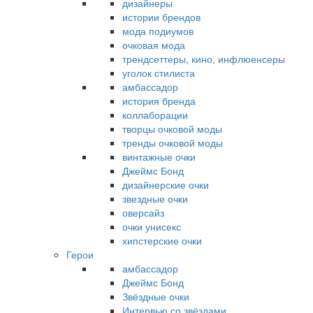
дизайнеры
истории брендов
мода подиумов
очковая мода
трендсеттеры, кино, инфлюенсеры
уголок стилиста
амбассадор
история бренда
коллаборации
творцы очковой моды
тренды очковой моды
винтажные очки
Джеймс Бонд
дизайнерские очки
звездные очки
оверсайз
очки унисекс
хипстерские очки
Герои
амбассадор
Джеймс Бонд
Звёздные очки
Интервью со звёздами