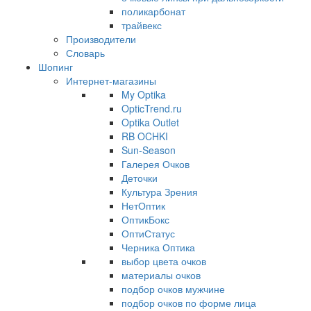
поликарбонат
трайвекс
Производители
Словарь
Шопинг
Интернет-магазины
My Optika
OpticTrend.ru
Optika Outlet
RB OCHKI
Sun-Season
Галерея Очков
Деточки
Культура Зрения
НетОптик
ОптикБокс
ОптиСтатус
Черника Оптика
выбор цвета очков
материалы очков
подбор очков мужчине
подбор очков по форме лица