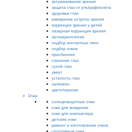
затуманивание зрения
защита глаз от ультрафиолета
здоровье глаз
измерение остроты зрения
коррекция зрения у детей
лазерная коррекция зрения
ортокератология
подбор контактных линз
подбор очков
пресбиопия
строение глаз
сухой глаз
увеит
усталость глаз
халязион
цветотерапия
Очки
солнцезащитные очки
очки для вождения
очки для компьютера
детские очки
ремонт и изготовление очков
спортивные очки