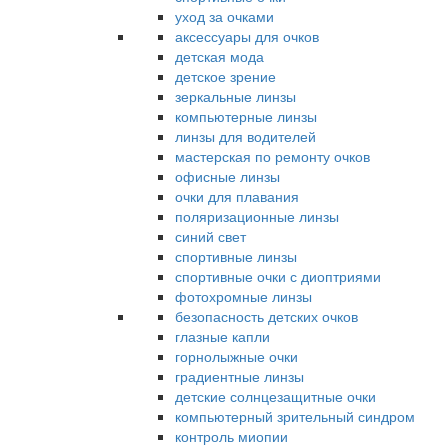
уход за очками
аксессуары для очков
детская мода
детское зрение
зеркальные линзы
компьютерные линзы
линзы для водителей
мастерская по ремонту очков
офисные линзы
очки для плавания
поляризационные линзы
синий свет
спортивные линзы
спортивные очки с диоптриями
фотохромные линзы
безопасность детских очков
глазные капли
горнолыжные очки
градиентные линзы
детские солнцезащитные очки
компьютерный зрительный синдром
контроль миопии