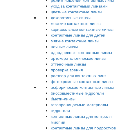
режим ношения контактных линз
уход за контактными линзами
цветные контактные линзы
декоративные линзы
жесткие контактные линзы
карнавальные контактные линзы
контактные линзы для детей
мягкие контактные линзы
ночные линзы
однодневные контактные линзы
ортокератологические линзы
оттеночные линзы
проверка зрения
раствор для контактных линз
фотохромные контактные линзы
асферические контактные линзы
биосовместимые гидрогели
бьюти-линзы
газопроницаемые материалы
гидрогели
контактные линзы для контроля
миопии
контактные линзы для подростков