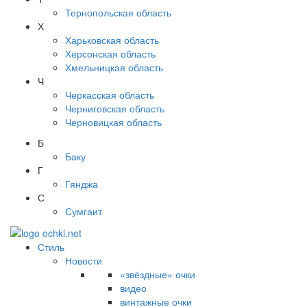
Тернопольская область
Х
Харьковская область
Херсонская область
Хмельницкая область
Ч
Черкасская область
Черниговская область
Черновицкая область
Б
Баку
Г
Гянджа
С
Сумгаит
Стиль
Новости
«звёздные» очки
видео
винтажные очки