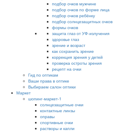
подбор очков мужчине
подбор очков по форме лица
подбор очков ребёнку
подбор солнцезащитных очков
формы очков
защита глаз от УФ-излучения
здоровье глаз
зрение и возраст
как сохранить зрение
коррекция зрения у детей
проверка остроты зрения
рецепт на очки
Гид по оптикам
Ваши права в оптике
Выбираем салон оптики
Маркет
шопинг-маркет-1
солнцезащитные очки
контактные линзы
оправы
спортивные очки
растворы и капли