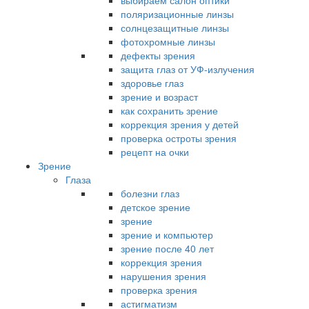
выбираем салон оптики
поляризационные линзы
солнцезащитные линзы
фотохромные линзы
дефекты зрения
защита глаз от УФ-излучения
здоровье глаз
зрение и возраст
как сохранить зрение
коррекция зрения у детей
проверка остроты зрения
рецепт на очки
Зрение
Глаза
болезни глаз
детское зрение
зрение
зрение и компьютер
зрение после 40 лет
коррекция зрения
нарушения зрения
проверка зрения
астигматизм