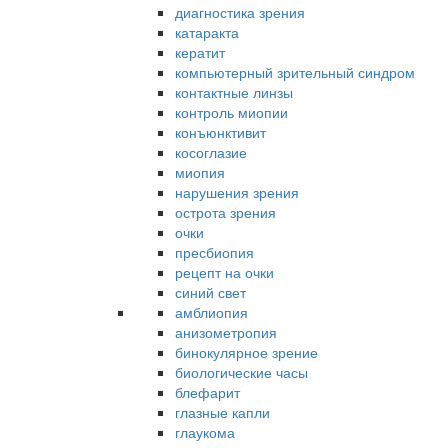
диагностика зрения
катаракта
кератит
компьютерный зрительный синдром
контактные линзы
контроль миопии
конъюнктивит
косоглазие
миопия
нарушения зрения
острота зрения
очки
пресбиопия
рецепт на очки
синий свет
амблиопия
анизометропия
бинокулярное зрение
биологические часы
блефарит
глазные капли
глаукома