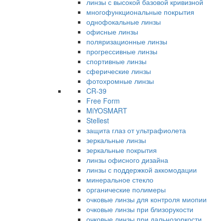
линзы с высокой базовой кривизной
многофункциональные покрытия
однофокальные линзы
офисные линзы
поляризационные линзы
прогрессивные линзы
спортивные линзы
сферические линзы
фотохромные линзы
CR-39
Free Form
MiYOSMART
Stellest
защита глаз от ультрафиолета
зеркальные линзы
зеркальные покрытия
линзы офисного дизайна
линзы с поддержкой аккомодации
минеральное стекло
органические полимеры
очковые линзы для контроля миопии
очковые линзы при близорукости
очковые линзы при дальнозоркости