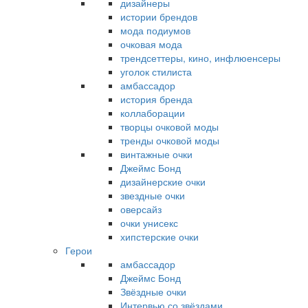
дизайнеры
истории брендов
мода подиумов
очковая мода
трендсеттеры, кино, инфлюенсеры
уголок стилиста
амбассадор
история бренда
коллаборации
творцы очковой моды
тренды очковой моды
винтажные очки
Джеймс Бонд
дизайнерские очки
звездные очки
оверсайз
очки унисекс
хипстерские очки
Герои
амбассадор
Джеймс Бонд
Звёздные очки
Интервью со звёздами