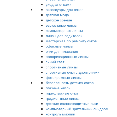
уход за очками
аксессуары для очков
детская мода
детское зрение
зеркальные линзы
компьютерные линзы
линзы для водителей
мастерская по ремонту очков
офисные линзы
очки для плавания
поляризационные линзы
синий свет
спортивные линзы
спортивные очки с диоптриями
фотохромные линзы
безопасность детских очков
глазные капли
горнолыжные очки
градиентные линзы
детские солнцезащитные очки
компьютерный зрительный синдром
контроль миопии