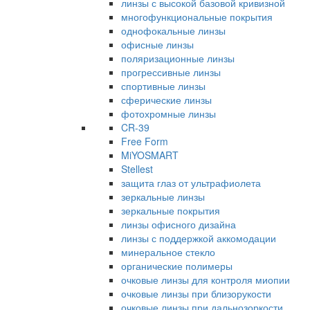
линзы с высокой базовой кривизной
многофункциональные покрытия
однофокальные линзы
офисные линзы
поляризационные линзы
прогрессивные линзы
спортивные линзы
сферические линзы
фотохромные линзы
CR-39
Free Form
MiYOSMART
Stellest
защита глаз от ультрафиолета
зеркальные линзы
зеркальные покрытия
линзы офисного дизайна
линзы с поддержкой аккомодации
минеральное стекло
органические полимеры
очковые линзы для контроля миопии
очковые линзы при близорукости
очковые линзы при дальнозоркости