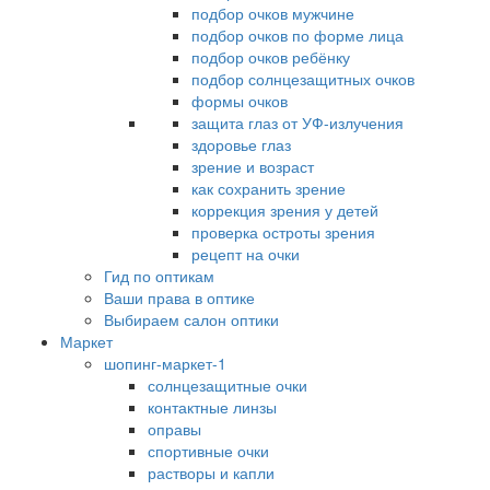
подбор очков мужчине
подбор очков по форме лица
подбор очков ребёнку
подбор солнцезащитных очков
формы очков
защита глаз от УФ-излучения
здоровье глаз
зрение и возраст
как сохранить зрение
коррекция зрения у детей
проверка остроты зрения
рецепт на очки
Гид по оптикам
Ваши права в оптике
Выбираем салон оптики
Маркет
шопинг-маркет-1
солнцезащитные очки
контактные линзы
оправы
спортивные очки
растворы и капли