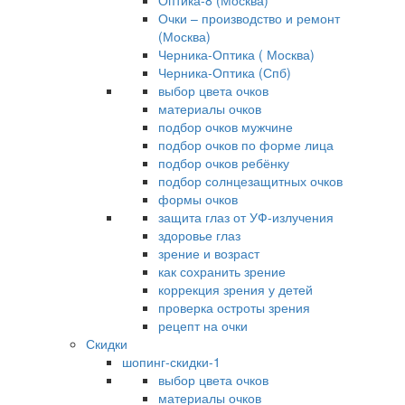
Оптика-8 (Москва)
Очки – производство и ремонт
(Москва)
Черника-Оптика ( Москва)
Черника-Оптика (Спб)
выбор цвета очков
материалы очков
подбор очков мужчине
подбор очков по форме лица
подбор очков ребёнку
подбор солнцезащитных очков
формы очков
защита глаз от УФ-излучения
здоровье глаз
зрение и возраст
как сохранить зрение
коррекция зрения у детей
проверка остроты зрения
рецепт на очки
Скидки
шопинг-скидки-1
выбор цвета очков
материалы очков