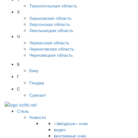
Тернопольская область
Х
Харьковская область
Херсонская область
Хмельницкая область
Ч
Черкасская область
Черниговская область
Черновицкая область
Б
Баку
Г
Гянджа
С
Сумгаит
Стиль
Новости
«звёздные» очки
видео
винтажные очки