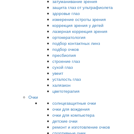
затуманивание зрения
защита глаз от ультрафиолета
здоровье глаз
измерение остроты зрения
коррекция зрения у детей
лазерная коррекция зрения
ортокератология
подбор контактных линз
подбор очков
пресбиопия
строение глаз
сухой глаз
увеит
усталость глаз
халязион
цветотерапия
Очки
солнцезащитные очки
очки для вождения
очки для компьютера
детские очки
ремонт и изготовление очков
спортивные очки