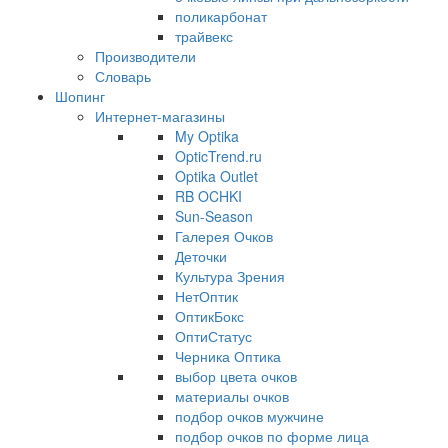
поликарбонат
трайвекс
Производители
Словарь
Шопинг
Интернет-магазины
My Optika
OpticTrend.ru
Optika Outlet
RB OCHKI
Sun-Season
Галерея Очков
Деточки
Культура Зрения
НетОптик
ОптикБокс
ОптиСтатус
Черника Оптика
выбор цвета очков
материалы очков
подбор очков мужчине
подбор очков по форме лица