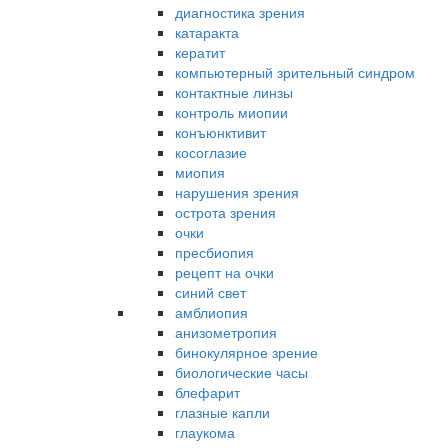
диагностика зрения
катаракта
кератит
компьютерный зрительный синдром
контактные линзы
контроль миопии
конъюнктивит
косоглазие
миопия
нарушения зрения
острота зрения
очки
пресбиопия
рецепт на очки
синий свет
амблиопия
анизометропия
бинокулярное зрение
биологические часы
блефарит
глазные капли
глаукома