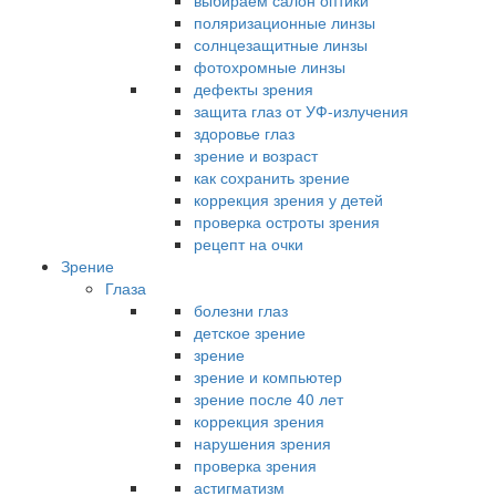
выбираем салон оптики
поляризационные линзы
солнцезащитные линзы
фотохромные линзы
дефекты зрения
защита глаз от УФ-излучения
здоровье глаз
зрение и возраст
как сохранить зрение
коррекция зрения у детей
проверка остроты зрения
рецепт на очки
Зрение
Глаза
болезни глаз
детское зрение
зрение
зрение и компьютер
зрение после 40 лет
коррекция зрения
нарушения зрения
проверка зрения
астигматизм