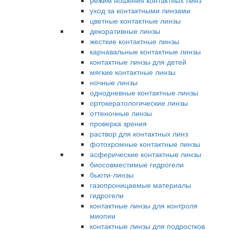
режим ношения контактных линз
уход за контактными линзами
цветные контактные линзы
декоративные линзы
жесткие контактные линзы
карнавальные контактные линзы
контактные линзы для детей
мягкие контактные линзы
ночные линзы
однодневные контактные линзы
ортокератологические линзы
оттеночные линзы
проверка зрения
раствор для контактных линз
фотохромные контактные линзы
асферические контактные линзы
биосовместимые гидрогели
бьюти-линзы
газопроницаемые материалы
гидрогели
контактные линзы для контроля
миопии
контактные линзы для подростков