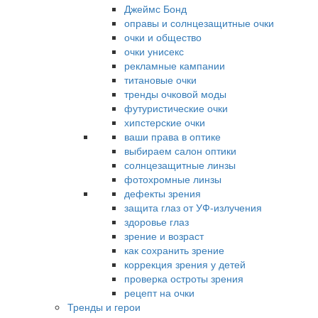
Джеймс Бонд
оправы и солнцезащитные очки
очки и общество
очки унисекс
рекламные кампании
титановые очки
тренды очковой моды
футуристические очки
хипстерские очки
ваши права в оптике
выбираем салон оптики
солнцезащитные линзы
фотохромные линзы
дефекты зрения
защита глаз от УФ-излучения
здоровье глаз
зрение и возраст
как сохранить зрение
коррекция зрения у детей
проверка остроты зрения
рецепт на очки
Тренды и герои