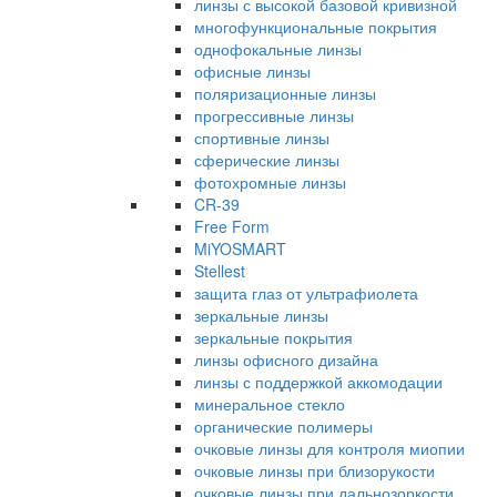
линзы с высокой базовой кривизной
многофункциональные покрытия
однофокальные линзы
офисные линзы
поляризационные линзы
прогрессивные линзы
спортивные линзы
сферические линзы
фотохромные линзы
CR-39
Free Form
MiYOSMART
Stellest
защита глаз от ультрафиолета
зеркальные линзы
зеркальные покрытия
линзы офисного дизайна
линзы с поддержкой аккомодации
минеральное стекло
органические полимеры
очковые линзы для контроля миопии
очковые линзы при близорукости
очковые линзы при дальнозоркости