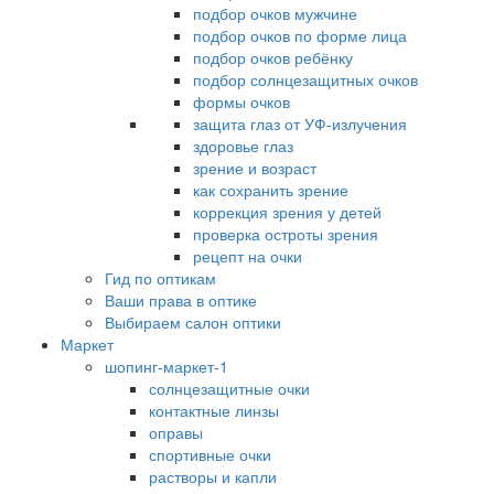
подбор очков мужчине
подбор очков по форме лица
подбор очков ребёнку
подбор солнцезащитных очков
формы очков
защита глаз от УФ-излучения
здоровье глаз
зрение и возраст
как сохранить зрение
коррекция зрения у детей
проверка остроты зрения
рецепт на очки
Гид по оптикам
Ваши права в оптике
Выбираем салон оптики
Маркет
шопинг-маркет-1
солнцезащитные очки
контактные линзы
оправы
спортивные очки
растворы и капли