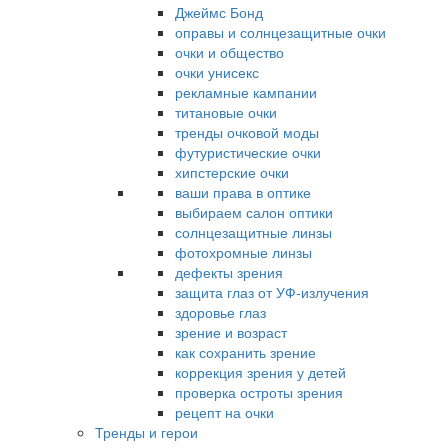
Джеймс Бонд
оправы и солнцезащитные очки
очки и общество
очки унисекс
рекламные кампании
титановые очки
тренды очковой моды
футуристические очки
хипстерские очки
ваши права в оптике
выбираем салон оптики
солнцезащитные линзы
фотохромные линзы
дефекты зрения
защита глаз от УФ-излучения
здоровье глаз
зрение и возраст
как сохранить зрение
коррекция зрения у детей
проверка остроты зрения
рецепт на очки
Тренды и герои