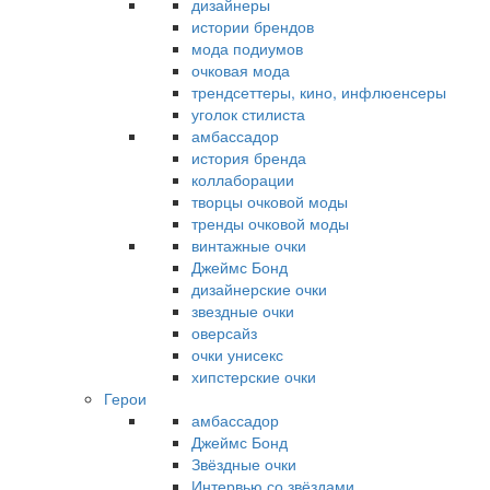
дизайнеры
истории брендов
мода подиумов
очковая мода
трендсеттеры, кино, инфлюенсеры
уголок стилиста
амбассадор
история бренда
коллаборации
творцы очковой моды
тренды очковой моды
винтажные очки
Джеймс Бонд
дизайнерские очки
звездные очки
оверсайз
очки унисекс
хипстерские очки
Герои
амбассадор
Джеймс Бонд
Звёздные очки
Интервью со звёздами