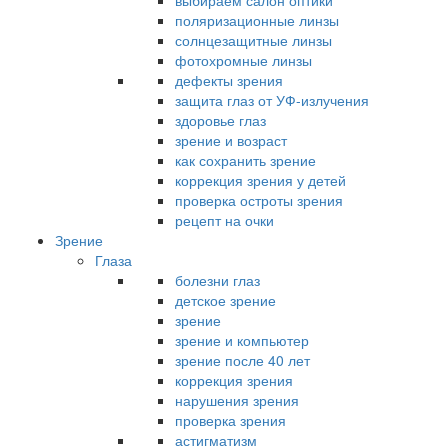
выбираем салон оптики
поляризационные линзы
солнцезащитные линзы
фотохромные линзы
дефекты зрения
защита глаз от УФ-излучения
здоровье глаз
зрение и возраст
как сохранить зрение
коррекция зрения у детей
проверка остроты зрения
рецепт на очки
Зрение
Глаза
болезни глаз
детское зрение
зрение
зрение и компьютер
зрение после 40 лет
коррекция зрения
нарушения зрения
проверка зрения
астигматизм