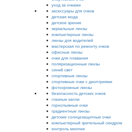
уход за очками
аксессуары для очков
детская мода
детское зрение
зеркальные линзы
компьютерные линзы
линзы для водителей
мастерская по ремонту очков
офисные линзы
очки для плавания
поляризационные линзы
синий свет
спортивные линзы
спортивные очки с диоптриями
фотохромные линзы
безопасность детских очков
глазные капли
горнолыжные очки
градиентные линзы
детские солнцезащитные очки
компьютерный зрительный синдром
контроль миопии