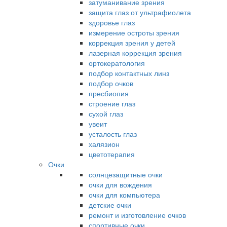
затуманивание зрения
защита глаз от ультрафиолета
здоровье глаз
измерение остроты зрения
коррекция зрения у детей
лазерная коррекция зрения
ортокератология
подбор контактных линз
подбор очков
пресбиопия
строение глаз
сухой глаз
увеит
усталость глаз
халязион
цветотерапия
Очки
солнцезащитные очки
очки для вождения
очки для компьютера
детские очки
ремонт и изготовление очков
спортивные очки