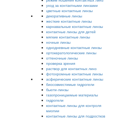
режим ношения контактных линз
уход за контактными линзами
цветные контактные линзы
декоративные линзы
жесткие контактные линзы
карнавальные контактные линзы
контактные линзы для детей
мягкие контактные линзы
ночные линзы
однодневные контактные линзы
ортокератологические линзы
оттеночные линзы
проверка зрения
раствор для контактных линз
фотохромные контактные линзы
асферические контактные линзы
биосовместимые гидрогели
бьюти-линзы
газопроницаемые материалы
гидрогели
контактные линзы для контроля
миопии
контактные линзы для подростков