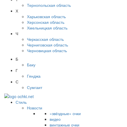
Тернопольская область
Х
Харьковская область
Херсонская область
Хмельницкая область
Ч
Черкасская область
Черниговская область
Черновицкая область
Б
Баку
Г
Гянджа
С
Сумгаит
Стиль
Новости
«звёздные» очки
видео
винтажные очки