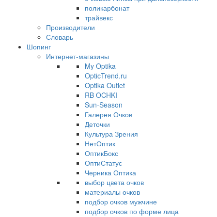
поликарбонат
трайвекс
Производители
Словарь
Шопинг
Интернет-магазины
My Optika
OpticTrend.ru
Optika Outlet
RB OCHKI
Sun-Season
Галерея Очков
Деточки
Культура Зрения
НетОптик
ОптикБокс
ОптиСтатус
Черника Оптика
выбор цвета очков
материалы очков
подбор очков мужчине
подбор очков по форме лица