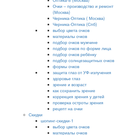
Оптика-8 (Москва)
Очки – производство и ремонт
(Москва)
Черника-Оптика ( Москва)
Черника-Оптика (Спб)
выбор цвета очков
материалы очков
подбор очков мужчине
подбор очков по форме лица
подбор очков ребёнку
подбор солнцезащитных очков
формы очков
защита глаз от УФ-излучения
здоровье глаз
зрение и возраст
как сохранить зрение
коррекция зрения у детей
проверка остроты зрения
рецепт на очки
Скидки
шопинг-скидки-1
выбор цвета очков
материалы очков