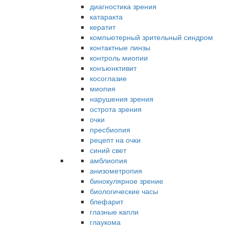
диагностика зрения
катаракта
кератит
компьютерный зрительный синдром
контактные линзы
контроль миопии
конъюнктивит
косоглазие
миопия
нарушения зрения
острота зрения
очки
пресбиопия
рецепт на очки
синий свет
амблиопия
анизометропия
бинокулярное зрение
биологические часы
блефарит
глазные капли
глаукома