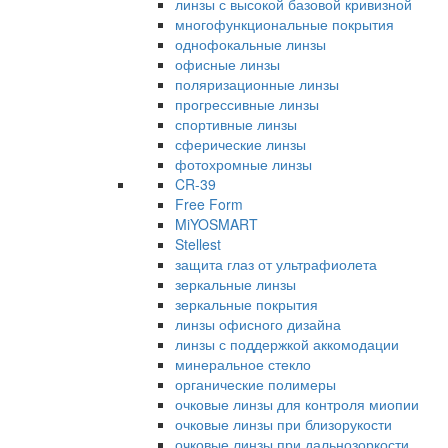
линзы с высокой базовой кривизной
многофункциональные покрытия
однофокальные линзы
офисные линзы
поляризационные линзы
прогрессивные линзы
спортивные линзы
сферические линзы
фотохромные линзы
CR-39
Free Form
MiYOSMART
Stellest
защита глаз от ультрафиолета
зеркальные линзы
зеркальные покрытия
линзы офисного дизайна
линзы с поддержкой аккомодации
минеральное стекло
органические полимеры
очковые линзы для контроля миопии
очковые линзы при близорукости
очковые линзы при дальнозоркости