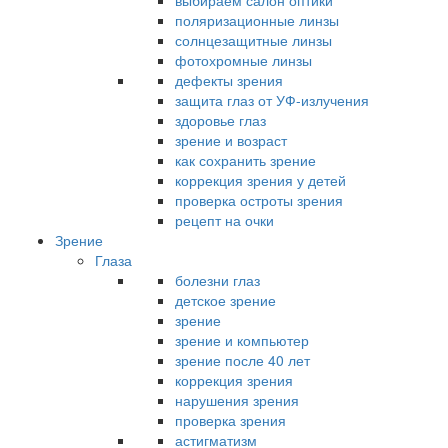
выбираем салон оптики
поляризационные линзы
солнцезащитные линзы
фотохромные линзы
дефекты зрения
защита глаз от УФ-излучения
здоровье глаз
зрение и возраст
как сохранить зрение
коррекция зрения у детей
проверка остроты зрения
рецепт на очки
Зрение
Глаза
болезни глаз
детское зрение
зрение
зрение и компьютер
зрение после 40 лет
коррекция зрения
нарушения зрения
проверка зрения
астигматизм