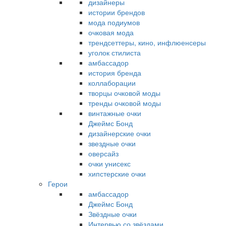
дизайнеры
истории брендов
мода подиумов
очковая мода
трендсеттеры, кино, инфлюенсеры
уголок стилиста
амбассадор
история бренда
коллаборации
творцы очковой моды
тренды очковой моды
винтажные очки
Джеймс Бонд
дизайнерские очки
звездные очки
оверсайз
очки унисекс
хипстерские очки
Герои
амбассадор
Джеймс Бонд
Звёздные очки
Интервью со звёздами