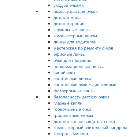
уход за очками
аксессуары для очков
детская мода
детское зрение
зеркальные линзы
компьютерные линзы
линзы для водителей
мастерская по ремонту очков
офисные линзы
очки для плавания
поляризационные линзы
синий свет
спортивные линзы
спортивные очки с диоптриями
фотохромные линзы
безопасность детских очков
глазные капли
горнолыжные очки
градиентные линзы
детские солнцезащитные очки
компьютерный зрительный синдром
контроль миопии