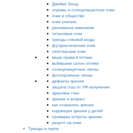
Джеймс Бонд
оправы и солнцезащитные очки
очки и общество
очки унисекс
рекламные кампании
титановые очки
тренды очковой моды
футуристические очки
хипстерские очки
ваши права в оптике
выбираем салон оптики
солнцезащитные линзы
фотохромные линзы
дефекты зрения
защита глаз от УФ-излучения
здоровье глаз
зрение и возраст
как сохранить зрение
коррекция зрения у детей
проверка остроты зрения
рецепт на очки
Тренды и герои