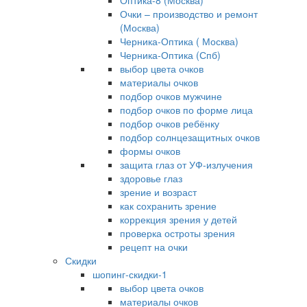
Оптика-8 (Москва)
Очки – производство и ремонт
(Москва)
Черника-Оптика ( Москва)
Черника-Оптика (Спб)
выбор цвета очков
материалы очков
подбор очков мужчине
подбор очков по форме лица
подбор очков ребёнку
подбор солнцезащитных очков
формы очков
защита глаз от УФ-излучения
здоровье глаз
зрение и возраст
как сохранить зрение
коррекция зрения у детей
проверка остроты зрения
рецепт на очки
Скидки
шопинг-скидки-1
выбор цвета очков
материалы очков