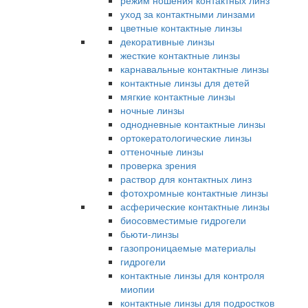
режим ношения контактных линз
уход за контактными линзами
цветные контактные линзы
декоративные линзы
жесткие контактные линзы
карнавальные контактные линзы
контактные линзы для детей
мягкие контактные линзы
ночные линзы
однодневные контактные линзы
ортокератологические линзы
оттеночные линзы
проверка зрения
раствор для контактных линз
фотохромные контактные линзы
асферические контактные линзы
биосовместимые гидрогели
бьюти-линзы
газопроницаемые материалы
гидрогели
контактные линзы для контроля
миопии
контактные линзы для подростков