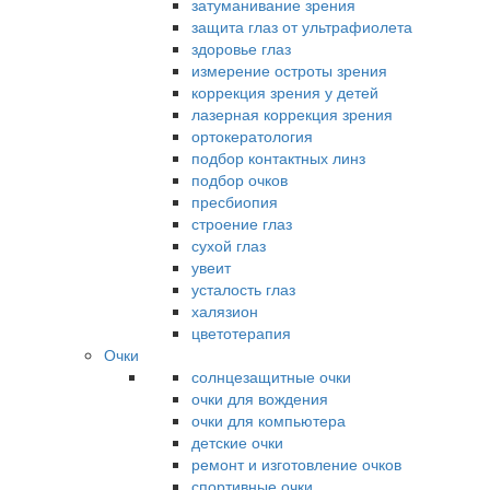
затуманивание зрения
защита глаз от ультрафиолета
здоровье глаз
измерение остроты зрения
коррекция зрения у детей
лазерная коррекция зрения
ортокератология
подбор контактных линз
подбор очков
пресбиопия
строение глаз
сухой глаз
увеит
усталость глаз
халязион
цветотерапия
Очки
солнцезащитные очки
очки для вождения
очки для компьютера
детские очки
ремонт и изготовление очков
спортивные очки