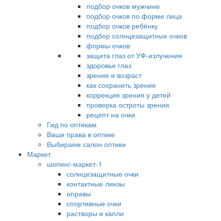
подбор очков мужчине
подбор очков по форме лица
подбор очков ребёнку
подбор солнцезащитных очков
формы очков
защита глаз от УФ-излучения
здоровье глаз
зрение и возраст
как сохранить зрение
коррекция зрения у детей
проверка остроты зрения
рецепт на очки
Гид по оптикам
Ваши права в оптике
Выбираем салон оптики
Маркет
шопинг-маркет-1
солнцезащитные очки
контактные линзы
оправы
спортивные очки
растворы и капли