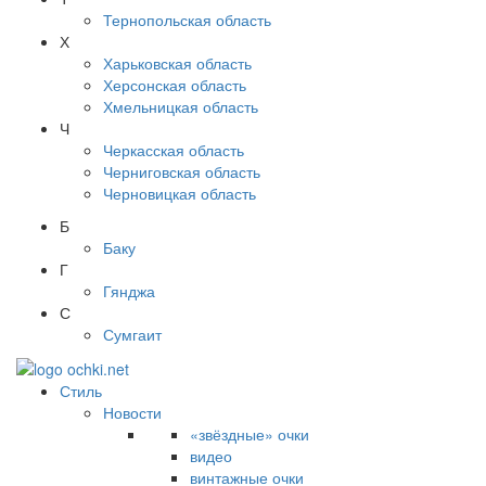
Тернопольская область
Х
Харьковская область
Херсонская область
Хмельницкая область
Ч
Черкасская область
Черниговская область
Черновицкая область
Б
Баку
Г
Гянджа
С
Сумгаит
Стиль
Новости
«звёздные» очки
видео
винтажные очки