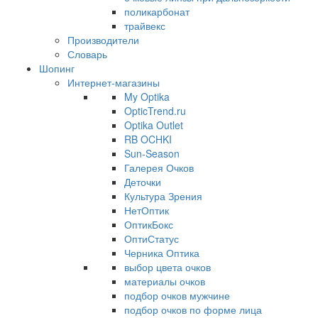
поликарбонат
трайвекс
Производители
Словарь
Шопинг
Интернет-магазины
My Optika
OpticTrend.ru
Optika Outlet
RB OCHKI
Sun-Season
Галерея Очков
Деточки
Культура Зрения
НетОптик
ОптикБокс
ОптиСтатус
Черника Оптика
выбор цвета очков
материалы очков
подбор очков мужчине
подбор очков по форме лица