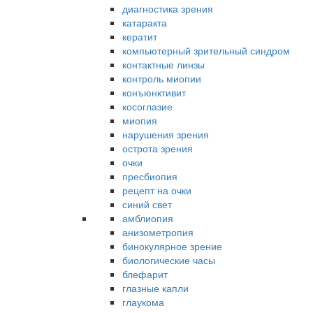
диагностика зрения
катаракта
кератит
компьютерный зрительный синдром
контактные линзы
контроль миопии
конъюнктивит
косоглазие
миопия
нарушения зрения
острота зрения
очки
пресбиопия
рецепт на очки
синий свет
амблиопия
анизометропия
бинокулярное зрение
биологические часы
блефарит
глазные капли
глаукома