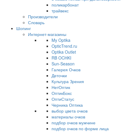
поликарбонат
трайвекс
Производители
Словарь
Шопинг
Интернет-магазины
My Optika
OpticTrend.ru
Optika Outlet
RB OCHKI
Sun-Season
Галерея Очков
Деточки
Культура Зрения
НетОптик
ОптикБокс
ОптиСтатус
Черника Оптика
выбор цвета очков
материалы очков
подбор очков мужчине
подбор очков по форме лица