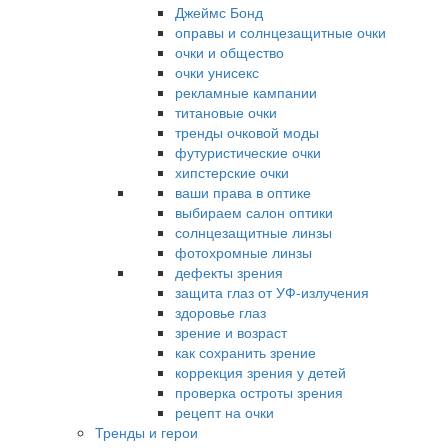
Джеймс Бонд
оправы и солнцезащитные очки
очки и общество
очки унисекс
рекламные кампании
титановые очки
тренды очковой моды
футуристические очки
хипстерские очки
ваши права в оптике
выбираем салон оптики
солнцезащитные линзы
фотохромные линзы
дефекты зрения
защита глаз от УФ-излучения
здоровье глаз
зрение и возраст
как сохранить зрение
коррекция зрения у детей
проверка остроты зрения
рецепт на очки
Тренды и герои