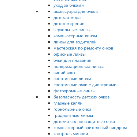
уход за очками
аксессуары для очков
детская мода
детское зрение
зеркальные линзы
компьютерные линзы
линзы для водителей
мастерская по ремонту очков
офисные линзы
очки для плавания
поляризационные линзы
синий свет
спортивные линзы
спортивные очки с диоптриями
фотохромные линзы
безопасность детских очков
глазные капли
горнолыжные очки
градиентные линзы
детские солнцезащитные очки
компьютерный зрительный синдром
контроль миопии