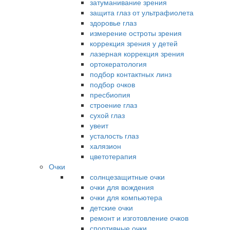
затуманивание зрения
защита глаз от ультрафиолета
здоровье глаз
измерение остроты зрения
коррекция зрения у детей
лазерная коррекция зрения
ортокератология
подбор контактных линз
подбор очков
пресбиопия
строение глаз
сухой глаз
увеит
усталость глаз
халязион
цветотерапия
Очки
солнцезащитные очки
очки для вождения
очки для компьютера
детские очки
ремонт и изготовление очков
спортивные очки