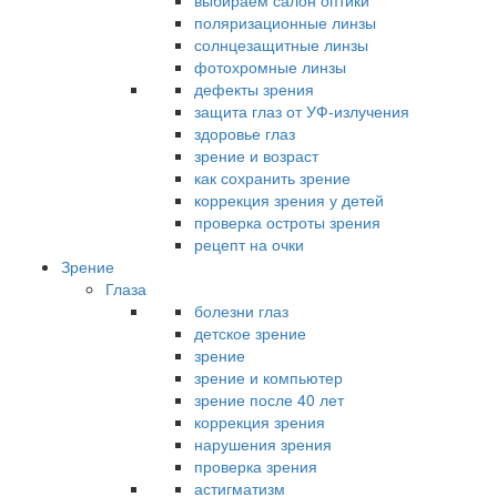
выбираем салон оптики
поляризационные линзы
солнцезащитные линзы
фотохромные линзы
дефекты зрения
защита глаз от УФ-излучения
здоровье глаз
зрение и возраст
как сохранить зрение
коррекция зрения у детей
проверка остроты зрения
рецепт на очки
Зрение
Глаза
болезни глаз
детское зрение
зрение
зрение и компьютер
зрение после 40 лет
коррекция зрения
нарушения зрения
проверка зрения
астигматизм