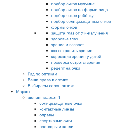
подбор очков мужчине
подбор очков по форме лица
подбор очков ребёнку
подбор солнцезащитных очков
формы очков
защита глаз от УФ-излучения
здоровье глаз
зрение и возраст
как сохранить зрение
коррекция зрения у детей
проверка остроты зрения
рецепт на очки
Гид по оптикам
Ваши права в оптике
Выбираем салон оптики
Маркет
шопинг-маркет-1
солнцезащитные очки
контактные линзы
оправы
спортивные очки
растворы и капли