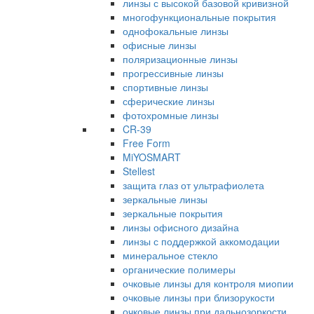
линзы с высокой базовой кривизной
многофункциональные покрытия
однофокальные линзы
офисные линзы
поляризационные линзы
прогрессивные линзы
спортивные линзы
сферические линзы
фотохромные линзы
CR-39
Free Form
MiYOSMART
Stellest
защита глаз от ультрафиолета
зеркальные линзы
зеркальные покрытия
линзы офисного дизайна
линзы с поддержкой аккомодации
минеральное стекло
органические полимеры
очковые линзы для контроля миопии
очковые линзы при близорукости
очковые линзы при дальнозоркости