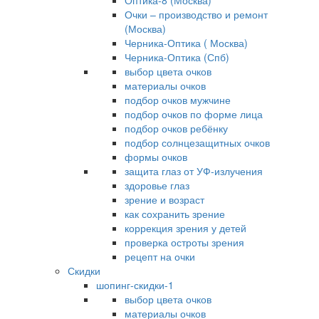
Оптика-8 (Москва)
Очки – производство и ремонт
(Москва)
Черника-Оптика ( Москва)
Черника-Оптика (Спб)
выбор цвета очков
материалы очков
подбор очков мужчине
подбор очков по форме лица
подбор очков ребёнку
подбор солнцезащитных очков
формы очков
защита глаз от УФ-излучения
здоровье глаз
зрение и возраст
как сохранить зрение
коррекция зрения у детей
проверка остроты зрения
рецепт на очки
Скидки
шопинг-скидки-1
выбор цвета очков
материалы очков