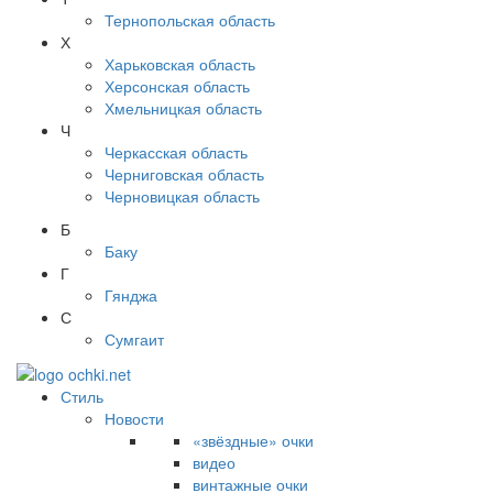
Тернопольская область
Х
Харьковская область
Херсонская область
Хмельницкая область
Ч
Черкасская область
Черниговская область
Черновицкая область
Б
Баку
Г
Гянджа
С
Сумгаит
Стиль
Новости
«звёздные» очки
видео
винтажные очки