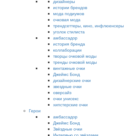
дизайнеры
истории брендов
мода подиумов
очковая мода
трендсеттеры, кино, инфлюенсеры
уголок стилиста
амбассадор
история бренда
коллаборации
творцы очковой моды
тренды очковой моды
винтажные очки
Джеймс Бонд
дизайнерские очки
звездные очки
оверсайз
очки унисекс
хипстерские очки
Герои
амбассадор
Джеймс Бонд
Звёздные очки
Интервью со звёздами