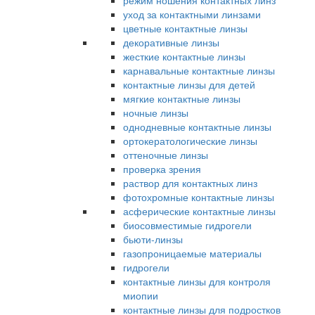
режим ношения контактных линз
уход за контактными линзами
цветные контактные линзы
декоративные линзы
жесткие контактные линзы
карнавальные контактные линзы
контактные линзы для детей
мягкие контактные линзы
ночные линзы
однодневные контактные линзы
ортокератологические линзы
оттеночные линзы
проверка зрения
раствор для контактных линз
фотохромные контактные линзы
асферические контактные линзы
биосовместимые гидрогели
бьюти-линзы
газопроницаемые материалы
гидрогели
контактные линзы для контроля
миопии
контактные линзы для подростков