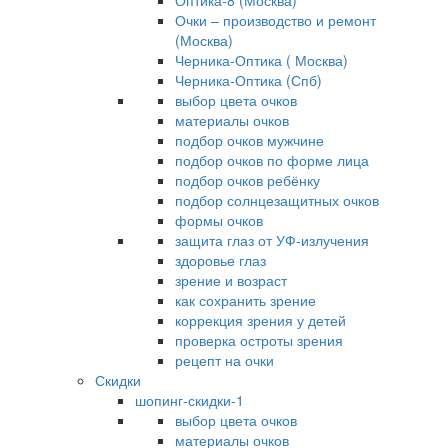
Оптика-8 (Москва)
Очки – производство и ремонт
(Москва)
Черника-Оптика ( Москва)
Черника-Оптика (Спб)
выбор цвета очков
материалы очков
подбор очков мужчине
подбор очков по форме лица
подбор очков ребёнку
подбор солнцезащитных очков
формы очков
защита глаз от УФ-излучения
здоровье глаз
зрение и возраст
как сохранить зрение
коррекция зрения у детей
проверка остроты зрения
рецепт на очки
Скидки
шопинг-скидки-1
выбор цвета очков
материалы очков