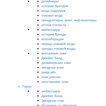
дизайнеры
истории брендов
мода подиумов
очковая мода
трендсеттеры, кино, инфлюенсеры
уголок стилиста
амбассадор
история бренда
коллаборации
творцы очковой моды
тренды очковой моды
винтажные очки
Джеймс Бонд
дизайнерские очки
звездные очки
оверсайз
очки унисекс
хипстерские очки
Герои
амбассадор
Джеймс Бонд
Звёздные очки
Интервью со звёздами