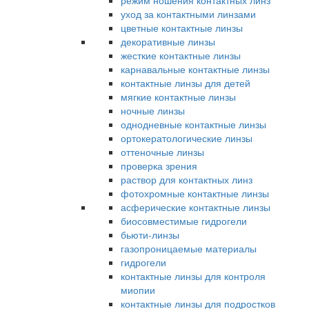
режим ношения контактных линз
уход за контактными линзами
цветные контактные линзы
декоративные линзы
жесткие контактные линзы
карнавальные контактные линзы
контактные линзы для детей
мягкие контактные линзы
ночные линзы
однодневные контактные линзы
ортокератологические линзы
оттеночные линзы
проверка зрения
раствор для контактных линз
фотохромные контактные линзы
асферические контактные линзы
биосовместимые гидрогели
бьюти-линзы
газопроницаемые материалы
гидрогели
контактные линзы для контроля
миопии
контактные линзы для подростков