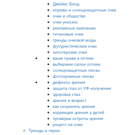
Джеймс Бонд
оправы и солнцезащитные очки
очки и общество
очки унисекс
рекламные кампании
титановые очки
тренды очковой моды
футуристические очки
хипстерские очки
ваши права в оптике
выбираем салон оптики
солнцезащитные линзы
фотохромные линзы
дефекты зрения
защита глаз от УФ-излучения
здоровье глаз
зрение и возраст
как сохранить зрение
коррекция зрения у детей
проверка остроты зрения
рецепт на очки
Тренды и герои