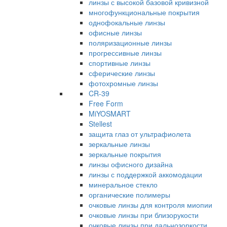
линзы с высокой базовой кривизной
многофункциональные покрытия
однофокальные линзы
офисные линзы
поляризационные линзы
прогрессивные линзы
спортивные линзы
сферические линзы
фотохромные линзы
CR-39
Free Form
MiYOSMART
Stellest
защита глаз от ультрафиолета
зеркальные линзы
зеркальные покрытия
линзы офисного дизайна
линзы с поддержкой аккомодации
минеральное стекло
органические полимеры
очковые линзы для контроля миопии
очковые линзы при близорукости
очковые линзы при дальнозоркости