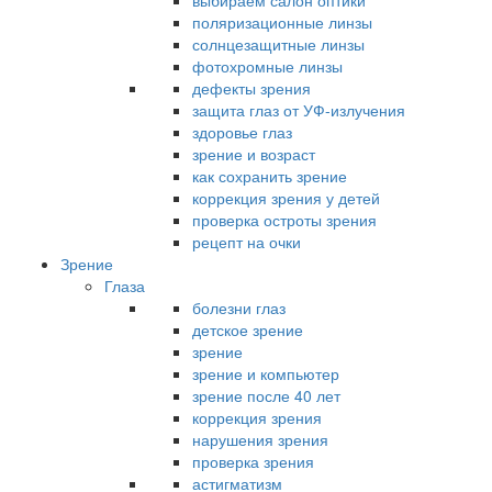
выбираем салон оптики
поляризационные линзы
солнцезащитные линзы
фотохромные линзы
дефекты зрения
защита глаз от УФ-излучения
здоровье глаз
зрение и возраст
как сохранить зрение
коррекция зрения у детей
проверка остроты зрения
рецепт на очки
Зрение
Глаза
болезни глаз
детское зрение
зрение
зрение и компьютер
зрение после 40 лет
коррекция зрения
нарушения зрения
проверка зрения
астигматизм