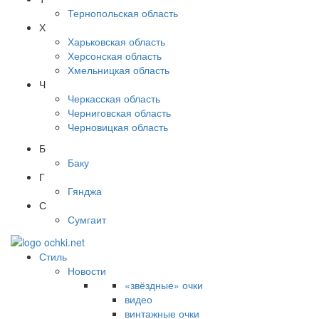
Тернопольская область
Х
Харьковская область
Херсонская область
Хмельницкая область
Ч
Черкасская область
Черниговская область
Черновицкая область
Б
Баку
Г
Гянджа
С
Сумгаит
Стиль
Новости
«звёздные» очки
видео
винтажные очки