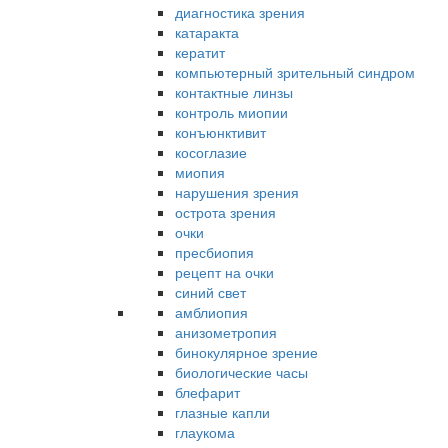
диагностика зрения
катаракта
кератит
компьютерный зрительный синдром
контактные линзы
контроль миопии
конъюнктивит
косоглазие
миопия
нарушения зрения
острота зрения
очки
пресбиопия
рецепт на очки
синий свет
амблиопия
анизометропия
бинокулярное зрение
биологические часы
блефарит
глазные капли
глаукома