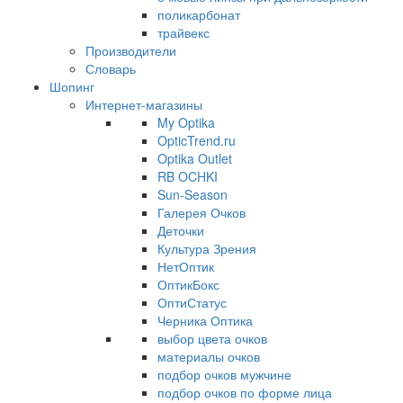
поликарбонат
трайвекс
Производители
Словарь
Шопинг
Интернет-магазины
My Optika
OpticTrend.ru
Optika Outlet
RB OCHKI
Sun-Season
Галерея Очков
Деточки
Культура Зрения
НетОптик
ОптикБокс
ОптиСтатус
Черника Оптика
выбор цвета очков
материалы очков
подбор очков мужчине
подбор очков по форме лица