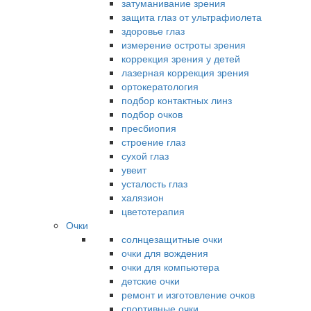
затуманивание зрения
защита глаз от ультрафиолета
здоровье глаз
измерение остроты зрения
коррекция зрения у детей
лазерная коррекция зрения
ортокератология
подбор контактных линз
подбор очков
пресбиопия
строение глаз
сухой глаз
увеит
усталость глаз
халязион
цветотерапия
Очки
солнцезащитные очки
очки для вождения
очки для компьютера
детские очки
ремонт и изготовление очков
спортивные очки