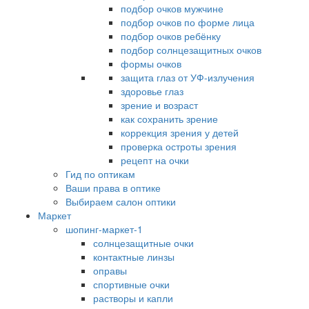
подбор очков мужчине
подбор очков по форме лица
подбор очков ребёнку
подбор солнцезащитных очков
формы очков
защита глаз от УФ-излучения
здоровье глаз
зрение и возраст
как сохранить зрение
коррекция зрения у детей
проверка остроты зрения
рецепт на очки
Гид по оптикам
Ваши права в оптике
Выбираем салон оптики
Маркет
шопинг-маркет-1
солнцезащитные очки
контактные линзы
оправы
спортивные очки
растворы и капли