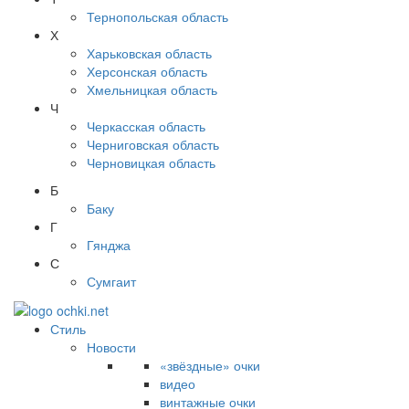
Тернопольская область
Х
Харьковская область
Херсонская область
Хмельницкая область
Ч
Черкасская область
Черниговская область
Черновицкая область
Б
Баку
Г
Гянджа
С
Сумгаит
Стиль
Новости
«звёздные» очки
видео
винтажные очки