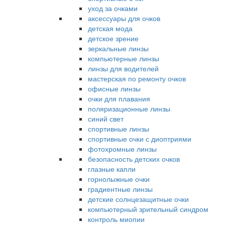
уход за очками
аксессуары для очков
детская мода
детское зрение
зеркальные линзы
компьютерные линзы
линзы для водителей
мастерская по ремонту очков
офисные линзы
очки для плавания
поляризационные линзы
синий свет
спортивные линзы
спортивные очки с диоптриями
фотохромные линзы
безопасность детских очков
глазные капли
горнолыжные очки
градиентные линзы
детские солнцезащитные очки
компьютерный зрительный синдром
контроль миопии