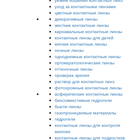
режим ношения контактных линз
уход за контактными линзами
цветные контактные линзы
декоративные линзы
жесткие контактные линзы
карнавальные контактные линзы
контактные линзы для детей
мягкие контактные линзы
ночные линзы
однодневные контактные линзы
ортокератологические линзы
оттеночные линзы
проверка зрения
раствор для контактных линз
фотохромные контактные линзы
асферические контактные линзы
биосовместимые гидрогели
бьюти-линзы
газопроницаемые материалы
гидрогели
контактные линзы для контроля
миопии
контактные линзы для подростков