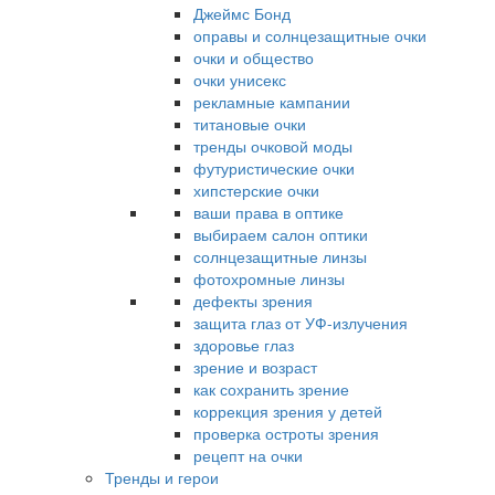
Джеймс Бонд
оправы и солнцезащитные очки
очки и общество
очки унисекс
рекламные кампании
титановые очки
тренды очковой моды
футуристические очки
хипстерские очки
ваши права в оптике
выбираем салон оптики
солнцезащитные линзы
фотохромные линзы
дефекты зрения
защита глаз от УФ-излучения
здоровье глаз
зрение и возраст
как сохранить зрение
коррекция зрения у детей
проверка остроты зрения
рецепт на очки
Тренды и герои