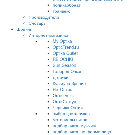
поликарбонат
трайвекс
Производители
Словарь
Шопинг
Интернет-магазины
My Optika
OpticTrend.ru
Optika Outlet
RB OCHKI
Sun-Season
Галерея Очков
Деточки
Культура Зрения
НетОптик
ОптикБокс
ОптиСтатус
Черника Оптика
выбор цвета очков
материалы очков
подбор очков мужчине
подбор очков по форме лица