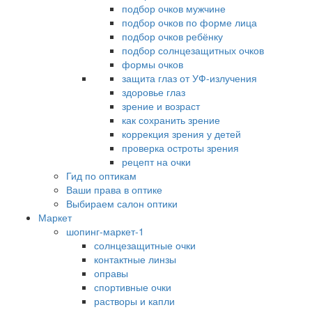
подбор очков мужчине
подбор очков по форме лица
подбор очков ребёнку
подбор солнцезащитных очков
формы очков
защита глаз от УФ-излучения
здоровье глаз
зрение и возраст
как сохранить зрение
коррекция зрения у детей
проверка остроты зрения
рецепт на очки
Гид по оптикам
Ваши права в оптике
Выбираем салон оптики
Маркет
шопинг-маркет-1
солнцезащитные очки
контактные линзы
оправы
спортивные очки
растворы и капли