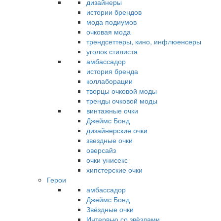
дизайнеры
истории брендов
мода подиумов
очковая мода
трендсеттеры, кино, инфлюенсеры
уголок стилиста
амбассадор
история бренда
коллаборации
творцы очковой моды
тренды очковой моды
винтажные очки
Джеймс Бонд
дизайнерские очки
звездные очки
оверсайз
очки унисекс
хипстерские очки
Герои
амбассадор
Джеймс Бонд
Звёздные очки
Интервью со звёздами