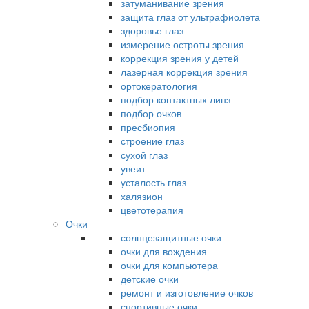
затуманивание зрения
защита глаз от ультрафиолета
здоровье глаз
измерение остроты зрения
коррекция зрения у детей
лазерная коррекция зрения
ортокератология
подбор контактных линз
подбор очков
пресбиопия
строение глаз
сухой глаз
увеит
усталость глаз
халязион
цветотерапия
Очки
солнцезащитные очки
очки для вождения
очки для компьютера
детские очки
ремонт и изготовление очков
спортивные очки