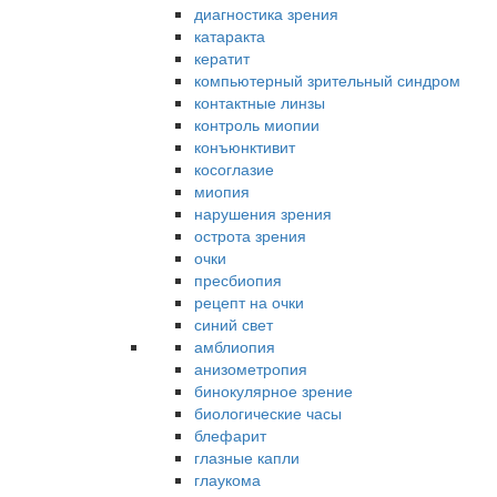
диагностика зрения
катаракта
кератит
компьютерный зрительный синдром
контактные линзы
контроль миопии
конъюнктивит
косоглазие
миопия
нарушения зрения
острота зрения
очки
пресбиопия
рецепт на очки
синий свет
амблиопия
анизометропия
бинокулярное зрение
биологические часы
блефарит
глазные капли
глаукома