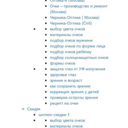
Оптика-8 (Москва)
Очки – производство и ремонт
(Москва)
Черника-Оптика ( Москва)
Черника-Оптика (Спб)
выбор цвета очков
материалы очков
подбор очков мужчине
подбор очков по форме лица
подбор очков ребёнку
подбор солнцезащитных очков
формы очков
защита глаз от УФ-излучения
здоровье глаз
зрение и возраст
как сохранить зрение
коррекция зрения у детей
проверка остроты зрения
рецепт на очки
Скидки
шопинг-скидки-1
выбор цвета очков
материалы очков