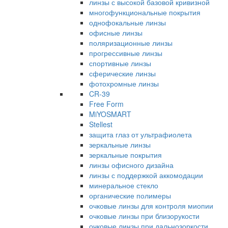
линзы с высокой базовой кривизной
многофункциональные покрытия
однофокальные линзы
офисные линзы
поляризационные линзы
прогрессивные линзы
спортивные линзы
сферические линзы
фотохромные линзы
CR-39
Free Form
MiYOSMART
Stellest
защита глаз от ультрафиолета
зеркальные линзы
зеркальные покрытия
линзы офисного дизайна
линзы с поддержкой аккомодации
минеральное стекло
органические полимеры
очковые линзы для контроля миопии
очковые линзы при близорукости
очковые линзы при дальнозоркости