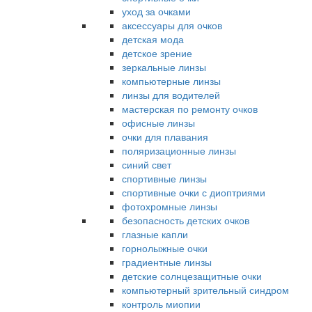
уход за очками
аксессуары для очков
детская мода
детское зрение
зеркальные линзы
компьютерные линзы
линзы для водителей
мастерская по ремонту очков
офисные линзы
очки для плавания
поляризационные линзы
синий свет
спортивные линзы
спортивные очки с диоптриями
фотохромные линзы
безопасность детских очков
глазные капли
горнолыжные очки
градиентные линзы
детские солнцезащитные очки
компьютерный зрительный синдром
контроль миопии