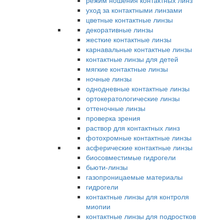
режим ношения контактных линз
уход за контактными линзами
цветные контактные линзы
декоративные линзы
жесткие контактные линзы
карнавальные контактные линзы
контактные линзы для детей
мягкие контактные линзы
ночные линзы
однодневные контактные линзы
ортокератологические линзы
оттеночные линзы
проверка зрения
раствор для контактных линз
фотохромные контактные линзы
асферические контактные линзы
биосовместимые гидрогели
бьюти-линзы
газопроницаемые материалы
гидрогели
контактные линзы для контроля
миопии
контактные линзы для подростков