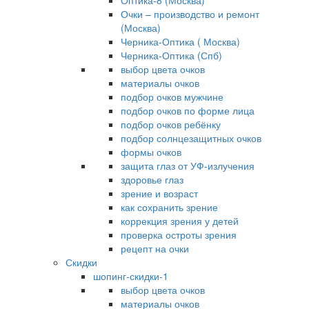
Оптика-8 (Москва)
Очки – производство и ремонт
(Москва)
Черника-Оптика ( Москва)
Черника-Оптика (Спб)
выбор цвета очков
материалы очков
подбор очков мужчине
подбор очков по форме лица
подбор очков ребёнку
подбор солнцезащитных очков
формы очков
защита глаз от УФ-излучения
здоровье глаз
зрение и возраст
как сохранить зрение
коррекция зрения у детей
проверка остроты зрения
рецепт на очки
Скидки
шопинг-скидки-1
выбор цвета очков
материалы очков