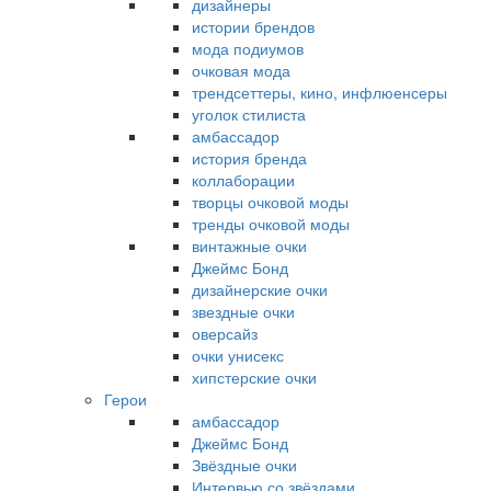
дизайнеры
истории брендов
мода подиумов
очковая мода
трендсеттеры, кино, инфлюенсеры
уголок стилиста
амбассадор
история бренда
коллаборации
творцы очковой моды
тренды очковой моды
винтажные очки
Джеймс Бонд
дизайнерские очки
звездные очки
оверсайз
очки унисекс
хипстерские очки
Герои
амбассадор
Джеймс Бонд
Звёздные очки
Интервью со звёздами