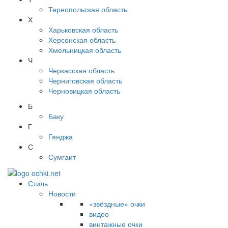
Тернопольская область
Х
Харьковская область
Херсонская область
Хмельницкая область
Ч
Черкасская область
Черниговская область
Черновицкая область
Б
Баку
Г
Гянджа
С
Сумгаит
Стиль
Новости
«звёздные» очки
видео
винтажные очки