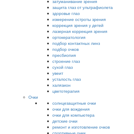
затуманивание зрения
защита глаз от ультрафиолета
здоровье глаз
измерение остроты зрения
коррекция зрения у детей
лазерная коррекция зрения
ортокератология
подбор контактных линз
подбор очков
пресбиопия
строение глаз
сухой глаз
увеит
усталость глаз
халязион
цветотерапия
Очки
солнцезащитные очки
очки для вождения
очки для компьютера
детские очки
ремонт и изготовление очков
спортивные очки