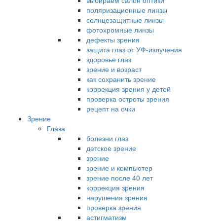
выбираем салон оптики
поляризационные линзы
солнцезащитные линзы
фотохромные линзы
дефекты зрения
защита глаз от УФ-излучения
здоровье глаз
зрение и возраст
как сохранить зрение
коррекция зрения у детей
проверка остроты зрения
рецепт на очки
Зрение
Глаза
болезни глаз
детское зрение
зрение
зрение и компьютер
зрение после 40 лет
коррекция зрения
нарушения зрения
проверка зрения
астигматизм