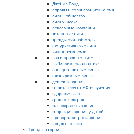
Джеймс Бонд
оправы и солнцезащитные очки
очки и общество
очки унисекс
рекламные кампании
титановые очки
тренды очковой моды
футуристические очки
хипстерские очки
ваши права в оптике
выбираем салон оптики
солнцезащитные линзы
фотохромные линзы
дефекты зрения
защита глаз от УФ-излучения
здоровье глаз
зрение и возраст
как сохранить зрение
коррекция зрения у детей
проверка остроты зрения
рецепт на очки
Тренды и герои