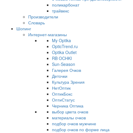
поликарбонат
трайвекс
Производители
Словарь
Шопинг
Интернет-магазины
My Optika
OpticTrend.ru
Optika Outlet
RB OCHKI
Sun-Season
Галерея Очков
Деточки
Культура Зрения
НетОптик
ОптикБокс
ОптиСтатус
Черника Оптика
выбор цвета очков
материалы очков
подбор очков мужчине
подбор очков по форме лица