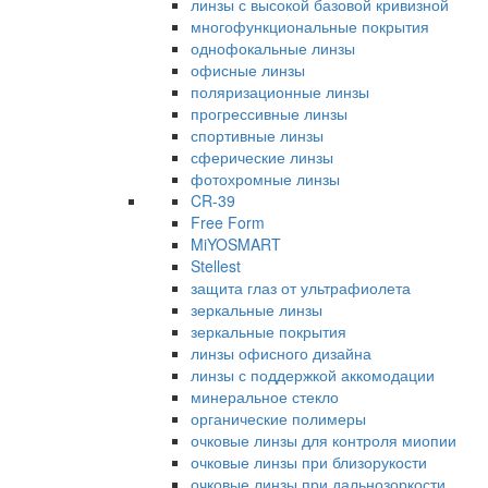
линзы с высокой базовой кривизной
многофункциональные покрытия
однофокальные линзы
офисные линзы
поляризационные линзы
прогрессивные линзы
спортивные линзы
сферические линзы
фотохромные линзы
CR-39
Free Form
MiYOSMART
Stellest
защита глаз от ультрафиолета
зеркальные линзы
зеркальные покрытия
линзы офисного дизайна
линзы с поддержкой аккомодации
минеральное стекло
органические полимеры
очковые линзы для контроля миопии
очковые линзы при близорукости
очковые линзы при дальнозоркости