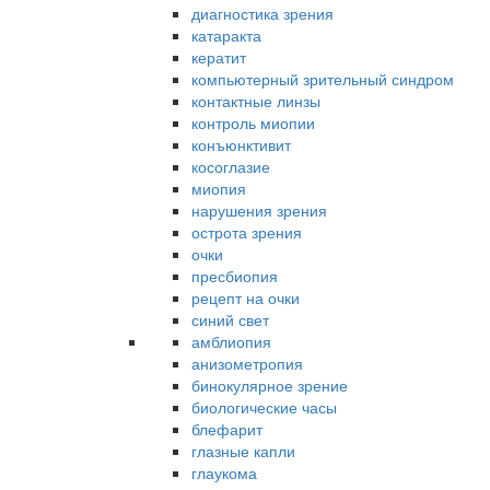
диагностика зрения
катаракта
кератит
компьютерный зрительный синдром
контактные линзы
контроль миопии
конъюнктивит
косоглазие
миопия
нарушения зрения
острота зрения
очки
пресбиопия
рецепт на очки
синий свет
амблиопия
анизометропия
бинокулярное зрение
биологические часы
блефарит
глазные капли
глаукома