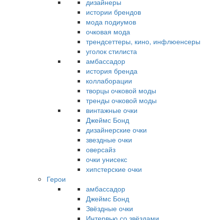
дизайнеры
истории брендов
мода подиумов
очковая мода
трендсеттеры, кино, инфлюенсеры
уголок стилиста
амбассадор
история бренда
коллаборации
творцы очковой моды
тренды очковой моды
винтажные очки
Джеймс Бонд
дизайнерские очки
звездные очки
оверсайз
очки унисекс
хипстерские очки
Герои
амбассадор
Джеймс Бонд
Звёздные очки
Интервью со звёздами