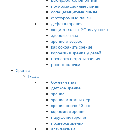
выбираем салон оптики
поляризационные линзы
солнцезащитные линзы
фотохромные линзы
дефекты зрения
защита глаз от УФ-излучения
здоровье глаз
зрение и возраст
как сохранить зрение
коррекция зрения у детей
проверка остроты зрения
рецепт на очки
Зрение
Глаза
болезни глаз
детское зрение
зрение
зрение и компьютер
зрение после 40 лет
коррекция зрения
нарушения зрения
проверка зрения
астигматизм