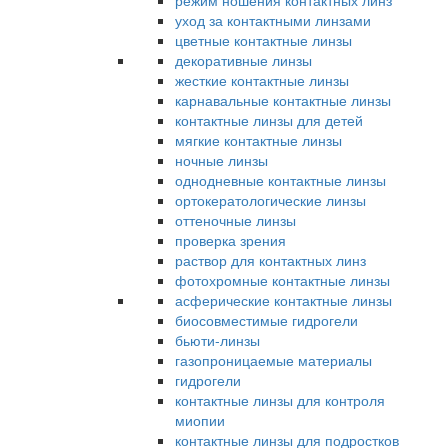
режим ношения контактных линз
уход за контактными линзами
цветные контактные линзы
декоративные линзы
жесткие контактные линзы
карнавальные контактные линзы
контактные линзы для детей
мягкие контактные линзы
ночные линзы
однодневные контактные линзы
ортокератологические линзы
оттеночные линзы
проверка зрения
раствор для контактных линз
фотохромные контактные линзы
асферические контактные линзы
биосовместимые гидрогели
бьюти-линзы
газопроницаемые материалы
гидрогели
контактные линзы для контроля
миопии
контактные линзы для подростков