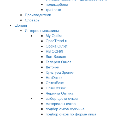
поликарбонат
трайвекс
Производители
Словарь
Шопинг
Интернет-магазины
My Optika
OpticTrend.ru
Optika Outlet
RB OCHKI
Sun-Season
Галерея Очков
Деточки
Культура Зрения
НетОптик
ОптикБокс
ОптиСтатус
Черника Оптика
выбор цвета очков
материалы очков
подбор очков мужчине
подбор очков по форме лица