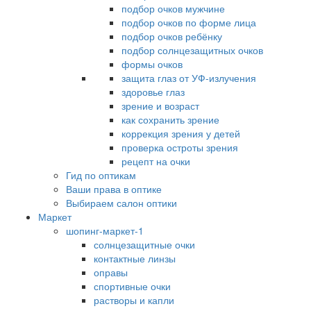
подбор очков мужчине
подбор очков по форме лица
подбор очков ребёнку
подбор солнцезащитных очков
формы очков
защита глаз от УФ-излучения
здоровье глаз
зрение и возраст
как сохранить зрение
коррекция зрения у детей
проверка остроты зрения
рецепт на очки
Гид по оптикам
Ваши права в оптике
Выбираем салон оптики
Маркет
шопинг-маркет-1
солнцезащитные очки
контактные линзы
оправы
спортивные очки
растворы и капли