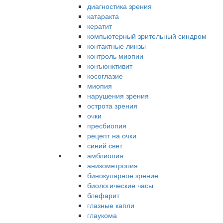
диагностика зрения
катаракта
кератит
компьютерный зрительный синдром
контактные линзы
контроль миопии
конъюнктивит
косоглазие
миопия
нарушения зрения
острота зрения
очки
пресбиопия
рецепт на очки
синий свет
амблиопия
анизометропия
бинокулярное зрение
биологические часы
блефарит
глазные капли
глаукома