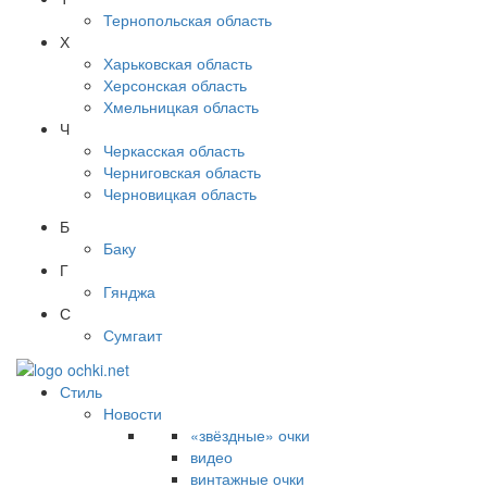
Тернопольская область
Х
Харьковская область
Херсонская область
Хмельницкая область
Ч
Черкасская область
Черниговская область
Черновицкая область
Б
Баку
Г
Гянджа
С
Сумгаит
Стиль
Новости
«звёздные» очки
видео
винтажные очки