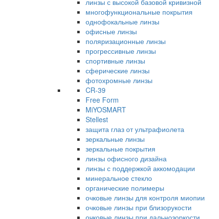
линзы с высокой базовой кривизной
многофункциональные покрытия
однофокальные линзы
офисные линзы
поляризационные линзы
прогрессивные линзы
спортивные линзы
сферические линзы
фотохромные линзы
CR-39
Free Form
MiYOSMART
Stellest
защита глаз от ультрафиолета
зеркальные линзы
зеркальные покрытия
линзы офисного дизайна
линзы с поддержкой аккомодации
минеральное стекло
органические полимеры
очковые линзы для контроля миопии
очковые линзы при близорукости
очковые линзы при дальнозоркости