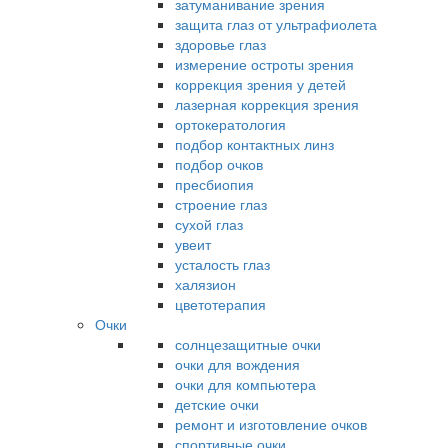
затуманивание зрения
защита глаз от ультрафиолета
здоровье глаз
измерение остроты зрения
коррекция зрения у детей
лазерная коррекция зрения
ортокератология
подбор контактных линз
подбор очков
пресбиопия
строение глаз
сухой глаз
увеит
усталость глаз
халязион
цветотерапия
Очки
солнцезащитные очки
очки для вождения
очки для компьютера
детские очки
ремонт и изготовление очков
спортивные очки