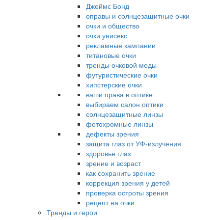
Джеймс Бонд
оправы и солнцезащитные очки
очки и общество
очки унисекс
рекламные кампании
титановые очки
тренды очковой моды
футуристические очки
хипстерские очки
ваши права в оптике
выбираем салон оптики
солнцезащитные линзы
фотохромные линзы
дефекты зрения
защита глаз от УФ-излучения
здоровье глаз
зрение и возраст
как сохранить зрение
коррекция зрения у детей
проверка остроты зрения
рецепт на очки
Тренды и герои