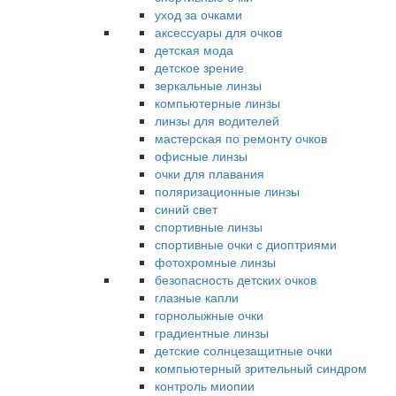
уход за очками
аксессуары для очков
детская мода
детское зрение
зеркальные линзы
компьютерные линзы
линзы для водителей
мастерская по ремонту очков
офисные линзы
очки для плавания
поляризационные линзы
синий свет
спортивные линзы
спортивные очки с диоптриями
фотохромные линзы
безопасность детских очков
глазные капли
горнолыжные очки
градиентные линзы
детские солнцезащитные очки
компьютерный зрительный синдром
контроль миопии