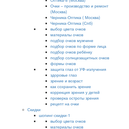
Оптика-8 (Москва)
Очки – производство и ремонт
(Москва)
Черника-Оптика ( Москва)
Черника-Оптика (Спб)
выбор цвета очков
материалы очков
подбор очков мужчине
подбор очков по форме лица
подбор очков ребёнку
подбор солнцезащитных очков
формы очков
защита глаз от УФ-излучения
здоровье глаз
зрение и возраст
как сохранить зрение
коррекция зрения у детей
проверка остроты зрения
рецепт на очки
Скидки
шопинг-скидки-1
выбор цвета очков
материалы очков