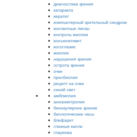
диагностика зрения
катаракта
кератит
компьютерный зрительный синдром
контактные линзы
контроль миопии
конъюнктивит
косоглазие
миопия
нарушения зрения
острота зрения
очки
пресбиопия
рецепт на очки
синий свет
амблиопия
анизометропия
бинокулярное зрение
биологические часы
блефарит
глазные капли
глаукома