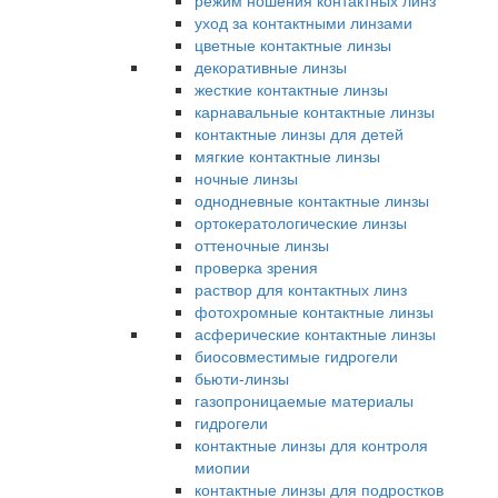
режим ношения контактных линз
уход за контактными линзами
цветные контактные линзы
декоративные линзы
жесткие контактные линзы
карнавальные контактные линзы
контактные линзы для детей
мягкие контактные линзы
ночные линзы
однодневные контактные линзы
ортокератологические линзы
оттеночные линзы
проверка зрения
раствор для контактных линз
фотохромные контактные линзы
асферические контактные линзы
биосовместимые гидрогели
бьюти-линзы
газопроницаемые материалы
гидрогели
контактные линзы для контроля
миопии
контактные линзы для подростков