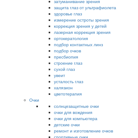
затуманивание зрения
защита глаз от ультрафиолета
здоровье глаз
измерение остроты зрения
коррекция зрения у детей
лазерная коррекция зрения
ортокератология
подбор контактных линз
подбор очков
пресбиопия
строение глаз
сухой глаз
увеит
усталость глаз
халязион
цветотерапия
Очки
солнцезащитные очки
очки для вождения
очки для компьютера
детские очки
ремонт и изготовление очков
спортивные очки