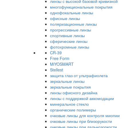
линзы с высокой базовой кривизной
многофункциональные покрытия
однофокальные линзы
офисные линзы
поляризационные линзы
прогрессивные линзы
спортивные линзы
сферические линзы
фотохромные линзы
CR-39
Free Form
MiYOSMART
Stellest
защита глаз от ультрафиолета
зеркальные линзы
зеркальные покрытия
линзы офисного дизайна
линзы с поддержкой аккомодации
минеральное стекло
органические полимеры
очковые линзы для контроля миопии
очковые линзы при близорукости
очковые линзы при дальнозоркости