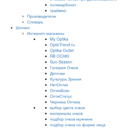
поликарбонат
трайвекс
Производители
Словарь
Шопинг
Интернет-магазины
My Optika
OpticTrend.ru
Optika Outlet
RB OCHKI
Sun-Season
Галерея Очков
Деточки
Культура Зрения
НетОптик
ОптикБокс
ОптиСтатус
Черника Оптика
выбор цвета очков
материалы очков
подбор очков мужчине
подбор очков по форме лица