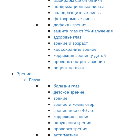
выбираем салон оптики
поляризационные линзы
солнцезащитные линзы
фотохромные линзы
дефекты зрения
защита глаз от УФ-излучения
здоровье глаз
зрение и возраст
как сохранить зрение
коррекция зрения у детей
проверка остроты зрения
рецепт на очки
Зрение
Глаза
болезни глаз
детское зрение
зрение
зрение и компьютер
зрение после 40 лет
коррекция зрения
нарушения зрения
проверка зрения
астигматизм