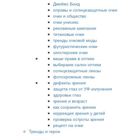
Джеймс Бонд
оправы и солнцезащитные очки
очки и общество
очки унисекс
рекламные кампании
титановые очки
тренды очковой моды
футуристические очки
хипстерские очки
ваши права в оптике
выбираем салон оптики
солнцезащитные линзы
фотохромные линзы
дефекты зрения
защита глаз от УФ-излучения
здоровье глаз
зрение и возраст
как сохранить зрение
коррекция зрения у детей
проверка остроты зрения
рецепт на очки
Тренды и герои