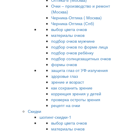
Оптика-8 (Москва)
Очки – производство и ремонт
(Москва)
Черника-Оптика ( Москва)
Черника-Оптика (Спб)
выбор цвета очков
материалы очков
подбор очков мужчине
подбор очков по форме лица
подбор очков ребёнку
подбор солнцезащитных очков
формы очков
защита глаз от УФ-излучения
здоровье глаз
зрение и возраст
как сохранить зрение
коррекция зрения у детей
проверка остроты зрения
рецепт на очки
Скидки
шопинг-скидки-1
выбор цвета очков
материалы очков