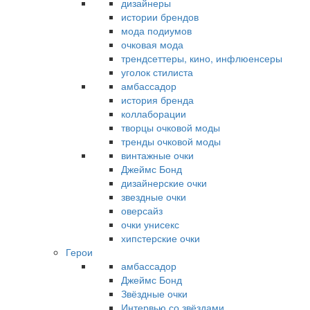
дизайнеры
истории брендов
мода подиумов
очковая мода
трендсеттеры, кино, инфлюенсеры
уголок стилиста
амбассадор
история бренда
коллаборации
творцы очковой моды
тренды очковой моды
винтажные очки
Джеймс Бонд
дизайнерские очки
звездные очки
оверсайз
очки унисекс
хипстерские очки
Герои
амбассадор
Джеймс Бонд
Звёздные очки
Интервью со звёздами