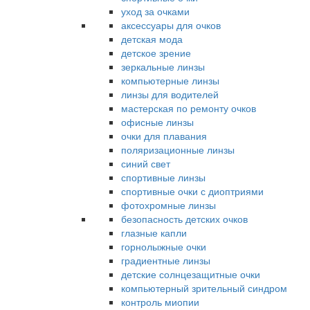
уход за очками
аксессуары для очков
детская мода
детское зрение
зеркальные линзы
компьютерные линзы
линзы для водителей
мастерская по ремонту очков
офисные линзы
очки для плавания
поляризационные линзы
синий свет
спортивные линзы
спортивные очки с диоптриями
фотохромные линзы
безопасность детских очков
глазные капли
горнолыжные очки
градиентные линзы
детские солнцезащитные очки
компьютерный зрительный синдром
контроль миопии