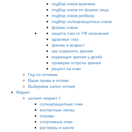
подбор очков мужчине
подбор очков по форме лица
подбор очков ребёнку
подбор солнцезащитных очков
формы очков
защита глаз от УФ-излучения
здоровье глаз
зрение и возраст
как сохранить зрение
коррекция зрения у детей
проверка остроты зрения
рецепт на очки
Гид по оптикам
Ваши права в оптике
Выбираем салон оптики
Маркет
шопинг-маркет-1
солнцезащитные очки
контактные линзы
оправы
спортивные очки
растворы и капли