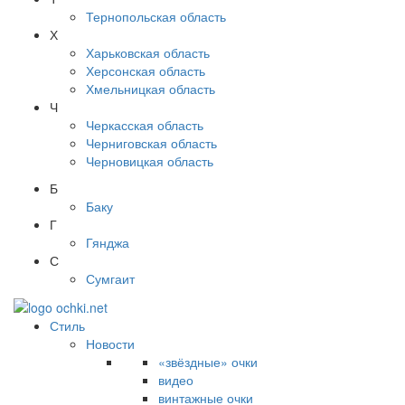
Тернопольская область
Х
Харьковская область
Херсонская область
Хмельницкая область
Ч
Черкасская область
Черниговская область
Черновицкая область
Б
Баку
Г
Гянджа
С
Сумгаит
Стиль
Новости
«звёздные» очки
видео
винтажные очки