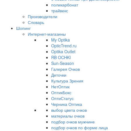
поликарбонат
трайвекс
Производители
Словарь
Шопинг
Интернет-магазины
My Optika
OpticTrend.ru
Optika Outlet
RB OCHKI
Sun-Season
Галерея Очков
Деточки
Культура Зрения
НетОптик
ОптикБокс
ОптиСтатус
Черника Оптика
выбор цвета очков
материалы очков
подбор очков мужчине
подбор очков по форме лица