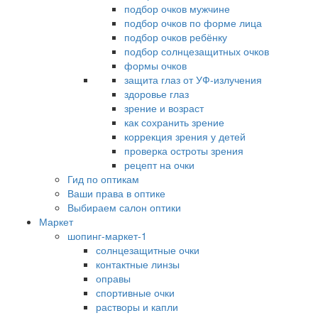
подбор очков мужчине
подбор очков по форме лица
подбор очков ребёнку
подбор солнцезащитных очков
формы очков
защита глаз от УФ-излучения
здоровье глаз
зрение и возраст
как сохранить зрение
коррекция зрения у детей
проверка остроты зрения
рецепт на очки
Гид по оптикам
Ваши права в оптике
Выбираем салон оптики
Маркет
шопинг-маркет-1
солнцезащитные очки
контактные линзы
оправы
спортивные очки
растворы и капли