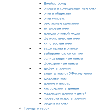
Джеймс Бонд
оправы и солнцезащитные очки
очки и общество
очки унисекс
рекламные кампании
титановые очки
тренды очковой моды
футуристические очки
хипстерские очки
ваши права в оптике
выбираем салон оптики
солнцезащитные линзы
фотохромные линзы
дефекты зрения
защита глаз от УФ-излучения
здоровье глаз
зрение и возраст
как сохранить зрение
коррекция зрения у детей
проверка остроты зрения
рецепт на очки
Тренды и герои