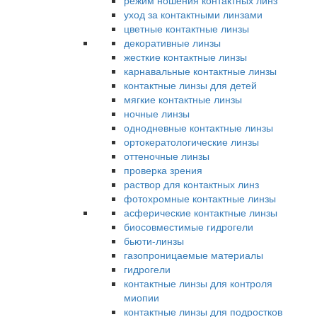
режим ношения контактных линз
уход за контактными линзами
цветные контактные линзы
декоративные линзы
жесткие контактные линзы
карнавальные контактные линзы
контактные линзы для детей
мягкие контактные линзы
ночные линзы
однодневные контактные линзы
ортокератологические линзы
оттеночные линзы
проверка зрения
раствор для контактных линз
фотохромные контактные линзы
асферические контактные линзы
биосовместимые гидрогели
бьюти-линзы
газопроницаемые материалы
гидрогели
контактные линзы для контроля
миопии
контактные линзы для подростков