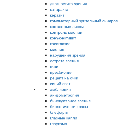
диагностика зрения
катаракта
кератит
компьютерный зрительный синдром
контактные линзы
контроль миопии
конъюнктивит
косоглазие
миопия
нарушения зрения
острота зрения
очки
пресбиопия
рецепт на очки
синий свет
амблиопия
анизометропия
бинокулярное зрение
биологические часы
блефарит
глазные капли
глаукома