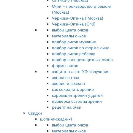
Оптика-8 (Москва)
Очки – производство и ремонт
(Москва)
Черника-Оптика ( Москва)
Черника-Оптика (Спб)
выбор цвета очков
материалы очков
подбор очков мужчине
подбор очков по форме лица
подбор очков ребёнку
подбор солнцезащитных очков
формы очков
защита глаз от УФ-излучения
здоровье глаз
зрение и возраст
как сохранить зрение
коррекция зрения у детей
проверка остроты зрения
рецепт на очки
Скидки
шопинг-скидки-1
выбор цвета очков
материалы очков