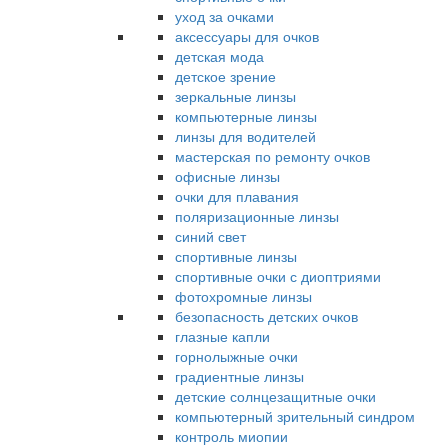
уход за очками
аксессуары для очков
детская мода
детское зрение
зеркальные линзы
компьютерные линзы
линзы для водителей
мастерская по ремонту очков
офисные линзы
очки для плавания
поляризационные линзы
синий свет
спортивные линзы
спортивные очки с диоптриями
фотохромные линзы
безопасность детских очков
глазные капли
горнолыжные очки
градиентные линзы
детские солнцезащитные очки
компьютерный зрительный синдром
контроль миопии