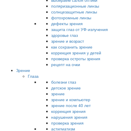
выбираем салон оптики
поляризационные линзы
солнцезащитные линзы
фотохромные линзы
дефекты зрения
защита глаз от УФ-излучения
здоровье глаз
зрение и возраст
как сохранить зрение
коррекция зрения у детей
проверка остроты зрения
рецепт на очки
Зрение
Глаза
болезни глаз
детское зрение
зрение
зрение и компьютер
зрение после 40 лет
коррекция зрения
нарушения зрения
проверка зрения
астигматизм