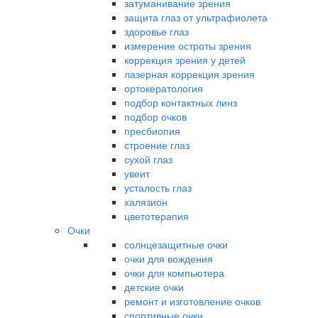
затуманивание зрения
защита глаз от ультрафиолета
здоровье глаз
измерение остроты зрения
коррекция зрения у детей
лазерная коррекция зрения
ортокератология
подбор контактных линз
подбор очков
пресбиопия
строение глаз
сухой глаз
увеит
усталость глаз
халязион
цветотерапия
Очки
солнцезащитные очки
очки для вождения
очки для компьютера
детские очки
ремонт и изготовление очков
спортивные очки