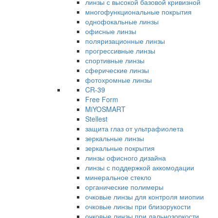
линзы с высокой базовой кривизной
многофункциональные покрытия
однофокальные линзы
офисные линзы
поляризационные линзы
прогрессивные линзы
спортивные линзы
сферические линзы
фотохромные линзы
CR-39
Free Form
MiYOSMART
Stellest
защита глаз от ультрафиолета
зеркальные линзы
зеркальные покрытия
линзы офисного дизайна
линзы с поддержкой аккомодации
минеральное стекло
органические полимеры
очковые линзы для контроля миопии
очковые линзы при близорукости
очковые линзы при дальнозоркости