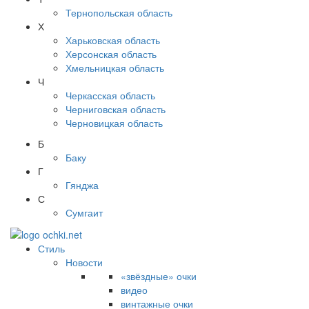
Тернопольская область
Х
Харьковская область
Херсонская область
Хмельницкая область
Ч
Черкасская область
Черниговская область
Черновицкая область
Б
Баку
Г
Гянджа
С
Сумгаит
Стиль
Новости
«звёздные» очки
видео
винтажные очки