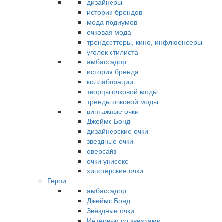
дизайнеры
истории брендов
мода подиумов
очковая мода
трендсеттеры, кино, инфлюенсеры
уголок стилиста
амбассадор
история бренда
коллаборации
творцы очковой моды
тренды очковой моды
винтажные очки
Джеймс Бонд
дизайнерские очки
звездные очки
оверсайз
очки унисекс
хипстерские очки
Герои
амбассадор
Джеймс Бонд
Звёздные очки
Интервью со звёздами