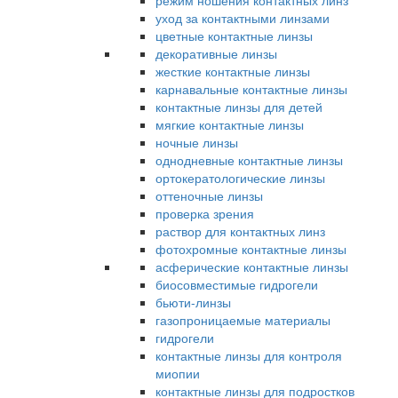
режим ношения контактных линз
уход за контактными линзами
цветные контактные линзы
декоративные линзы
жесткие контактные линзы
карнавальные контактные линзы
контактные линзы для детей
мягкие контактные линзы
ночные линзы
однодневные контактные линзы
ортокератологические линзы
оттеночные линзы
проверка зрения
раствор для контактных линз
фотохромные контактные линзы
асферические контактные линзы
биосовместимые гидрогели
бьюти-линзы
газопроницаемые материалы
гидрогели
контактные линзы для контроля
миопии
контактные линзы для подростков