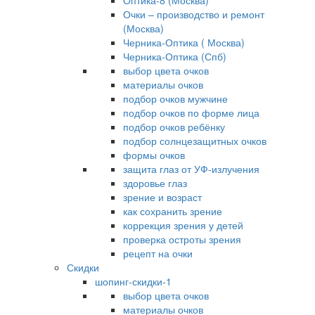
Оптика-8 (Москва)
Очки – производство и ремонт
(Москва)
Черника-Оптика ( Москва)
Черника-Оптика (Спб)
выбор цвета очков
материалы очков
подбор очков мужчине
подбор очков по форме лица
подбор очков ребёнку
подбор солнцезащитных очков
формы очков
защита глаз от УФ-излучения
здоровье глаз
зрение и возраст
как сохранить зрение
коррекция зрения у детей
проверка остроты зрения
рецепт на очки
Скидки
шопинг-скидки-1
выбор цвета очков
материалы очков