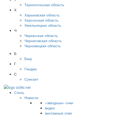
Тернопольская область
Х
Харьковская область
Херсонская область
Хмельницкая область
Ч
Черкасская область
Черниговская область
Черновицкая область
Б
Баку
Г
Гянджа
С
Сумгаит
Стиль
Новости
«звёздные» очки
видео
винтажные очки