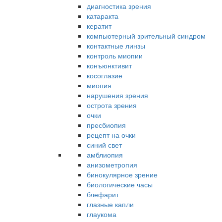
диагностика зрения
катаракта
кератит
компьютерный зрительный синдром
контактные линзы
контроль миопии
конъюнктивит
косоглазие
миопия
нарушения зрения
острота зрения
очки
пресбиопия
рецепт на очки
синий свет
амблиопия
анизометропия
бинокулярное зрение
биологические часы
блефарит
глазные капли
глаукома