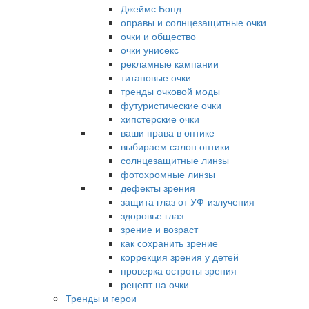
Джеймс Бонд
оправы и солнцезащитные очки
очки и общество
очки унисекс
рекламные кампании
титановые очки
тренды очковой моды
футуристические очки
хипстерские очки
ваши права в оптике
выбираем салон оптики
солнцезащитные линзы
фотохромные линзы
дефекты зрения
защита глаз от УФ-излучения
здоровье глаз
зрение и возраст
как сохранить зрение
коррекция зрения у детей
проверка остроты зрения
рецепт на очки
Тренды и герои