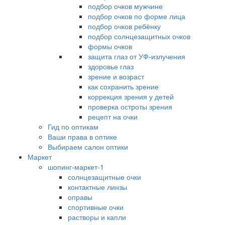
подбор очков мужчине
подбор очков по форме лица
подбор очков ребёнку
подбор солнцезащитных очков
формы очков
защита глаз от УФ-излучения
здоровье глаз
зрение и возраст
как сохранить зрение
коррекция зрения у детей
проверка остроты зрения
рецепт на очки
Гид по оптикам
Ваши права в оптике
Выбираем салон оптики
Маркет
шопинг-маркет-1
солнцезащитные очки
контактные линзы
оправы
спортивные очки
растворы и капли