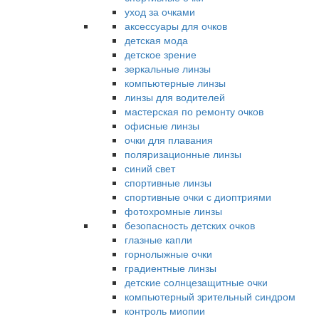
уход за очками
аксессуары для очков
детская мода
детское зрение
зеркальные линзы
компьютерные линзы
линзы для водителей
мастерская по ремонту очков
офисные линзы
очки для плавания
поляризационные линзы
синий свет
спортивные линзы
спортивные очки с диоптриями
фотохромные линзы
безопасность детских очков
глазные капли
горнолыжные очки
градиентные линзы
детские солнцезащитные очки
компьютерный зрительный синдром
контроль миопии