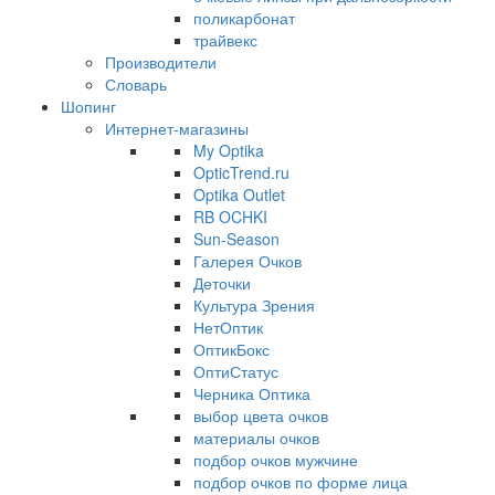
поликарбонат
трайвекс
Производители
Словарь
Шопинг
Интернет-магазины
My Optika
OpticTrend.ru
Optika Outlet
RB OCHKI
Sun-Season
Галерея Очков
Деточки
Культура Зрения
НетОптик
ОптикБокс
ОптиСтатус
Черника Оптика
выбор цвета очков
материалы очков
подбор очков мужчине
подбор очков по форме лица