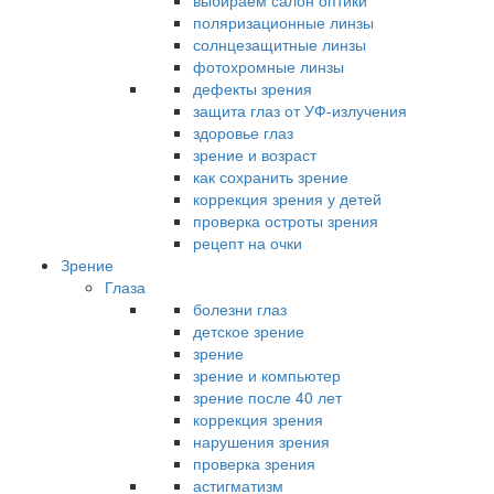
выбираем салон оптики
поляризационные линзы
солнцезащитные линзы
фотохромные линзы
дефекты зрения
защита глаз от УФ-излучения
здоровье глаз
зрение и возраст
как сохранить зрение
коррекция зрения у детей
проверка остроты зрения
рецепт на очки
Зрение
Глаза
болезни глаз
детское зрение
зрение
зрение и компьютер
зрение после 40 лет
коррекция зрения
нарушения зрения
проверка зрения
астигматизм