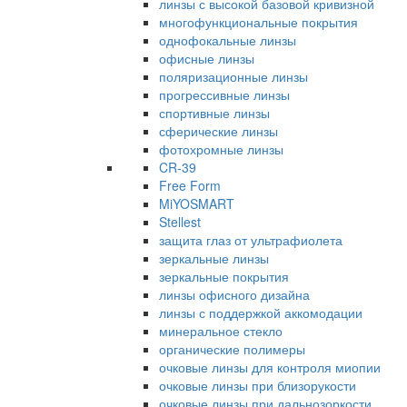
линзы с высокой базовой кривизной
многофункциональные покрытия
однофокальные линзы
офисные линзы
поляризационные линзы
прогрессивные линзы
спортивные линзы
сферические линзы
фотохромные линзы
CR-39
Free Form
MiYOSMART
Stellest
защита глаз от ультрафиолета
зеркальные линзы
зеркальные покрытия
линзы офисного дизайна
линзы с поддержкой аккомодации
минеральное стекло
органические полимеры
очковые линзы для контроля миопии
очковые линзы при близорукости
очковые линзы при дальнозоркости