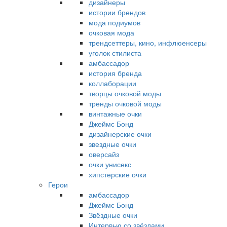
дизайнеры
истории брендов
мода подиумов
очковая мода
трендсеттеры, кино, инфлюенсеры
уголок стилиста
амбассадор
история бренда
коллаборации
творцы очковой моды
тренды очковой моды
винтажные очки
Джеймс Бонд
дизайнерские очки
звездные очки
оверсайз
очки унисекс
хипстерские очки
Герои
амбассадор
Джеймс Бонд
Звёздные очки
Интервью со звёздами