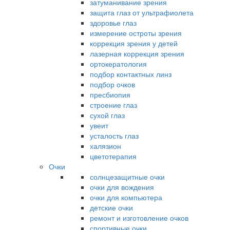
затуманивание зрения
защита глаз от ультрафиолета
здоровье глаз
измерение остроты зрения
коррекция зрения у детей
лазерная коррекция зрения
ортокератология
подбор контактных линз
подбор очков
пресбиопия
строение глаз
сухой глаз
увеит
усталость глаз
халязион
цветотерапия
Очки
солнцезащитные очки
очки для вождения
очки для компьютера
детские очки
ремонт и изготовление очков
спортивные очки