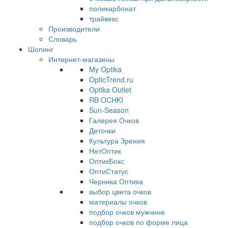
поликарбонат
трайвекс
Производители
Словарь
Шопинг
Интернет-магазины
My Optika
OpticTrend.ru
Optika Outlet
RB OCHKI
Sun-Season
Галерея Очков
Деточки
Культура Зрения
НетОптик
ОптикБокс
ОптиСтатус
Черника Оптика
выбор цвета очков
материалы очков
подбор очков мужчине
подбор очков по форме лица