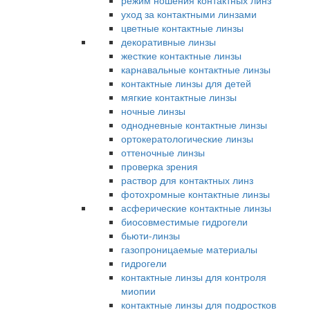
режим ношения контактных линз
уход за контактными линзами
цветные контактные линзы
декоративные линзы
жесткие контактные линзы
карнавальные контактные линзы
контактные линзы для детей
мягкие контактные линзы
ночные линзы
однодневные контактные линзы
ортокератологические линзы
оттеночные линзы
проверка зрения
раствор для контактных линз
фотохромные контактные линзы
асферические контактные линзы
биосовместимые гидрогели
бьюти-линзы
газопроницаемые материалы
гидрогели
контактные линзы для контроля
миопии
контактные линзы для подростков