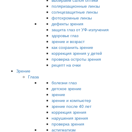
выбираем салон оптики
поляризационные линзы
солнцезащитные линзы
фотохромные линзы
дефекты зрения
защита глаз от УФ-излучения
здоровье глаз
зрение и возраст
как сохранить зрение
коррекция зрения у детей
проверка остроты зрения
рецепт на очки
Зрение
Глаза
болезни глаз
детское зрение
зрение
зрение и компьютер
зрение после 40 лет
коррекция зрения
нарушения зрения
проверка зрения
астигматизм