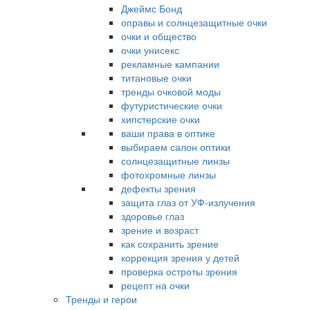
Джеймс Бонд
оправы и солнцезащитные очки
очки и общество
очки унисекс
рекламные кампании
титановые очки
тренды очковой моды
футуристические очки
хипстерские очки
ваши права в оптике
выбираем салон оптики
солнцезащитные линзы
фотохромные линзы
дефекты зрения
защита глаз от УФ-излучения
здоровье глаз
зрение и возраст
как сохранить зрение
коррекция зрения у детей
проверка остроты зрения
рецепт на очки
Тренды и герои