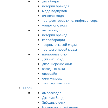
дизайнеры
истории брендов
мода подиумов
очковая мода
трендсеттеры, кино, инфлюенсеры
уголок стилиста
амбассадор
история бренда
коллаборации
творцы очковой моды
тренды очковой моды
винтажные очки
Джеймс Бонд
дизайнерские очки
звездные очки
оверсайз
очки унисекс
хипстерские очки
Герои
амбассадор
Джеймс Бонд
Звёздные очки
Интервью со звёздами