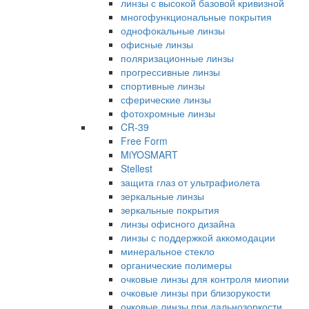
линзы с высокой базовой кривизной
многофункциональные покрытия
однофокальные линзы
офисные линзы
поляризационные линзы
прогрессивные линзы
спортивные линзы
сферические линзы
фотохромные линзы
CR-39
Free Form
MiYOSMART
Stellest
защита глаз от ультрафиолета
зеркальные линзы
зеркальные покрытия
линзы офисного дизайна
линзы с поддержкой аккомодации
минеральное стекло
органические полимеры
очковые линзы для контроля миопии
очковые линзы при близорукости
очковые линзы при дальнозоркости