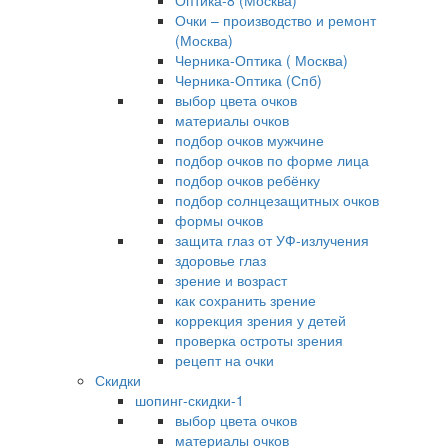
Оптика-8 (Москва)
Очки – производство и ремонт
(Москва)
Черника-Оптика ( Москва)
Черника-Оптика (Спб)
выбор цвета очков
материалы очков
подбор очков мужчине
подбор очков по форме лица
подбор очков ребёнку
подбор солнцезащитных очков
формы очков
защита глаз от УФ-излучения
здоровье глаз
зрение и возраст
как сохранить зрение
коррекция зрения у детей
проверка остроты зрения
рецепт на очки
Скидки
шопинг-скидки-1
выбор цвета очков
материалы очков