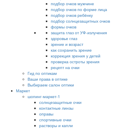
подбор очков мужчине
подбор очков по форме лица
подбор очков ребёнку
подбор солнцезащитных очков
формы очков
защита глаз от УФ-излучения
здоровье глаз
зрение и возраст
как сохранить зрение
коррекция зрения у детей
проверка остроты зрения
рецепт на очки
Гид по оптикам
Ваши права в оптике
Выбираем салон оптики
Маркет
шопинг-маркет-1
солнцезащитные очки
контактные линзы
оправы
спортивные очки
растворы и капли