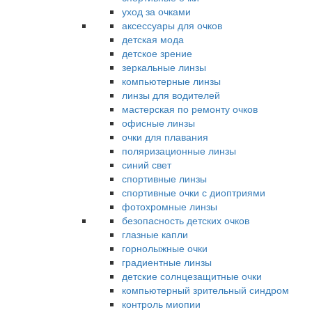
уход за очками
аксессуары для очков
детская мода
детское зрение
зеркальные линзы
компьютерные линзы
линзы для водителей
мастерская по ремонту очков
офисные линзы
очки для плавания
поляризационные линзы
синий свет
спортивные линзы
спортивные очки с диоптриями
фотохромные линзы
безопасность детских очков
глазные капли
горнолыжные очки
градиентные линзы
детские солнцезащитные очки
компьютерный зрительный синдром
контроль миопии