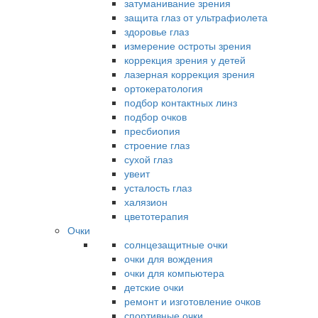
затуманивание зрения
защита глаз от ультрафиолета
здоровье глаз
измерение остроты зрения
коррекция зрения у детей
лазерная коррекция зрения
ортокератология
подбор контактных линз
подбор очков
пресбиопия
строение глаз
сухой глаз
увеит
усталость глаз
халязион
цветотерапия
Очки
солнцезащитные очки
очки для вождения
очки для компьютера
детские очки
ремонт и изготовление очков
спортивные очки