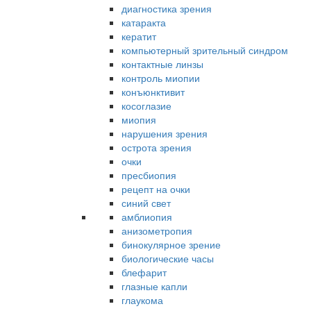
диагностика зрения
катаракта
кератит
компьютерный зрительный синдром
контактные линзы
контроль миопии
конъюнктивит
косоглазие
миопия
нарушения зрения
острота зрения
очки
пресбиопия
рецепт на очки
синий свет
амблиопия
анизометропия
бинокулярное зрение
биологические часы
блефарит
глазные капли
глаукома