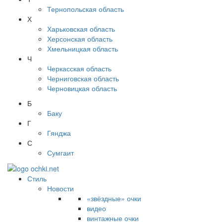
Тернопольская область
Х
Харьковская область
Херсонская область
Хмельницкая область
Ч
Черкасская область
Черниговская область
Черновицкая область
Б
Баку
Г
Гянджа
С
Сумгаит
Стиль
Новости
«звёздные» очки
видео
винтажные очки