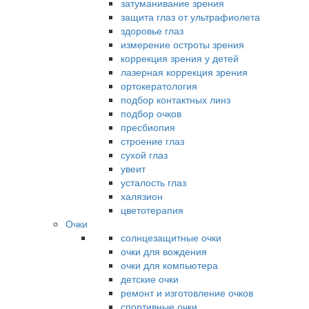
затуманивание зрения
защита глаз от ультрафиолета
здоровье глаз
измерение остроты зрения
коррекция зрения у детей
лазерная коррекция зрения
ортокератология
подбор контактных линз
подбор очков
пресбиопия
строение глаз
сухой глаз
увеит
усталость глаз
халязион
цветотерапия
Очки
солнцезащитные очки
очки для вождения
очки для компьютера
детские очки
ремонт и изготовление очков
спортивные очки