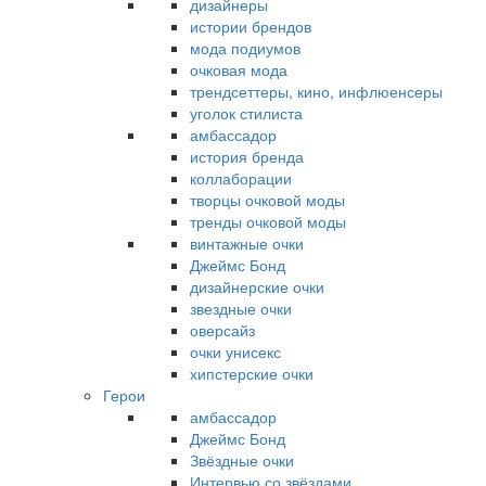
дизайнеры
истории брендов
мода подиумов
очковая мода
трендсеттеры, кино, инфлюенсеры
уголок стилиста
амбассадор
история бренда
коллаборации
творцы очковой моды
тренды очковой моды
винтажные очки
Джеймс Бонд
дизайнерские очки
звездные очки
оверсайз
очки унисекс
хипстерские очки
Герои
амбассадор
Джеймс Бонд
Звёздные очки
Интервью со звёздами