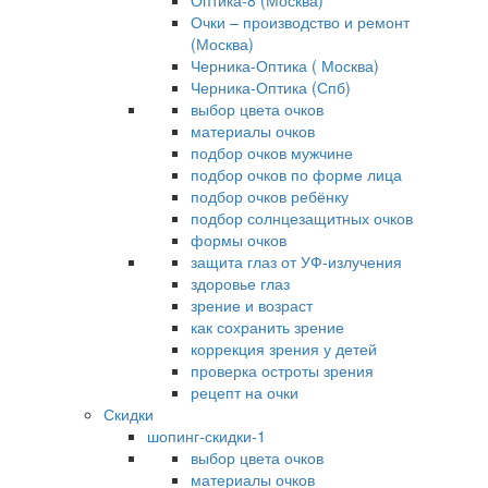
Оптика-8 (Москва)
Очки – производство и ремонт
(Москва)
Черника-Оптика ( Москва)
Черника-Оптика (Спб)
выбор цвета очков
материалы очков
подбор очков мужчине
подбор очков по форме лица
подбор очков ребёнку
подбор солнцезащитных очков
формы очков
защита глаз от УФ-излучения
здоровье глаз
зрение и возраст
как сохранить зрение
коррекция зрения у детей
проверка остроты зрения
рецепт на очки
Скидки
шопинг-скидки-1
выбор цвета очков
материалы очков