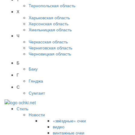
Тернопольская область
Х
Харьковская область
Херсонская область
Хмельницкая область
Ч
Черкасская область
Черниговская область
Черновицкая область
Б
Баку
Г
Гянджа
С
Сумгаит
Стиль
Новости
«звёздные» очки
видео
винтажные очки