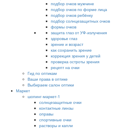
подбор очков мужчине
подбор очков по форме лица
подбор очков ребёнку
подбор солнцезащитных очков
формы очков
защита глаз от УФ-излучения
здоровье глаз
зрение и возраст
как сохранить зрение
коррекция зрения у детей
проверка остроты зрения
рецепт на очки
Гид по оптикам
Ваши права в оптике
Выбираем салон оптики
Маркет
шопинг-маркет-1
солнцезащитные очки
контактные линзы
оправы
спортивные очки
растворы и капли