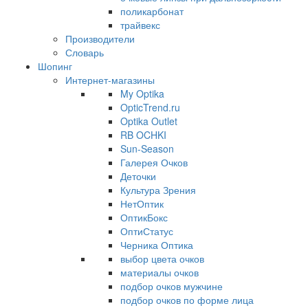
поликарбонат
трайвекс
Производители
Словарь
Шопинг
Интернет-магазины
My Optika
OpticTrend.ru
Optika Outlet
RB OCHKI
Sun-Season
Галерея Очков
Деточки
Культура Зрения
НетОптик
ОптикБокс
ОптиСтатус
Черника Оптика
выбор цвета очков
материалы очков
подбор очков мужчине
подбор очков по форме лица