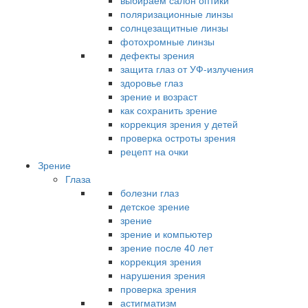
выбираем салон оптики
поляризационные линзы
солнцезащитные линзы
фотохромные линзы
дефекты зрения
защита глаз от УФ-излучения
здоровье глаз
зрение и возраст
как сохранить зрение
коррекция зрения у детей
проверка остроты зрения
рецепт на очки
Зрение
Глаза
болезни глаз
детское зрение
зрение
зрение и компьютер
зрение после 40 лет
коррекция зрения
нарушения зрения
проверка зрения
астигматизм