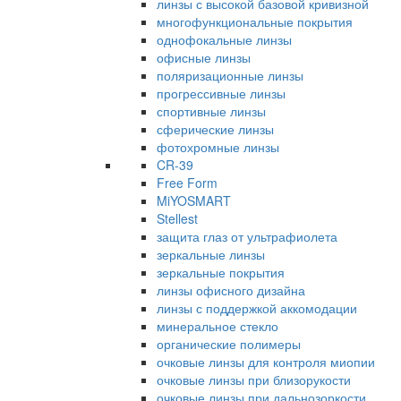
линзы с высокой базовой кривизной
многофункциональные покрытия
однофокальные линзы
офисные линзы
поляризационные линзы
прогрессивные линзы
спортивные линзы
сферические линзы
фотохромные линзы
CR-39
Free Form
MiYOSMART
Stellest
защита глаз от ультрафиолета
зеркальные линзы
зеркальные покрытия
линзы офисного дизайна
линзы с поддержкой аккомодации
минеральное стекло
органические полимеры
очковые линзы для контроля миопии
очковые линзы при близорукости
очковые линзы при дальнозоркости