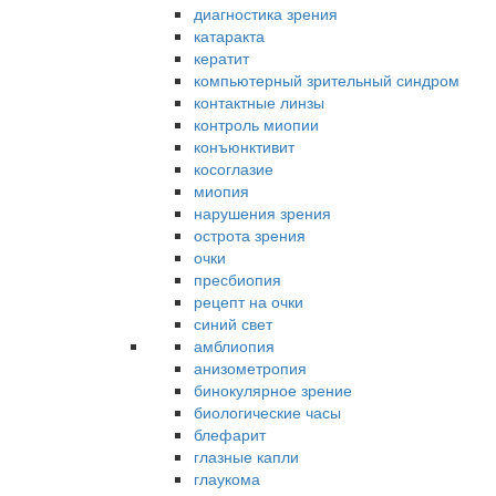
диагностика зрения
катаракта
кератит
компьютерный зрительный синдром
контактные линзы
контроль миопии
конъюнктивит
косоглазие
миопия
нарушения зрения
острота зрения
очки
пресбиопия
рецепт на очки
синий свет
амблиопия
анизометропия
бинокулярное зрение
биологические часы
блефарит
глазные капли
глаукома