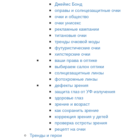
Джеймс Бонд
оправы и солнцезащитные очки
очки и общество
очки унисекс
рекламные кампании
титановые очки
тренды очковой моды
футуристические очки
хипстерские очки
ваши права в оптике
выбираем салон оптики
солнцезащитные линзы
фотохромные линзы
дефекты зрения
защита глаз от УФ-излучения
здоровье глаз
зрение и возраст
как сохранить зрение
коррекция зрения у детей
проверка остроты зрения
рецепт на очки
Тренды и герои