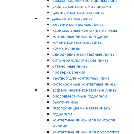
режим ношения контактных линз
уход за контактными линзами
цветные контактные линзы
декоративные линзы
жесткие контактные линзы
карнавальные контактные линзы
контактные линзы для детей
мягкие контактные линзы
ночные линзы
однодневные контактные линзы
ортокератологические линзы
оттеночные линзы
проверка зрения
раствор для контактных линз
фотохромные контактные линзы
асферические контактные линзы
биосовместимые гидрогели
бьюти-линзы
газопроницаемые материалы
гидрогели
контактные линзы для контроля
миопии
контактные линзы для подростков