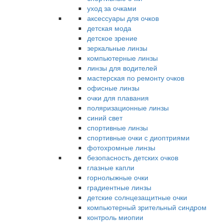
уход за очками
аксессуары для очков
детская мода
детское зрение
зеркальные линзы
компьютерные линзы
линзы для водителей
мастерская по ремонту очков
офисные линзы
очки для плавания
поляризационные линзы
синий свет
спортивные линзы
спортивные очки с диоптриями
фотохромные линзы
безопасность детских очков
глазные капли
горнолыжные очки
градиентные линзы
детские солнцезащитные очки
компьютерный зрительный синдром
контроль миопии