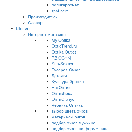
поликарбонат
трайвекс
Производители
Словарь
Шопинг
Интернет-магазины
My Optika
OpticTrend.ru
Optika Outlet
RB OCHKI
Sun-Season
Галерея Очков
Деточки
Культура Зрения
НетОптик
ОптикБокс
ОптиСтатус
Черника Оптика
выбор цвета очков
материалы очков
подбор очков мужчине
подбор очков по форме лица