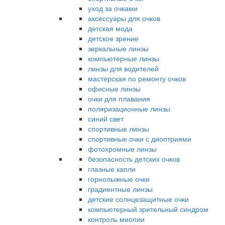
уход за очками
аксессуары для очков
детская мода
детское зрение
зеркальные линзы
компьютерные линзы
линзы для водителей
мастерская по ремонту очков
офисные линзы
очки для плавания
поляризационные линзы
синий свет
спортивные линзы
спортивные очки с диоптриями
фотохромные линзы
безопасность детских очков
глазные капли
горнолыжные очки
градиентные линзы
детские солнцезащитные очки
компьютерный зрительный синдром
контроль миопии