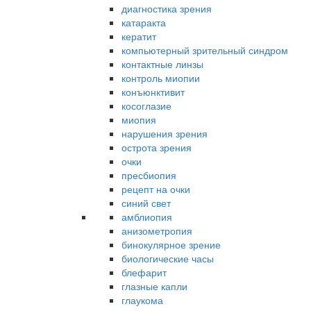
диагностика зрения
катаракта
кератит
компьютерный зрительный синдром
контактные линзы
контроль миопии
конъюнктивит
косоглазие
миопия
нарушения зрения
острота зрения
очки
пресбиопия
рецепт на очки
синий свет
амблиопия
анизометропия
бинокулярное зрение
биологические часы
блефарит
глазные капли
глаукома