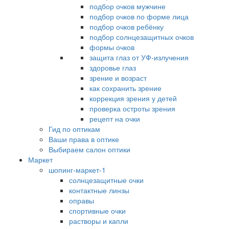
подбор очков мужчине
подбор очков по форме лица
подбор очков ребёнку
подбор солнцезащитных очков
формы очков
защита глаз от УФ-излучения
здоровье глаз
зрение и возраст
как сохранить зрение
коррекция зрения у детей
проверка остроты зрения
рецепт на очки
Гид по оптикам
Ваши права в оптике
Выбираем салон оптики
Маркет
шопинг-маркет-1
солнцезащитные очки
контактные линзы
оправы
спортивные очки
растворы и капли