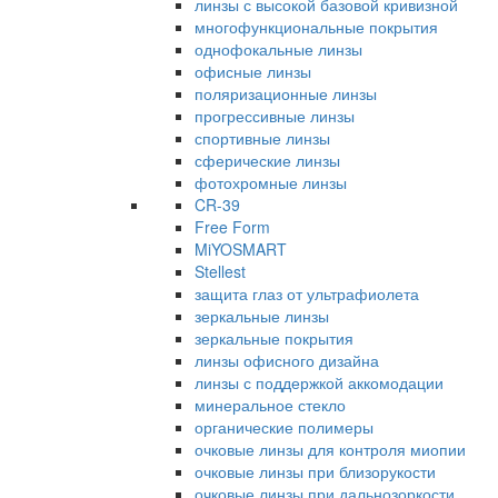
линзы с высокой базовой кривизной
многофункциональные покрытия
однофокальные линзы
офисные линзы
поляризационные линзы
прогрессивные линзы
спортивные линзы
сферические линзы
фотохромные линзы
CR-39
Free Form
MiYOSMART
Stellest
защита глаз от ультрафиолета
зеркальные линзы
зеркальные покрытия
линзы офисного дизайна
линзы с поддержкой аккомодации
минеральное стекло
органические полимеры
очковые линзы для контроля миопии
очковые линзы при близорукости
очковые линзы при дальнозоркости