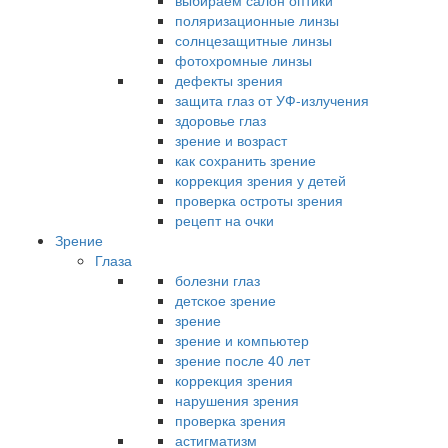
выбираем салон оптики
поляризационные линзы
солнцезащитные линзы
фотохромные линзы
дефекты зрения
защита глаз от УФ-излучения
здоровье глаз
зрение и возраст
как сохранить зрение
коррекция зрения у детей
проверка остроты зрения
рецепт на очки
Зрение
Глаза
болезни глаз
детское зрение
зрение
зрение и компьютер
зрение после 40 лет
коррекция зрения
нарушения зрения
проверка зрения
астигматизм