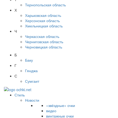
Тернопольская область
Х
Харьковская область
Херсонская область
Хмельницкая область
Ч
Черкасская область
Черниговская область
Черновицкая область
Б
Баку
Г
Гянджа
С
Сумгаит
Стиль
Новости
«звёздные» очки
видео
винтажные очки