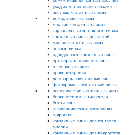
режим ношения контактных линз
уход за контактными линзами
цветные контактные линзы
декоративные линзы
жесткие контактные линзы
карнавальные контактные линзы
контактные линзы для детей
мягкие контактные линзы
ночные линзы
однодневные контактные линзы
ортокератологические линзы
оттеночные линзы
проверка зрения
раствор для контактных линз
фотохромные контактные линзы
асферические контактные линзы
биосовместимые гидрогели
бьюти-линзы
газопроницаемые материалы
гидрогели
контактные линзы для контроля
миопии
контактные линзы для подростков