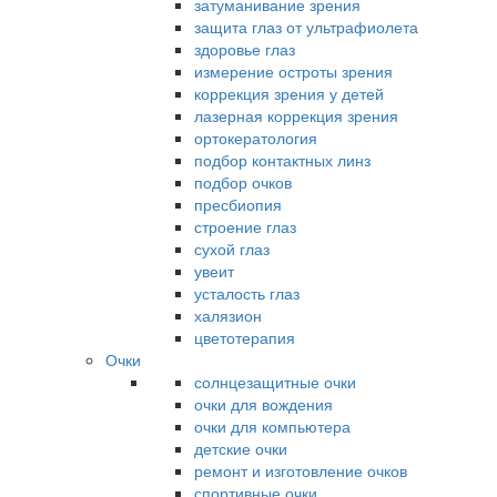
затуманивание зрения
защита глаз от ультрафиолета
здоровье глаз
измерение остроты зрения
коррекция зрения у детей
лазерная коррекция зрения
ортокератология
подбор контактных линз
подбор очков
пресбиопия
строение глаз
сухой глаз
увеит
усталость глаз
халязион
цветотерапия
Очки
солнцезащитные очки
очки для вождения
очки для компьютера
детские очки
ремонт и изготовление очков
спортивные очки