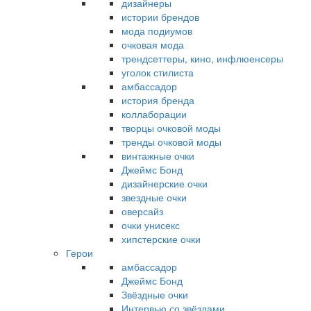
дизайнеры
истории брендов
мода подиумов
очковая мода
трендсеттеры, кино, инфлюенсеры
уголок стилиста
амбассадор
история бренда
коллаборации
творцы очковой моды
тренды очковой моды
винтажные очки
Джеймс Бонд
дизайнерские очки
звездные очки
оверсайз
очки унисекс
хипстерские очки
Герои
амбассадор
Джеймс Бонд
Звёздные очки
Интервью со звёздами