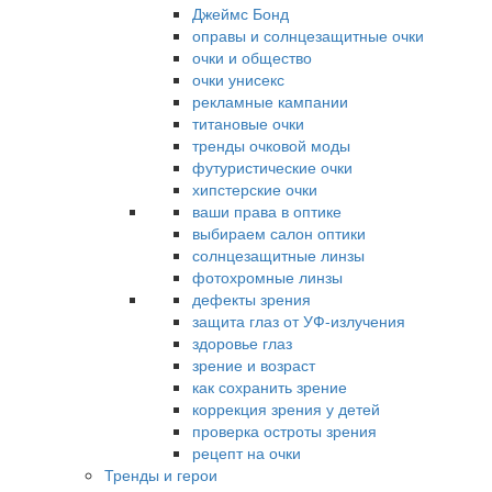
Джеймс Бонд
оправы и солнцезащитные очки
очки и общество
очки унисекс
рекламные кампании
титановые очки
тренды очковой моды
футуристические очки
хипстерские очки
ваши права в оптике
выбираем салон оптики
солнцезащитные линзы
фотохромные линзы
дефекты зрения
защита глаз от УФ-излучения
здоровье глаз
зрение и возраст
как сохранить зрение
коррекция зрения у детей
проверка остроты зрения
рецепт на очки
Тренды и герои