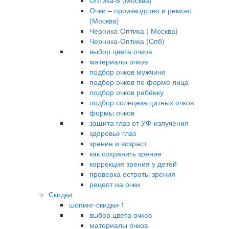
Оптика-8 (Москва)
Очки – производство и ремонт
(Москва)
Черника-Оптика ( Москва)
Черника-Оптика (Спб)
выбор цвета очков
материалы очков
подбор очков мужчине
подбор очков по форме лица
подбор очков ребёнку
подбор солнцезащитных очков
формы очков
защита глаз от УФ-излучения
здоровье глаз
зрение и возраст
как сохранить зрение
коррекция зрения у детей
проверка остроты зрения
рецепт на очки
Скидки
шопинг-скидки-1
выбор цвета очков
материалы очков