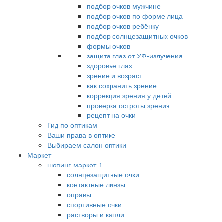
подбор очков мужчине
подбор очков по форме лица
подбор очков ребёнку
подбор солнцезащитных очков
формы очков
защита глаз от УФ-излучения
здоровье глаз
зрение и возраст
как сохранить зрение
коррекция зрения у детей
проверка остроты зрения
рецепт на очки
Гид по оптикам
Ваши права в оптике
Выбираем салон оптики
Маркет
шопинг-маркет-1
солнцезащитные очки
контактные линзы
оправы
спортивные очки
растворы и капли