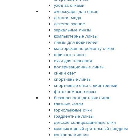
уход за очками
аксессуары для очков
детская мода
детское зрение
зеркальные линзы
компьютерные линзы
линзы для водителей
мастерская по ремонту очков
офисные линзы
очки для плавания
поляризационные линзы
синий свет
спортивные линзы
спортивные очки с диоптриями
фотохромные линзы
безопасность детских очков
глазные капли
горнолыжные очки
градиентные линзы
детские солнцезащитные очки
компьютерный зрительный синдром
контроль миопии