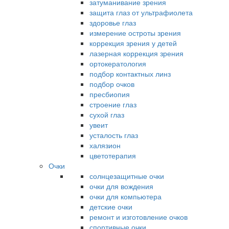
затуманивание зрения
защита глаз от ультрафиолета
здоровье глаз
измерение остроты зрения
коррекция зрения у детей
лазерная коррекция зрения
ортокератология
подбор контактных линз
подбор очков
пресбиопия
строение глаз
сухой глаз
увеит
усталость глаз
халязион
цветотерапия
Очки
солнцезащитные очки
очки для вождения
очки для компьютера
детские очки
ремонт и изготовление очков
спортивные очки