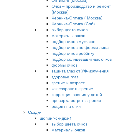
Оптика-8 (Москва)
Очки – производство и ремонт
(Москва)
Черника-Оптика ( Москва)
Черника-Оптика (Спб)
выбор цвета очков
материалы очков
подбор очков мужчине
подбор очков по форме лица
подбор очков ребёнку
подбор солнцезащитных очков
формы очков
защита глаз от УФ-излучения
здоровье глаз
зрение и возраст
как сохранить зрение
коррекция зрения у детей
проверка остроты зрения
рецепт на очки
Скидки
шопинг-скидки-1
выбор цвета очков
материалы очков