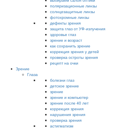
выбираем салон оптики
поляризационные линзы
солнцезащитные линзы
фотохромные линзы
дефекты зрения
защита глаз от УФ-излучения
здоровье глаз
зрение и возраст
как сохранить зрение
коррекция зрения у детей
проверка остроты зрения
рецепт на очки
Зрение
Глаза
болезни глаз
детское зрение
зрение
зрение и компьютер
зрение после 40 лет
коррекция зрения
нарушения зрения
проверка зрения
астигматизм