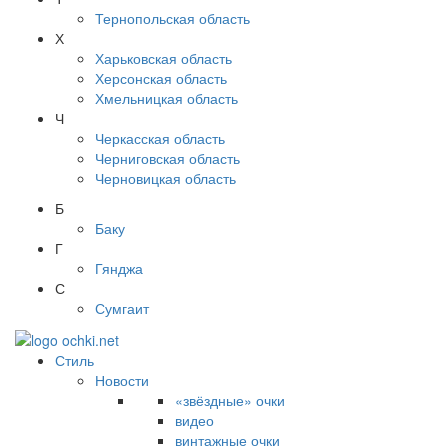
Тернопольская область
Х
Харьковская область
Херсонская область
Хмельницкая область
Ч
Черкасская область
Черниговская область
Черновицкая область
Б
Баку
Г
Гянджа
С
Сумгаит
Стиль
Новости
«звёздные» очки
видео
винтажные очки