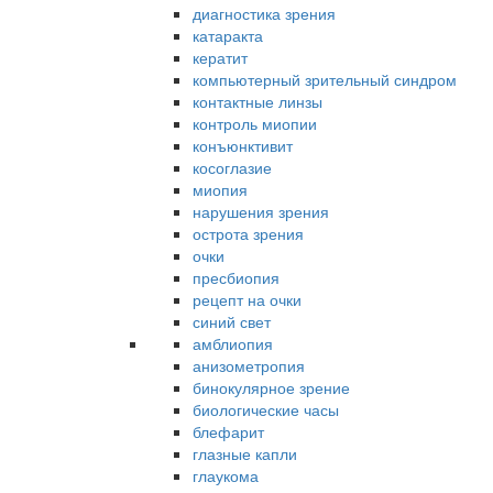
диагностика зрения
катаракта
кератит
компьютерный зрительный синдром
контактные линзы
контроль миопии
конъюнктивит
косоглазие
миопия
нарушения зрения
острота зрения
очки
пресбиопия
рецепт на очки
синий свет
амблиопия
анизометропия
бинокулярное зрение
биологические часы
блефарит
глазные капли
глаукома