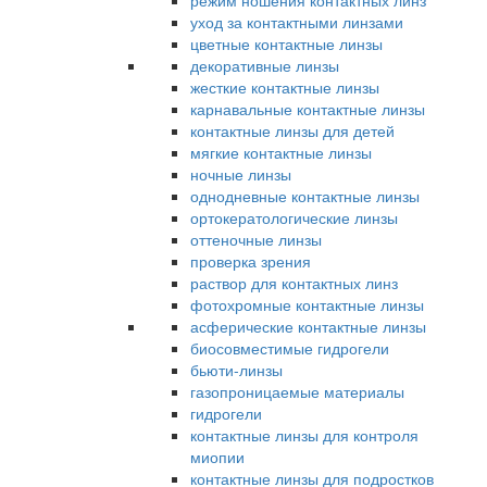
режим ношения контактных линз
уход за контактными линзами
цветные контактные линзы
декоративные линзы
жесткие контактные линзы
карнавальные контактные линзы
контактные линзы для детей
мягкие контактные линзы
ночные линзы
однодневные контактные линзы
ортокератологические линзы
оттеночные линзы
проверка зрения
раствор для контактных линз
фотохромные контактные линзы
асферические контактные линзы
биосовместимые гидрогели
бьюти-линзы
газопроницаемые материалы
гидрогели
контактные линзы для контроля
миопии
контактные линзы для подростков