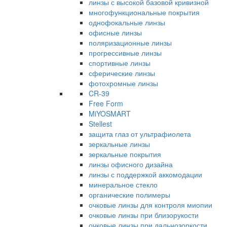
линзы с высокой базовой кривизной
многофункциональные покрытия
однофокальные линзы
офисные линзы
поляризационные линзы
прогрессивные линзы
спортивные линзы
сферические линзы
фотохромные линзы
CR-39
Free Form
MiYOSMART
Stellest
защита глаз от ультрафиолета
зеркальные линзы
зеркальные покрытия
линзы офисного дизайна
линзы с поддержкой аккомодации
минеральное стекло
органические полимеры
очковые линзы для контроля миопии
очковые линзы при близорукости
очковые линзы при дальнозоркости