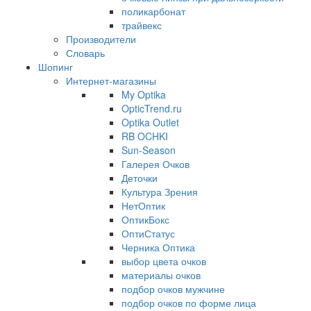
поликарбонат
трайвекс
Производители
Словарь
Шопинг
Интернет-магазины
My Optika
OpticTrend.ru
Optika Outlet
RB OCHKI
Sun-Season
Галерея Очков
Деточки
Культура Зрения
НетОптик
ОптикБокс
ОптиСтатус
Черника Оптика
выбор цвета очков
материалы очков
подбор очков мужчине
подбор очков по форме лица