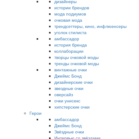
дизайнеры
истории брендов
мода подиумов
очковая мода
трендсеттеры, кино, инфлюенсеры
уголок стилиста
амбассадор
история бренда
коллаборации
творцы очковой моды
тренды очковой моды
винтажные очки
Джеймс Бонд
дизайнерские очки
звездные очки
оверсайз
очки унисекс
хипстерские очки
Герои
амбассадор
Джеймс Бонд
Звёздные очки
Интервью со звёздами