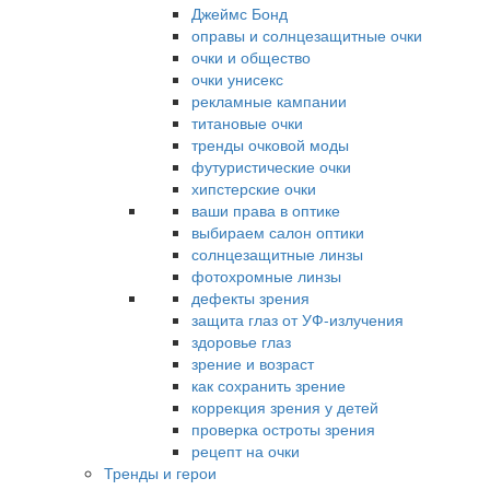
Джеймс Бонд
оправы и солнцезащитные очки
очки и общество
очки унисекс
рекламные кампании
титановые очки
тренды очковой моды
футуристические очки
хипстерские очки
ваши права в оптике
выбираем салон оптики
солнцезащитные линзы
фотохромные линзы
дефекты зрения
защита глаз от УФ-излучения
здоровье глаз
зрение и возраст
как сохранить зрение
коррекция зрения у детей
проверка остроты зрения
рецепт на очки
Тренды и герои