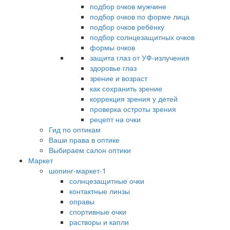
подбор очков мужчине
подбор очков по форме лица
подбор очков ребёнку
подбор солнцезащитных очков
формы очков
защита глаз от УФ-излучения
здоровье глаз
зрение и возраст
как сохранить зрение
коррекция зрения у детей
проверка остроты зрения
рецепт на очки
Гид по оптикам
Ваши права в оптике
Выбираем салон оптики
Маркет
шопинг-маркет-1
солнцезащитные очки
контактные линзы
оправы
спортивные очки
растворы и капли