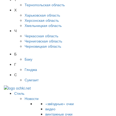
Тернопольская область
Х
Харьковская область
Херсонская область
Хмельницкая область
Ч
Черкасская область
Черниговская область
Черновицкая область
Б
Баку
Г
Гянджа
С
Сумгаит
Стиль
Новости
«звёздные» очки
видео
винтажные очки