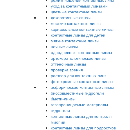
режим ношения контактных линз
уход за контактными линзами
цветные контактные линзы
декоративные линзы
жесткие контактные линзы
карнавальные контактные линзы
контактные линзы для детей
мягкие контактные линзы
ночные линзы
однодневные контактные линзы
ортокератологические линзы
оттеночные линзы
проверка зрения
раствор для контактных линз
фотохромные контактные линзы
асферические контактные линзы
биосовместимые гидрогели
бьюти-линзы
газопроницаемые материалы
гидрогели
контактные линзы для контроля
миопии
контактные линзы для подростков