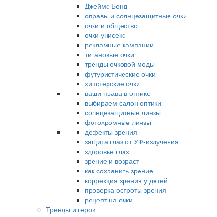
Джеймс Бонд
оправы и солнцезащитные очки
очки и общество
очки унисекс
рекламные кампании
титановые очки
тренды очковой моды
футуристические очки
хипстерские очки
ваши права в оптике
выбираем салон оптики
солнцезащитные линзы
фотохромные линзы
дефекты зрения
защита глаз от УФ-излучения
здоровье глаз
зрение и возраст
как сохранить зрение
коррекция зрения у детей
проверка остроты зрения
рецепт на очки
Тренды и герои