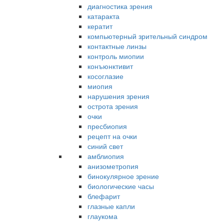
диагностика зрения
катаракта
кератит
компьютерный зрительный синдром
контактные линзы
контроль миопии
конъюнктивит
косоглазие
миопия
нарушения зрения
острота зрения
очки
пресбиопия
рецепт на очки
синий свет
амблиопия
анизометропия
бинокулярное зрение
биологические часы
блефарит
глазные капли
глаукома