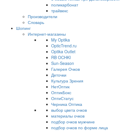
поликарбонат
трайвекс
Производители
Словарь
Шопинг
Интернет-магазины
My Optika
OpticTrend.ru
Optika Outlet
RB OCHKI
Sun-Season
Галерея Очков
Деточки
Культура Зрения
НетОптик
ОптикБокс
ОптиСтатус
Черника Оптика
выбор цвета очков
материалы очков
подбор очков мужчине
подбор очков по форме лица