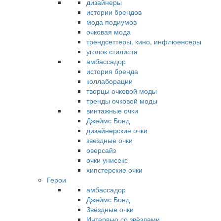
дизайнеры
истории брендов
мода подиумов
очковая мода
трендсеттеры, кино, инфлюенсеры
уголок стилиста
амбассадор
история бренда
коллаборации
творцы очковой моды
тренды очковой моды
винтажные очки
Джеймс Бонд
дизайнерские очки
звездные очки
оверсайз
очки унисекс
хипстерские очки
Герои
амбассадор
Джеймс Бонд
Звёздные очки
Интервью со звёздами