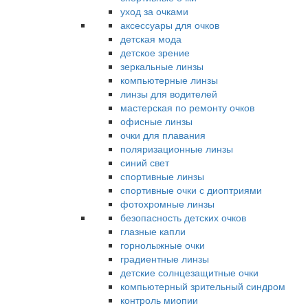
уход за очками
аксессуары для очков
детская мода
детское зрение
зеркальные линзы
компьютерные линзы
линзы для водителей
мастерская по ремонту очков
офисные линзы
очки для плавания
поляризационные линзы
синий свет
спортивные линзы
спортивные очки с диоптриями
фотохромные линзы
безопасность детских очков
глазные капли
горнолыжные очки
градиентные линзы
детские солнцезащитные очки
компьютерный зрительный синдром
контроль миопии