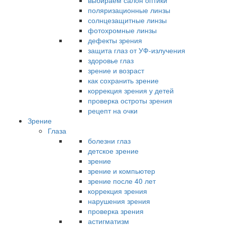
выбираем салон оптики
поляризационные линзы
солнцезащитные линзы
фотохромные линзы
дефекты зрения
защита глаз от УФ-излучения
здоровье глаз
зрение и возраст
как сохранить зрение
коррекция зрения у детей
проверка остроты зрения
рецепт на очки
Зрение
Глаза
болезни глаз
детское зрение
зрение
зрение и компьютер
зрение после 40 лет
коррекция зрения
нарушения зрения
проверка зрения
астигматизм