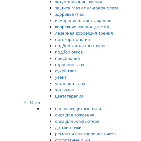
затуманивание зрения
защита глаз от ультрафиолета
здоровье глаз
измерение остроты зрения
коррекция зрения у детей
лазерная коррекция зрения
ортокератология
подбор контактных линз
подбор очков
пресбиопия
строение глаз
сухой глаз
увеит
усталость глаз
халязион
цветотерапия
Очки
солнцезащитные очки
очки для вождения
очки для компьютера
детские очки
ремонт и изготовление очков
спортивные очки