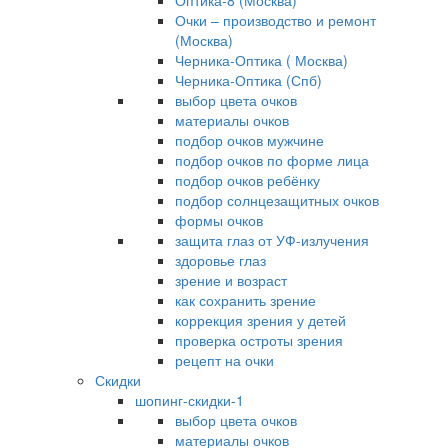
Оптика-8 (Москва)
Очки – производство и ремонт
(Москва)
Черника-Оптика ( Москва)
Черника-Оптика (Спб)
выбор цвета очков
материалы очков
подбор очков мужчине
подбор очков по форме лица
подбор очков ребёнку
подбор солнцезащитных очков
формы очков
защита глаз от УФ-излучения
здоровье глаз
зрение и возраст
как сохранить зрение
коррекция зрения у детей
проверка остроты зрения
рецепт на очки
Скидки
шопинг-скидки-1
выбор цвета очков
материалы очков