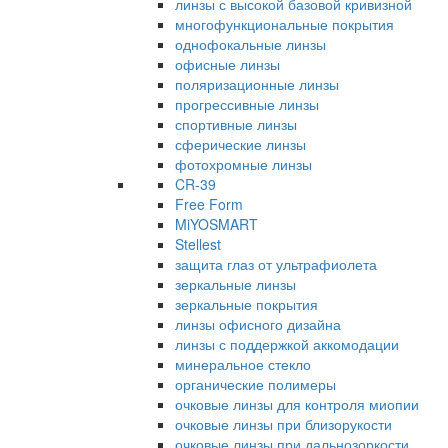
линзы с высокой базовой кривизной
многофункциональные покрытия
однофокальные линзы
офисные линзы
поляризационные линзы
прогрессивные линзы
спортивные линзы
сферические линзы
фотохромные линзы
CR-39
Free Form
MiYOSMART
Stellest
защита глаз от ультрафиолета
зеркальные линзы
зеркальные покрытия
линзы офисного дизайна
линзы с поддержкой аккомодации
минеральное стекло
органические полимеры
очковые линзы для контроля миопии
очковые линзы при близорукости
очковые линзы при дальнозоркости