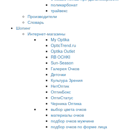
поликарбонат
трайвекс
Производители
Словарь
Шопинг
Интернет-магазины
My Optika
OpticTrend.ru
Optika Outlet
RB OCHKI
Sun-Season
Галерея Очков
Деточки
Культура Зрения
НетОптик
ОптикБокс
ОптиСтатус
Черника Оптика
выбор цвета очков
материалы очков
подбор очков мужчине
подбор очков по форме лица