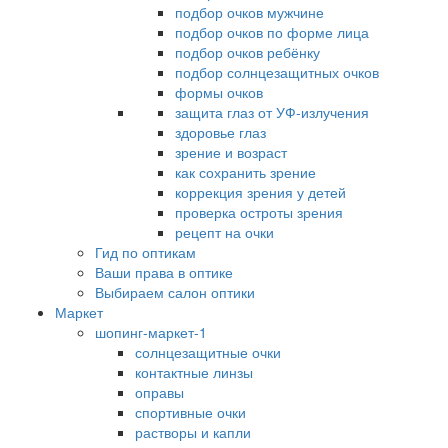
подбор очков мужчине
подбор очков по форме лица
подбор очков ребёнку
подбор солнцезащитных очков
формы очков
защита глаз от УФ-излучения
здоровье глаз
зрение и возраст
как сохранить зрение
коррекция зрения у детей
проверка остроты зрения
рецепт на очки
Гид по оптикам
Ваши права в оптике
Выбираем салон оптики
Маркет
шопинг-маркет-1
солнцезащитные очки
контактные линзы
оправы
спортивные очки
растворы и капли