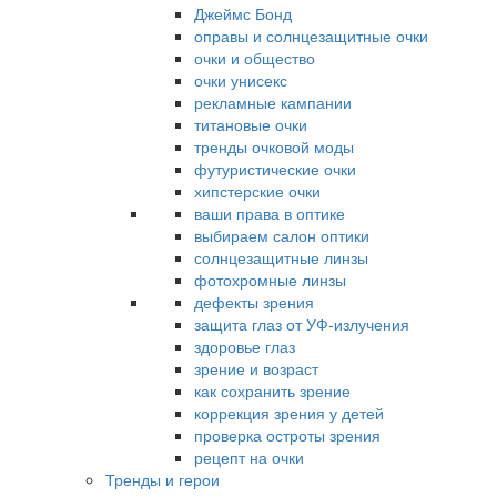
Джеймс Бонд
оправы и солнцезащитные очки
очки и общество
очки унисекс
рекламные кампании
титановые очки
тренды очковой моды
футуристические очки
хипстерские очки
ваши права в оптике
выбираем салон оптики
солнцезащитные линзы
фотохромные линзы
дефекты зрения
защита глаз от УФ-излучения
здоровье глаз
зрение и возраст
как сохранить зрение
коррекция зрения у детей
проверка остроты зрения
рецепт на очки
Тренды и герои