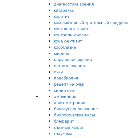
диагностика зрения
катаракта
кератит
компьютерный зрительный синдром
контактные линзы
контроль миопии
конъюнктивит
косоглазие
миопия
нарушения зрения
острота зрения
очки
пресбиопия
рецепт на очки
синий свет
амблиопия
анизометропия
бинокулярное зрение
биологические часы
блефарит
глазные капли
глаукома