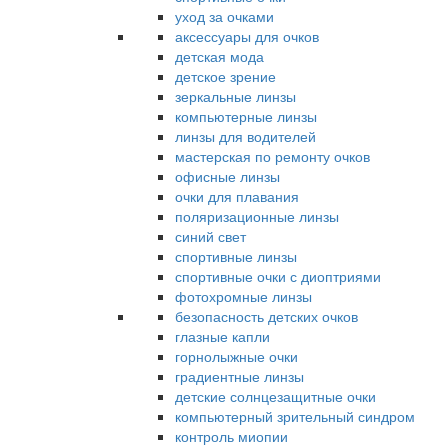
уход за очками
аксессуары для очков
детская мода
детское зрение
зеркальные линзы
компьютерные линзы
линзы для водителей
мастерская по ремонту очков
офисные линзы
очки для плавания
поляризационные линзы
синий свет
спортивные линзы
спортивные очки с диоптриями
фотохромные линзы
безопасность детских очков
глазные капли
горнолыжные очки
градиентные линзы
детские солнцезащитные очки
компьютерный зрительный синдром
контроль миопии