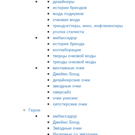
дизайнеры
истории брендов
мода подиумов
очковая мода
трендсеттеры, кино, инфлюенсеры
уголок стилиста
амбассадор
история бренда
коллаборации
творцы очковой моды
тренды очковой моды
винтажные очки
Джеймс Бонд
дизайнерские очки
звездные очки
оверсайз
очки унисекс
хипстерские очки
Герои
амбассадор
Джеймс Бонд
Звёздные очки
Интервью со звёздами