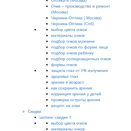
Оптика-8 (Москва)
Очки – производство и ремонт
(Москва)
Черника-Оптика ( Москва)
Черника-Оптика (Спб)
выбор цвета очков
материалы очков
подбор очков мужчине
подбор очков по форме лица
подбор очков ребёнку
подбор солнцезащитных очков
формы очков
защита глаз от УФ-излучения
здоровье глаз
зрение и возраст
как сохранить зрение
коррекция зрения у детей
проверка остроты зрения
рецепт на очки
Скидки
шопинг-скидки-1
выбор цвета очков
материалы очков