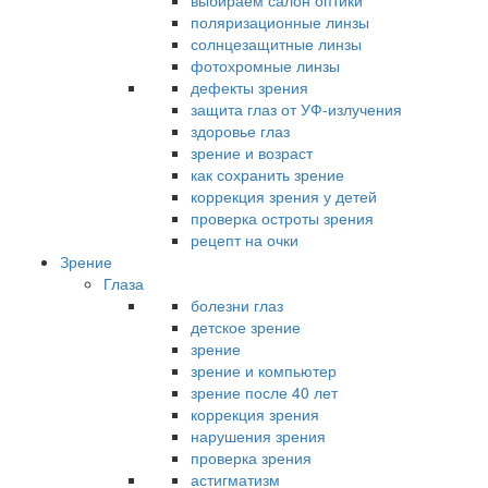
выбираем салон оптики
поляризационные линзы
солнцезащитные линзы
фотохромные линзы
дефекты зрения
защита глаз от УФ-излучения
здоровье глаз
зрение и возраст
как сохранить зрение
коррекция зрения у детей
проверка остроты зрения
рецепт на очки
Зрение
Глаза
болезни глаз
детское зрение
зрение
зрение и компьютер
зрение после 40 лет
коррекция зрения
нарушения зрения
проверка зрения
астигматизм