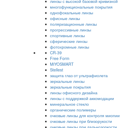
линзы с высокой базовой кривизной
многофункциональные покрытия
однофокальные линзы
офисные линзы
поляризационные линзы
прогрессивные линзы
спортивные линзы
сферические линзы
фотохромные линзы
CR-39
Free Form
MiYOSMART
Stellest
защита глаз от ультрафиолета
зеркальные линзы
зеркальные покрытия
линзы офисного дизайна
линзы с поддержкой аккомодации
минеральное стекло
органические полимеры
очковые линзы для контроля миопии
очковые линзы при близорукости
очковые линзы при дальнозоркости