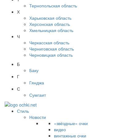
Тернопольская область
Х
Харьковская область
Херсонская область
Хмельницкая область
Ч
Черкасская область
Черниговская область
Черновицкая область
Б
Баку
Г
Гянджа
С
Сумгаит
Стиль
Новости
«звёздные» очки
видео
винтажные очки