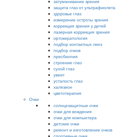
затуманивание зрения
защита глаз от ультрафиолета
здоровье глаз
измерение остроты зрения
коррекция зрения у детей
лазерная коррекция зрения
ортокератология
подбор контактных линз
подбор очков
пресбиопия
строение глаз
сухой глаз
увеит
усталость глаз
халязион
цветотерапия
Очки
солнцезащитные очки
очки для вождения
очки для компьютера
детские очки
ремонт и изготовление очков
спортивные очки