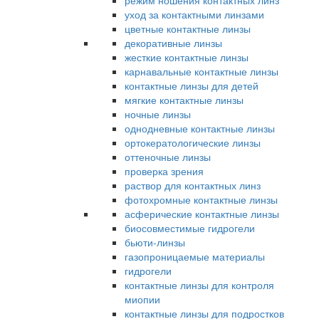
режим ношения контактных линз
уход за контактными линзами
цветные контактные линзы
декоративные линзы
жесткие контактные линзы
карнавальные контактные линзы
контактные линзы для детей
мягкие контактные линзы
ночные линзы
однодневные контактные линзы
ортокератологические линзы
оттеночные линзы
проверка зрения
раствор для контактных линз
фотохромные контактные линзы
асферические контактные линзы
биосовместимые гидрогели
бьюти-линзы
газопроницаемые материалы
гидрогели
контактные линзы для контроля
миопии
контактные линзы для подростков