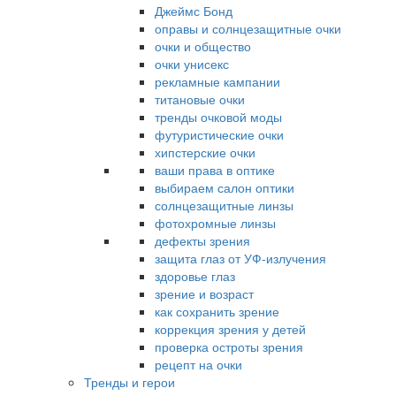
Джеймс Бонд
оправы и солнцезащитные очки
очки и общество
очки унисекс
рекламные кампании
титановые очки
тренды очковой моды
футуристические очки
хипстерские очки
ваши права в оптике
выбираем салон оптики
солнцезащитные линзы
фотохромные линзы
дефекты зрения
защита глаз от УФ-излучения
здоровье глаз
зрение и возраст
как сохранить зрение
коррекция зрения у детей
проверка остроты зрения
рецепт на очки
Тренды и герои