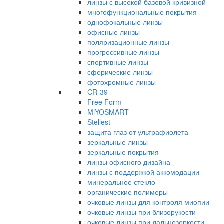
линзы с высокой базовой кривизной
многофункциональные покрытия
однофокальные линзы
офисные линзы
поляризационные линзы
прогрессивные линзы
спортивные линзы
сферические линзы
фотохромные линзы
CR-39
Free Form
MiYOSMART
Stellest
защита глаз от ультрафиолета
зеркальные линзы
зеркальные покрытия
линзы офисного дизайна
линзы с поддержкой аккомодации
минеральное стекло
органические полимеры
очковые линзы для контроля миопии
очковые линзы при близорукости
очковые линзы при дальнозоркости