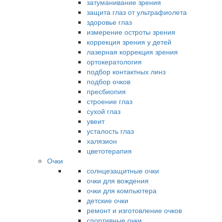
затуманивание зрения
защита глаз от ультрафиолета
здоровье глаз
измерение остроты зрения
коррекция зрения у детей
лазерная коррекция зрения
ортокератология
подбор контактных линз
подбор очков
пресбиопия
строение глаз
сухой глаз
увеит
усталость глаз
халязион
цветотерапия
Очки
солнцезащитные очки
очки для вождения
очки для компьютера
детские очки
ремонт и изготовление очков
спортивные очки