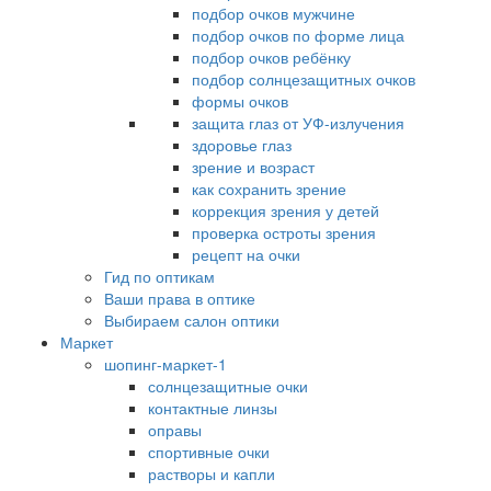
подбор очков мужчине
подбор очков по форме лица
подбор очков ребёнку
подбор солнцезащитных очков
формы очков
защита глаз от УФ-излучения
здоровье глаз
зрение и возраст
как сохранить зрение
коррекция зрения у детей
проверка остроты зрения
рецепт на очки
Гид по оптикам
Ваши права в оптике
Выбираем салон оптики
Маркет
шопинг-маркет-1
солнцезащитные очки
контактные линзы
оправы
спортивные очки
растворы и капли