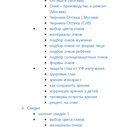
Оптика-8 (Москва)
Очки – производство и ремонт
(Москва)
Черника-Оптика ( Москва)
Черника-Оптика (Спб)
выбор цвета очков
материалы очков
подбор очков мужчине
подбор очков по форме лица
подбор очков ребёнку
подбор солнцезащитных очков
формы очков
защита глаз от УФ-излучения
здоровье глаз
зрение и возраст
как сохранить зрение
коррекция зрения у детей
проверка остроты зрения
рецепт на очки
Скидки
шопинг-скидки-1
выбор цвета очков
материалы очков