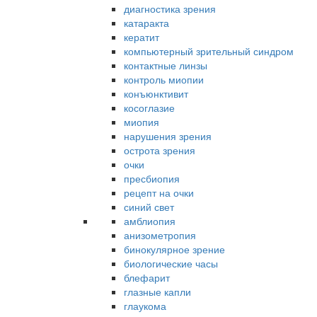
диагностика зрения
катаракта
кератит
компьютерный зрительный синдром
контактные линзы
контроль миопии
конъюнктивит
косоглазие
миопия
нарушения зрения
острота зрения
очки
пресбиопия
рецепт на очки
синий свет
амблиопия
анизометропия
бинокулярное зрение
биологические часы
блефарит
глазные капли
глаукома