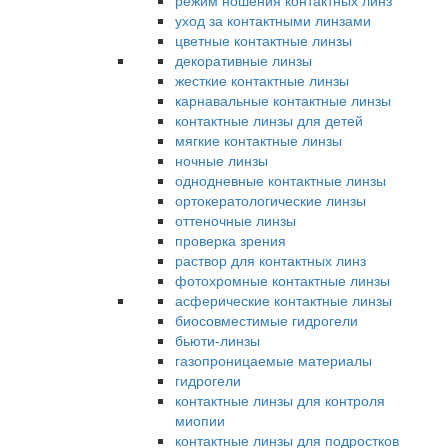
режим ношения контактных линз
уход за контактными линзами
цветные контактные линзы
декоративные линзы
жесткие контактные линзы
карнавальные контактные линзы
контактные линзы для детей
мягкие контактные линзы
ночные линзы
однодневные контактные линзы
ортокератологические линзы
оттеночные линзы
проверка зрения
раствор для контактных линз
фотохромные контактные линзы
асферические контактные линзы
биосовместимые гидрогели
бьюти-линзы
газопроницаемые материалы
гидрогели
контактные линзы для контроля
миопии
контактные линзы для подростков