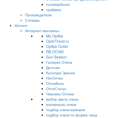
поликарбонат
трайвекс
Производители
Словарь
Шопинг
Интернет-магазины
My Optika
OpticTrend.ru
Optika Outlet
RB OCHKI
Sun-Season
Галерея Очков
Деточки
Культура Зрения
НетОптик
ОптикБокс
ОптиСтатус
Черника Оптика
выбор цвета очков
материалы очков
подбор очков мужчине
подбор очков по форме лица