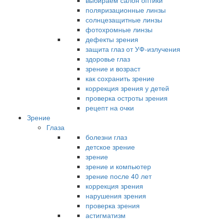
выбираем салон оптики
поляризационные линзы
солнцезащитные линзы
фотохромные линзы
дефекты зрения
защита глаз от УФ-излучения
здоровье глаз
зрение и возраст
как сохранить зрение
коррекция зрения у детей
проверка остроты зрения
рецепт на очки
Зрение
Глаза
болезни глаз
детское зрение
зрение
зрение и компьютер
зрение после 40 лет
коррекция зрения
нарушения зрения
проверка зрения
астигматизм