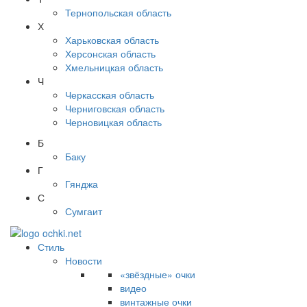
Тернопольская область
Х
Харьковская область
Херсонская область
Хмельницкая область
Ч
Черкасская область
Черниговская область
Черновицкая область
Б
Баку
Г
Гянджа
С
Сумгаит
Стиль
Новости
«звёздные» очки
видео
винтажные очки