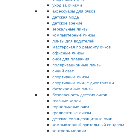
уход за очками
аксессуары для очков
детская мода
детское зрение
зеркальные линзы
компьютерные линзы
линзы для водителей
мастерская по ремонту очков
офисные линзы
очки для плавания
поляризационные линзы
синий свет
спортивные линзы
спортивные очки с диоптриями
фотохромные линзы
безопасность детских очков
глазные капли
горнолыжные очки
градиентные линзы
детские солнцезащитные очки
компьютерный зрительный синдром
контроль миопии