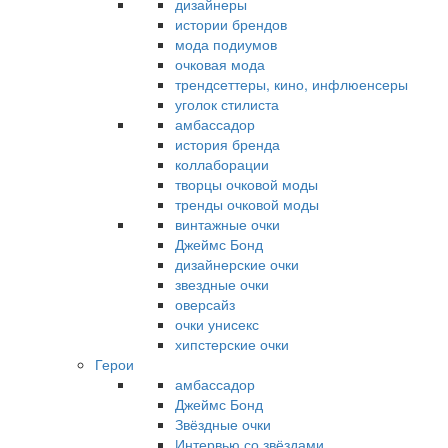
дизайнеры
истории брендов
мода подиумов
очковая мода
трендсеттеры, кино, инфлюенсеры
уголок стилиста
амбассадор
история бренда
коллаборации
творцы очковой моды
тренды очковой моды
винтажные очки
Джеймс Бонд
дизайнерские очки
звездные очки
оверсайз
очки унисекс
хипстерские очки
Герои
амбассадор
Джеймс Бонд
Звёздные очки
Интервью со звёздами