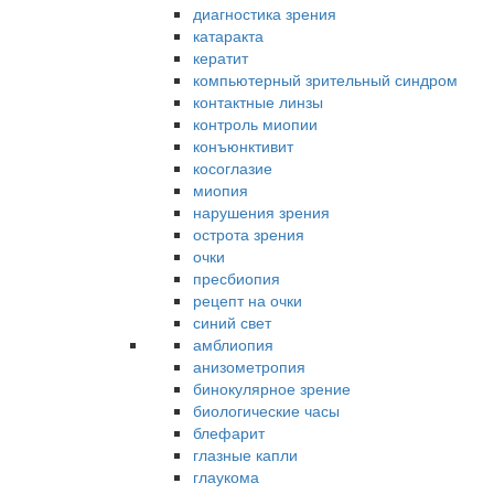
диагностика зрения
катаракта
кератит
компьютерный зрительный синдром
контактные линзы
контроль миопии
конъюнктивит
косоглазие
миопия
нарушения зрения
острота зрения
очки
пресбиопия
рецепт на очки
синий свет
амблиопия
анизометропия
бинокулярное зрение
биологические часы
блефарит
глазные капли
глаукома