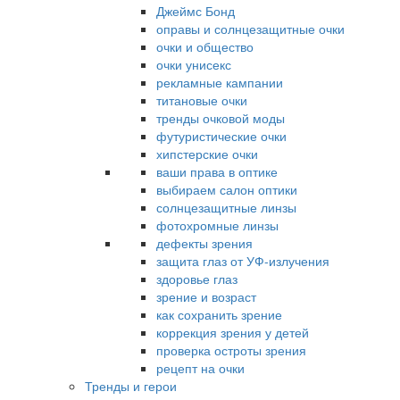
Джеймс Бонд
оправы и солнцезащитные очки
очки и общество
очки унисекс
рекламные кампании
титановые очки
тренды очковой моды
футуристические очки
хипстерские очки
ваши права в оптике
выбираем салон оптики
солнцезащитные линзы
фотохромные линзы
дефекты зрения
защита глаз от УФ-излучения
здоровье глаз
зрение и возраст
как сохранить зрение
коррекция зрения у детей
проверка остроты зрения
рецепт на очки
Тренды и герои