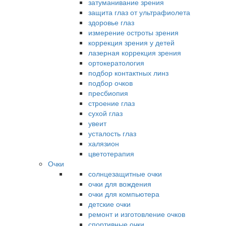
затуманивание зрения
защита глаз от ультрафиолета
здоровье глаз
измерение остроты зрения
коррекция зрения у детей
лазерная коррекция зрения
ортокератология
подбор контактных линз
подбор очков
пресбиопия
строение глаз
сухой глаз
увеит
усталость глаз
халязион
цветотерапия
Очки
солнцезащитные очки
очки для вождения
очки для компьютера
детские очки
ремонт и изготовление очков
спортивные очки