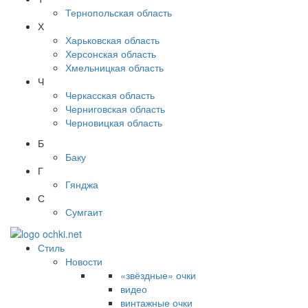
Тернопольская область
Х
Харьковская область
Херсонская область
Хмельницкая область
Ч
Черкасская область
Черниговская область
Черновицкая область
Б
Баку
Г
Гянджа
С
Сумгаит
Стиль
Новости
«звёздные» очки
видео
винтажные очки