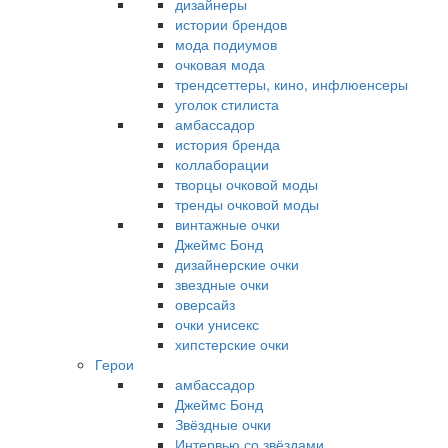
дизайнеры
истории брендов
мода подиумов
очковая мода
трендсеттеры, кино, инфлюенсеры
уголок стилиста
амбассадор
история бренда
коллаборации
творцы очковой моды
тренды очковой моды
винтажные очки
Джеймс Бонд
дизайнерские очки
звездные очки
оверсайз
очки унисекс
хипстерские очки
Герои
амбассадор
Джеймс Бонд
Звёздные очки
Интервью со звёздами