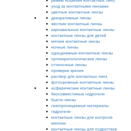
режим ношения контактных линз
уход за контактными линзами
цветные контактные линзы
декоративные линзы
жесткие контактные линзы
карнавальные контактные линзы
контактные линзы для детей
мягкие контактные линзы
ночные линзы
однодневные контактные линзы
ортокератологические линзы
оттеночные линзы
проверка зрения
раствор для контактных линз
фотохромные контактные линзы
асферические контактные линзы
биосовместимые гидрогели
бьюти-линзы
газопроницаемые материалы
гидрогели
контактные линзы для контроля
миопии
контактные линзы для подростков