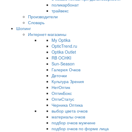
поликарбонат
трайвекс
Производители
Словарь
Шопинг
Интернет-магазины
My Optika
OpticTrend.ru
Optika Outlet
RB OCHKI
Sun-Season
Галерея Очков
Деточки
Культура Зрения
НетОптик
ОптикБокс
ОптиСтатус
Черника Оптика
выбор цвета очков
материалы очков
подбор очков мужчине
подбор очков по форме лица