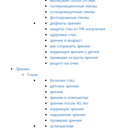
выбираем салон оптики
поляризационные линзы
солнцезащитные линзы
фотохромные линзы
дефекты зрения
защита глаз от УФ-излучения
здоровье глаз
зрение и возраст
как сохранить зрение
коррекция зрения у детей
проверка остроты зрения
рецепт на очки
Зрение
Глаза
болезни глаз
детское зрение
зрение
зрение и компьютер
зрение после 40 лет
коррекция зрения
нарушения зрения
проверка зрения
астигматизм