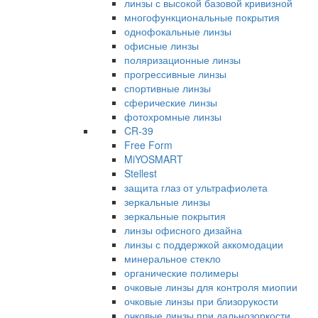
линзы с высокой базовой кривизной
многофункциональные покрытия
однофокальные линзы
офисные линзы
поляризационные линзы
прогрессивные линзы
спортивные линзы
сферические линзы
фотохромные линзы
CR-39
Free Form
MiYOSMART
Stellest
защита глаз от ультрафиолета
зеркальные линзы
зеркальные покрытия
линзы офисного дизайна
линзы с поддержкой аккомодации
минеральное стекло
органические полимеры
очковые линзы для контроля миопии
очковые линзы при близорукости
очковые линзы при дальнозоркости