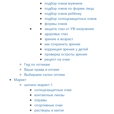
подбор очков мужчине
подбор очков по форме лица
подбор очков ребёнку
подбор солнцезащитных очков
формы очков
защита глаз от УФ-излучения
здоровье глаз
зрение и возраст
как сохранить зрение
коррекция зрения у детей
проверка остроты зрения
рецепт на очки
Гид по оптикам
Ваши права в оптике
Выбираем салон оптики
Маркет
шопинг-маркет-1
солнцезащитные очки
контактные линзы
оправы
спортивные очки
растворы и капли