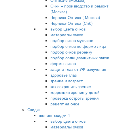
Оптика-8 (Москва)
Очки – производство и ремонт
(Москва)
Черника-Оптика ( Москва)
Черника-Оптика (Спб)
выбор цвета очков
материалы очков
подбор очков мужчине
подбор очков по форме лица
подбор очков ребёнку
подбор солнцезащитных очков
формы очков
защита глаз от УФ-излучения
здоровье глаз
зрение и возраст
как сохранить зрение
коррекция зрения у детей
проверка остроты зрения
рецепт на очки
Скидки
шопинг-скидки-1
выбор цвета очков
материалы очков