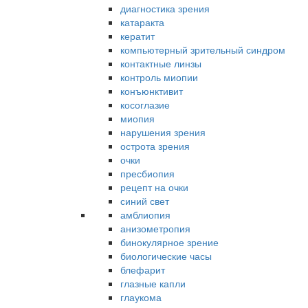
диагностика зрения
катаракта
кератит
компьютерный зрительный синдром
контактные линзы
контроль миопии
конъюнктивит
косоглазие
миопия
нарушения зрения
острота зрения
очки
пресбиопия
рецепт на очки
синий свет
амблиопия
анизометропия
бинокулярное зрение
биологические часы
блефарит
глазные капли
глаукома