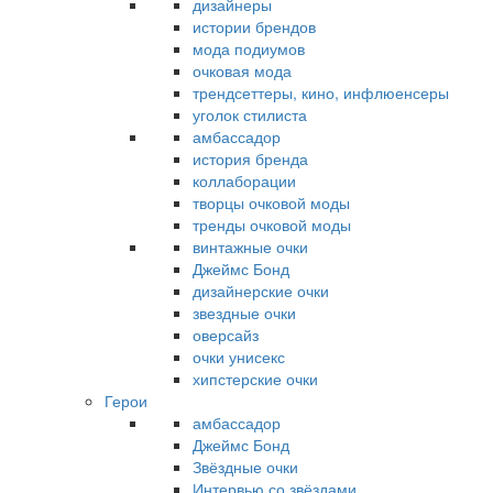
дизайнеры
истории брендов
мода подиумов
очковая мода
трендсеттеры, кино, инфлюенсеры
уголок стилиста
амбассадор
история бренда
коллаборации
творцы очковой моды
тренды очковой моды
винтажные очки
Джеймс Бонд
дизайнерские очки
звездные очки
оверсайз
очки унисекс
хипстерские очки
Герои
амбассадор
Джеймс Бонд
Звёздные очки
Интервью со звёздами