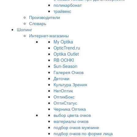
поликарбонат
трайвекс
Производители
Словарь
Шопинг
Интернет-магазины
My Optika
OpticTrend.ru
Optika Outlet
RB OCHKI
Sun-Season
Галерея Очков
Деточки
Культура Зрения
НетОптик
ОптикБокс
ОптиСтатус
Черника Оптика
выбор цвета очков
материалы очков
подбор очков мужчине
подбор очков по форме лица