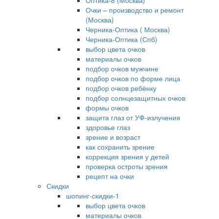
Оптика-8 (Москва)
Очки – производство и ремонт
(Москва)
Черника-Оптика ( Москва)
Черника-Оптика (Спб)
выбор цвета очков
материалы очков
подбор очков мужчине
подбор очков по форме лица
подбор очков ребёнку
подбор солнцезащитных очков
формы очков
защита глаз от УФ-излучения
здоровье глаз
зрение и возраст
как сохранить зрение
коррекция зрения у детей
проверка остроты зрения
рецепт на очки
Скидки
шопинг-скидки-1
выбор цвета очков
материалы очков