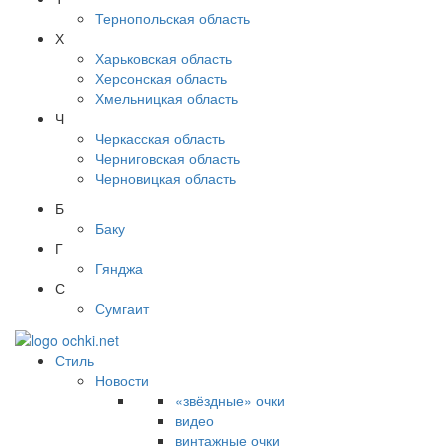
Тернопольская область
Х
Харьковская область
Херсонская область
Хмельницкая область
Ч
Черкасская область
Черниговская область
Черновицкая область
Б
Баку
Г
Гянджа
С
Сумгаит
Стиль
Новости
«звёздные» очки
видео
винтажные очки