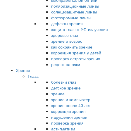
выбираем салон оптики
поляризационные линзы
солнцезащитные линзы
фотохромные линзы
дефекты зрения
защита глаз от УФ-излучения
здоровье глаз
зрение и возраст
как сохранить зрение
коррекция зрения у детей
проверка остроты зрения
рецепт на очки
Зрение
Глаза
болезни глаз
детское зрение
зрение
зрение и компьютер
зрение после 40 лет
коррекция зрения
нарушения зрения
проверка зрения
астигматизм