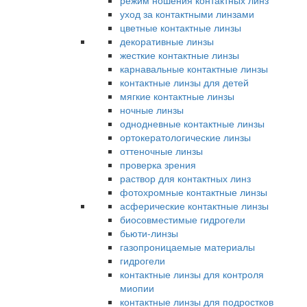
режим ношения контактных линз
уход за контактными линзами
цветные контактные линзы
декоративные линзы
жесткие контактные линзы
карнавальные контактные линзы
контактные линзы для детей
мягкие контактные линзы
ночные линзы
однодневные контактные линзы
ортокератологические линзы
оттеночные линзы
проверка зрения
раствор для контактных линз
фотохромные контактные линзы
асферические контактные линзы
биосовместимые гидрогели
бьюти-линзы
газопроницаемые материалы
гидрогели
контактные линзы для контроля
миопии
контактные линзы для подростков