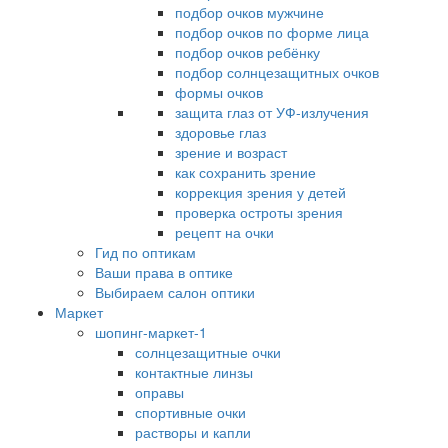
подбор очков мужчине
подбор очков по форме лица
подбор очков ребёнку
подбор солнцезащитных очков
формы очков
защита глаз от УФ-излучения
здоровье глаз
зрение и возраст
как сохранить зрение
коррекция зрения у детей
проверка остроты зрения
рецепт на очки
Гид по оптикам
Ваши права в оптике
Выбираем салон оптики
Маркет
шопинг-маркет-1
солнцезащитные очки
контактные линзы
оправы
спортивные очки
растворы и капли