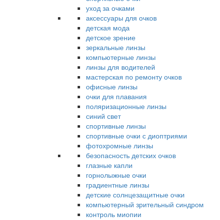
уход за очками
аксессуары для очков
детская мода
детское зрение
зеркальные линзы
компьютерные линзы
линзы для водителей
мастерская по ремонту очков
офисные линзы
очки для плавания
поляризационные линзы
синий свет
спортивные линзы
спортивные очки с диоптриями
фотохромные линзы
безопасность детских очков
глазные капли
горнолыжные очки
градиентные линзы
детские солнцезащитные очки
компьютерный зрительный синдром
контроль миопии