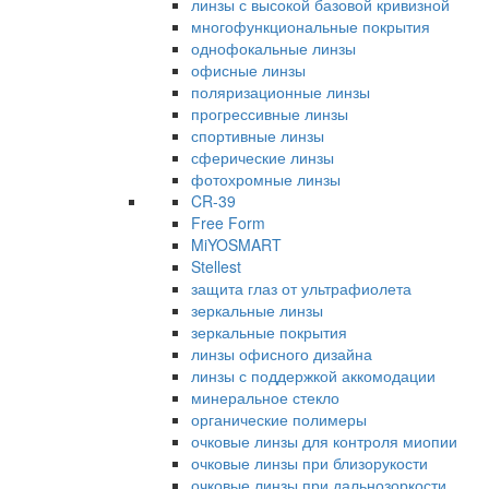
линзы с высокой базовой кривизной
многофункциональные покрытия
однофокальные линзы
офисные линзы
поляризационные линзы
прогрессивные линзы
спортивные линзы
сферические линзы
фотохромные линзы
CR-39
Free Form
MiYOSMART
Stellest
защита глаз от ультрафиолета
зеркальные линзы
зеркальные покрытия
линзы офисного дизайна
линзы с поддержкой аккомодации
минеральное стекло
органические полимеры
очковые линзы для контроля миопии
очковые линзы при близорукости
очковые линзы при дальнозоркости