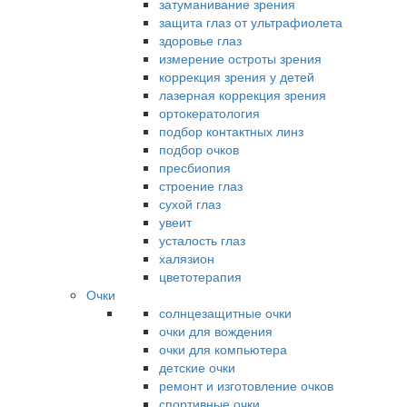
затуманивание зрения
защита глаз от ультрафиолета
здоровье глаз
измерение остроты зрения
коррекция зрения у детей
лазерная коррекция зрения
ортокератология
подбор контактных линз
подбор очков
пресбиопия
строение глаз
сухой глаз
увеит
усталость глаз
халязион
цветотерапия
Очки
солнцезащитные очки
очки для вождения
очки для компьютера
детские очки
ремонт и изготовление очков
спортивные очки