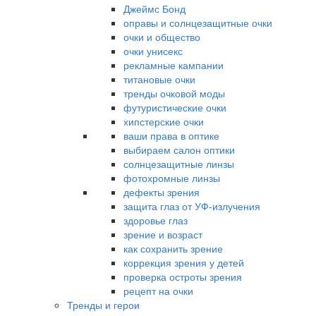
Джеймс Бонд
оправы и солнцезащитные очки
очки и общество
очки унисекс
рекламные кампании
титановые очки
тренды очковой моды
футуристические очки
хипстерские очки
ваши права в оптике
выбираем салон оптики
солнцезащитные линзы
фотохромные линзы
дефекты зрения
защита глаз от УФ-излучения
здоровье глаз
зрение и возраст
как сохранить зрение
коррекция зрения у детей
проверка остроты зрения
рецепт на очки
Тренды и герои