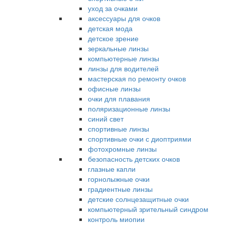
уход за очками
аксессуары для очков
детская мода
детское зрение
зеркальные линзы
компьютерные линзы
линзы для водителей
мастерская по ремонту очков
офисные линзы
очки для плавания
поляризационные линзы
синий свет
спортивные линзы
спортивные очки с диоптриями
фотохромные линзы
безопасность детских очков
глазные капли
горнолыжные очки
градиентные линзы
детские солнцезащитные очки
компьютерный зрительный синдром
контроль миопии