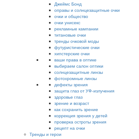
Джеймс Бонд
оправы и солнцезащитные очки
очки и общество
очки унисекс
рекламные кампании
титановые очки
тренды очковой моды
футуристические очки
хипстерские очки
ваши права в оптике
выбираем салон оптики
солнцезащитные линзы
фотохромные линзы
дефекты зрения
защита глаз от УФ-излучения
здоровье глаз
зрение и возраст
как сохранить зрение
коррекция зрения у детей
проверка остроты зрения
рецепт на очки
Тренды и герои