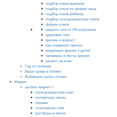
подбор очков мужчине
подбор очков по форме лица
подбор очков ребёнку
подбор солнцезащитных очков
формы очков
защита глаз от УФ-излучения
здоровье глаз
зрение и возраст
как сохранить зрение
коррекция зрения у детей
проверка остроты зрения
рецепт на очки
Гид по оптикам
Ваши права в оптике
Выбираем салон оптики
Маркет
шопинг-маркет-1
солнцезащитные очки
контактные линзы
оправы
спортивные очки
растворы и капли