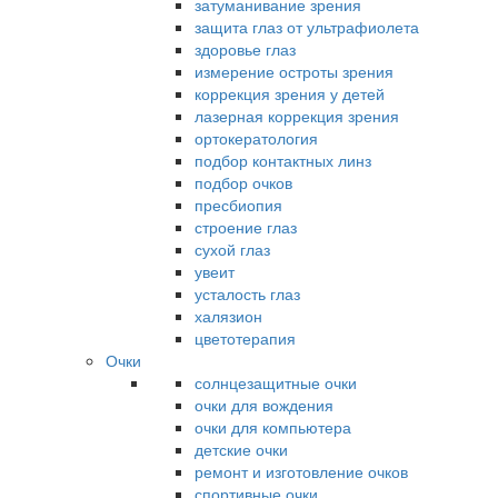
затуманивание зрения
защита глаз от ультрафиолета
здоровье глаз
измерение остроты зрения
коррекция зрения у детей
лазерная коррекция зрения
ортокератология
подбор контактных линз
подбор очков
пресбиопия
строение глаз
сухой глаз
увеит
усталость глаз
халязион
цветотерапия
Очки
солнцезащитные очки
очки для вождения
очки для компьютера
детские очки
ремонт и изготовление очков
спортивные очки