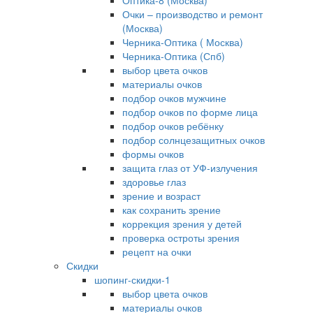
Оптика-8 (Москва)
Очки – производство и ремонт
(Москва)
Черника-Оптика ( Москва)
Черника-Оптика (Спб)
выбор цвета очков
материалы очков
подбор очков мужчине
подбор очков по форме лица
подбор очков ребёнку
подбор солнцезащитных очков
формы очков
защита глаз от УФ-излучения
здоровье глаз
зрение и возраст
как сохранить зрение
коррекция зрения у детей
проверка остроты зрения
рецепт на очки
Скидки
шопинг-скидки-1
выбор цвета очков
материалы очков