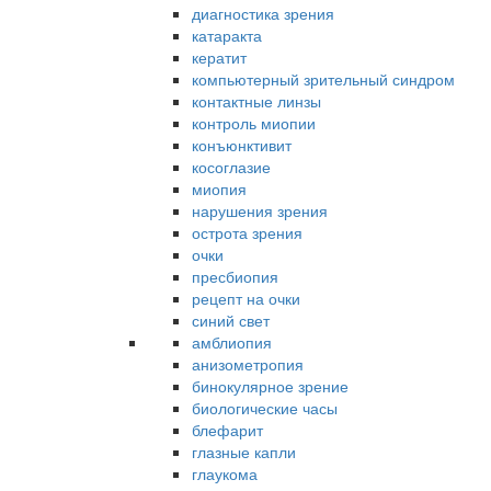
диагностика зрения
катаракта
кератит
компьютерный зрительный синдром
контактные линзы
контроль миопии
конъюнктивит
косоглазие
миопия
нарушения зрения
острота зрения
очки
пресбиопия
рецепт на очки
синий свет
амблиопия
анизометропия
бинокулярное зрение
биологические часы
блефарит
глазные капли
глаукома