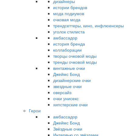
дизайнеры
истории брендов
мода подиумов
очковая мода
трендсеттеры, кино, инфлюенсеры
уголок стилиста
амбассадор
история бренда
коллаборации
творцы очковой моды
тренды очковой моды
винтажные очки
Джеймс Бонд
дизайнерские очки
звездные очки
оверсайз
очки унисекс
хипстерские очки
Герои
амбассадор
Джеймс Бонд
Звёздные очки
Интервью со звёздами