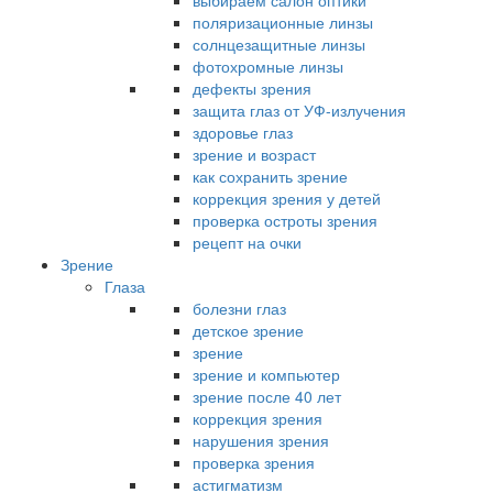
выбираем салон оптики
поляризационные линзы
солнцезащитные линзы
фотохромные линзы
дефекты зрения
защита глаз от УФ-излучения
здоровье глаз
зрение и возраст
как сохранить зрение
коррекция зрения у детей
проверка остроты зрения
рецепт на очки
Зрение
Глаза
болезни глаз
детское зрение
зрение
зрение и компьютер
зрение после 40 лет
коррекция зрения
нарушения зрения
проверка зрения
астигматизм