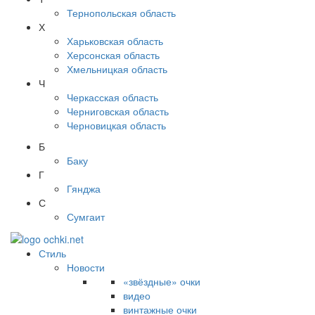
Тернопольская область
Х
Харьковская область
Херсонская область
Хмельницкая область
Ч
Черкасская область
Черниговская область
Черновицкая область
Б
Баку
Г
Гянджа
С
Сумгаит
Стиль
Новости
«звёздные» очки
видео
винтажные очки