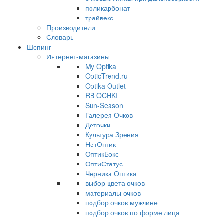
поликарбонат
трайвекс
Производители
Словарь
Шопинг
Интернет-магазины
My Optika
OpticTrend.ru
Optika Outlet
RB OCHKI
Sun-Season
Галерея Очков
Деточки
Культура Зрения
НетОптик
ОптикБокс
ОптиСтатус
Черника Оптика
выбор цвета очков
материалы очков
подбор очков мужчине
подбор очков по форме лица