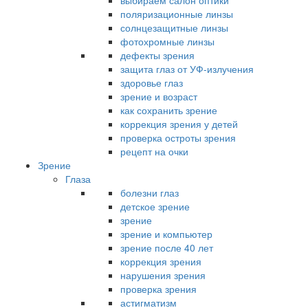
выбираем салон оптики
поляризационные линзы
солнцезащитные линзы
фотохромные линзы
дефекты зрения
защита глаз от УФ-излучения
здоровье глаз
зрение и возраст
как сохранить зрение
коррекция зрения у детей
проверка остроты зрения
рецепт на очки
Зрение
Глаза
болезни глаз
детское зрение
зрение
зрение и компьютер
зрение после 40 лет
коррекция зрения
нарушения зрения
проверка зрения
астигматизм