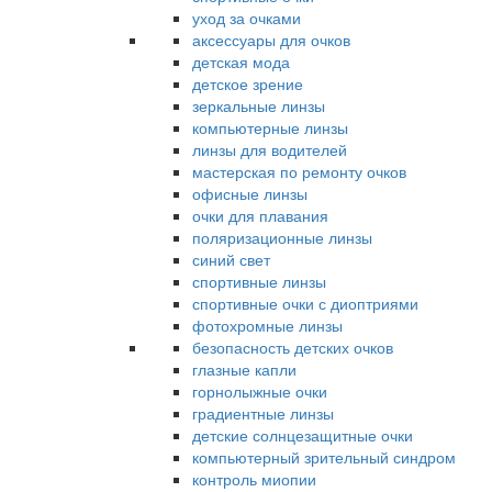
уход за очками
аксессуары для очков
детская мода
детское зрение
зеркальные линзы
компьютерные линзы
линзы для водителей
мастерская по ремонту очков
офисные линзы
очки для плавания
поляризационные линзы
синий свет
спортивные линзы
спортивные очки с диоптриями
фотохромные линзы
безопасность детских очков
глазные капли
горнолыжные очки
градиентные линзы
детские солнцезащитные очки
компьютерный зрительный синдром
контроль миопии