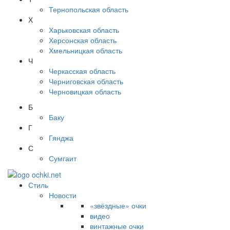
Тернопольская область
Х
Харьковская область
Херсонская область
Хмельницкая область
Ч
Черкасская область
Черниговская область
Черновицкая область
Б
Баку
Г
Гянджа
С
Сумгаит
Стиль
Новости
«звёздные» очки
видео
винтажные очки