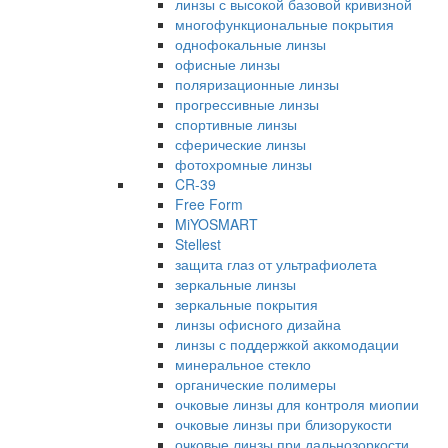
линзы с высокой базовой кривизной
многофункциональные покрытия
однофокальные линзы
офисные линзы
поляризационные линзы
прогрессивные линзы
спортивные линзы
сферические линзы
фотохромные линзы
CR-39
Free Form
MiYOSMART
Stellest
защита глаз от ультрафиолета
зеркальные линзы
зеркальные покрытия
линзы офисного дизайна
линзы с поддержкой аккомодации
минеральное стекло
органические полимеры
очковые линзы для контроля миопии
очковые линзы при близорукости
очковые линзы при дальнозоркости