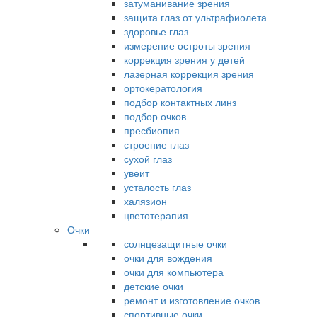
затуманивание зрения
защита глаз от ультрафиолета
здоровье глаз
измерение остроты зрения
коррекция зрения у детей
лазерная коррекция зрения
ортокератология
подбор контактных линз
подбор очков
пресбиопия
строение глаз
сухой глаз
увеит
усталость глаз
халязион
цветотерапия
Очки
солнцезащитные очки
очки для вождения
очки для компьютера
детские очки
ремонт и изготовление очков
спортивные очки