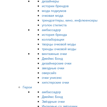
дизайнеры
истории брендов
мода подиумов
очковая мода
трендсеттеры, кино, инфлюенсеры
уголок стилиста
амбассадор
история бренда
коллаборации
творцы очковой моды
тренды очковой моды
винтажные очки
Джеймс Бонд
дизайнерские очки
звездные очки
оверсайз
очки унисекс
хипстерские очки
Герои
амбассадор
Джеймс Бонд
Звёздные очки
Интервью со звёздами