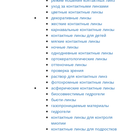
режим ношения контактных линз
уход за контактными линзами
цветные контактные линзы
декоративные линзы
жесткие контактные линзы
карнавальные контактные линзы
контактные линзы для детей
мягкие контактные линзы
ночные линзы
однодневные контактные линзы
ортокератологические линзы
оттеночные линзы
проверка зрения
раствор для контактных линз
фотохромные контактные линзы
асферические контактные линзы
биосовместимые гидрогели
бьюти-линзы
газопроницаемые материалы
гидрогели
контактные линзы для контроля
миопии
контактные линзы для подростков