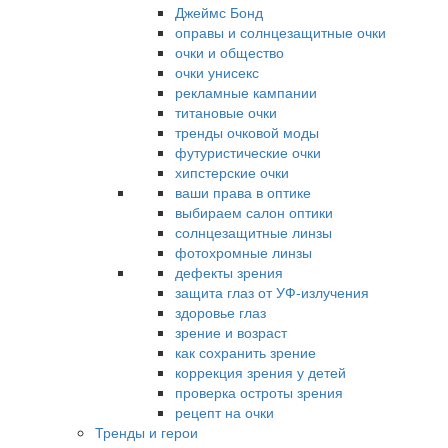
Джеймс Бонд
оправы и солнцезащитные очки
очки и общество
очки унисекс
рекламные кампании
титановые очки
тренды очковой моды
футуристические очки
хипстерские очки
ваши права в оптике
выбираем салон оптики
солнцезащитные линзы
фотохромные линзы
дефекты зрения
защита глаз от УФ-излучения
здоровье глаз
зрение и возраст
как сохранить зрение
коррекция зрения у детей
проверка остроты зрения
рецепт на очки
Тренды и герои