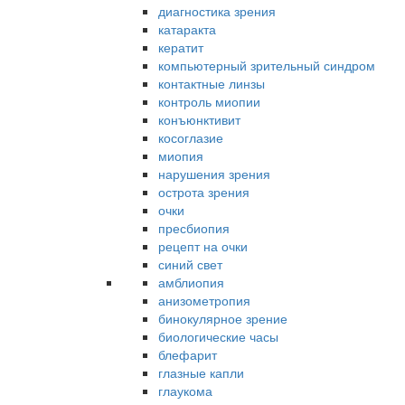
диагностика зрения
катаракта
кератит
компьютерный зрительный синдром
контактные линзы
контроль миопии
конъюнктивит
косоглазие
миопия
нарушения зрения
острота зрения
очки
пресбиопия
рецепт на очки
синий свет
амблиопия
анизометропия
бинокулярное зрение
биологические часы
блефарит
глазные капли
глаукома