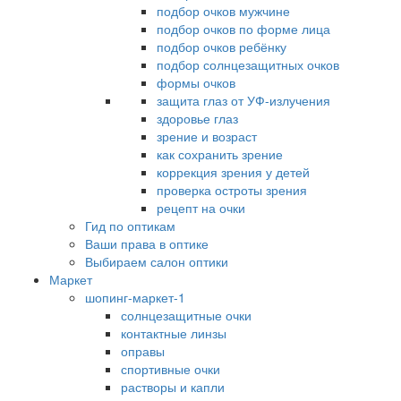
подбор очков мужчине
подбор очков по форме лица
подбор очков ребёнку
подбор солнцезащитных очков
формы очков
защита глаз от УФ-излучения
здоровье глаз
зрение и возраст
как сохранить зрение
коррекция зрения у детей
проверка остроты зрения
рецепт на очки
Гид по оптикам
Ваши права в оптике
Выбираем салон оптики
Маркет
шопинг-маркет-1
солнцезащитные очки
контактные линзы
оправы
спортивные очки
растворы и капли