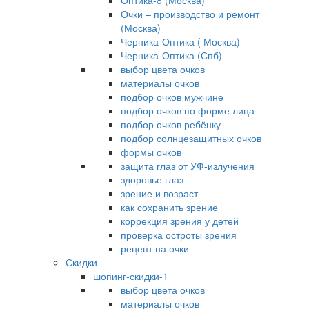
Оптика-8 (Москва)
Очки – производство и ремонт
(Москва)
Черника-Оптика ( Москва)
Черника-Оптика (Спб)
выбор цвета очков
материалы очков
подбор очков мужчине
подбор очков по форме лица
подбор очков ребёнку
подбор солнцезащитных очков
формы очков
защита глаз от УФ-излучения
здоровье глаз
зрение и возраст
как сохранить зрение
коррекция зрения у детей
проверка остроты зрения
рецепт на очки
Скидки
шопинг-скидки-1
выбор цвета очков
материалы очков