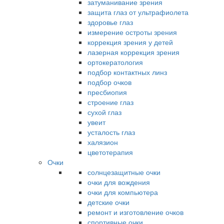
затуманивание зрения
защита глаз от ультрафиолета
здоровье глаз
измерение остроты зрения
коррекция зрения у детей
лазерная коррекция зрения
ортокератология
подбор контактных линз
подбор очков
пресбиопия
строение глаз
сухой глаз
увеит
усталость глаз
халязион
цветотерапия
Очки
солнцезащитные очки
очки для вождения
очки для компьютера
детские очки
ремонт и изготовление очков
спортивные очки