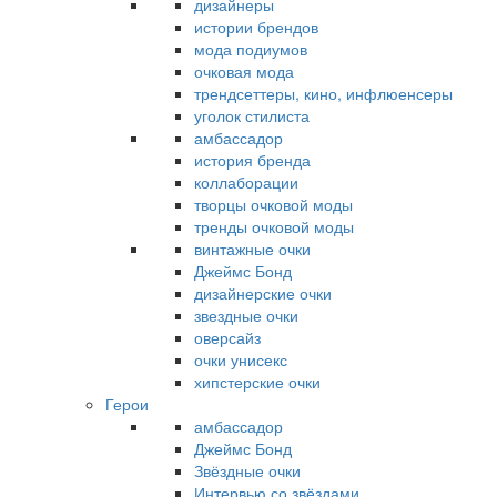
дизайнеры
истории брендов
мода подиумов
очковая мода
трендсеттеры, кино, инфлюенсеры
уголок стилиста
амбассадор
история бренда
коллаборации
творцы очковой моды
тренды очковой моды
винтажные очки
Джеймс Бонд
дизайнерские очки
звездные очки
оверсайз
очки унисекс
хипстерские очки
Герои
амбассадор
Джеймс Бонд
Звёздные очки
Интервью со звёздами