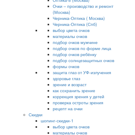
Оптика-8 (Москва)
Очки – производство и ремонт
(Москва)
Черника-Оптика ( Москва)
Черника-Оптика (Спб)
выбор цвета очков
материалы очков
подбор очков мужчине
подбор очков по форме лица
подбор очков ребёнку
подбор солнцезащитных очков
формы очков
защита глаз от УФ-излучения
здоровье глаз
зрение и возраст
как сохранить зрение
коррекция зрения у детей
проверка остроты зрения
рецепт на очки
Скидки
шопинг-скидки-1
выбор цвета очков
материалы очков