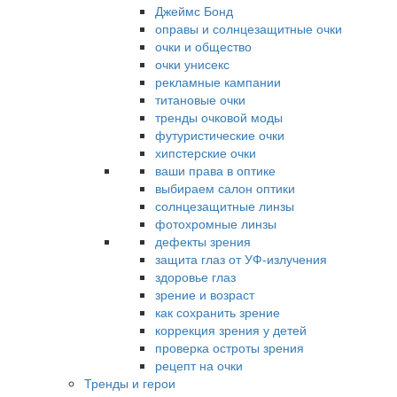
Джеймс Бонд
оправы и солнцезащитные очки
очки и общество
очки унисекс
рекламные кампании
титановые очки
тренды очковой моды
футуристические очки
хипстерские очки
ваши права в оптике
выбираем салон оптики
солнцезащитные линзы
фотохромные линзы
дефекты зрения
защита глаз от УФ-излучения
здоровье глаз
зрение и возраст
как сохранить зрение
коррекция зрения у детей
проверка остроты зрения
рецепт на очки
Тренды и герои