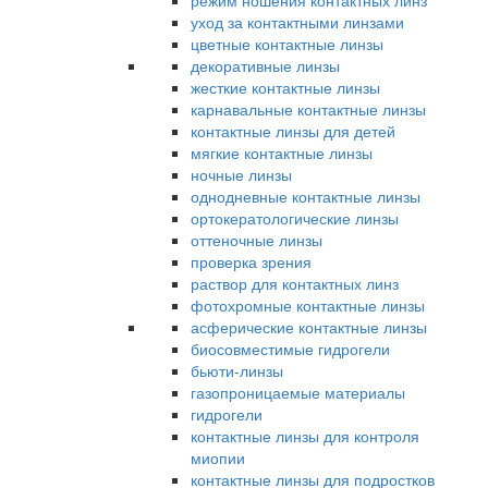
режим ношения контактных линз
уход за контактными линзами
цветные контактные линзы
декоративные линзы
жесткие контактные линзы
карнавальные контактные линзы
контактные линзы для детей
мягкие контактные линзы
ночные линзы
однодневные контактные линзы
ортокератологические линзы
оттеночные линзы
проверка зрения
раствор для контактных линз
фотохромные контактные линзы
асферические контактные линзы
биосовместимые гидрогели
бьюти-линзы
газопроницаемые материалы
гидрогели
контактные линзы для контроля
миопии
контактные линзы для подростков