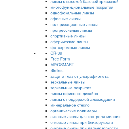
линзы с высокой базовой кривизной
многофункциональные покрытия
однофокальные линзы
офисные линзы
поляризационные линзы
прогрессивные линзы
спортивные линзы
сферические линзы
фотохромные линзы
CR-39
Free Form
MiYOSMART
Stellest
защита глаз от ультрафиолета
зеркальные линзы
зеркальные покрытия
линзы офисного дизайна
линзы с поддержкой аккомодации
минеральное стекло
органические полимеры
очковые линзы для контроля миопии
очковые линзы при близорукости
очковые линзы при дальнозоркости