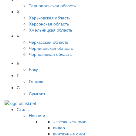
Тернопольская область
Х
Харьковская область
Херсонская область
Хмельницкая область
Ч
Черкасская область
Черниговская область
Черновицкая область
Б
Баку
Г
Гянджа
С
Сумгаит
Стиль
Новости
«звёздные» очки
видео
винтажные очки