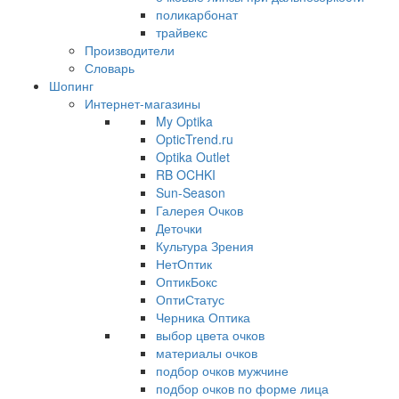
поликарбонат
трайвекс
Производители
Словарь
Шопинг
Интернет-магазины
My Optika
OpticTrend.ru
Optika Outlet
RB OCHKI
Sun-Season
Галерея Очков
Деточки
Культура Зрения
НетОптик
ОптикБокс
ОптиСтатус
Черника Оптика
выбор цвета очков
материалы очков
подбор очков мужчине
подбор очков по форме лица