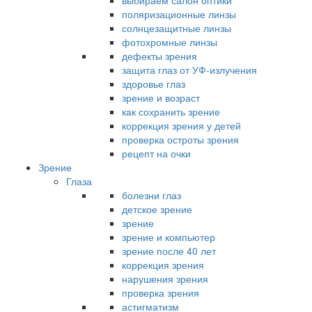
выбираем салон оптики
поляризационные линзы
солнцезащитные линзы
фотохромные линзы
дефекты зрения
защита глаз от УФ-излучения
здоровье глаз
зрение и возраст
как сохранить зрение
коррекция зрения у детей
проверка остроты зрения
рецепт на очки
Зрение
Глаза
болезни глаз
детское зрение
зрение
зрение и компьютер
зрение после 40 лет
коррекция зрения
нарушения зрения
проверка зрения
астигматизм