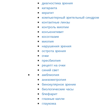
диагностика зрения
катаракта
кератит
компьютерный зрительный синдром
контактные линзы
контроль миопии
конъюнктивит
косоглазие
миопия
нарушения зрения
острота зрения
очки
пресбиопия
рецепт на очки
синий свет
амблиопия
анизометропия
бинокулярное зрение
биологические часы
блефарит
глазные капли
глаукома