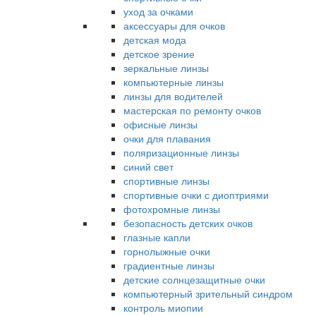
уход за очками
аксессуары для очков
детская мода
детское зрение
зеркальные линзы
компьютерные линзы
линзы для водителей
мастерская по ремонту очков
офисные линзы
очки для плавания
поляризационные линзы
синий свет
спортивные линзы
спортивные очки с диоптриями
фотохромные линзы
безопасность детских очков
глазные капли
горнолыжные очки
градиентные линзы
детские солнцезащитные очки
компьютерный зрительный синдром
контроль миопии