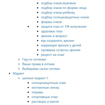
подбор очков мужчине
подбор очков по форме лица
подбор очков ребёнку
подбор солнцезащитных очков
формы очков
защита глаз от УФ-излучения
здоровье глаз
зрение и возраст
как сохранить зрение
коррекция зрения у детей
проверка остроты зрения
рецепт на очки
Гид по оптикам
Ваши права в оптике
Выбираем салон оптики
Маркет
шопинг-маркет-1
солнцезащитные очки
контактные линзы
оправы
спортивные очки
растворы и капли