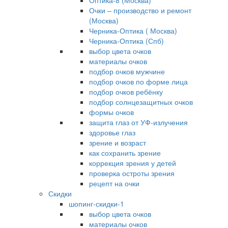
Оптика-8 (Москва)
Очки – производство и ремонт
(Москва)
Черника-Оптика ( Москва)
Черника-Оптика (Спб)
выбор цвета очков
материалы очков
подбор очков мужчине
подбор очков по форме лица
подбор очков ребёнку
подбор солнцезащитных очков
формы очков
защита глаз от УФ-излучения
здоровье глаз
зрение и возраст
как сохранить зрение
коррекция зрения у детей
проверка остроты зрения
рецепт на очки
Скидки
шопинг-скидки-1
выбор цвета очков
материалы очков