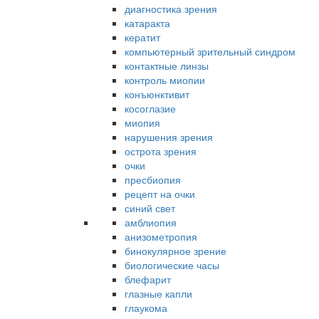
диагностика зрения
катаракта
кератит
компьютерный зрительный синдром
контактные линзы
контроль миопии
конъюнктивит
косоглазие
миопия
нарушения зрения
острота зрения
очки
пресбиопия
рецепт на очки
синий свет
амблиопия
анизометропия
бинокулярное зрение
биологические часы
блефарит
глазные капли
глаукома