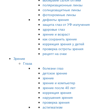
выбираем салон оптики
поляризационные линзы
солнцезащитные линзы
фотохромные линзы
дефекты зрения
защита глаз от УФ-излучения
здоровье глаз
зрение и возраст
как сохранить зрение
коррекция зрения у детей
проверка остроты зрения
рецепт на очки
Зрение
Глаза
болезни глаз
детское зрение
зрение
зрение и компьютер
зрение после 40 лет
коррекция зрения
нарушения зрения
проверка зрения
астигматизм