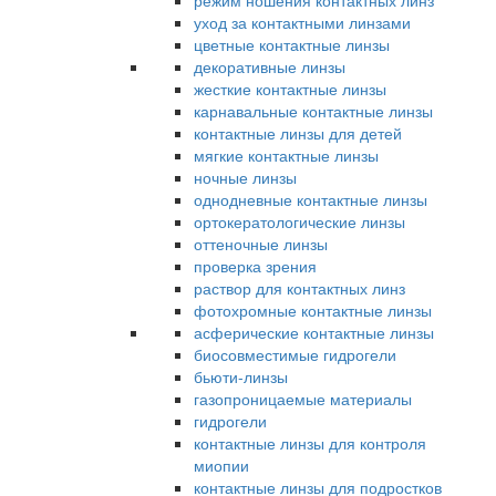
режим ношения контактных линз
уход за контактными линзами
цветные контактные линзы
декоративные линзы
жесткие контактные линзы
карнавальные контактные линзы
контактные линзы для детей
мягкие контактные линзы
ночные линзы
однодневные контактные линзы
ортокератологические линзы
оттеночные линзы
проверка зрения
раствор для контактных линз
фотохромные контактные линзы
асферические контактные линзы
биосовместимые гидрогели
бьюти-линзы
газопроницаемые материалы
гидрогели
контактные линзы для контроля
миопии
контактные линзы для подростков