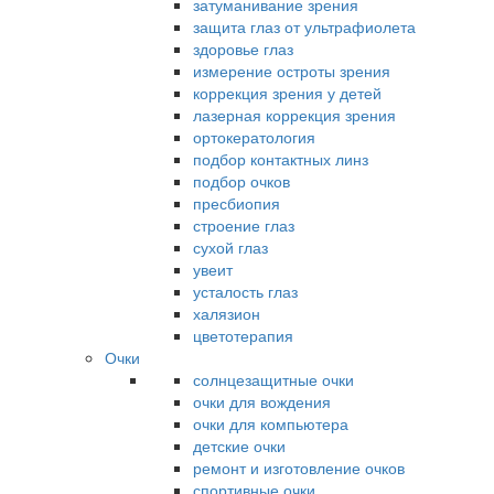
затуманивание зрения
защита глаз от ультрафиолета
здоровье глаз
измерение остроты зрения
коррекция зрения у детей
лазерная коррекция зрения
ортокератология
подбор контактных линз
подбор очков
пресбиопия
строение глаз
сухой глаз
увеит
усталость глаз
халязион
цветотерапия
Очки
солнцезащитные очки
очки для вождения
очки для компьютера
детские очки
ремонт и изготовление очков
спортивные очки