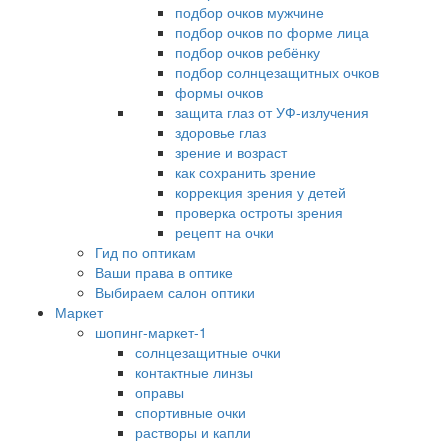
подбор очков мужчине
подбор очков по форме лица
подбор очков ребёнку
подбор солнцезащитных очков
формы очков
защита глаз от УФ-излучения
здоровье глаз
зрение и возраст
как сохранить зрение
коррекция зрения у детей
проверка остроты зрения
рецепт на очки
Гид по оптикам
Ваши права в оптике
Выбираем салон оптики
Маркет
шопинг-маркет-1
солнцезащитные очки
контактные линзы
оправы
спортивные очки
растворы и капли