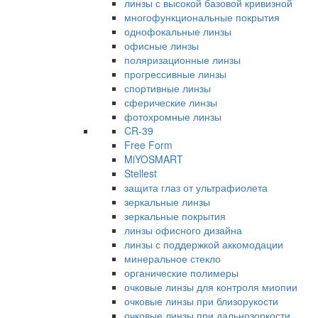
линзы с высокой базовой кривизной
многофункциональные покрытия
однофокальные линзы
офисные линзы
поляризационные линзы
прогрессивные линзы
спортивные линзы
сферические линзы
фотохромные линзы
CR-39
Free Form
MiYOSMART
Stellest
защита глаз от ультрафиолета
зеркальные линзы
зеркальные покрытия
линзы офисного дизайна
линзы с поддержкой аккомодации
минеральное стекло
органические полимеры
очковые линзы для контроля миопии
очковые линзы при близорукости
очковые линзы при дальнозоркости