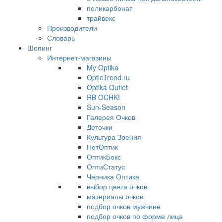
поликарбонат
трайвекс
Производители
Словарь
Шопинг
Интернет-магазины
My Optika
OpticTrend.ru
Optika Outlet
RB OCHKI
Sun-Season
Галерея Очков
Деточки
Культура Зрения
НетОптик
ОптикБокс
ОптиСтатус
Черника Оптика
выбор цвета очков
материалы очков
подбор очков мужчине
подбор очков по форме лица