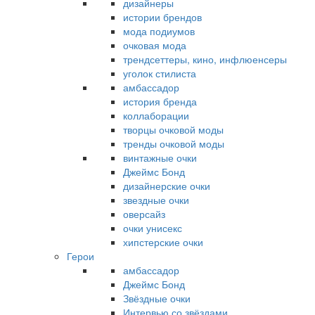
дизайнеры
истории брендов
мода подиумов
очковая мода
трендсеттеры, кино, инфлюенсеры
уголок стилиста
амбассадор
история бренда
коллаборации
творцы очковой моды
тренды очковой моды
винтажные очки
Джеймс Бонд
дизайнерские очки
звездные очки
оверсайз
очки унисекс
хипстерские очки
Герои
амбассадор
Джеймс Бонд
Звёздные очки
Интервью со звёздами