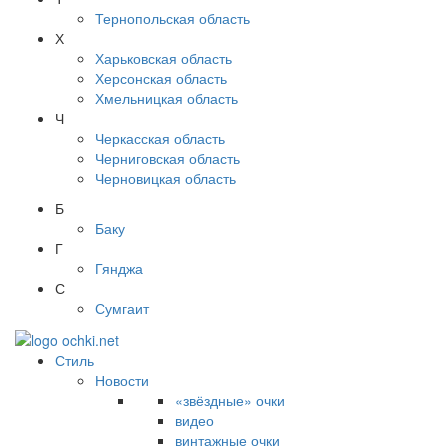
Тернопольская область
Х
Харьковская область
Херсонская область
Хмельницкая область
Ч
Черкасская область
Черниговская область
Черновицкая область
Б
Баку
Г
Гянджа
С
Сумгаит
Стиль
Новости
«звёздные» очки
видео
винтажные очки