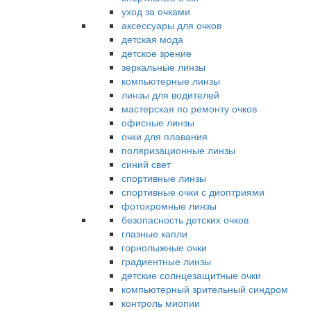
уход за очками
аксессуары для очков
детская мода
детское зрение
зеркальные линзы
компьютерные линзы
линзы для водителей
мастерская по ремонту очков
офисные линзы
очки для плавания
поляризационные линзы
синий свет
спортивные линзы
спортивные очки с диоптриями
фотохромные линзы
безопасность детских очков
глазные капли
горнолыжные очки
градиентные линзы
детские солнцезащитные очки
компьютерный зрительный синдром
контроль миопии