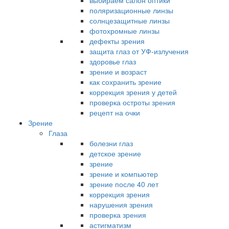
выбираем салон оптики
поляризационные линзы
солнцезащитные линзы
фотохромные линзы
дефекты зрения
защита глаз от УФ-излучения
здоровье глаз
зрение и возраст
как сохранить зрение
коррекция зрения у детей
проверка остроты зрения
рецепт на очки
Зрение
Глаза
болезни глаз
детское зрение
зрение
зрение и компьютер
зрение после 40 лет
коррекция зрения
нарушения зрения
проверка зрения
астигматизм