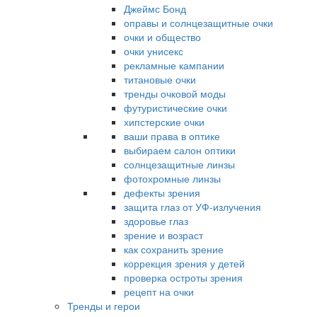
Джеймс Бонд
оправы и солнцезащитные очки
очки и общество
очки унисекс
рекламные кампании
титановые очки
тренды очковой моды
футуристические очки
хипстерские очки
ваши права в оптике
выбираем салон оптики
солнцезащитные линзы
фотохромные линзы
дефекты зрения
защита глаз от УФ-излучения
здоровье глаз
зрение и возраст
как сохранить зрение
коррекция зрения у детей
проверка остроты зрения
рецепт на очки
Тренды и герои