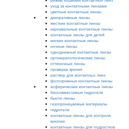
режим ношения контактных линз
уход за контактными линзами
цветные контактные линзы
декоративные линзы
жесткие контактные линзы
карнавальные контактные линзы
контактные линзы для детей
мягкие контактные линзы
ночные линзы
однодневные контактные линзы
ортокератологические линзы
оттеночные линзы
проверка зрения
раствор для контактных линз
фотохромные контактные линзы
асферические контактные линзы
биосовместимые гидрогели
бьюти-линзы
газопроницаемые материалы
гидрогели
контактные линзы для контроля
миопии
контактные линзы для подростков