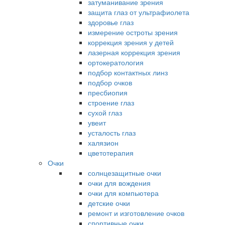
затуманивание зрения
защита глаз от ультрафиолета
здоровье глаз
измерение остроты зрения
коррекция зрения у детей
лазерная коррекция зрения
ортокератология
подбор контактных линз
подбор очков
пресбиопия
строение глаз
сухой глаз
увеит
усталость глаз
халязион
цветотерапия
Очки
солнцезащитные очки
очки для вождения
очки для компьютера
детские очки
ремонт и изготовление очков
спортивные очки