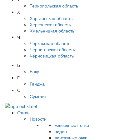
Тернопольская область
Х
Харьковская область
Херсонская область
Хмельницкая область
Ч
Черкасская область
Черниговская область
Черновицкая область
Б
Баку
Г
Гянджа
С
Сумгаит
Стиль
Новости
«звёздные» очки
видео
винтажные очки