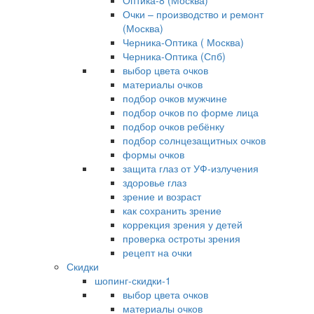
Оптика-8 (Москва)
Очки – производство и ремонт
(Москва)
Черника-Оптика ( Москва)
Черника-Оптика (Спб)
выбор цвета очков
материалы очков
подбор очков мужчине
подбор очков по форме лица
подбор очков ребёнку
подбор солнцезащитных очков
формы очков
защита глаз от УФ-излучения
здоровье глаз
зрение и возраст
как сохранить зрение
коррекция зрения у детей
проверка остроты зрения
рецепт на очки
Скидки
шопинг-скидки-1
выбор цвета очков
материалы очков