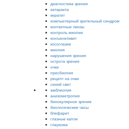
диагностика зрения
катаракта
кератит
компьютерный зрительный синдром
контактные линзы
контроль миопии
конъюнктивит
косоглазие
миопия
нарушения зрения
острота зрения
очки
пресбиопия
рецепт на очки
синий свет
амблиопия
анизометропия
бинокулярное зрение
биологические часы
блефарит
глазные капли
глаукома