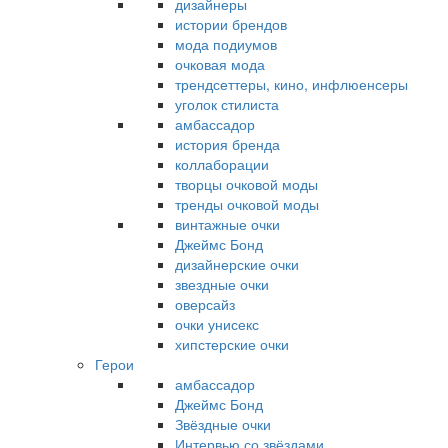
дизайнеры
истории брендов
мода подиумов
очковая мода
трендсеттеры, кино, инфлюенсеры
уголок стилиста
амбассадор
история бренда
коллаборации
творцы очковой моды
тренды очковой моды
винтажные очки
Джеймс Бонд
дизайнерские очки
звездные очки
оверсайз
очки унисекс
хипстерские очки
Герои
амбассадор
Джеймс Бонд
Звёздные очки
Интервью со звёздами