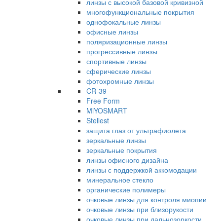
линзы с высокой базовой кривизной
многофункциональные покрытия
однофокальные линзы
офисные линзы
поляризационные линзы
прогрессивные линзы
спортивные линзы
сферические линзы
фотохромные линзы
CR-39
Free Form
MiYOSMART
Stellest
защита глаз от ультрафиолета
зеркальные линзы
зеркальные покрытия
линзы офисного дизайна
линзы с поддержкой аккомодации
минеральное стекло
органические полимеры
очковые линзы для контроля миопии
очковые линзы при близорукости
очковые линзы при дальнозоркости