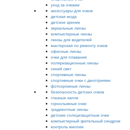
уход за очками
аксессуары для очков
детская мода
детское зрение
зеркальные линзы
компьютерные линзы
линзы для водителей
мастерская по ремонту очков
офисные линзы
очки для плавания
поляризационные линзы
синий свет
спортивные линзы
спортивные очки с диоптриями
фотохромные линзы
безопасность детских очков
глазные капли
горнолыжные очки
градиентные линзы
детские солнцезащитные очки
компьютерный зрительный синдром
контроль миопии