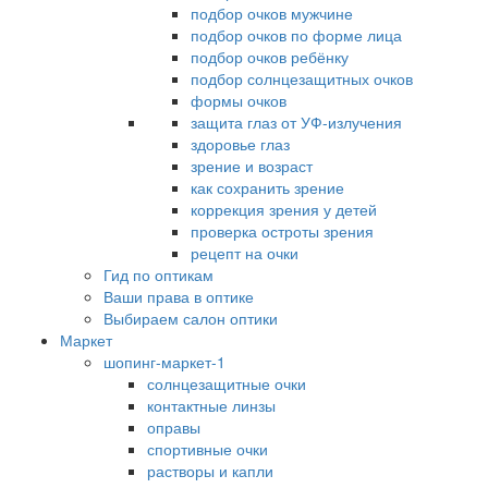
подбор очков мужчине
подбор очков по форме лица
подбор очков ребёнку
подбор солнцезащитных очков
формы очков
защита глаз от УФ-излучения
здоровье глаз
зрение и возраст
как сохранить зрение
коррекция зрения у детей
проверка остроты зрения
рецепт на очки
Гид по оптикам
Ваши права в оптике
Выбираем салон оптики
Маркет
шопинг-маркет-1
солнцезащитные очки
контактные линзы
оправы
спортивные очки
растворы и капли