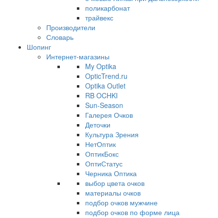
поликарбонат
трайвекс
Производители
Словарь
Шопинг
Интернет-магазины
My Optika
OpticTrend.ru
Optika Outlet
RB OCHKI
Sun-Season
Галерея Очков
Деточки
Культура Зрения
НетОптик
ОптикБокс
ОптиСтатус
Черника Оптика
выбор цвета очков
материалы очков
подбор очков мужчине
подбор очков по форме лица