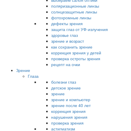
выбираем салон оптики
поляризационные линзы
солнцезащитные линзы
фотохромные линзы
дефекты зрения
защита глаз от УФ-излучения
здоровье глаз
зрение и возраст
как сохранить зрение
коррекция зрения у детей
проверка остроты зрения
рецепт на очки
Зрение
Глаза
болезни глаз
детское зрение
зрение
зрение и компьютер
зрение после 40 лет
коррекция зрения
нарушения зрения
проверка зрения
астигматизм