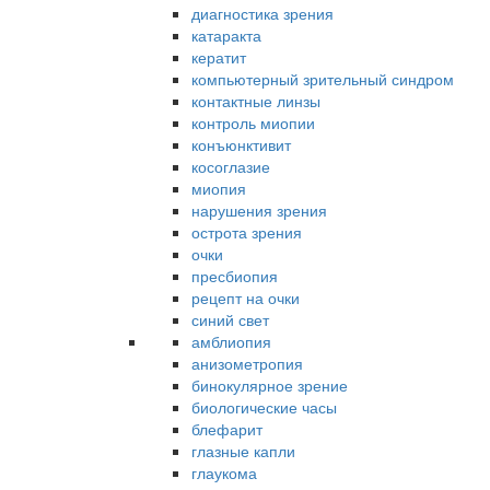
диагностика зрения
катаракта
кератит
компьютерный зрительный синдром
контактные линзы
контроль миопии
конъюнктивит
косоглазие
миопия
нарушения зрения
острота зрения
очки
пресбиопия
рецепт на очки
синий свет
амблиопия
анизометропия
бинокулярное зрение
биологические часы
блефарит
глазные капли
глаукома