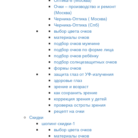
Оптика-8 (Москва)
Очки – производство и ремонт
(Москва)
Черника-Оптика ( Москва)
Черника-Оптика (Спб)
выбор цвета очков
материалы очков
подбор очков мужчине
подбор очков по форме лица
подбор очков ребёнку
подбор солнцезащитных очков
формы очков
защита глаз от УФ-излучения
здоровье глаз
зрение и возраст
как сохранить зрение
коррекция зрения у детей
проверка остроты зрения
рецепт на очки
Скидки
шопинг-скидки-1
выбор цвета очков
материалы очков