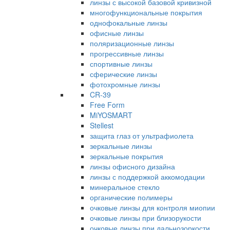
линзы с высокой базовой кривизной
многофункциональные покрытия
однофокальные линзы
офисные линзы
поляризационные линзы
прогрессивные линзы
спортивные линзы
сферические линзы
фотохромные линзы
CR-39
Free Form
MiYOSMART
Stellest
защита глаз от ультрафиолета
зеркальные линзы
зеркальные покрытия
линзы офисного дизайна
линзы с поддержкой аккомодации
минеральное стекло
органические полимеры
очковые линзы для контроля миопии
очковые линзы при близорукости
очковые линзы при дальнозоркости