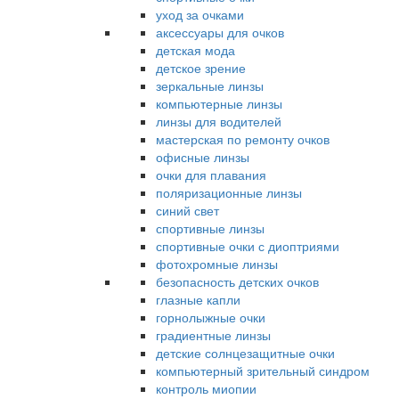
уход за очками
аксессуары для очков
детская мода
детское зрение
зеркальные линзы
компьютерные линзы
линзы для водителей
мастерская по ремонту очков
офисные линзы
очки для плавания
поляризационные линзы
синий свет
спортивные линзы
спортивные очки с диоптриями
фотохромные линзы
безопасность детских очков
глазные капли
горнолыжные очки
градиентные линзы
детские солнцезащитные очки
компьютерный зрительный синдром
контроль миопии