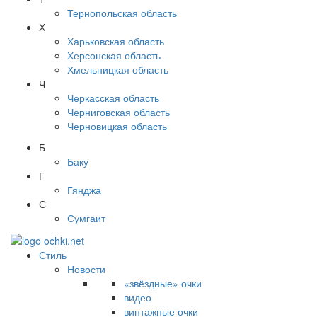
Тернопольская область
Х
Харьковская область
Херсонская область
Хмельницкая область
Ч
Черкасская область
Черниговская область
Черновицкая область
Б
Баку
Г
Гянджа
С
Сумгаит
Стиль
Новости
«звёздные» очки
видео
винтажные очки