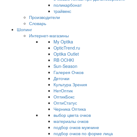
поликарбонат
трайвекс
Производители
Словарь
Шопинг
Интернет-магазины
My Optika
OpticTrend.ru
Optika Outlet
RB OCHKI
Sun-Season
Галерея Очков
Деточки
Культура Зрения
НетОптик
ОптикБокс
ОптиСтатус
Черника Оптика
выбор цвета очков
материалы очков
подбор очков мужчине
подбор очков по форме лица