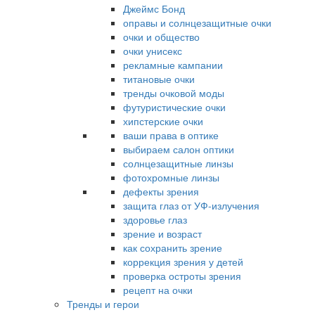
Джеймс Бонд
оправы и солнцезащитные очки
очки и общество
очки унисекс
рекламные кампании
титановые очки
тренды очковой моды
футуристические очки
хипстерские очки
ваши права в оптике
выбираем салон оптики
солнцезащитные линзы
фотохромные линзы
дефекты зрения
защита глаз от УФ-излучения
здоровье глаз
зрение и возраст
как сохранить зрение
коррекция зрения у детей
проверка остроты зрения
рецепт на очки
Тренды и герои