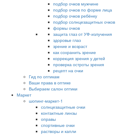
подбор очков мужчине
подбор очков по форме лица
подбор очков ребёнку
подбор солнцезащитных очков
формы очков
защита глаз от УФ-излучения
здоровье глаз
зрение и возраст
как сохранить зрение
коррекция зрения у детей
проверка остроты зрения
рецепт на очки
Гид по оптикам
Ваши права в оптике
Выбираем салон оптики
Маркет
шопинг-маркет-1
солнцезащитные очки
контактные линзы
оправы
спортивные очки
растворы и капли