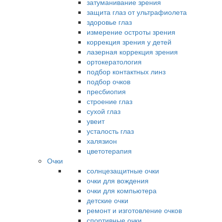
затуманивание зрения
защита глаз от ультрафиолета
здоровье глаз
измерение остроты зрения
коррекция зрения у детей
лазерная коррекция зрения
ортокератология
подбор контактных линз
подбор очков
пресбиопия
строение глаз
сухой глаз
увеит
усталость глаз
халязион
цветотерапия
Очки
солнцезащитные очки
очки для вождения
очки для компьютера
детские очки
ремонт и изготовление очков
спортивные очки