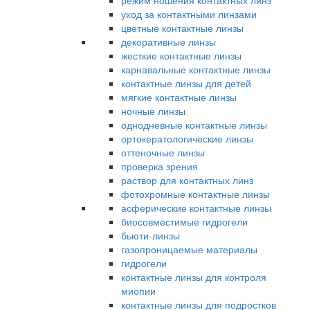
режим ношения контактных линз
уход за контактными линзами
цветные контактные линзы
декоративные линзы
жесткие контактные линзы
карнавальные контактные линзы
контактные линзы для детей
мягкие контактные линзы
ночные линзы
однодневные контактные линзы
ортокератологические линзы
оттеночные линзы
проверка зрения
раствор для контактных линз
фотохромные контактные линзы
асферические контактные линзы
биосовместимые гидрогели
бьюти-линзы
газопроницаемые материалы
гидрогели
контактные линзы для контроля
миопии
контактные линзы для подростков