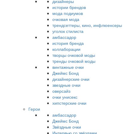
дизайнеры
истории брендов
мода подиумов
очковая мода
трендсеттеры, кино, инфлюенсеры
уголок стилиста
амбассадор
история бренда
коллаборации
творцы очковой моды
тренды очковой моды
винтажные очки
Джеймс Бонд
дизайнерские очки
звездные очки
оверсайз
очки унисекс
хипстерские очки
Герои
амбассадор
Джеймс Бонд
Звёздные очки
Интервью со звёздами