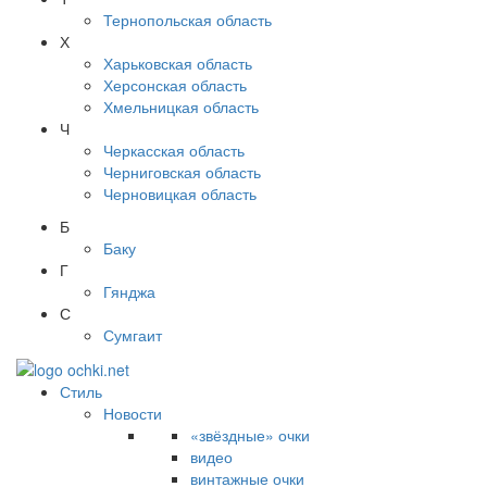
Тернопольская область
Х
Харьковская область
Херсонская область
Хмельницкая область
Ч
Черкасская область
Черниговская область
Черновицкая область
Б
Баку
Г
Гянджа
С
Сумгаит
Стиль
Новости
«звёздные» очки
видео
винтажные очки