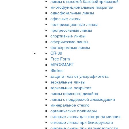
линзы с высокой базовой кривизной
многофункциональные покрытия
однофокальные линзы
офисные линзы
поляризационные линзы
прогрессивные линзы
спортивные линзы
сферические линзы
фотохромные линзы
CR-39
Free Form
MiYOSMART
Stellest
защита глаз от ультрафиолета
зеркальные линзы
зеркальные покрытия
линзы офисного дизайна
линзы с поддержкой аккомодации
минеральное стекло
органические полимеры
очковые линзы для контроля миопии
очковые линзы при близорукости
очковые линзы при дальнозоркости