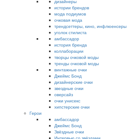
дизайнеры
истории брендов
мода подиумов
очковая мода
трендсеттеры, кино, инфлюенсеры
уголок стилиста
амбассадор
история бренда
коллаборации
творцы очковой моды
тренды очковой моды
винтажные очки
Джеймс Бонд
дизайнерские очки
звездные очки
оверсайз
очки унисекс
хипстерские очки
Герои
амбассадор
Джеймс Бонд
Звёздные очки
Интервью со звёздами