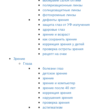
выбираем салон оптики
поляризационные линзы
солнцезащитные линзы
фотохромные линзы
дефекты зрения
защита глаз от УФ-излучения
здоровье глаз
зрение и возраст
как сохранить зрение
коррекция зрения у детей
проверка остроты зрения
рецепт на очки
Зрение
Глаза
болезни глаз
детское зрение
зрение
зрение и компьютер
зрение после 40 лет
коррекция зрения
нарушения зрения
проверка зрения
астигматизм