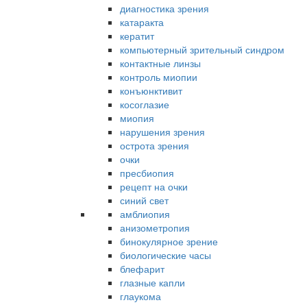
диагностика зрения
катаракта
кератит
компьютерный зрительный синдром
контактные линзы
контроль миопии
конъюнктивит
косоглазие
миопия
нарушения зрения
острота зрения
очки
пресбиопия
рецепт на очки
синий свет
амблиопия
анизометропия
бинокулярное зрение
биологические часы
блефарит
глазные капли
глаукома