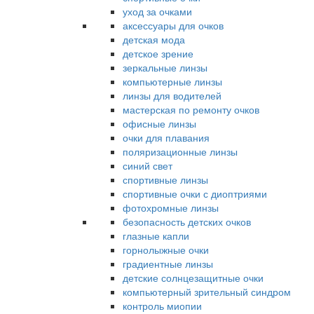
уход за очками
аксессуары для очков
детская мода
детское зрение
зеркальные линзы
компьютерные линзы
линзы для водителей
мастерская по ремонту очков
офисные линзы
очки для плавания
поляризационные линзы
синий свет
спортивные линзы
спортивные очки с диоптриями
фотохромные линзы
безопасность детских очков
глазные капли
горнолыжные очки
градиентные линзы
детские солнцезащитные очки
компьютерный зрительный синдром
контроль миопии