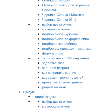
Оптика-8 (Москва)
Очки – производство и ремонт
(Москва)
Черника-Оптика ( Москва)
Черника-Оптика (Спб)
выбор цвета очков
материалы очков
подбор очков мужчине
подбор очков по форме лица
подбор очков ребёнку
подбор солнцезащитных очков
формы очков
защита глаз от УФ-излучения
здоровье глаз
зрение и возраст
как сохранить зрение
коррекция зрения у детей
проверка остроты зрения
рецепт на очки
Скидки
шопинг-скидки-1
выбор цвета очков
материалы очков