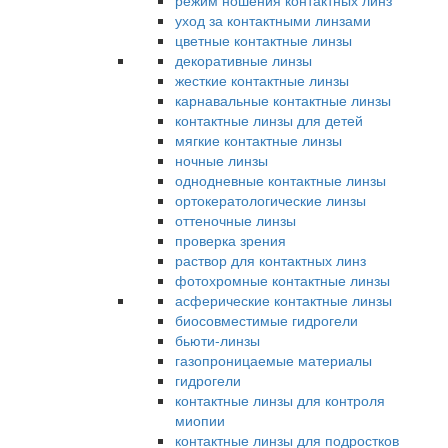
режим ношения контактных линз
уход за контактными линзами
цветные контактные линзы
декоративные линзы
жесткие контактные линзы
карнавальные контактные линзы
контактные линзы для детей
мягкие контактные линзы
ночные линзы
однодневные контактные линзы
ортокератологические линзы
оттеночные линзы
проверка зрения
раствор для контактных линз
фотохромные контактные линзы
асферические контактные линзы
биосовместимые гидрогели
бьюти-линзы
газопроницаемые материалы
гидрогели
контактные линзы для контроля
миопии
контактные линзы для подростков