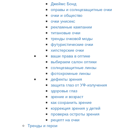
Джеймс Бонд
оправы и солнцезащитные очки
очки и общество
очки унисекс
рекламные кампании
титановые очки
тренды очковой моды
футуристические очки
хипстерские очки
ваши права в оптике
выбираем салон оптики
солнцезащитные линзы
фотохромные линзы
дефекты зрения
защита глаз от УФ-излучения
здоровье глаз
зрение и возраст
как сохранить зрение
коррекция зрения у детей
проверка остроты зрения
рецепт на очки
Тренды и герои