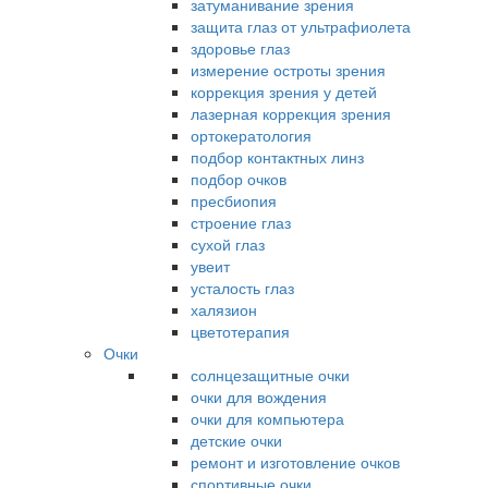
затуманивание зрения
защита глаз от ультрафиолета
здоровье глаз
измерение остроты зрения
коррекция зрения у детей
лазерная коррекция зрения
ортокератология
подбор контактных линз
подбор очков
пресбиопия
строение глаз
сухой глаз
увеит
усталость глаз
халязион
цветотерапия
Очки
солнцезащитные очки
очки для вождения
очки для компьютера
детские очки
ремонт и изготовление очков
спортивные очки