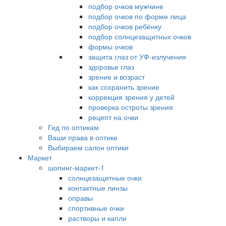
подбор очков мужчине
подбор очков по форме лица
подбор очков ребёнку
подбор солнцезащитных очков
формы очков
защита глаз от УФ-излучения
здоровье глаз
зрение и возраст
как сохранить зрение
коррекция зрения у детей
проверка остроты зрения
рецепт на очки
Гид по оптикам
Ваши права в оптике
Выбираем салон оптики
Маркет
шопинг-маркет-1
солнцезащитные очки
контактные линзы
оправы
спортивные очки
растворы и капли