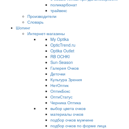
поликарбонат
трайвекс
Производители
Словарь
Шопинг
Интернет-магазины
My Optika
OpticTrend.ru
Optika Outlet
RB OCHKI
Sun-Season
Галерея Очков
Деточки
Культура Зрения
НетОптик
ОптикБокс
ОптиСтатус
Черника Оптика
выбор цвета очков
материалы очков
подбор очков мужчине
подбор очков по форме лица