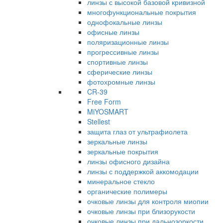
линзы с высокой базовой кривизной
многофункциональные покрытия
однофокальные линзы
офисные линзы
поляризационные линзы
прогрессивные линзы
спортивные линзы
сферические линзы
фотохромные линзы
CR-39
Free Form
MiYOSMART
Stellest
защита глаз от ультрафиолета
зеркальные линзы
зеркальные покрытия
линзы офисного дизайна
линзы с поддержкой аккомодации
минеральное стекло
органические полимеры
очковые линзы для контроля миопии
очковые линзы при близорукости
очковые линзы при дальнозоркости