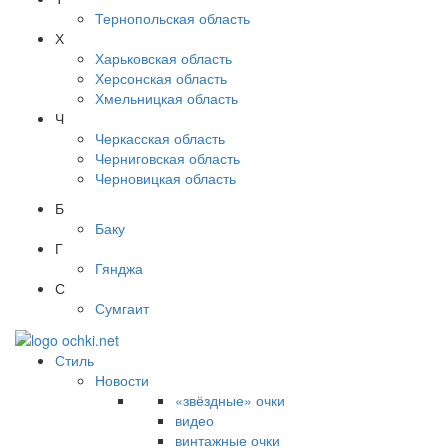
Тернопольская область
Х
Харьковская область
Херсонская область
Хмельницкая область
Ч
Черкасская область
Черниговская область
Черновицкая область
Б
Баку
Г
Гянджа
С
Сумгаит
Стиль
Новости
«звёздные» очки
видео
винтажные очки