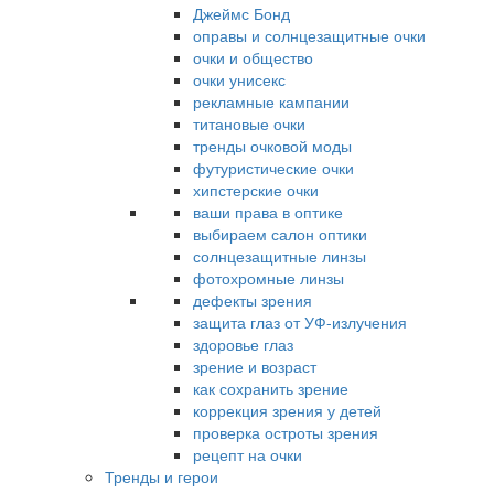
Джеймс Бонд
оправы и солнцезащитные очки
очки и общество
очки унисекс
рекламные кампании
титановые очки
тренды очковой моды
футуристические очки
хипстерские очки
ваши права в оптике
выбираем салон оптики
солнцезащитные линзы
фотохромные линзы
дефекты зрения
защита глаз от УФ-излучения
здоровье глаз
зрение и возраст
как сохранить зрение
коррекция зрения у детей
проверка остроты зрения
рецепт на очки
Тренды и герои