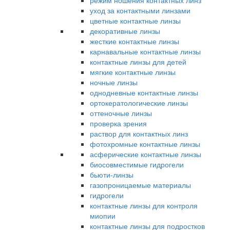
режим ношения контактных линз
уход за контактными линзами
цветные контактные линзы
декоративные линзы
жесткие контактные линзы
карнавальные контактные линзы
контактные линзы для детей
мягкие контактные линзы
ночные линзы
однодневные контактные линзы
ортокератологические линзы
оттеночные линзы
проверка зрения
раствор для контактных линз
фотохромные контактные линзы
асферические контактные линзы
биосовместимые гидрогели
бьюти-линзы
газопроницаемые материалы
гидрогели
контактные линзы для контроля
миопии
контактные линзы для подростков