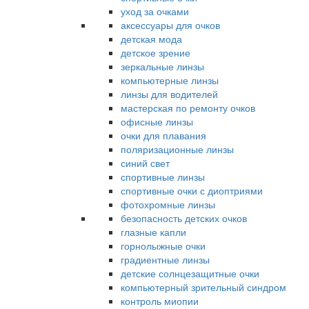
уход за очками
аксессуары для очков
детская мода
детское зрение
зеркальные линзы
компьютерные линзы
линзы для водителей
мастерская по ремонту очков
офисные линзы
очки для плавания
поляризационные линзы
синий свет
спортивные линзы
спортивные очки с диоптриями
фотохромные линзы
безопасность детских очков
глазные капли
горнолыжные очки
градиентные линзы
детские солнцезащитные очки
компьютерный зрительный синдром
контроль миопии