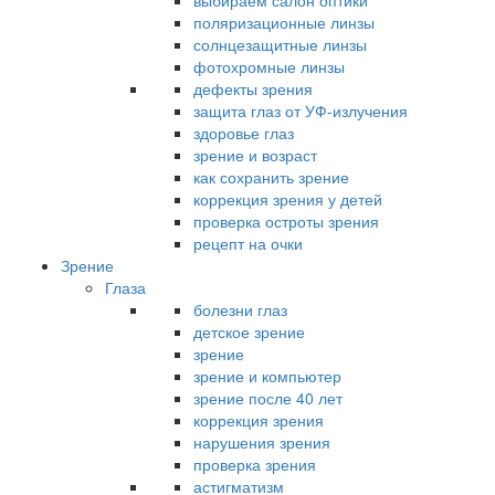
выбираем салон оптики
поляризационные линзы
солнцезащитные линзы
фотохромные линзы
дефекты зрения
защита глаз от УФ-излучения
здоровье глаз
зрение и возраст
как сохранить зрение
коррекция зрения у детей
проверка остроты зрения
рецепт на очки
Зрение
Глаза
болезни глаз
детское зрение
зрение
зрение и компьютер
зрение после 40 лет
коррекция зрения
нарушения зрения
проверка зрения
астигматизм