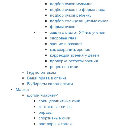
подбор очков мужчине
подбор очков по форме лица
подбор очков ребёнку
подбор солнцезащитных очков
формы очков
защита глаз от УФ-излучения
здоровье глаз
зрение и возраст
как сохранить зрение
коррекция зрения у детей
проверка остроты зрения
рецепт на очки
Гид по оптикам
Ваши права в оптике
Выбираем салон оптики
Маркет
шопинг-маркет-1
солнцезащитные очки
контактные линзы
оправы
спортивные очки
растворы и капли