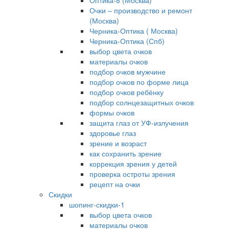
Оптика-8 (Москва)
Очки – производство и ремонт
(Москва)
Черника-Оптика ( Москва)
Черника-Оптика (Спб)
выбор цвета очков
материалы очков
подбор очков мужчине
подбор очков по форме лица
подбор очков ребёнку
подбор солнцезащитных очков
формы очков
защита глаз от УФ-излучения
здоровье глаз
зрение и возраст
как сохранить зрение
коррекция зрения у детей
проверка остроты зрения
рецепт на очки
Скидки
шопинг-скидки-1
выбор цвета очков
материалы очков