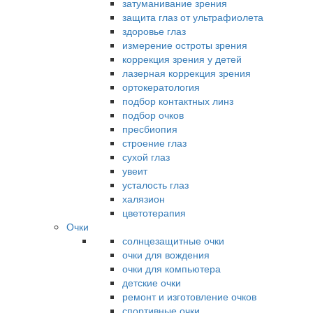
затуманивание зрения
защита глаз от ультрафиолета
здоровье глаз
измерение остроты зрения
коррекция зрения у детей
лазерная коррекция зрения
ортокератология
подбор контактных линз
подбор очков
пресбиопия
строение глаз
сухой глаз
увеит
усталость глаз
халязион
цветотерапия
Очки
солнцезащитные очки
очки для вождения
очки для компьютера
детские очки
ремонт и изготовление очков
спортивные очки