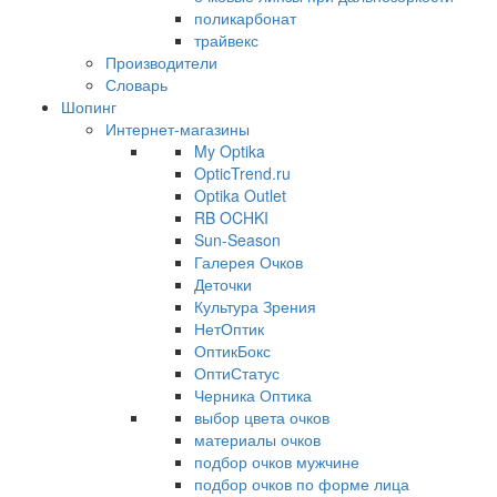
поликарбонат
трайвекс
Производители
Словарь
Шопинг
Интернет-магазины
My Optika
OpticTrend.ru
Optika Outlet
RB OCHKI
Sun-Season
Галерея Очков
Деточки
Культура Зрения
НетОптик
ОптикБокс
ОптиСтатус
Черника Оптика
выбор цвета очков
материалы очков
подбор очков мужчине
подбор очков по форме лица