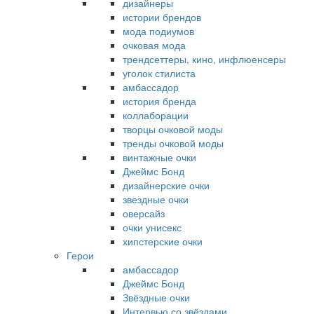
дизайнеры
истории брендов
мода подиумов
очковая мода
трендсеттеры, кино, инфлюенсеры
уголок стилиста
амбассадор
история бренда
коллаборации
творцы очковой моды
тренды очковой моды
винтажные очки
Джеймс Бонд
дизайнерские очки
звездные очки
оверсайз
очки унисекс
хипстерские очки
Герои
амбассадор
Джеймс Бонд
Звёздные очки
Интервью со звёздами