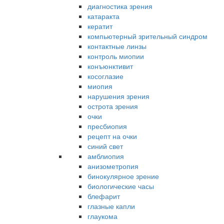
диагностика зрения
катаракта
кератит
компьютерный зрительный синдром
контактные линзы
контроль миопии
конъюнктивит
косоглазие
миопия
нарушения зрения
острота зрения
очки
пресбиопия
рецепт на очки
синий свет
амблиопия
анизометропия
бинокулярное зрение
биологические часы
блефарит
глазные капли
глаукома