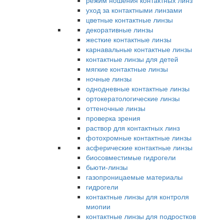
режим ношения контактных линз
уход за контактными линзами
цветные контактные линзы
декоративные линзы
жесткие контактные линзы
карнавальные контактные линзы
контактные линзы для детей
мягкие контактные линзы
ночные линзы
однодневные контактные линзы
ортокератологические линзы
оттеночные линзы
проверка зрения
раствор для контактных линз
фотохромные контактные линзы
асферические контактные линзы
биосовместимые гидрогели
бьюти-линзы
газопроницаемые материалы
гидрогели
контактные линзы для контроля
миопии
контактные линзы для подростков