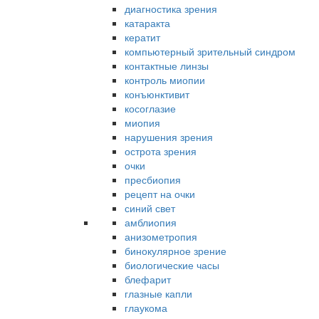
диагностика зрения
катаракта
кератит
компьютерный зрительный синдром
контактные линзы
контроль миопии
конъюнктивит
косоглазие
миопия
нарушения зрения
острота зрения
очки
пресбиопия
рецепт на очки
синий свет
амблиопия
анизометропия
бинокулярное зрение
биологические часы
блефарит
глазные капли
глаукома