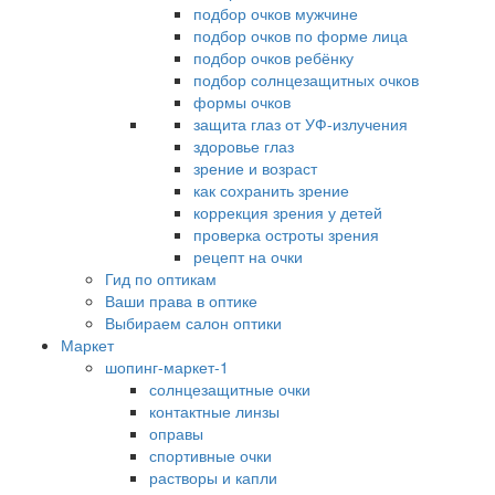
подбор очков мужчине
подбор очков по форме лица
подбор очков ребёнку
подбор солнцезащитных очков
формы очков
защита глаз от УФ-излучения
здоровье глаз
зрение и возраст
как сохранить зрение
коррекция зрения у детей
проверка остроты зрения
рецепт на очки
Гид по оптикам
Ваши права в оптике
Выбираем салон оптики
Маркет
шопинг-маркет-1
солнцезащитные очки
контактные линзы
оправы
спортивные очки
растворы и капли