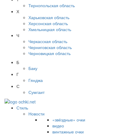
Тернопольская область
Х
Харьковская область
Херсонская область
Хмельницкая область
Ч
Черкасская область
Черниговская область
Черновицкая область
Б
Баку
Г
Гянджа
С
Сумгаит
Стиль
Новости
«звёздные» очки
видео
винтажные очки