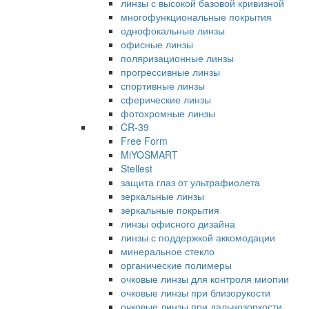
линзы с высокой базовой кривизной
многофункциональные покрытия
однофокальные линзы
офисные линзы
поляризационные линзы
прогрессивные линзы
спортивные линзы
сферические линзы
фотохромные линзы
CR-39
Free Form
MiYOSMART
Stellest
защита глаз от ультрафиолета
зеркальные линзы
зеркальные покрытия
линзы офисного дизайна
линзы с поддержкой аккомодации
минеральное стекло
органические полимеры
очковые линзы для контроля миопии
очковые линзы при близорукости
очковые линзы при дальнозоркости