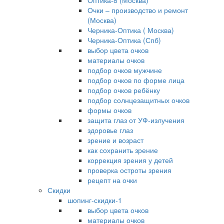
Оптика-8 (Москва)
Очки – производство и ремонт
(Москва)
Черника-Оптика ( Москва)
Черника-Оптика (Спб)
выбор цвета очков
материалы очков
подбор очков мужчине
подбор очков по форме лица
подбор очков ребёнку
подбор солнцезащитных очков
формы очков
защита глаз от УФ-излучения
здоровье глаз
зрение и возраст
как сохранить зрение
коррекция зрения у детей
проверка остроты зрения
рецепт на очки
Скидки
шопинг-скидки-1
выбор цвета очков
материалы очков