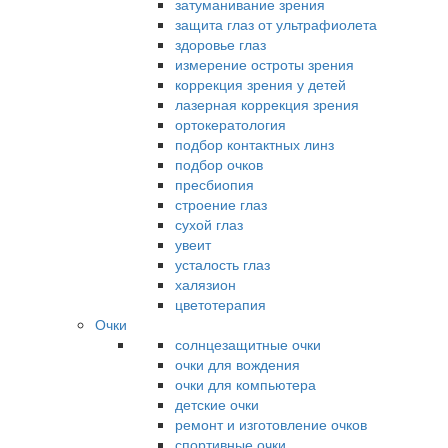
затуманивание зрения
защита глаз от ультрафиолета
здоровье глаз
измерение остроты зрения
коррекция зрения у детей
лазерная коррекция зрения
ортокератология
подбор контактных линз
подбор очков
пресбиопия
строение глаз
сухой глаз
увеит
усталость глаз
халязион
цветотерапия
Очки
солнцезащитные очки
очки для вождения
очки для компьютера
детские очки
ремонт и изготовление очков
спортивные очки