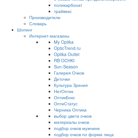
поликарбонат
трайвекс
Производители
Словарь
Шопинг
Интернет-магазины
My Optika
OpticTrend.ru
Optika Outlet
RB OCHKI
Sun-Season
Галерея Очков
Деточки
Культура Зрения
НетОптик
ОптикБокс
ОптиСтатус
Черника Оптика
выбор цвета очков
материалы очков
подбор очков мужчине
подбор очков по форме лица