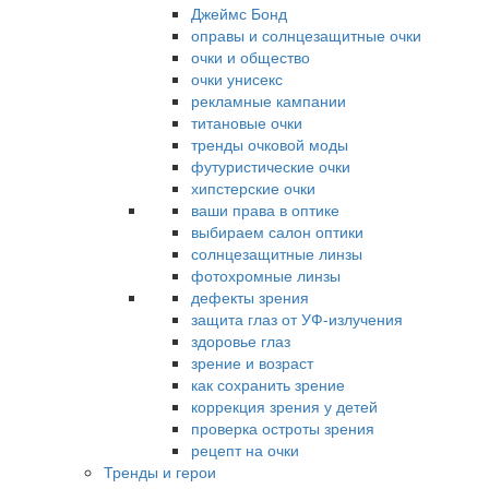
Джеймс Бонд
оправы и солнцезащитные очки
очки и общество
очки унисекс
рекламные кампании
титановые очки
тренды очковой моды
футуристические очки
хипстерские очки
ваши права в оптике
выбираем салон оптики
солнцезащитные линзы
фотохромные линзы
дефекты зрения
защита глаз от УФ-излучения
здоровье глаз
зрение и возраст
как сохранить зрение
коррекция зрения у детей
проверка остроты зрения
рецепт на очки
Тренды и герои