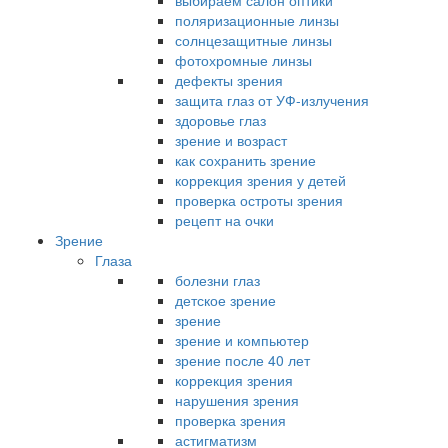
выбираем салон оптики
поляризационные линзы
солнцезащитные линзы
фотохромные линзы
дефекты зрения
защита глаз от УФ-излучения
здоровье глаз
зрение и возраст
как сохранить зрение
коррекция зрения у детей
проверка остроты зрения
рецепт на очки
Зрение
Глаза
болезни глаз
детское зрение
зрение
зрение и компьютер
зрение после 40 лет
коррекция зрения
нарушения зрения
проверка зрения
астигматизм