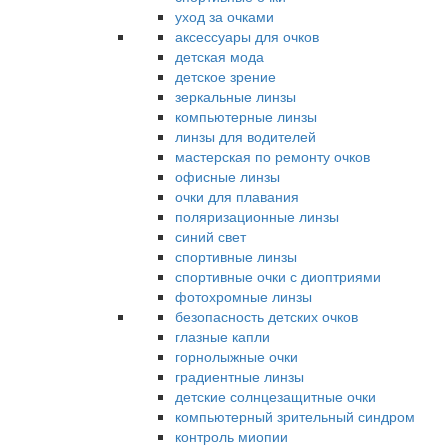
уход за очками
аксессуары для очков
детская мода
детское зрение
зеркальные линзы
компьютерные линзы
линзы для водителей
мастерская по ремонту очков
офисные линзы
очки для плавания
поляризационные линзы
синий свет
спортивные линзы
спортивные очки с диоптриями
фотохромные линзы
безопасность детских очков
глазные капли
горнолыжные очки
градиентные линзы
детские солнцезащитные очки
компьютерный зрительный синдром
контроль миопии