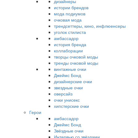
дизайнеры
истории брендов
мода подиумов
очковая мода
трендсеттеры, кино, инфлюенсеры
уголок стилиста
амбассадор
история бренда
коллаборации
творцы очковой моды
тренды очковой моды
винтажные очки
Джеймс Бонд
дизайнерские очки
звездные очки
оверсайз
очки унисекс
хипстерские очки
Герои
амбассадор
Джеймс Бонд
Звёздные очки
Интервью со звёздами