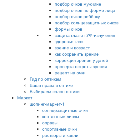
подбор очков мужчине
подбор очков по форме лица
подбор очков ребёнку
подбор солнцезащитных очков
формы очков
защита глаз от УФ-излучения
здоровье глаз
зрение и возраст
как сохранить зрение
коррекция зрения у детей
проверка остроты зрения
рецепт на очки
Гид по оптикам
Ваши права в оптике
Выбираем салон оптики
Маркет
шопинг-маркет-1
солнцезащитные очки
контактные линзы
оправы
спортивные очки
растворы и капли