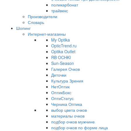
поликарбонат
трайвекс
Производители
Словарь
Шопинг
Интернет-магазины
My Optika
OpticTrend.ru
Optika Outlet
RB OCHKI
Sun-Season
Галерея Очков
Деточки
Культура Зрения
НетОптик
ОптикБокс
ОптиСтатус
Черника Оптика
выбор цвета очков
материалы очков
подбор очков мужчине
подбор очков по форме лица