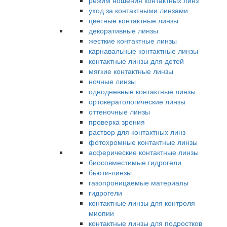
режим ношения контактных линз
уход за контактными линзами
цветные контактные линзы
декоративные линзы
жесткие контактные линзы
карнавальные контактные линзы
контактные линзы для детей
мягкие контактные линзы
ночные линзы
однодневные контактные линзы
ортокератологические линзы
оттеночные линзы
проверка зрения
раствор для контактных линз
фотохромные контактные линзы
асферические контактные линзы
биосовместимые гидрогели
бьюти-линзы
газопроницаемые материалы
гидрогели
контактные линзы для контроля
миопии
контактные линзы для подростков