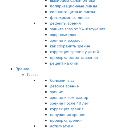
выбираем салон оптики
поляризационные линзы
солнцезащитные линзы
фотохромные линзы
дефекты зрения
защита глаз от УФ-излучения
здоровье глаз
зрение и возраст
как сохранить зрение
коррекция зрения у детей
проверка остроты зрения
рецепт на очки
Зрение
Глаза
болезни глаз
детское зрение
зрение
зрение и компьютер
зрение после 40 лет
коррекция зрения
нарушения зрения
проверка зрения
астигматизм