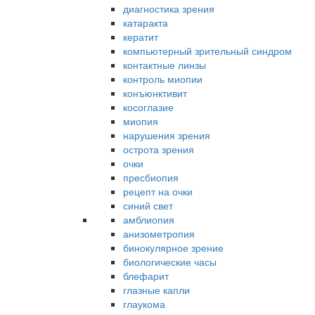
диагностика зрения
катаракта
кератит
компьютерный зрительный синдром
контактные линзы
контроль миопии
конъюнктивит
косоглазие
миопия
нарушения зрения
острота зрения
очки
пресбиопия
рецепт на очки
синий свет
амблиопия
анизометропия
бинокулярное зрение
биологические часы
блефарит
глазные капли
глаукома