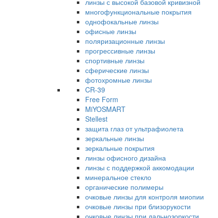
линзы с высокой базовой кривизной
многофункциональные покрытия
однофокальные линзы
офисные линзы
поляризационные линзы
прогрессивные линзы
спортивные линзы
сферические линзы
фотохромные линзы
CR-39
Free Form
MiYOSMART
Stellest
защита глаз от ультрафиолета
зеркальные линзы
зеркальные покрытия
линзы офисного дизайна
линзы с поддержкой аккомодации
минеральное стекло
органические полимеры
очковые линзы для контроля миопии
очковые линзы при близорукости
очковые линзы при дальнозоркости