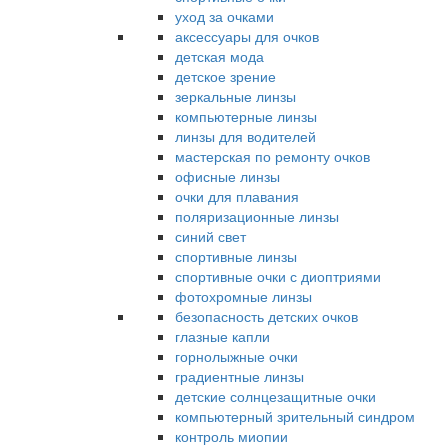
уход за очками
аксессуары для очков
детская мода
детское зрение
зеркальные линзы
компьютерные линзы
линзы для водителей
мастерская по ремонту очков
офисные линзы
очки для плавания
поляризационные линзы
синий свет
спортивные линзы
спортивные очки с диоптриями
фотохромные линзы
безопасность детских очков
глазные капли
горнолыжные очки
градиентные линзы
детские солнцезащитные очки
компьютерный зрительный синдром
контроль миопии