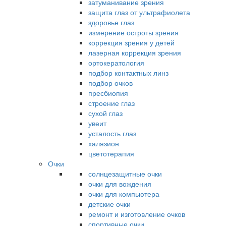
затуманивание зрения
защита глаз от ультрафиолета
здоровье глаз
измерение остроты зрения
коррекция зрения у детей
лазерная коррекция зрения
ортокератология
подбор контактных линз
подбор очков
пресбиопия
строение глаз
сухой глаз
увеит
усталость глаз
халязион
цветотерапия
Очки
солнцезащитные очки
очки для вождения
очки для компьютера
детские очки
ремонт и изготовление очков
спортивные очки