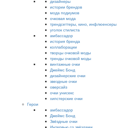
дизайнеры
истории брендов
мода подиумов
очковая мода
трендсеттеры, кино, инфлюенсеры
уголок стилиста
амбассадор
история бренда
коллаборации
творцы очковой моды
тренды очковой моды
винтажные очки
Джеймс Бонд
дизайнерские очки
звездные очки
оверсайз
очки унисекс
хипстерские очки
Герои
амбассадор
Джеймс Бонд
Звёздные очки
Интервью со звёздами