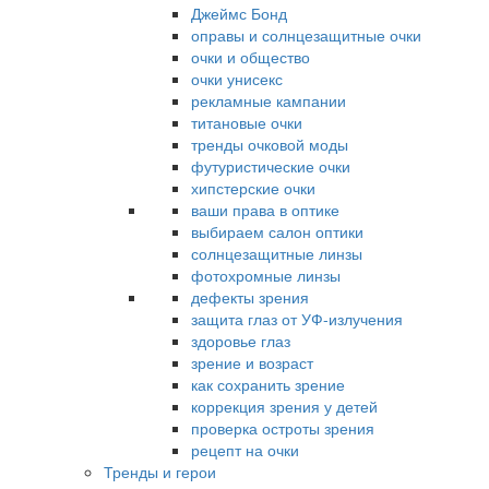
Джеймс Бонд
оправы и солнцезащитные очки
очки и общество
очки унисекс
рекламные кампании
титановые очки
тренды очковой моды
футуристические очки
хипстерские очки
ваши права в оптике
выбираем салон оптики
солнцезащитные линзы
фотохромные линзы
дефекты зрения
защита глаз от УФ-излучения
здоровье глаз
зрение и возраст
как сохранить зрение
коррекция зрения у детей
проверка остроты зрения
рецепт на очки
Тренды и герои