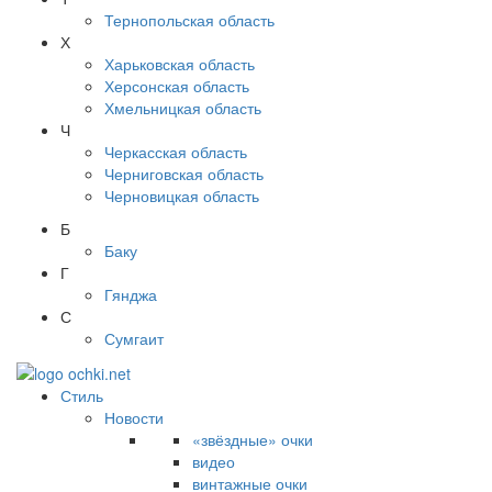
Тернопольская область
Х
Харьковская область
Херсонская область
Хмельницкая область
Ч
Черкасская область
Черниговская область
Черновицкая область
Б
Баку
Г
Гянджа
С
Сумгаит
Стиль
Новости
«звёздные» очки
видео
винтажные очки