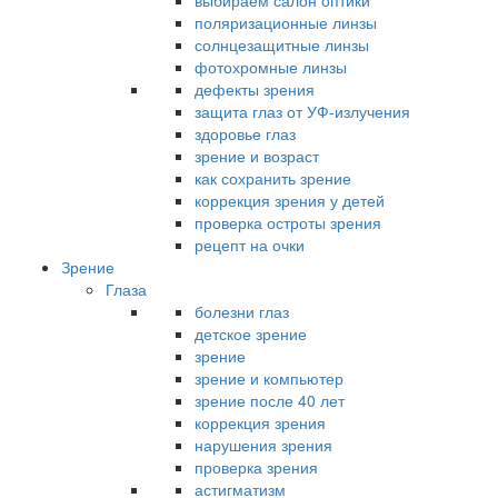
выбираем салон оптики
поляризационные линзы
солнцезащитные линзы
фотохромные линзы
дефекты зрения
защита глаз от УФ-излучения
здоровье глаз
зрение и возраст
как сохранить зрение
коррекция зрения у детей
проверка остроты зрения
рецепт на очки
Зрение
Глаза
болезни глаз
детское зрение
зрение
зрение и компьютер
зрение после 40 лет
коррекция зрения
нарушения зрения
проверка зрения
астигматизм