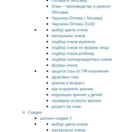
Оптика-8 (Москва)
Очки – производство и ремонт
(Москва)
Черника-Оптика ( Москва)
Черника-Оптика (Спб)
выбор цвета очков
материалы очков
подбор очков мужчине
подбор очков по форме лица
подбор очков ребёнку
подбор солнцезащитных очков
формы очков
защита глаз от УФ-излучения
здоровье глаз
зрение и возраст
как сохранить зрение
коррекция зрения у детей
проверка остроты зрения
рецепт на очки
Скидки
шопинг-скидки-1
выбор цвета очков
материалы очков