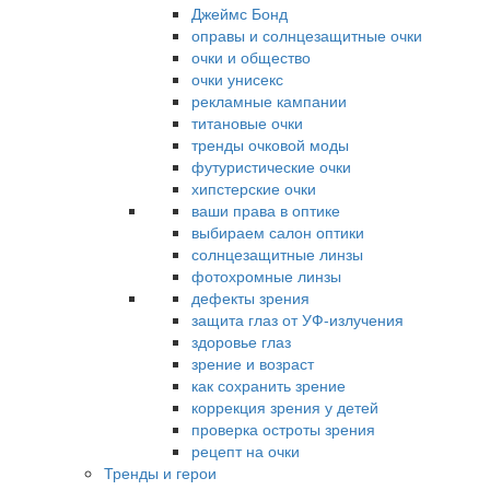
Джеймс Бонд
оправы и солнцезащитные очки
очки и общество
очки унисекс
рекламные кампании
титановые очки
тренды очковой моды
футуристические очки
хипстерские очки
ваши права в оптике
выбираем салон оптики
солнцезащитные линзы
фотохромные линзы
дефекты зрения
защита глаз от УФ-излучения
здоровье глаз
зрение и возраст
как сохранить зрение
коррекция зрения у детей
проверка остроты зрения
рецепт на очки
Тренды и герои