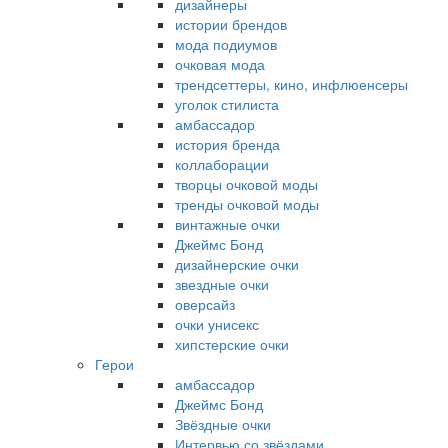
дизайнеры
истории брендов
мода подиумов
очковая мода
трендсеттеры, кино, инфлюенсеры
уголок стилиста
амбассадор
история бренда
коллаборации
творцы очковой моды
тренды очковой моды
винтажные очки
Джеймс Бонд
дизайнерские очки
звездные очки
оверсайз
очки унисекс
хипстерские очки
Герои
амбассадор
Джеймс Бонд
Звёздные очки
Интервью со звёздами