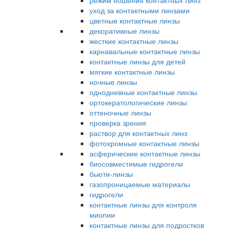
режим ношения контактных линз
уход за контактными линзами
цветные контактные линзы
декоративные линзы
жесткие контактные линзы
карнавальные контактные линзы
контактные линзы для детей
мягкие контактные линзы
ночные линзы
однодневные контактные линзы
ортокератологические линзы
оттеночные линзы
проверка зрения
раствор для контактных линз
фотохромные контактные линзы
асферические контактные линзы
биосовместимые гидрогели
бьюти-линзы
газопроницаемые материалы
гидрогели
контактные линзы для контроля
миопии
контактные линзы для подростков