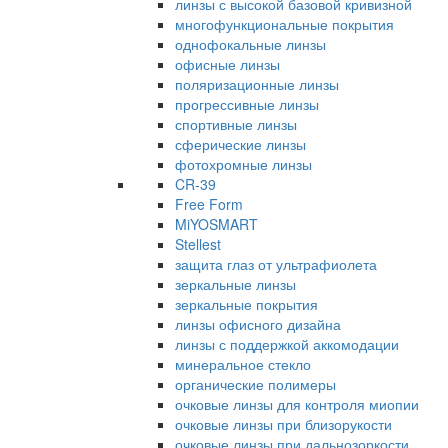
линзы с высокой базовой кривизной
многофункциональные покрытия
однофокальные линзы
офисные линзы
поляризационные линзы
прогрессивные линзы
спортивные линзы
сферические линзы
фотохромные линзы
CR-39
Free Form
MiYOSMART
Stellest
защита глаз от ультрафиолета
зеркальные линзы
зеркальные покрытия
линзы офисного дизайна
линзы с поддержкой аккомодации
минеральное стекло
органические полимеры
очковые линзы для контроля миопии
очковые линзы при близорукости
очковые линзы при дальнозоркости