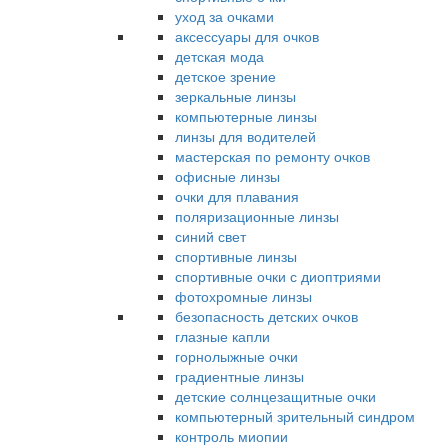
уход за очками
аксессуары для очков
детская мода
детское зрение
зеркальные линзы
компьютерные линзы
линзы для водителей
мастерская по ремонту очков
офисные линзы
очки для плавания
поляризационные линзы
синий свет
спортивные линзы
спортивные очки с диоптриями
фотохромные линзы
безопасность детских очков
глазные капли
горнолыжные очки
градиентные линзы
детские солнцезащитные очки
компьютерный зрительный синдром
контроль миопии