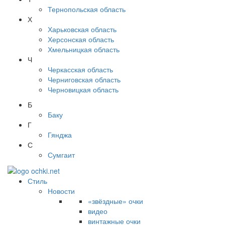
Тернопольская область
Х
Харьковская область
Херсонская область
Хмельницкая область
Ч
Черкасская область
Черниговская область
Черновицкая область
Б
Баку
Г
Гянджа
С
Сумгаит
Стиль
Новости
«звёздные» очки
видео
винтажные очки