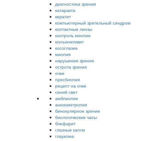
диагностика зрения
катаракта
кератит
компьютерный зрительный синдром
контактные линзы
контроль миопии
конъюнктивит
косоглазие
миопия
нарушения зрения
острота зрения
очки
пресбиопия
рецепт на очки
синий свет
амблиопия
анизометропия
бинокулярное зрение
биологические часы
блефарит
глазные капли
глаукома