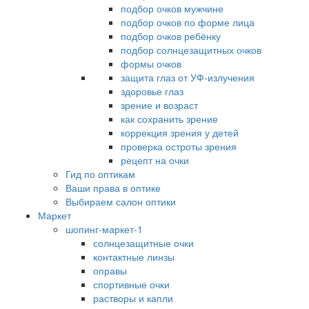
подбор очков мужчине
подбор очков по форме лица
подбор очков ребёнку
подбор солнцезащитных очков
формы очков
защита глаз от УФ-излучения
здоровье глаз
зрение и возраст
как сохранить зрение
коррекция зрения у детей
проверка остроты зрения
рецепт на очки
Гид по оптикам
Ваши права в оптике
Выбираем салон оптики
Маркет
шопинг-маркет-1
солнцезащитные очки
контактные линзы
оправы
спортивные очки
растворы и капли