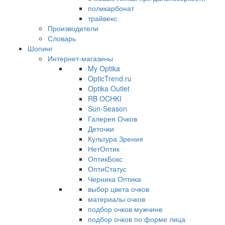
поликарбонат
трайвекс
Производители
Словарь
Шопинг
Интернет-магазины
My Optika
OpticTrend.ru
Optika Outlet
RB OCHKI
Sun-Season
Галерея Очков
Деточки
Культура Зрения
НетОптик
ОптикБокс
ОптиСтатус
Черника Оптика
выбор цвета очков
материалы очков
подбор очков мужчине
подбор очков по форме лица