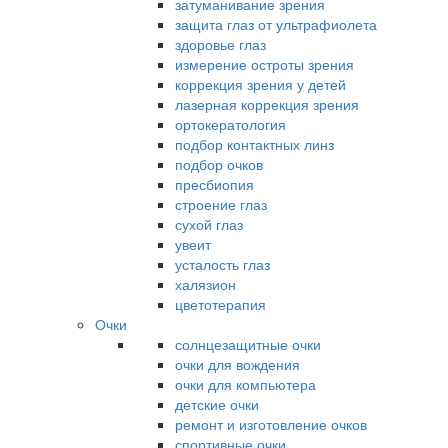
затуманивание зрения
защита глаз от ультрафиолета
здоровье глаз
измерение остроты зрения
коррекция зрения у детей
лазерная коррекция зрения
ортокератология
подбор контактных линз
подбор очков
пресбиопия
строение глаз
сухой глаз
увеит
усталость глаз
халязион
цветотерапия
Очки
солнцезащитные очки
очки для вождения
очки для компьютера
детские очки
ремонт и изготовление очков
спортивные очки