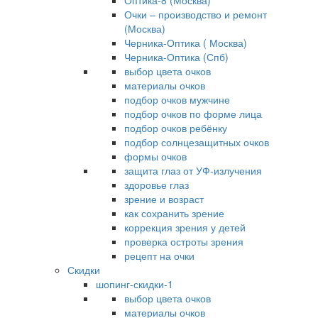
Оптика-8 (Москва)
Очки – производство и ремонт
(Москва)
Черника-Оптика ( Москва)
Черника-Оптика (Спб)
выбор цвета очков
материалы очков
подбор очков мужчине
подбор очков по форме лица
подбор очков ребёнку
подбор солнцезащитных очков
формы очков
защита глаз от УФ-излучения
здоровье глаз
зрение и возраст
как сохранить зрение
коррекция зрения у детей
проверка остроты зрения
рецепт на очки
Скидки
шопинг-скидки-1
выбор цвета очков
материалы очков