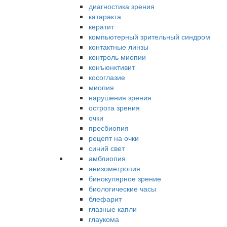
диагностика зрения
катаракта
кератит
компьютерный зрительный синдром
контактные линзы
контроль миопии
конъюнктивит
косоглазие
миопия
нарушения зрения
острота зрения
очки
пресбиопия
рецепт на очки
синий свет
амблиопия
анизометропия
бинокулярное зрение
биологические часы
блефарит
глазные капли
глаукома