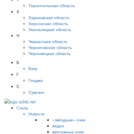
Тернопольская область
Х
Харьковская область
Херсонская область
Хмельницкая область
Ч
Черкасская область
Черниговская область
Черновицкая область
Б
Баку
Г
Гянджа
С
Сумгаит
Стиль
Новости
«звёздные» очки
видео
винтажные очки