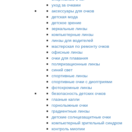
уход за очками
аксессуары для очков
детская мода
детское зрение
зеркальные линзы
компьютерные линзы
линзы для водителей
мастерская по ремонту очков
офисные линзы
очки для плавания
поляризационные линзы
синий свет
спортивные линзы
спортивные очки с диоптриями
фотохромные линзы
безопасность детских очков
глазные капли
горнолыжные очки
градиентные линзы
детские солнцезащитные очки
компьютерный зрительный синдром
контроль миопии