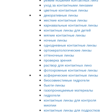
режим ношения контактных линз
уход за контактными линзами
цветные контактные линзы
декоративные линзы
жесткие контактные линзы
карнавальные контактные линзы
контактные линзы для детей
мягкие контактные линзы
ночные линзы
однодневные контактные линзы
ортокератологические линзы
оттеночные линзы
проверка зрения
раствор для контактных линз
фотохромные контактные линзы
асферические контактные линзы
биосовместимые гидрогели
бьюти-линзы
газопроницаемые материалы
гидрогели
контактные линзы для контроля
миопии
контактные линзы для подростков