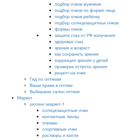
подбор очков мужчине
подбор очков по форме лица
подбор очков ребёнку
подбор солнцезащитных очков
формы очков
защита глаз от УФ-излучения
здоровье глаз
зрение и возраст
как сохранить зрение
коррекция зрения у детей
проверка остроты зрения
рецепт на очки
Гид по оптикам
Ваши права в оптике
Выбираем салон оптики
Маркет
шопинг-маркет-1
солнцезащитные очки
контактные линзы
оправы
спортивные очки
растворы и капли