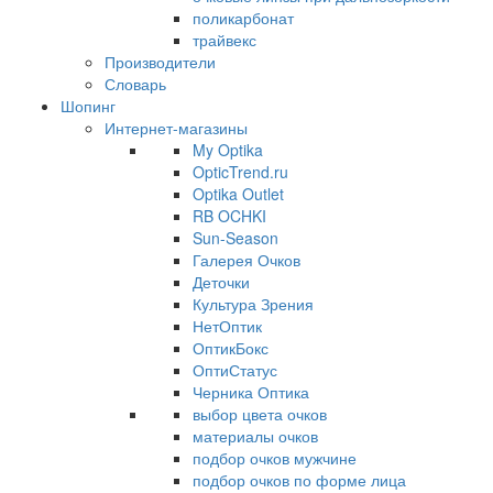
поликарбонат
трайвекс
Производители
Словарь
Шопинг
Интернет-магазины
My Optika
OpticTrend.ru
Optika Outlet
RB OCHKI
Sun-Season
Галерея Очков
Деточки
Культура Зрения
НетОптик
ОптикБокс
ОптиСтатус
Черника Оптика
выбор цвета очков
материалы очков
подбор очков мужчине
подбор очков по форме лица