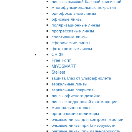
линзы с высокой базовой кривизной
многофункциональные покрытия
однофокальные линзы
офисные линзы
поляризационные линзы
прогрессивные линзы
спортивные линзы
сферические линзы
фотохромные линзы
CR-39
Free Form
MiYOSMART
Stellest
защита глаз от ультрафиолета
зеркальные линзы
зеркальные покрытия
линзы офисного дизайна
линзы с поддержкой аккомодации
минеральное стекло
органические полимеры
очковые линзы для контроля миопии
очковые линзы при близорукости
очковые линзы при дальнозоркости