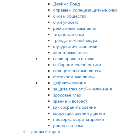
Джеймс Бонд
оправы и солнцезащитные очки
очки и общество
очки унисекс
рекламные кампании
титановые очки
тренды очковой моды
футуристические очки
хипстерские очки
ваши права в оптике
выбираем салон оптики
солнцезащитные линзы
фотохромные линзы
дефекты зрения
защита глаз от УФ-излучения
здоровье глаз
зрение и возраст
как сохранить зрение
коррекция зрения у детей
проверка остроты зрения
рецепт на очки
Тренды и герои