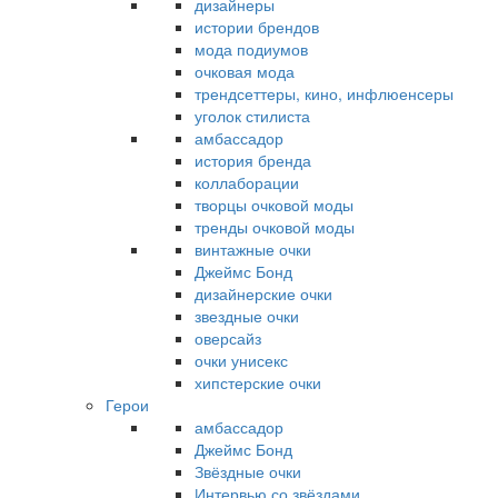
дизайнеры
истории брендов
мода подиумов
очковая мода
трендсеттеры, кино, инфлюенсеры
уголок стилиста
амбассадор
история бренда
коллаборации
творцы очковой моды
тренды очковой моды
винтажные очки
Джеймс Бонд
дизайнерские очки
звездные очки
оверсайз
очки унисекс
хипстерские очки
Герои
амбассадор
Джеймс Бонд
Звёздные очки
Интервью со звёздами