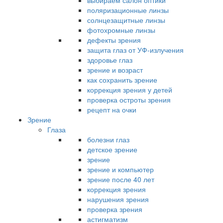
выбираем салон оптики
поляризационные линзы
солнцезащитные линзы
фотохромные линзы
дефекты зрения
защита глаз от УФ-излучения
здоровье глаз
зрение и возраст
как сохранить зрение
коррекция зрения у детей
проверка остроты зрения
рецепт на очки
Зрение
Глаза
болезни глаз
детское зрение
зрение
зрение и компьютер
зрение после 40 лет
коррекция зрения
нарушения зрения
проверка зрения
астигматизм