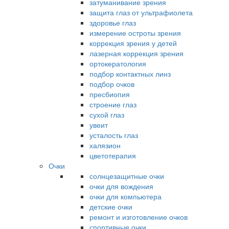
затуманивание зрения
защита глаз от ультрафиолета
здоровье глаз
измерение остроты зрения
коррекция зрения у детей
лазерная коррекция зрения
ортокератология
подбор контактных линз
подбор очков
пресбиопия
строение глаз
сухой глаз
увеит
усталость глаз
халязион
цветотерапия
Очки
солнцезащитные очки
очки для вождения
очки для компьютера
детские очки
ремонт и изготовление очков
спортивные очки